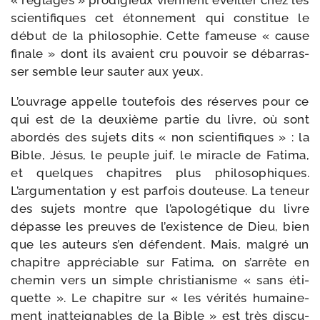
« réglages » pro­di­gieux viennent éveiller chez les
scien­ti­fiques cet éton­ne­ment qui consti­tue le
début de la phi­lo­so­phie. Cette fameuse « cause
finale » dont ils avaient cru pou­voir se débar­ras­
ser semble leur sau­ter aux yeux.
L’ouvrage appelle tou­te­fois des réserves pour ce
qui est de la deuxième par­tie du livre, où sont
abor­dés des sujets dits « non scien­ti­fiques » : la
Bible, Jésus, le peuple juif, le miracle de Fatima,
et quelques cha­pitres plus phi­lo­so­phiques.
L’argumentation y est par­fois dou­teuse. La teneur
des sujets montre que l’apologétique du livre
dépasse les preuves de l’existence de Dieu, bien
que les auteurs s’en défendent. Mais, mal­gré un
cha­pitre appré­ciable sur Fatima, on s’arrête en
che­min vers un simple chris­tia­nisme « sans éti­
quette ». Le cha­pitre sur « les véri­tés humai­ne­
ment inat­tei­gnables de la Bible » est très dis­cu­