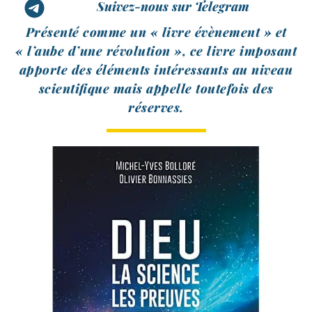
Suivez-nous sur Telegram
Présenté comme un « livre évè­ne­ment » et
« l’aube d’une révo­lu­tion », ce livre impo­sant
apporte des élé­ments inté­res­sants au niveau
scien­ti­fique mais appelle tou­te­fois des
réserves.