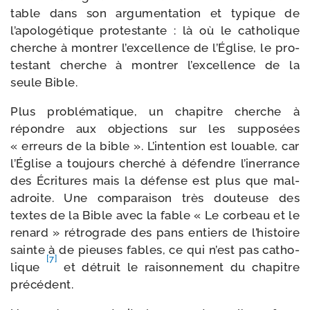
table dans son argu­men­ta­tion et typique de
l’apologétique pro­tes­tante : là où le catho­lique
cherche à mon­trer l’excellence de l’Église, le pro­
tes­tant cherche à mon­trer l’excellence de la
seule Bible.
Plus pro­blé­ma­tique, un cha­pitre cherche à
répondre aux objec­tions sur les sup­po­sées
« erreurs de la bible ». L’intention est louable, car
l’Église a tou­jours cher­ché à défendre l’inerrance
des Écritures mais la défense est plus que mal­
adroite. Une com­pa­rai­son très dou­teuse des
textes de la Bible avec la fable « Le cor­beau et le
renard » rétro­grade des pans entiers de l’histoire
sainte à de pieuses fables, ce qui n’est pas catho­
[7]
lique
et détruit le rai­son­ne­ment du cha­pitre
précédent.