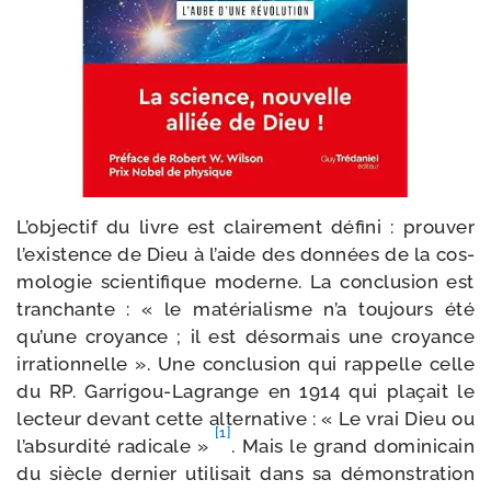
L’objectif du livre est clai­re­ment défi­ni : prou­ver
l’existence de Dieu à l’aide des don­nées de la cos­
mo­lo­gie scien­ti­fique moderne. La conclu­sion est
tran­chante : « le maté­ria­lisme n’a tou­jours été
qu’une croyance ; il est désor­mais une croyance
irra­tion­nelle ». Une conclu­sion qui rap­pelle celle
du RP. Garrigou-​Lagrange en 1914 qui pla­çait le
lec­teur devant cette alter­na­tive : « Le vrai Dieu ou
[1]
l’absurdité radi­cale »
. Mais le grand domi­ni­cain
du siècle der­nier uti­li­sait dans sa démons­tra­tion