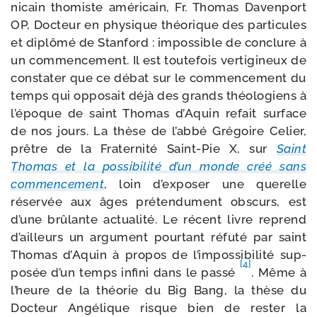
ni­cain tho­miste amé­ri­cain, Fr. Thomas Davenport
OP, Docteur en phy­sique théo­rique des par­ti­cules
et diplô­mé de Stanford : impos­sible de conclure à
un com­men­ce­ment. Il est tou­te­fois ver­ti­gi­neux de
consta­ter que ce débat sur le com­men­ce­ment du
temps qui oppo­sait déjà des grands théo­lo­giens à
l’époque de saint Thomas d’Aquin refait sur­face
de nos jours. La thèse de l’ab­bé Grégoire Celier,
prêtre de la Fraternité Saint-​Pie X, sur
Saint
Thomas et la pos­si­bi­li­té d’un monde créé sans
com­men­ce­ment
, loin d’ex­po­ser une que­relle
réser­vée aux âges pré­ten­du­ment obs­curs, est
d’une brû­lante actua­li­té. Le récent livre reprend
d’ailleurs un argu­ment pour­tant réfu­té par saint
Thomas d’Aquin à pro­pos de l’im­pos­si­bi­li­té sup­
[4]
po­sée d’un temps infi­ni dans le pas­sé
. Même à
l’heure de la théo­rie du Big Bang, la thèse du
Docteur Angélique risque bien de res­ter la