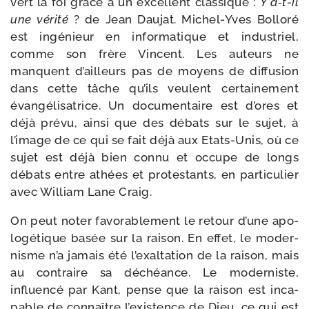
vert la foi grâce à un excellent clas­sique :
Y a‑t-​il
une véri­té
? de Jean Daujat. Michel-​Yves Bolloré
est ingé­nieur en infor­ma­tique et indus­triel,
comme son frère Vincent. Les auteurs ne
manquent d’ailleurs pas de moyens de dif­fu­sion
dans cette tâche qu’ils veulent cer­tai­ne­ment
évan­gé­li­sa­trice. Un docu­men­taire est d’ores et
déjà pré­vu, ain­si que des débats sur le sujet, à
l’image de ce qui se fait déjà aux Etats-​Unis, où ce
sujet est déjà bien connu et occupe de longs
débats entre athées et pro­tes­tants, en par­ti­cu­lier
avec William Lane Craig.
On peut noter favo­ra­ble­ment le retour d’une apo­
lo­gé­tique basée sur la rai­son. En effet, le moder­
nisme n’a jamais été l’exaltation de la rai­son, mais
au contraire sa déchéance. Le moder­niste,
influen­cé par Kant, pense que la rai­son est inca­
pable de connaître l’existence de Dieu, ce qui est