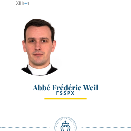
XIII
[
↩
]
Abbé Frédéric Weil
FSSPX