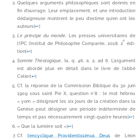
Quelques argu­ments phi­lo­so­phiques sont don­nés en
fin d’ou­vrage. Leur empla­ce­ment, et une intro­duc­tion
dédai­gneuse montrent le peu d’es­time qu’en ont les
auteurs
[
↩
]
Le prin­cipe du monde
, Les presses uni­ver­si­taires de
e
l’IPC [Institut de Philosophie Comparée, 2018, 2
édi­
tion
[
↩
]
Somme Théologique
, Ia, q. 46, a. 2, ad 6. L’argument
est abor­dé plus en détail dans le livre de l’ab­bé
Celier
[
↩
]
Cf. la réponse de la Commission Biblique du 30 juin
1909 sous saint Pie X, ques­tion n°8 : le mot hébreu
« yom » dési­gnant les six jours de la créa­tion dans la
Genèse peut dési­gner une période indé­ter­mi­née de
temps et pas néces­sai­re­ment vingt-​quatre heures
[
↩
]
« Que la lumière soit »
[
↩
]
Cf.
l’en­cy­clique Providentissimus Deus
de Léon