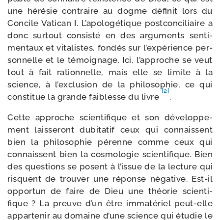
une héré­sie contraire au dogme défi­nit lors du
Concile Vatican I. L’apologétique post­con­ci­liaire a
donc sur­tout consis­té en des argu­ments sen­ti­
men­taux et vita­listes, fon­dés sur l’expérience per­
son­nelle et le témoi­gnage. Ici, l’approche se veut
tout à fait ration­nelle, mais elle se limite à la
science, à l’ex­clu­sion de la phi­lo­so­phie, ce qui
[2]
consti­tue la grande fai­blesse du livre
.
Cette approche scien­ti­fique et son déve­lop­pe­
ment lais­se­ront dubi­ta­tif ceux qui connaissent
bien la phi­lo­so­phie pérenne comme ceux qui
connaissent bien la cos­mo­lo­gie scien­ti­fique. Bien
des ques­tions se posent à l’issue de la lec­ture qui
risquent de trou­ver une réponse néga­tive. Est-​il
oppor­tun de faire de Dieu une théo­rie scien­ti­
fique ? La preuve d’un être imma­té­riel peut-​elle
appar­te­nir au domaine d’une science qui étu­die le