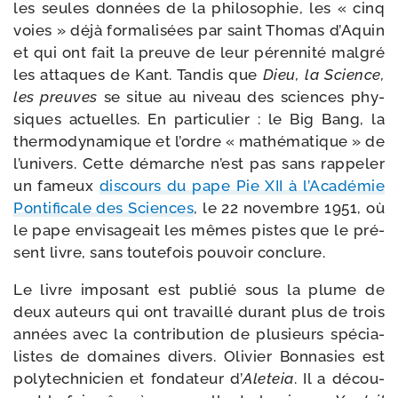
les seules don­nées de la phi­lo­so­phie, les « cinq
voies » déjà for­ma­li­sées par saint Thomas d’Aquin
et qui ont fait la preuve de leur péren­ni­té mal­gré
les attaques de Kant. Tandis que
Dieu, la Science,
les preuves
se situe au niveau des sciences phy­
siques actuelles. En par­ti­cu­lier : le Big Bang, la
ther­mo­dy­na­mique et l’ordre « mathé­ma­tique » de
l’univers. Cette démarche n’est pas sans rap­pe­ler
un fameux
dis­cours du pape Pie XII à l’Académie
Pontificale des Sciences
, le 22 novembre 1951, où
le pape envi­sa­geait les mêmes pistes que le pré­
sent livre, sans tou­te­fois pou­voir conclure.
Le livre impo­sant est publié sous la plume de
deux auteurs qui ont tra­vaillé durant plus de trois
années avec la contri­bu­tion de plu­sieurs spé­cia­
listes de domaines divers. Olivier Bonnasies est
poly­tech­ni­cien et fon­da­teur d’
Aleteia
. Il a décou­