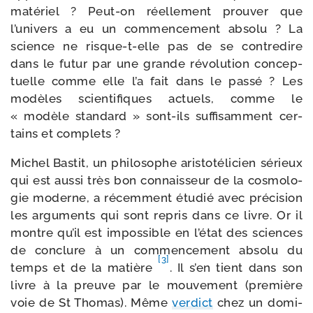
maté­riel ? Peut-​on réel­le­ment prou­ver que
l’univers a eu un com­men­ce­ment abso­lu ? La
science ne risque-​t-​elle pas de se contre­dire
dans le futur par une grande révo­lu­tion concep­
tuelle comme elle l’a fait dans le pas­sé ? Les
modèles scien­ti­fiques actuels, comme le
« modèle stan­dard » sont-​ils suf­fi­sam­ment cer­
tains et complets ?
Michel Bastit, un phi­lo­sophe aris­to­té­li­cien sérieux
qui est aus­si très bon connais­seur de la cos­mo­lo­
gie moderne, a récem­ment étu­dié avec pré­ci­sion
les argu­ments qui sont repris dans ce livre. Or il
montre qu’il est impos­sible en l’état des sciences
de conclure à un com­men­ce­ment abso­lu du
[3]
temps et de la matière
. Il s’en tient dans son
livre à la preuve par le mou­ve­ment (pre­mière
voie de St Thomas). Même
ver­dict
chez un domi­