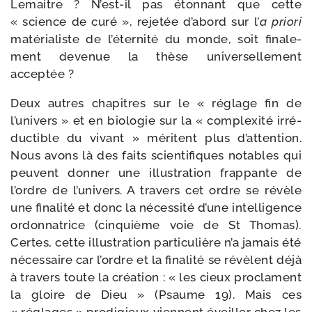
Lemaitre ? N’est-il pas éton­nant que cette
« science de curé », reje­tée d’abord sur l’
a prio­ri
maté­ria­liste de l’é­ter­ni­té du monde, soit fina­le­
ment deve­nue la thèse uni­ver­sel­le­ment
acceptée ?
Deux autres cha­pitres sur le « réglage fin de
l’univers » et en bio­lo­gie sur la « com­plexi­té irré­
duc­tible du vivant » méritent plus d’at­ten­tion.
Nous avons là des faits scien­ti­fiques notables qui
peuvent don­ner une illus­tra­tion frap­pante de
l’ordre de l’u­ni­vers. A tra­vers cet ordre se révèle
une fina­li­té et donc la néces­si­té d’une intel­li­gence
ordon­na­trice (cin­quième voie de St Thomas).
Certes, cette illus­tra­tion par­ti­cu­lière n’a jamais été
néces­saire car l’ordre et la fina­li­té se révèlent déjà
à tra­vers toute la créa­tion : « les cieux pro­clament
la gloire de Dieu » (Psaume 19). Mais ces