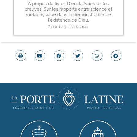
A propos du livre : Dieu, la Science, les
preuves. Sur les rapports entre science et
métaphysique dans la démonstration de
l'existence de Dieu.
Paru le
9 mars 2022