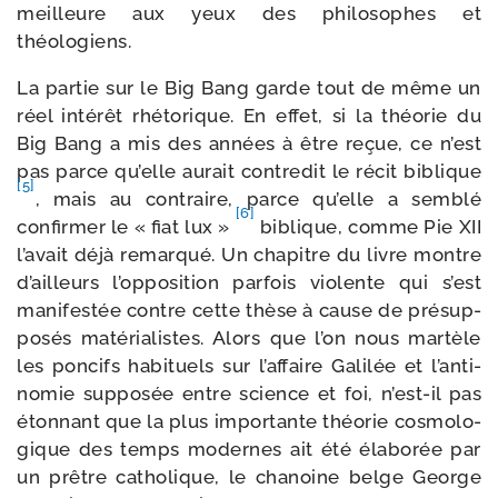
meilleure aux yeux des phi­lo­sophes et
théologiens.
La par­tie sur le Big Bang garde tout de même un
réel inté­rêt rhé­to­rique. En effet, si la théo­rie du
Big Bang a mis des années à être reçue, ce n’est
pas parce qu’elle aurait contre­dit le récit biblique
[5]
, mais au contraire, parce qu’elle a sem­blé
[6]
confir­mer le « fiat lux »
biblique, comme Pie XII
l’avait déjà remar­qué. Un cha­pitre du livre montre
d’ailleurs l’op­po­si­tion par­fois vio­lente qui s’est
mani­fes­tée contre cette thèse à cause de pré­sup­
po­sés maté­ria­listes. Alors que l’on nous mar­tèle
les pon­cifs habi­tuels sur l’affaire Galilée et l’an­ti­
no­mie sup­po­sée entre science et foi, n’est-il pas
éton­nant que la plus impor­tante théo­rie cos­mo­lo­
gique des temps modernes ait été éla­bo­rée par
un prêtre catho­lique, le cha­noine belge George