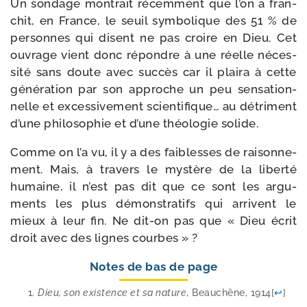
Un son­dage mon­trait récem­ment que l’on a fran­
chit, en France, le seuil sym­bo­lique des 51 % de
per­sonnes qui disent ne pas croire en Dieu. Cet
ouvrage vient donc répondre à une réelle néces­
si­té sans doute avec suc­cès car il plai­ra à cette
géné­ra­tion par son approche un peu sen­sa­tion­
nelle et exces­si­ve­ment scien­ti­fique… au détri­ment
d’une phi­lo­so­phie et d’une théo­lo­gie solide.
Comme on l’a vu, il y a des fai­blesses de rai­son­ne­
ment. Mais, à tra­vers le mys­tère de la liber­té
humaine, il n’est pas dit que ce sont les argu­
ments les plus démons­tra­tifs qui arrivent le
mieux à leur fin. Ne dit-​on pas que « Dieu écrit
droit avec des lignes courbes » ?
Notes de bas de page
Dieu, son exis­tence et sa nature
, Beauchêne, 1914
[
↩
]