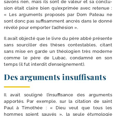
savons rien, mais ils sont de valeur et sa conclu­
sion était claire bien qu’exprimée avec rete­nue :
« Les argu­ments pro­po­sés par Dom Pateau ne
sont donc pas suf­fi­sam­ment ancrés dans le don­né
révé­lé pour empor­ter l’adhésion ».
Il avait objec­té que le livre du père abbé pré­sente
sans sour­ciller des thèses contes­tables, citant
sans mise en garde un théo­lo­gien très moderne
comme le père de Lubac, condam­né en son
temps (il fut inter­dit d’enseignement).
Des arguments insuffisants
Il avait sou­li­gné l’insuffisance des argu­ments
appor­tés. Par exemple, sur la cita­tion de saint
Paul à Timothée : « Dieu veut que tous les
hommes soient sau­vés », la seule éty­mo­lo­gie