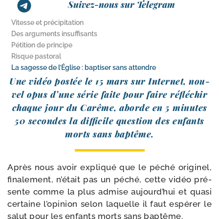
Suivez-nous sur Telegram
Vitesse et précipitation
Des arguments insuffisants
Pétition de principe
Risque pastoral
La sagesse de l’Église : baptiser sans attendre
Une vidéo pos­tée le 15 mars sur Internet, nou­
vel opus d’une série faite pour faire réflé­chir
chaque jour du Carême, aborde en 5 minutes
50 secondes la dif­fi­cile ques­tion des enfants
morts sans baptême.
Après nous avoir expli­qué que le péché ori­gi­nel,
fina­le­ment, n’était pas un péché, cette vidéo pré­
sente comme la plus admise aujourd’hui et qua­si
cer­taine l’opinion selon laquelle il faut espé­rer le
salut pour les enfants morts sans baptême.