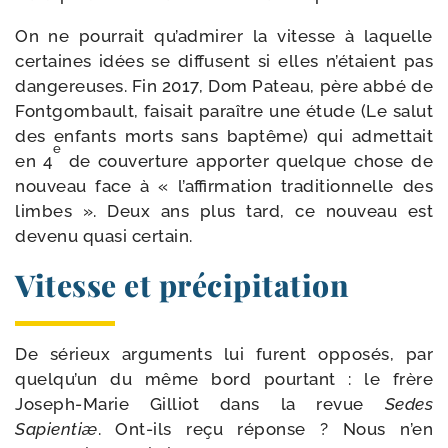
On ne pour­rait qu’admirer la vitesse à laquelle
cer­taines idées se dif­fusent si elles n’étaient pas
dan­ge­reuses. Fin 2017, Dom Pateau, père abbé de
Fontgombault, fai­sait paraître une étude (Le salut
des enfants morts sans bap­tême) qui admet­tait
e
en 4
de cou­ver­ture appor­ter quelque chose de
nou­veau face à « l’affirmation tra­di­tion­nelle des
limbes ». Deux ans plus tard, ce nou­veau est
deve­nu qua­si certain.
Vitesse et précipitation
De sérieux argu­ments lui furent oppo­sés, par
quelqu’un du même bord pour­tant : le frère
Joseph-​Marie Gilliot dans la revue
Sedes
Sapientiæ
. Ont-​ils reçu réponse ? Nous n’en