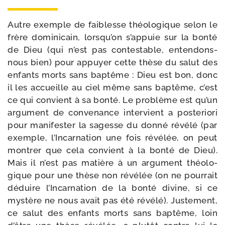
Autre exemple de fai­blesse théo­lo­gique selon le
frère domi­ni­cain, lorsqu’on s’appuie sur la bon­té
de Dieu (qui n’est pas contes­table, entendons-​
nous bien) pour appuyer cette thèse du salut des
enfants morts sans bap­tême : Dieu est bon, donc
il les accueille au ciel même sans bap­tême, c’est
ce qui convient à sa bon­té. Le pro­blème est qu’un
argu­ment de conve­nance inter­vient a pos­te­rio­ri
pour mani­fes­ter la sagesse du don­né révé­lé (par
exemple, l’Incarnation une fois révé­lée, on peut
mon­trer que cela convient à la bon­té de Dieu).
Mais il n’est pas matière à un argu­ment théo­lo­
gique pour une thèse non révé­lée (on ne pour­rait
déduire l’Incarnation de la bon­té divine, si ce
mys­tère ne nous avait pas été révé­lé). Justement,
ce salut des enfants morts sans bap­tême, loin