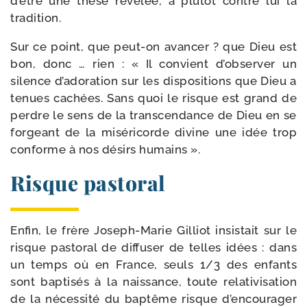
d’être une thèse révé­lée, a plu­tôt contre lui la
tradition.
Sur ce point, que peut-​on avan­cer ? que Dieu est
bon, donc … rien : « Il convient d’observer un
silence d’adoration sur les dis­po­si­tions que Dieu a
tenues cachées. Sans quoi le risque est grand de
perdre le sens de la trans­cen­dance de Dieu en se
for­geant de la misé­ri­corde divine une idée trop
conforme à nos dési­rs humains ».
Risque pastoral
Enfin, le frère Joseph-​Marie Gilliot insis­tait sur le
risque pas­to­ral de dif­fu­ser de telles idées : dans
un temps où en France, seuls 1/​3 des enfants
sont bap­ti­sés à la nais­sance, toute rela­ti­vi­sa­tion
de la néces­si­té du bap­tême risque d’encourager