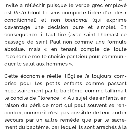
invite à réflé­chir puisque le verbe grec employé
est
the­lô
(dont le sens com­porte l’idée d’un désir
condi­tion­nel) et non
bou­lo­mai
(qui exprime
davan­tage une déci­sion pure et simple). En
consé­quence, il faut lire (avec saint Thomas) ce
pas­sage de saint Paul non comme une for­mule
abso­lue, mais « en tenant compte de toute
l’économie réelle choi­sie par Dieu pour com­mu­ni­
quer le salut aux hommes ».
Cette éco­no­mie réelle, l’Église l’a tou­jours com­
prise pour les petits enfants comme pas­sant
néces­sai­re­ment par le bap­tême, comme l’affirmait
le concile de Florence : « Au sujet des enfants, en
rai­son du péril de mort qui peut sou­vent se ren­
con­trer, comme il n’est pas pos­sible de leur por­ter
secours par un autre remède que par le sacre­
ment du bap­tême, par lequel ils sont arra­chés à la