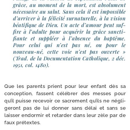
grâce, au moment de la mort, est abso­lu­ment
néces­saire au salut. Sans cela il est impos­sible
d’arriver à la féli­ci­té sur­na­tu­relle, à la vision
béa­ti­fique de Dieu. Un acte d’amour peut suf­
fire à l’adulte pour acqué­rir la grâce sanc­ti­
fiante et sup­pléer à l’absence du bap­tême.
Pour celui qui n’est pas né, ou pour le
nouveau-​né, cette voie n’est pas ouverte »
(Trad. de la Documentation Catholique, 2 déc.
1951, col. 1480).
Que les parents prient pour leur enfant dès sa
concep­tion, fassent célé­brer des messes pour
qu’il puisse rece­voir ce sacre­ment qu’ils ne négli­
ge­ront pas de lui don­ner sans délai et sans se
lais­ser endor­mir et retar­der dans leur zèle par de
faux prétextes.