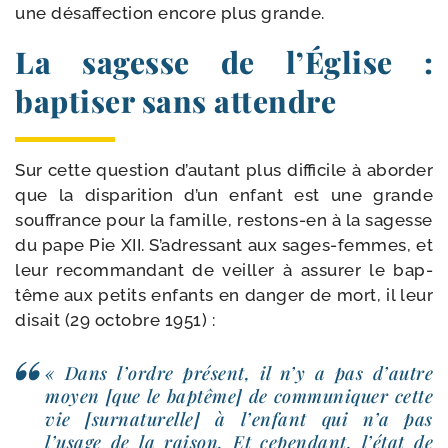
une désaf­fec­tion encore plus grande.
La sagesse de l’Église :
baptiser sans attendre
Sur cette ques­tion d’autant plus dif­fi­cile à abor­der
que la dis­pa­ri­tion d’un enfant est une grande
souf­france pour la famille, restons-​en à la sagesse
du pape Pie XII. S’adressant aux sages-​femmes, et
leur recom­man­dant de veiller à assu­rer le bap­
tême aux petits enfants en dan­ger de mort, il leur
disait (29 octobre 1951) :
« Dans l’ordre pré­sent, il n’y a pas d’autre
moyen [que le bap­tême] de com­mu­ni­quer cette
vie [sur­na­tu­relle] à l’enfant qui n’a pas
l’usage de la rai­son. Et cepen­dant, l’état de