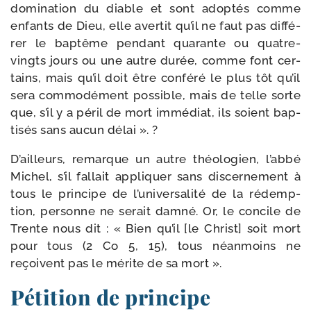
domi­na­tion du diable et sont adop­tés comme
enfants de Dieu, elle aver­tit qu’il ne faut pas dif­fé­
rer le bap­tême pen­dant qua­rante ou quatre-​
vingts jours ou une autre durée, comme font cer­
tains, mais qu’il doit être confé­ré le plus tôt qu’il
sera com­mo­dé­ment pos­sible, mais de telle sorte
que, s’il y a péril de mort immé­diat, ils soient bap­
ti­sés sans aucun délai ». ?
D’ailleurs, remarque un autre théo­lo­gien, l’abbé
Michel, s’il fal­lait appli­quer sans dis­cer­ne­ment à
tous le prin­cipe de l’universalité de la rédemp­
tion, per­sonne ne serait dam­né. Or, le concile de
Trente nous dit : « Bien qu’il [le Christ] soit mort
pour tous (2 Co 5, 15), tous néan­moins ne
reçoivent pas le mérite de sa mort ».
Pétition de principe