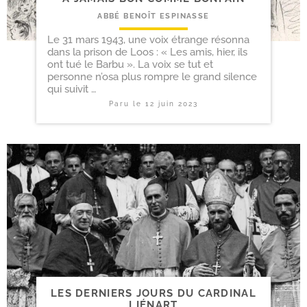
ABBÉ BENOÎT ESPINASSE
Le 31 mars 1943, une voix étrange résonna
dans la prison de Loos : « Les amis, hier, ils
ont tué le Barbu ». La voix se tut et
personne n’osa plus rompre le grand silence
qui suivit …
Paru le
12 juin 2023
LES DERNIERS JOURS DU CARDINAL
LIÉNART