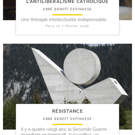
L’ANTILIBÉRALISME CATHOLIQUE
ABBÉ BENOÎT ESPINASSE
Une thérapie intellectuelle indispensable.
Paru le
7 février 2026
RÉSISTANCE
ABBÉ BENOÎT ESPINASSE
Il y a quatre-vingt ans, la Seconde Guerre
mondiale se terminait. Aujourd’hui, un