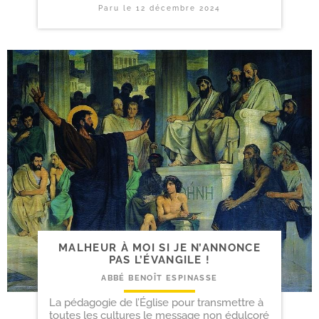
Paru le
12 décembre 2024
MALHEUR À MOI SI JE N’ANNONCE
PAS L’ÉVANGILE !
ABBÉ BENOÎT ESPINASSE
La pédagogie de l’Église pour transmettre à
toutes les cultures le message non édulcoré