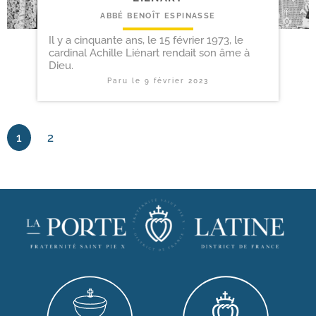
ABBÉ BENOÎT ESPINASSE
Il y a cinquante ans, le 15 février 1973, le
cardinal Achille Liénart rendait son âme à
Dieu.
Paru le
9 février 2023
1
2