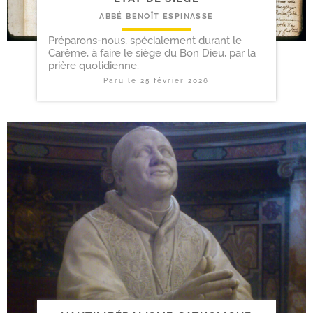
ABBÉ BENOÎT ESPINASSE
Préparons-nous, spécialement durant le
Carême, à faire le siège du Bon Dieu, par la
prière quotidienne.
Paru le
25 février 2026