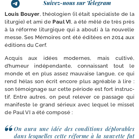
Suivez-nous sur Telegram
Louis Bouyer
, théo­lo­gien (il était spé­cia­liste de la
litur­gie) et ami de
Paul VI
, a été mêlé de très près
à la réforme litur­gique qui a abou­ti à la nou­velle
messe. Ses Mémoires ont été édi­tées en 2014 aux
édi­tions du Cerf.
Acquis aux idées modernes, mais culti­vé,
d’humeur indé­pen­dante, connais­sant tout le
monde et en plus assez mau­vaise langue, ce qui
rend hélas son écrit encore plus agréable à lire :
son témoi­gnage sur cette période est fort ins­truc­
tif. Entre autres, on peut rele­ver ce pas­sage qui
mani­feste le grand sérieux avec lequel le mis­sel
de Paul VI a été composé :
On aura une idée des condi­tions déplo­rables
dans les­quelles cette réforme à la sau­vette fut