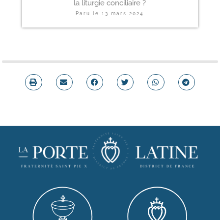
la liturgie conciliaire ?
Paru le
13 mars 2024