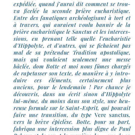
expé­diée, quand j’aurai dit com­ment se trou­
va fice­lée la seconde prière eucha­ris­tique.
Entre des fana­tiques archéo­lo­gi­sant à tort et
à tra­vers, qui auraient vou­lu ban­nir de la
prière eucha­ris­tique le Sanctus et les inter­ces­
sions, en pre­nant telle quelle l’eucharistie
d’Hippolyte, et d’autres, qui se fichaient pas
mal de sa pré­ten­due Tradition apos­to­lique,
mais qui vou­laient seule­ment une messe
bâclée, dom Botte et moi nous fûmes char­gés
de rape­tas­ser son texte, de manière à y intro­
duire ces élé­ments, cer­tai­ne­ment plus
anciens, pour le len­de­main ! Par chance je
décou­vris, dans un écrit sinon d’Hippolyte
lui-​même, du moins dans son style, une heu­
reuse for­mule sur le Saint-​Esprit, qui pou­vait
faire une tran­si­tion, du type
Vere sanc­tus
,
vers la brève épi­clèse. Botte, pour sa part,
fabri­qua une inter­ces­sion plus digne de Paul