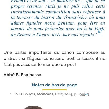
Reboux et de son A la manière de … que de sa
propre science. Mais je ne puis relire cette
invrai­sem­blable com­po­si­tion sans repen­ser à
la ter­rasse du bis­trot du Transtévère où nous
dûmes figno­ler notre pen­sum, pour être en
mesure de nous pré­sen­ter avec lui à la Porte
[1]
de Bronze à l’heure fixée par nos régents !
.
Une par­tie impor­tante du canon com­po­sée au
bis­trot : si l’Église conci­liaire boit la tasse, il ne
faut pas accu­ser le manque de pot !
Abbé B. Espinasse
Notes de bas de page
Louis Bouyer,
Mémoires
, Cerf, 2014, p. 199
[
↩
]