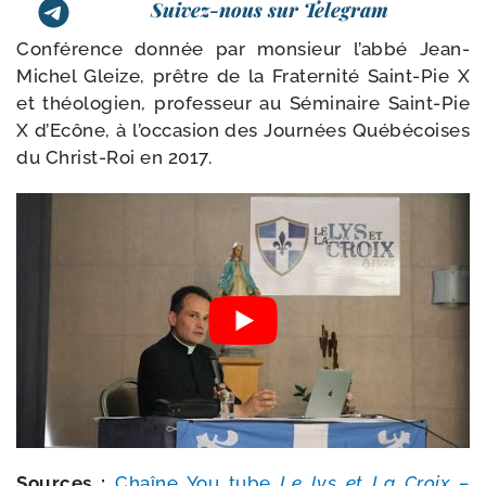
Suivez-nous sur Telegram
Conférence don­née par mon­sieur l’ab­bé Jean-​
Michel Gleize, prêtre de la Fraternité Saint-​Pie X
et théo­lo­gien, pro­fes­seur au Séminaire Saint-​Pie
X d’Ecône, à l’oc­ca­sion des Journées Québécoises
du Christ-​Roi en 2017.
Sources :
Chaîne You tube
Le lys et La Croix –