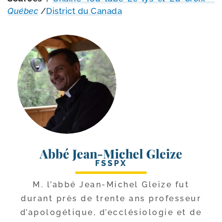
Québec
/​
District du Canada
Abbé Jean-Michel Gleize
FSSPX
M. l’ab­bé Jean-​Michel Gleize fut
durant près de trente ans pro­fes­seur
d’a­po­lo­gé­tique, d’ec­clé­sio­lo­gie et de