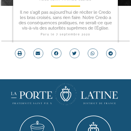
Il ne s'agit pas aujourd'hui de réciter le Credo
les bras croisés, sans rien faire. Notre Credo a
des conséquences pratiques, ne serait-ce que
vis-à-vis des autorités suprêmes de l’Église.
Paru le
7 septembre 2020