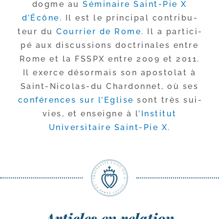
dogme au
Séminaire Saint-​Pie X
d’Écône
. Il est le prin­ci­pal contri­bu­
teur du
Courrier de Rome
. Il a par­ti­ci­
pé aux dis­cus­sions doc­tri­nales entre
Rome et la FSSPX entre 2009 et 2011.
Il exerce désor­mais son apos­to­lat à
Saint-​Nicolas-​du Chardonnet, où ses
confé­rences sur l’Eglise
sont très sui­
vies, et enseigne à l’
Institut
Universitaire Saint-​Pie X
.
Articles en relation