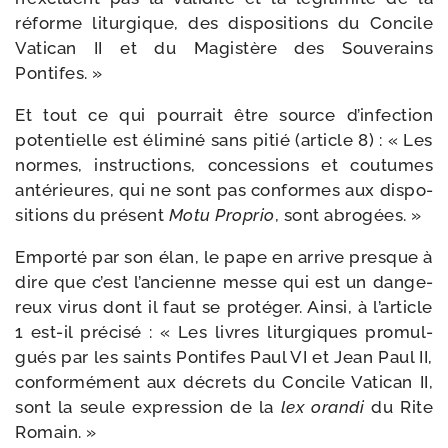
réforme litur­gique, des dis­po­si­tions du Concile
Vatican II et du Magistère des Souverains
Pontifes. »
Et tout ce qui pour­rait être source d’infection
poten­tielle est éli­mi­né sans pitié (article 8) : « Les
normes, ins­truc­tions, conces­sions et cou­tumes
anté­rieures, qui ne sont pas conformes aux dis­po­
si­tions du pré­sent
Motu Proprio
, sont abrogées. »
Emporté par son élan, le pape en arrive presque à
dire que c’est l’ancienne messe qui est un dan­ge­
reux virus dont il faut se pro­té­ger. Ainsi, à l’article
1 est-​il pré­ci­sé : « Les livres litur­giques pro­mul­
gués par les saints Pontifes Paul VI et Jean Paul II,
confor­mé­ment aux décrets du Concile Vatican II,
sont la seule expres­sion de la
lex oran­di
du Rite
Romain. »