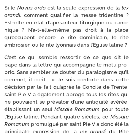
Si le
Novus ordo
est la seule expres­sion de la
lex
oran­di
, com­ment qua­li­fier la messe tri­den­tine ?
Est-​elle en état d’apesanteur litur­gique ou cano­
nique ? N’a‑t-elle-même pas droit à la place
qu’occupent encore le rite domi­ni­cain, le rite
ambro­sien ou le rite lyon­nais dans l’Eglise latine ?
C’est ce qui semble res­sor­tir de ce que dit le
pape dans la lettre qui accom­pagne le motu pro­
prio. Sans sem­bler se dou­ter du para­lo­gisme qu’il
com­met, il écrit : « Je suis confor­té dans cette
déci­sion par le fait qu’après le Concile de Trente,
saint Pie V a éga­le­ment abro­gé tous les rites qui
ne pou­vaient se pré­va­loir d’une anti­qui­té avé­rée,
éta­blis­sant un seul
Missale Romanum
pour toute
l’Eglise latine. Pendant quatre siècles, ce
Missale
Romanum
pro­mul­gué par saint Pie V a donc été la
prin­ci­pale expres­sion de la
lex oran­di
du Rite