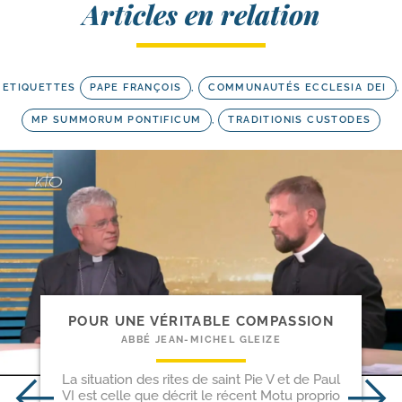
Articles en relation
ETIQUETTES
PAPE FRANÇOIS
,
COMMUNAUTÉS ECCLESIA DEI
,
MP SUMMORUM PONTIFICUM
,
TRADITIONIS CUSTODES
POUR UNE VÉRITABLE COMPASSION
ABBÉ JEAN-MICHEL GLEIZE
La situation des rites de saint Pie V et de Paul
VI est celle que décrit le récent Motu proprio