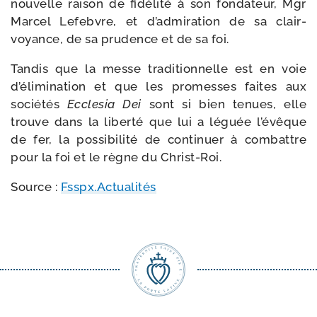
nou­velle rai­son de fidé­li­té à son fon­da­teur, Mgr
Marcel Lefebvre, et d’admiration de sa clair­
voyance, de sa pru­dence et de sa foi.
Tandis que la messe tra­di­tion­nelle est en voie
d’élimination et que les pro­messes faites aux
socié­tés
Ecclesia Dei
sont si bien tenues, elle
trouve dans la liber­té que lui a léguée l’évêque
de fer, la pos­si­bi­li­té de conti­nuer à com­battre
pour la foi et le règne du Christ-Roi.
Source :
Fsspx.Actualités