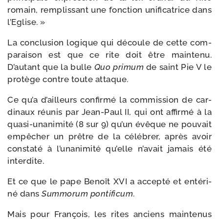
romain, rem­plis­sant une fonc­tion uni­fi­ca­trice dans
l’Eglise. »
La conclu­sion logique qui découle de cette com­
pa­rai­son est que ce rite doit être main­te­nu.
D’autant que la bulle
Quo pri­mum
de saint Pie V le
pro­tège contre toute attaque.
Ce qu’a d’ailleurs confir­mé la com­mis­sion de car­
di­naux réunis par Jean-​Paul II, qui ont affir­mé à la
quasi-​unanimité (8 sur 9) qu’un évêque ne pou­vait
empê­cher un prêtre de la célé­brer, après avoir
consta­té à l’unanimité qu’elle n’avait jamais été
interdite.
Et ce que le pape Benoît XVI a accep­té et enté­ri­
né dans
Summorum pon­ti­fi­cum
.
Mais pour François, les rites anciens main­te­nus