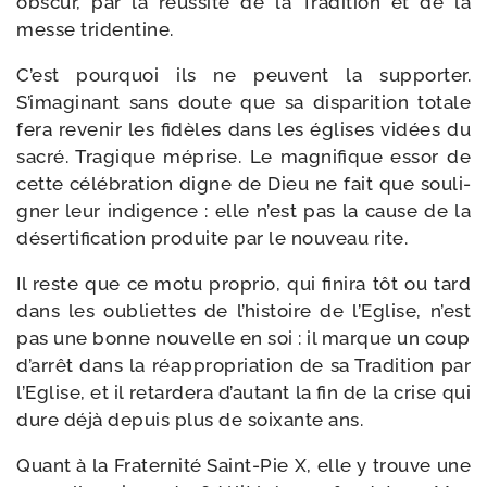
obscur, par la réus­site de la Tradition et de la
messe tridentine.
C’est pour­quoi ils ne peuvent la sup­por­ter.
S’imaginant sans doute que sa dis­pa­ri­tion totale
fera reve­nir les fidèles dans les églises vidées du
sacré. Tragique méprise. Le magni­fique essor de
cette célé­bra­tion digne de Dieu ne fait que sou­li­
gner leur indi­gence : elle n’est pas la cause de la
déser­ti­fi­ca­tion pro­duite par le nou­veau rite.
Il reste que ce motu pro­prio, qui fini­ra tôt ou tard
dans les oubliettes de l’histoire de l’Eglise, n’est
pas une bonne nou­velle en soi : il marque un coup
d’arrêt dans la réap­pro­pria­tion de sa Tradition par
l’Eglise, et il retar­de­ra d’autant la fin de la crise qui
dure déjà depuis plus de soixante ans.
Quant à la Fraternité Saint-​Pie X, elle y trouve une