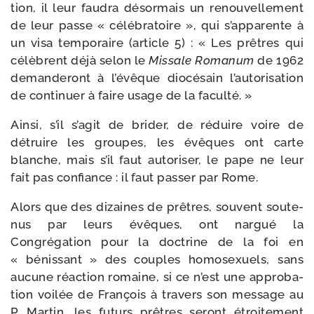
tion, il leur fau­dra désor­mais un renou­vel­le­ment
de leur passe « célé­bra­toire », qui s’apparente à
un visa tem­po­raire (article 5) : « Les prêtres qui
célèbrent déjà selon le
Missale Romanum
de 1962
deman­de­ront à l’évêque dio­cé­sain l’autorisation
de conti­nuer à faire usage de la faculté. »
Ainsi, s’il s’agit de bri­der, de réduire voire de
détruire les groupes, les évêques ont carte
blanche, mais s’il faut auto­ri­ser, le pape ne leur
fait pas confiance : il faut pas­ser par Rome.
Alors que des dizaines de prêtres, sou­vent sou­te­
nus par leurs évêques, ont nar­gué la
Congrégation pour la doc­trine de la foi en
« bénis­sant » des couples homo­sexuels, sans
aucune réac­tion romaine, si ce n’est une appro­ba­
tion voi­lée de François à tra­vers son mes­sage au
P. Martin, les futurs prêtres seront étroi­te­ment