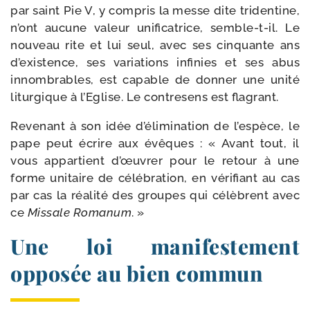
par saint Pie V, y com­pris la messe dite tri­den­tine,
n’ont aucune valeur uni­fi­ca­trice, semble-​t-​il. Le
nou­veau rite et lui seul, avec ses cin­quante ans
d’existence, ses varia­tions infi­nies et ses abus
innom­brables, est capable de don­ner une uni­té
litur­gique à l’Eglise. Le contre­sens est flagrant.
Revenant à son idée d’élimination de l’espèce, le
pape peut écrire aux évêques : « Avant tout, il
vous appar­tient d’œuvrer pour le retour à une
forme uni­taire de célé­bra­tion, en véri­fiant au cas
par cas la réa­li­té des groupes qui célèbrent avec
ce
Missale Romanum
. »
Une loi manifestement
opposée au bien commun