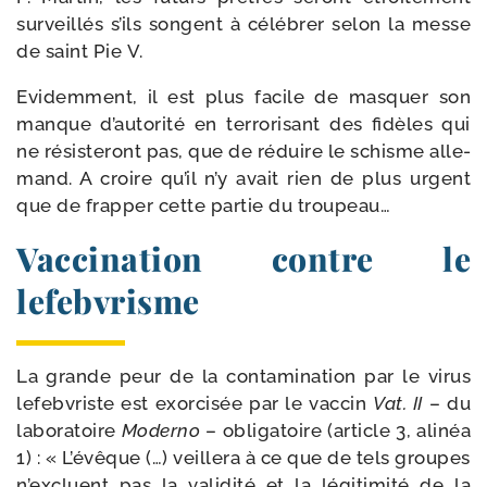
sur­veillés s’ils songent à célé­brer selon la messe
de saint Pie V.
Evidemment, il est plus facile de mas­quer son
manque d’au­to­ri­té en ter­ro­ri­sant des fidèles qui
ne résis­te­ront pas, que de réduire le schisme alle­
mand. A croire qu’il n’y avait rien de plus urgent
que de frap­per cette par­tie du troupeau…
Vaccination contre le
lefebvrisme
La grande peur de la conta­mi­na­tion par le virus
lefeb­vriste est exor­ci­sée par le vac­cin
Vat. II
– du
labo­ra­toire
Moderno
– obli­ga­toire (article 3, ali­néa
1) : « L’évêque (…) veille­ra à ce que de tels groupes
n’excluent pas la vali­di­té et la légi­ti­mi­té de la