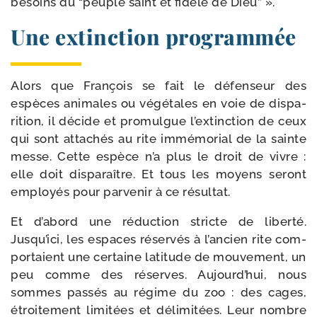
besoins du “peuple saint et fidèle de Dieu” ».
Une extinction programmée
Alors que François se fait le défen­seur des
espèces ani­males ou végé­tales en voie de dis­pa­
ri­tion, il décide et pro­mulgue l’extinction de ceux
qui sont atta­chés au rite immé­mo­rial de la sainte
messe. Cette espèce n’a plus le droit de vivre :
elle doit dis­pa­raître. Et tous les moyens seront
employés pour par­ve­nir à ce résultat.
Et d’abord une réduc­tion stricte de liber­té.
Jusqu’ici, les espaces réser­vés à l’ancien rite com­
por­taient une cer­taine lati­tude de mou­ve­ment, un
peu comme des réserves. Aujourd’hui, nous
sommes pas­sés au régime du zoo : des cages,
étroi­te­ment limi­tées et déli­mi­tées. Leur nombre