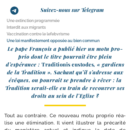
Suivez-nous sur Telegram
Une extinction programmée
Interdit aux migrants
Vaccination contre le lefebvrisme
Une loi manifestement opposée au bien commun
Le pape François a publié hier un motu pro­
prio dont le titre pour­rait être plein
d’espérance :
Traditionis cus­todes
, « gar­diens
de la Tradition ». Sachant qu’il s’adresse aux
évêques, on pour­rait se prendre à rêver : la
Tradition serait-​elle en train de recou­vrer ses
droits au sein de l’Eglise ?
Tout au contraire. Ce nou­veau motu pro­prio réa­
lise une éli­mi­na­tion. Il vient illus­trer la pré­ca­ri­té