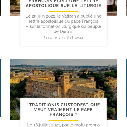
FRANÇOIS ÉCRIT UNE LETTRE
APOSTOLIQUE SUR LA LITURGIE
Le 29 juin 2022, le Vatican a publié une
lettre apostolique du pape François
« sur la formation liturgique du peuple
de Dieu ».
Paru le
6 juillet 2022
“TRADITIONIS CUSTODES”, QUE
VEUT VRAIMENT LE PAPE
FRANÇOIS ?
Le 16 juillet 2021, par le motu proprio