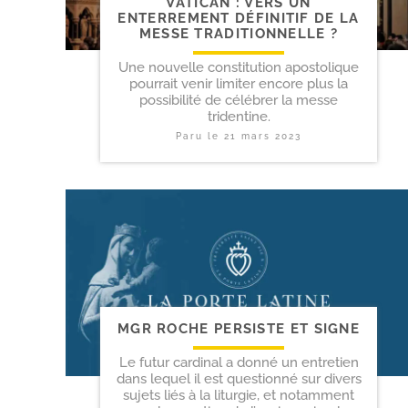
VATICAN : VERS UN
ENTERREMENT DÉFINITIF DE LA
MESSE TRADITIONNELLE ?
Une nouvelle constitution apostolique
pourrait venir limiter encore plus la
possibilité de célébrer la messe
tridentine.
Paru le
21 mars 2023
MGR ROCHE PERSISTE ET SIGNE
Le futur cardinal a donné un entretien
dans lequel il est questionné sur divers
sujets liés à la liturgie, et notamment