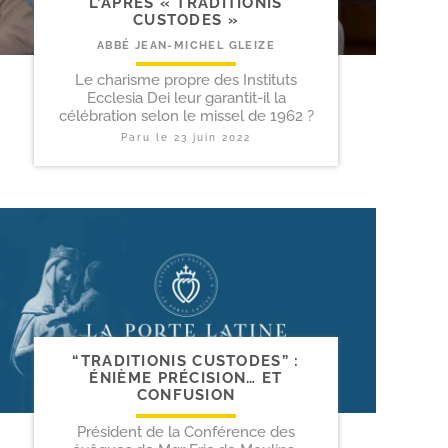
L’APRÈS « TRADITIONIS
CUSTODES »
ABBÉ JEAN-MICHEL GLEIZE
Le charisme propre des Instituts
Ecclesia Dei leur garantit-il la
célébration selon le missel de 1962 ?
Paru le
23 juin 2022
“TRADITIONIS CUSTODES” :
ÉNIÈME PRÉCISION… ET
CONFUSION
Président de la Conférence des