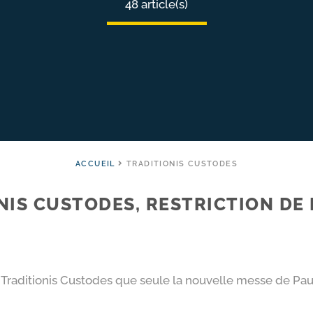
48 article(s)
ACCUEIL
TRADITIONIS CUSTODES
IS CUSTODES, RESTRICTION DE 
raditionis Custodes que seule la nouvelle messe de Paul VI 