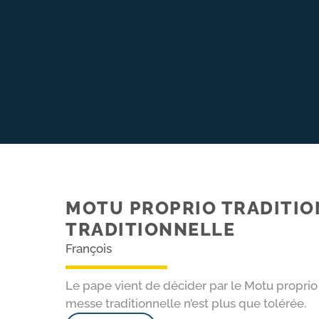
MOTU PROPRIO TRADITION
TRADITIONNELLE
François
Le pape vient de décider par le Motu proprio T
messe traditionnelle n’est plus que tolérée.