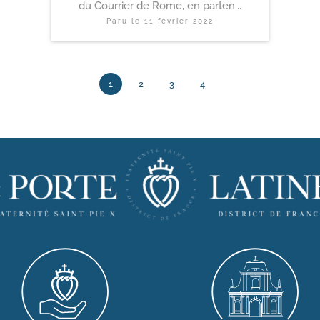
du Courrier de Rome, en parten...
Paru le
11 février 2022
1
2
3
4