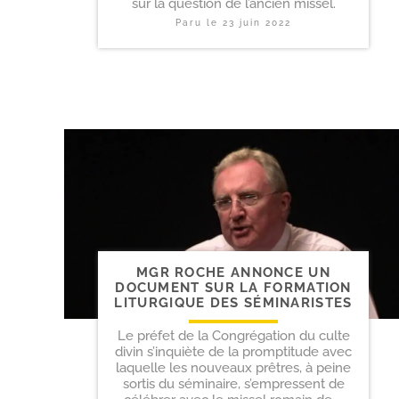
sur la question de l’ancien missel.
Paru le
23 juin 2022
MGR ROCHE ANNONCE UN
DOCUMENT SUR LA FORMATION
LITURGIQUE DES SÉMINARISTES
Le préfet de la Congrégation du culte
divin s’inquiète de la promptitude avec
laquelle les nouveaux prêtres, à peine
sortis du séminaire, s’empressent de