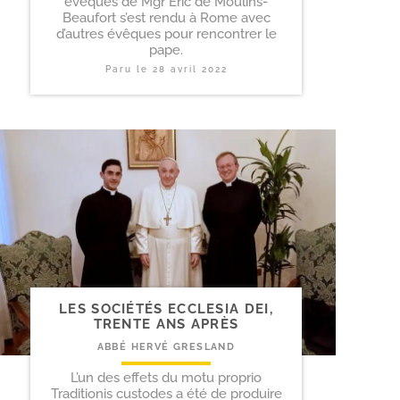
évêques de Mgr Eric de Moulins-
Beaufort s’est rendu à Rome avec
d’autres évêques pour rencontrer le
pape.
Paru le
28 avril 2022
LES SOCIÉTÉS ECCLESIA DEI,
TRENTE ANS APRÈS
ABBÉ HERVÉ GRESLAND
L’un des effets du motu proprio
Traditionis custodes a été de produire