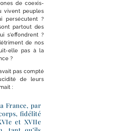
 zones de coexis­
ù vivent peuples
 per­sé­cutent ?
ont par­tout des
ui s’effondrent ?
étri­ment de nos
it-​elle pas à la
ence ?
avait pas comp­té
i­di­té de leurs
mait :
la France, par
rps, fidé­li­té
XVIe et XVIIe
n, tant qu’ils