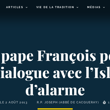
ARTICLES
VIE DE LA TRADITION
MÉDIAS
pape François po
logue avec l’Isl
d’alarme
 LE
2 AOÛT 2013
R.P. JOSEPH (ABBÉ DE CACQUERAY)