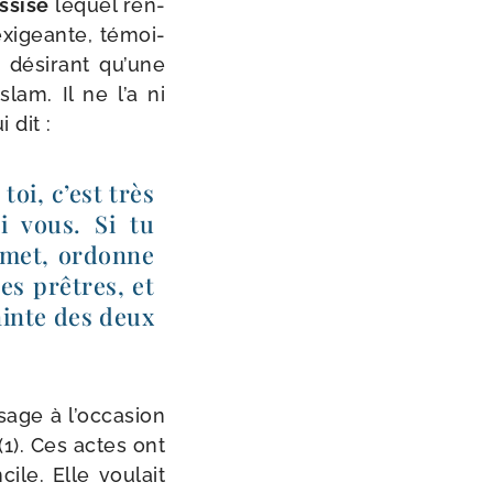
Assise
lequel ren­
 exi­geante, témoi­
 dési­rant qu’une
lam. Il ne l’a ni
i dit :
toi, c’est très
mi vous. Si tu
homet, ordonne
tes prêtres, et
sainte des deux
age à l’occasion
(1). Ces actes ont
cile. Elle vou­lait