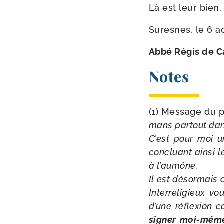
Là est leur bien.
Suresnes, le 6 a
Abbé Régis de C
Notes
(1) Message du p
mans par­tout da
C’est pour moi un
concluant ain­si l
à l’aumône.
Il est désor­mais 
Interreligieux 
d’une réflexion 
signer moi-​même 