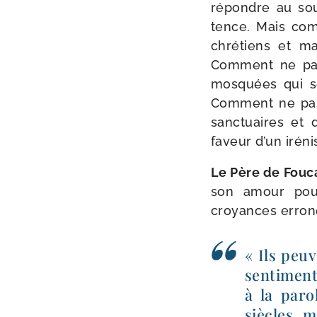
répondre au sou­
tence. Mais com
chré­tiens et m
Comment ne pas 
mos­quées qui se
Comment ne pas 
sanc­tuaires et 
faveur d’un iré­n
Le Père de Fouc
son amour pour 
croyances erronée
« Ils peu
sen­ti­men
à la paro
siècles m