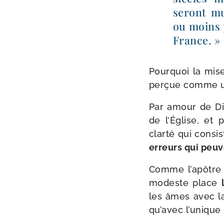
seront mus
ou moins p
France. »
Pourquoi la mise 
per­çue comme un 
Par amour de Die
de l’Église, et p
clar­té qui consi
erreurs qui peuv
Comme l’apôtre d
modeste place
les âmes avec la 
qu’avec l’unique