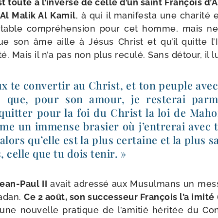
st toute à l’inverse de celle d’un saint François d’
n Al Malik Al Kamil
, à qui il mani­fes­ta une cha­ri­té
­table com­pré­hen­sion pour cet homme, mais ne
e son âme aille à Jésus Christ et qu’il quitte l’Is
n­té. Mais il n’a pas non plus recu­lé. Sans détour, il lu
ux te conver­tir au Christ, et ton peuple avec 
rs que, pour son amour, je res­te­rai par­
 quit­ter pour la foi du Christ la loi de Ma
me un immense bra­sier où j’en­tre­rai avec 
 alors qu’elle est la plus cer­taine et la plus 
 celle que tu dois tenir. »
ean-​Paul II
avait adres­sé aux Musulmans un mes­s
madan.
Ce 2 août, son suc­ces­seur François l’a imi­té
r une nou­velle pra­tique de l’amitié héri­tée du Con