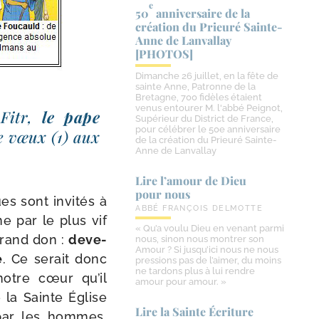
e
50
anniversaire de la
création du Prieuré Sainte-​
Anne de Lanvallay
[PHOTOS]
Dimanche 26 juillet, en la fête de
sainte Anne, Patronne de la
Bretagne, 700 fidèles étaient
venus entourer M. l'abbé Peignot,
​Fitr,
le pape
Supérieur du District de France,
pour célébrer le 50e anniversaire
de vœux (1) aux
de la création du Prieuré Sainte-
Anne de Lanvallay
Lire l’amour de Dieu
pour nous
es sont invi­tés à
ABBÉ FRANÇOIS DELMOTTE
me par le plus vif
« Qu’a voulu Dieu en venant parmi
 grand don :
deve­
nous, sinon nous montrer son
Amour ? Si jusqu’ici nous ne nous
e
. Ce serait donc
pressions pas de l’aimer, du moins
ne tardons plus à lui rendre
notre cœur qu’il
amour pour amour. »
e la Sainte Église
Lire la Sainte Écriture
es par les hommes,