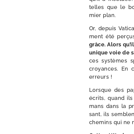
telles que le bo
mier plan.
Or, depuis Vatica
ment été per­ç
grâce. Alors qu’i
unique voie de s
ces sys­tèmes spi
croyances. En c
erreurs !
Lorsque des pa
écrits, quand ils
mans dans la pra
sant, ils semble
che­mins qui ne 