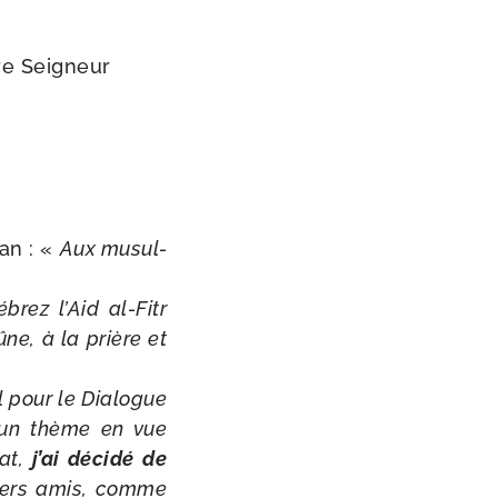
tre Seigneur
an : «
Aux musul­
rez l’Aid al-​Fitr
ûne, à la prière et
al pour le Dialogue
’un thème en vue
cat,
j’ai déci­dé de
chers amis, comme