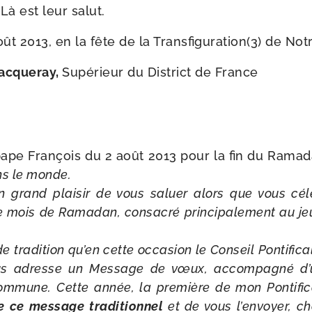
 Là est leur salut.
oût 2013, en la fête de la Transfiguration(3) de No
acqueray,
Supérieur du District de France
ape François du 2 août 2013 pour la fin du Ramad
ns le monde.
 grand plai­sir de vous saluer alors que vous célé­b
e mois de Ramadan, consa­cré prin­ci­pa­le­ment au je
de tra­di­tion qu’en cette occa­sion le Conseil Pontific
vous adresse un Message de vœux, accom­pa­gné d
com­mune. Cette année, la pre­mière de mon Pontifi
ce mes­sage tra­di­tion­nel
et de vous l’envoyer, 