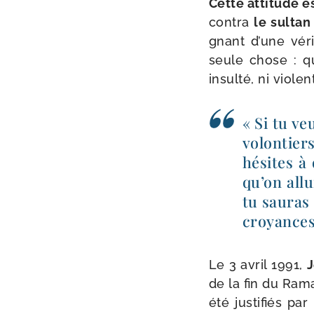
Cette atti­tude e
con­tra
le sul­ta
gnant d’une véri
seule chose : qu
insul­té, ni vio­le
« Si tu ve
volon­tie
hésites à
qu’on allu
tu sau­ras
croyances,
Le 3 avril 1991,
J
de la fin du Ra
été jus­ti­fiés pa