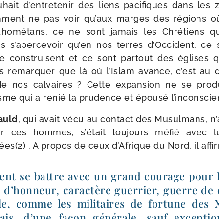
hait d’entretenir des liens paci­fiques dans les
­ment ne pas voir qu’aux marges des régions o
aho­mé­tans, ce ne sont jamais les Chrétiens qui
s’apercevoir qu’en nos terres d’Occident, ce s
 construisent et ce sont par­tout des églises q
remar­quer que là où l’Islam avance, c’est au d
de nos cal­vaires ? Cette expan­sion ne se produ
isme qui a renié la pru­dence et épou­sé l’inconsci
auld
, qui avait vécu au contact des Musulmans, n’
ces hommes, s’était tou­jours méfié avec luc
s(2) . A pro­pos de ceux d’Afrique du Nord, il affir
vent se battre avec un grand cou­rage pour 
t d’honneur, carac­tère guer­rier, guerre de co
le, comme les mili­taires de for­tune des 
ais, d’une façon géné­rale, sauf excep­tio