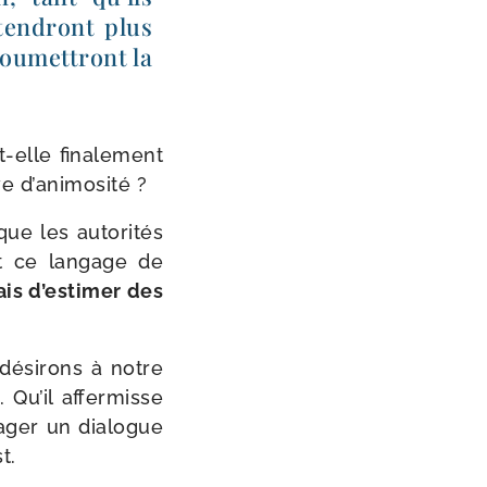
ten­dront plus
ou­met­tront la
​elle fina­le­ment
ve d’animosité ?
e les auto­ri­tés
ent ce lan­gage de
is d’estimer des
dési­rons à notre
. Qu’il affer­misse
a­ger un dia­logue
st.