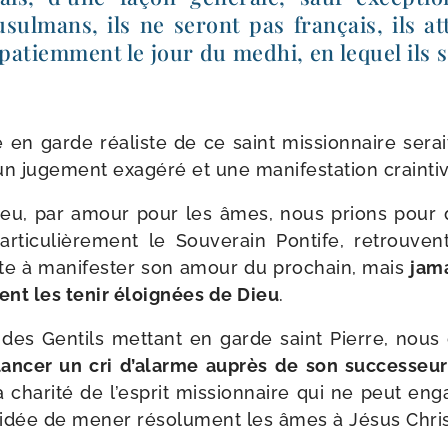
ul­mans, ils ne seront pas fran­çais, ils at
atiem­ment le jour du med­hi, en lequel ils s
en garde réa­liste de ce saint mis­sion­naire serait-
juge­ment exa­gé­ré et une mani­fes­ta­tion crain­ti
u, par amour pour les âmes, nous prions pour qu
ar­ti­cu­liè­re­ment le Souverain Pontife, retrouv
ste à mani­fes­ter son amour du pro­chain, mais
jama
ent les tenir éloi­gnées de Dieu
.
es Gentils met­tant en garde saint Pierre, nous 
lan­cer un cri d’alarme auprès de son suc­ces­seur
cha­ri­té de l’esprit mis­sion­naire qui ne peut eng
 idée de mener réso­lu­ment les âmes à Jésus Chri