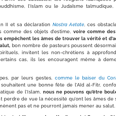
ud­dhisme, l’Islam ou le Judaïsme tal­mu­dique,
n II et sa décla­ra­tion
Nostra Aetate
, ces obs­tacl
us comme des objets d’estime,
voire comme des 
ls empêchent les âmes de trou­ver la véri­té et d’
alut,
bon nombre de pas­teurs poussent désor­mais
­ri­tuels, invitent les non-​chrétiens à appro­fon
er­tains cas, ils les encou­ragent même à deme
pes, par leurs gestes,
comme le bai­ser du Cor
 sou­haitent une bonne fête de l’Aïd al-​Fitr, con
­tique de l’Islam,
nous ne pou­vons qu’être bou­le
nt perdre de vue la néces­si­té qu’ont les âmes de 
mènent pas et ne pour­ront jamais mener au salut