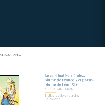
IALOGUE AVEC
Le cardinal Fernández,
plume de François et porte-​
plume de Léon XIV
ABBÉ ALAIN LORANS
Bibliographie du cardinal
Fernandez