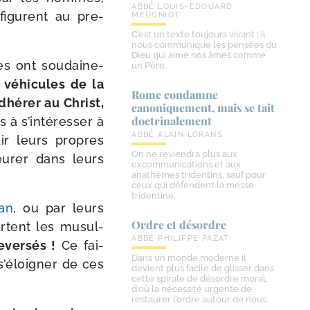
ABBÉ LOUIS-EDOUARD
 figurent au pre­
MEUGNIOT
C’est un texte toujours vivant ; il
nous communique les pensées du
Dieu qui aime nos âmes comme
es ont sou­dai­ne­
un Père.
véhi­cules de la
Rome condamne
adhérer au Christ,
canoniquement, mais se tait
doctrinalement
 à s’intéresser à
ABBÉ ALAIN LORANS
­dir leurs propres
On ne reviendra plus aux
u­rer dans leurs
excommunications et aux
anathèmes tridentins, sauf pour
ceux qui défendent la messe
tridentine.
an
, ou par leurs
Ordre et désordre
fortent les musul­
ABBÉ PHILIPPE PAZAT
­ver­sés !
Ce fai­
Dans un monde moderne il
s’éloigner de ces
devient plus facile de glisser dans
cette spirale de désordre moral,
.
d’où la nécessité urgente de
restaurer l’ordre autour de nous.