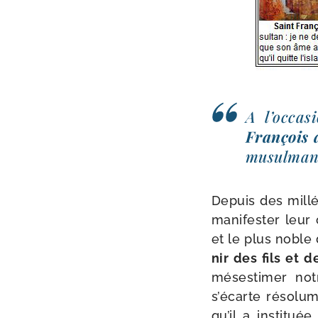
A l’oc­ca
François 
musul­mans
Depuis des mil­lé
mani­fes­ter leur
et le plus noble 
nir des fils et 
més­es­ti­mer n
s’écarte réso­lu­
qu’il a ins­ti­tu