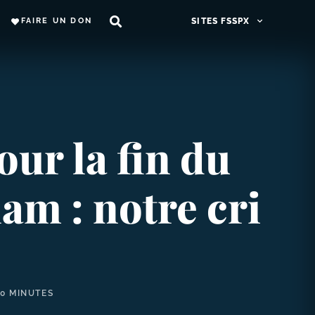
FAIRE UN DON
SITES FSSPX
ur la fin du
am : notre cri
10 MINUTES