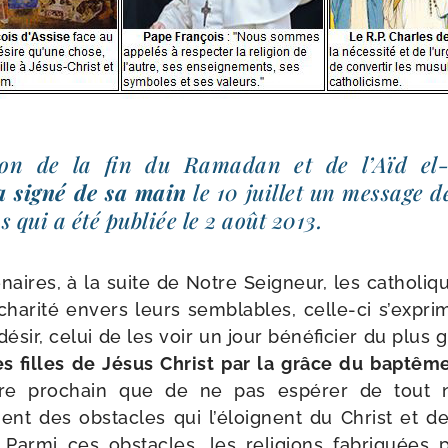
­sion de la fin du Ramadan et de l’Aïd el-
a signé de sa main
le 10 juillet un mes­sage 
 qui a été publiée le 2 août 2013.
­naires, à la suite de Notre Seigneur, les catho­liqu
 cha­ri­té envers leurs sem­blables, celle-​ci s’expri
désir, celui de les voir un jour béné­fi­cier du plus
des filles de Jésus Christ par la grâce du bap­têm
otre pro­chain que de ne pas espé­rer de tout 
ment des obs­tacles qui l’éloignent du Christ et d
ée. Parmi ces obs­tacles, les reli­gions fabri­qué