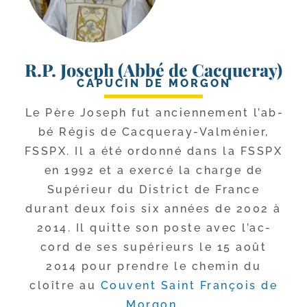
R.P. Joseph (Abbé de Cacqueray)
CAPUCIN DE MORGON
Le Père Joseph fut ancien­ne­ment l’ab­
bé Régis de Cacqueray-​Valménier,
FSSPX. Il a été ordon­né dans la FSSPX
en 1992 et a exer­cé la charge de
Supérieur du District de France
durant deux fois six années de 2002 à
2014. Il quitte son poste avec l’ac­
cord de ses supé­rieurs le 15 août
2014 pour prendre le che­min du
cloître au
Couvent Saint François de
Morgon
.