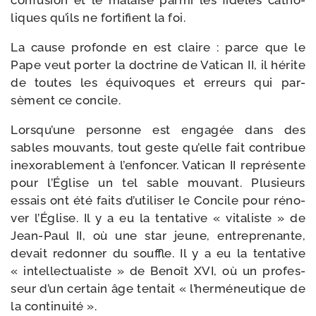
confu­sion et le malaise par­mi les fidèles catho­
liques qu’ils ne for­ti­fient la foi.
La cause pro­fonde en est claire : parce que le
Pape veut por­ter la doc­trine de Vatican II, il hérite
de toutes les équi­voques et erreurs qui par­
sèment ce concile.
Lorsqu’une per­sonne est enga­gée dans des
sables mou­vants, tout geste qu’elle fait contri­bue
inexo­ra­ble­ment à l’en­fon­cer. Vatican II repré­sente
pour l’Église un tel sable mou­vant. Plusieurs
essais ont été faits d’u­ti­li­ser le Concile pour réno­
ver l’Église. Il y a eu la ten­ta­tive « vita­liste » de
Jean-​Paul II, où une star jeune, entre­pre­nante,
devait redon­ner du souffle. Il y a eu la ten­ta­tive
« intel­lec­tua­liste » de Benoît XVI, où un pro­fes­
seur d’un cer­tain âge ten­tait « l’her­mé­neu­tique de
la continuité ».