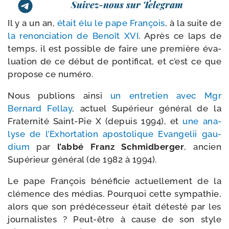
Suivez-nous sur Telegram
Il y a un an,
était élu le pape François
, à la suite de
la renon­cia­tion de Benoît XVI
. Après ce laps de
temps, il est pos­sible de faire une pre­mière éva­
lua­tion de ce début de pon­ti­fi­cat, et c’est ce que
pro­pose ce numéro.
Nous publions ain­si
un entre­tien avec Mgr
Bernard Fellay
, actuel Supérieur géné­ral de la
Fraternité Saint-​Pie X (depuis 1994), et
une ana­
lyse de l’Exhortation apos­to­lique Evangelii gau­
dium
par
l’ab­bé Franz Schmidberger
, ancien
Supérieur géné­ral (de 1982 à 1994).
Le pape François béné­fi­cie actuel­le­ment de la
clé­mence des médias. Pourquoi cette sym­pa­thie,
alors que son pré­dé­ces­seur était détes­té par les
jour­na­listes ? Peut-​être à cause de son style