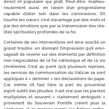
direct et popu­laire qui plaît. Peut-​être, mal­heu­
reu­se­ment aus­si, en rai­son d’un pro­gres­sisme
capable d’al­ler loin dans les conces­sions. S’il
touche les cœurs, c’est davan­tage par des mots et
par des émo­tions que par la trans­mis­sion des réa­
li­tés spi­ri­tuelles pro­fondes de la foi.
Certaines de ses inter­ven­tions ont ain­si sus­ci­té un
grand trouble, en don­nant l’im­pres­sion qu’il envi­
sa­geait de reve­nir sur des élé­ments par défi­ni­tion
non-​négociables de la foi catho­lique et de la vie
chré­tienne. C’est au point qu’à plu­sieurs reprises,
les ser­vices de com­mu­ni­ca­tion du Vatican se sont
appli­qués à « démi­ner » les décla­ra­tions du pape.
Car, même s’il faut faire la part du pro­ver­bial
esprit sub­til des jésuites, il est vrai que les paroles
mul­ti­pliées et sou­vent « clai­re­ment ambi­guës »
pro­ve­nant du Souverain Pontife créent plus la