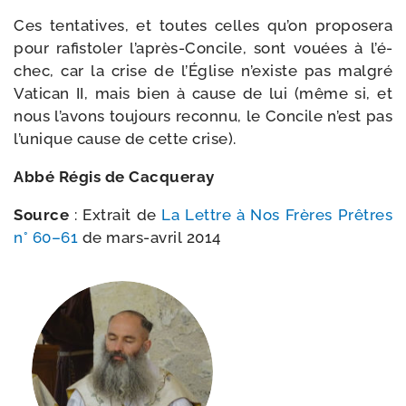
Ces ten­ta­tives, et toutes celles qu’on pro­po­se­ra
pour rafis­to­ler l’après-​Concile, sont vouées à l’é­
chec, car la crise de l’Église n’existe pas mal­gré
Vatican II, mais bien à cause de lui (même si, et
nous l’a­vons tou­jours recon­nu, le Concile n’est pas
l’u­nique cause de cette crise).
Abbé Régis de Cacqueray
Source
: Extrait de
La Lettre à Nos Frères Prêtres
n° 60–61
de mars-​avril 2014