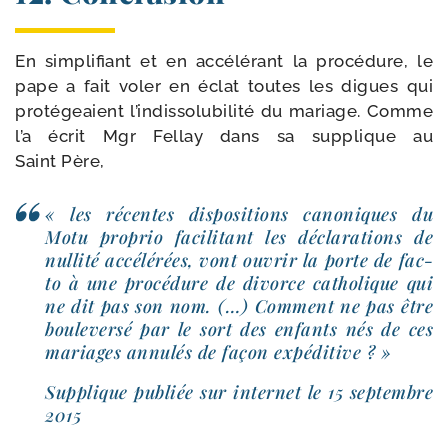
En sim­pli­fiant et en accé­lé­rant la pro­cé­dure, le
pape a fait voler en éclat toutes les digues qui
pro­té­geaient l’indissolubilité du mariage. Comme
l’a écrit Mgr Fellay dans sa sup­plique au
Saint Père,
« les récentes dis­po­si­tions cano­niques du
Motu pro­prio faci­li­tant les décla­ra­tions de
nul­li­té accé­lé­rées, vont ouvrir la porte de fac­
to à une pro­cé­dure de divorce catho­lique qui
ne dit pas son nom. (…) Comment ne pas être
bou­le­ver­sé par le sort des enfants nés de ces
mariages annu­lés de façon expéditive ? »
Supplique publiée sur inter­net le 15 sep­tembre
2015