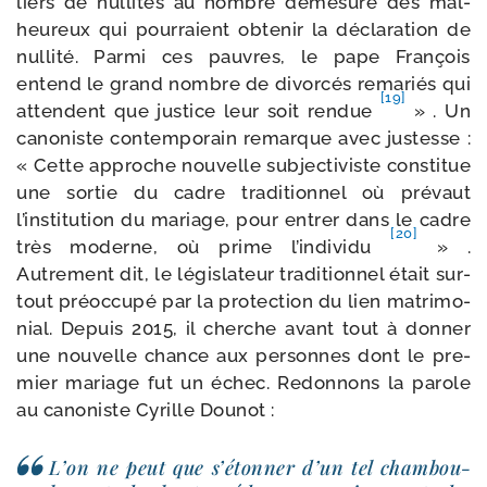
liers de nul­li­tés au nombre déme­su­ré des mal­
heu­reux qui pour­raient obte­nir la décla­ra­tion de
nul­li­té. Parmi ces pauvres, le pape François
entend le grand nombre de divor­cés rema­riés qui
[19]
attendent que jus­tice leur soit ren­due
» . Un
cano­niste contem­po­rain remarque avec jus­tesse :
« Cette approche nou­velle sub­jec­ti­viste consti­tue
une sor­tie du cadre tra­di­tion­nel où pré­vaut
l’institution du mariage, pour entrer dans le cadre
[20]
très moderne, où prime l’individu
» .
Autrement dit, le légis­la­teur tra­di­tion­nel était sur­
tout pré­oc­cu­pé par la pro­tec­tion du lien matri­mo­
nial. Depuis 2015, il cherche avant tout à don­ner
une nou­velle chance aux per­sonnes dont le pre­
mier mariage fut un échec. Redonnons la parole
au cano­niste Cyrille Dounot :
L’on ne peut que s’étonner d’un tel cham­bou­