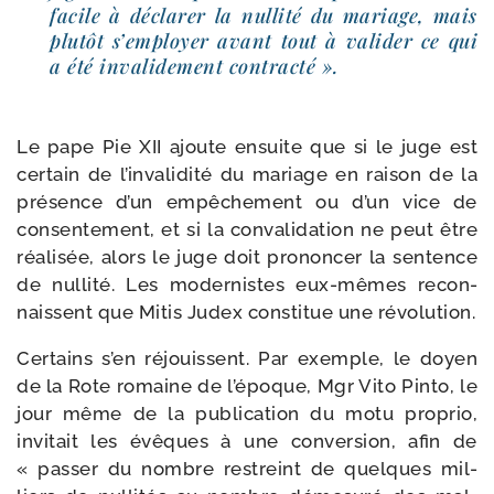
facile à décla­rer la nul­li­té du mariage, mais
plu­tôt s’employer avant tout à vali­der ce qui
a été inva­li­de­ment contracté ».
Le pape Pie XII ajoute ensuite que si le juge est
cer­tain de l’invalidité du mariage en rai­son de la
pré­sence d’un empê­che­ment ou d’un vice de
consen­te­ment, et si la conva­li­da­tion ne peut être
réa­li­sée, alors le juge doit pro­non­cer la sen­tence
de nul­li­té. Les moder­nistes eux-​mêmes recon­
naissent que Mitis Judex consti­tue une révolution.
Certains s’en réjouissent. Par exemple, le doyen
de la Rote romaine de l’époque, Mgr Vito Pinto, le
jour même de la publi­ca­tion du motu pro­prio,
invi­tait les évêques à une conver­sion, afin de
« pas­ser du nombre res­treint de quelques mil­