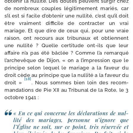
obte­nir la nul­li­té. Des doutes peuvent sur­gir chez
de nom­breux couples légi­ti­me­ment mariés, car
s’il est si facile d’ob­te­nir une nul­li­té, c’est qu’il doit
être vrai­ment dif­fi­cile de contrac­ter un vrai
mariage. Et que dire de ceux qui, pour une vraie
rai­son, ont recours aux tri­bu­naux et obtiennent
une nul­li­té ? Quelle cer­ti­tude ont-​ils que leur
affaire n’a pas été bâclée ? Comme l’a remar­qué
l’archevêque de Dijon, « on a l’impression que le
prin­cipe selon lequel le mariage a la faveur du
droit cède au prin­cipe que la nul­li­té a la faveur du
[18]
droit »
. Nous sommes bien loin des recom­
man­da­tions de Pie XII au Tribunal de la Rote, le 3
octobre 1941 :
« En ce qui concerne les décla­ra­tions de nul­
li­té des mariages, per­sonne n’ignore que
l’Église ne soit, sur ce point, très réser­vée et