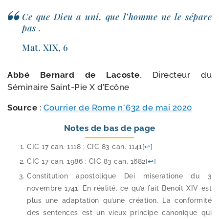
Ce que Dieu a uni, que l’homme ne le sépare
pas .
Mat. XIX, 6
Abbé Bernard de Lacoste
, Directeur du
Séminaire Saint-​Pie X d’Ecône
Source
:
Courrier de Rome n°632 de mai 2020
Notes de bas de page
CIC 17 can. 1118 ; CIC 83 can. 1141
[
↩
]
CIC 17 can. 1986 ; CIC 83 can. 1682
[
↩
]
Constitution apos­to­lique Dei mise­ra­tione du 3
novembre 1741. En réa­li­té, ce qu’a fait Benoît XIV est
plus une adap­ta­tion qu’une créa­tion. La confor­mi­té
des sen­tences est un vieux prin­cipe cano­nique qui