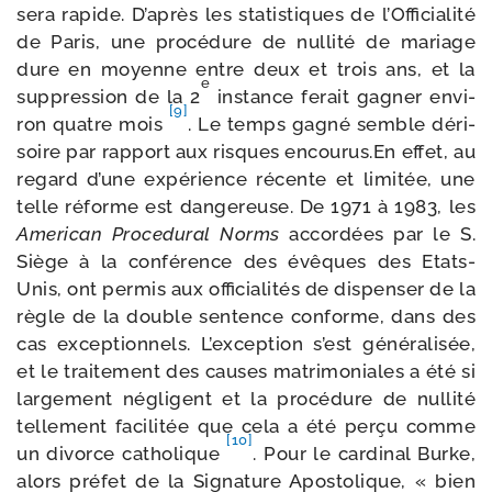
sera rapide. D’après les sta­tis­tiques de l’Officialité
de Paris, une pro­cé­dure de nul­li­té de mariage
dure en moyenne entre deux et trois ans, et la
e
sup­pres­sion de la 2
ins­tance ferait gagner envi­
[9]
ron quatre mois
. Le temps gagné semble déri­
soire par rap­port aux risques encourus.En effet, au
regard d’une expé­rience récente et limi­tée, une
telle réforme est dan­ge­reuse. De 1971 à 1983, les
American Procedural Norms
accor­dées par le S.
Siège à la confé­rence des évêques des Etats-​
Unis, ont per­mis aux offi­cia­li­tés de dis­pen­ser de la
règle de la double sen­tence conforme, dans des
cas excep­tion­nels. L’exception s’est géné­ra­li­sée,
et le trai­te­ment des causes matri­mo­niales a été si
lar­ge­ment négligent et la pro­cé­dure de nul­li­té
tel­le­ment faci­li­tée que cela a été per­çu comme
[10]
un divorce catho­lique
. Pour le car­di­nal Burke,
alors pré­fet de la Signature Apostolique, « bien