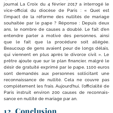
jour­nal La Croix du 4 février 2017 a inter­ro­gé le
vice-​official du dio­cèse de Paris : « Quel est
l’impact de la réforme des nul­li­tés de mariage
sou­hai­tée par le pape ? Réponse : Depuis deux
ans, le nombre de causes a dou­blé. Le fait d’en
entendre par­ler a moti­vé des per­sonnes, ain­si
que le fait que la pro­cé­dure soit allé­gée.
Beaucoup de gens avaient peur de longs délais,
qui viennent en plus après le divorce civil ». Le
prêtre ajoute que sur le plan finan­cier, mal­gré le
désir de gra­tui­té expri­mé par le pape, 1100 euros
sont deman­dés aux per­sonnes sol­li­ci­tant une
recon­nais­sance de nul­li­té. Cela ne couvre pas
com­plè­te­ment les frais. Aujourd’hui, l’officialité de
Paris ins­truit envi­ron 200 causes de recon­nais­
sance en nul­li­té de mariage par an.
12. Conclusion