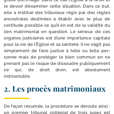
le devoir d’exa­mi­ner cette situa­tion. Dans ce but,
elle a ins­ti­tué des tri­bu­naux régis par des règles
ances­trales des­ti­nées à éta­blir avec le plus de
cer­ti­tude pos­sible ce qu’il en est de la vali­di­té du
lien matri­mo­nial en ques­tion. Le sérieux de ces
organes judi­ciaires est d’une impor­tance capi­tale
pour la vie de l’Église et sa sain­te­té. Il ne s’a­git pas
sim­ple­ment de faire jus­tice à telle ou telle per­
sonne mais de pro­té­ger le bien com­mun en ne
pre­nant pas le risque de dis­soudre publi­que­ment
ce qui, de droit divin, est abso­lu­ment
indissoluble.
2. Les procès matrimoniaux
De façon résu­mée, la pro­cé­dure se déroule ain­si :
un pre­mier tri­bu­nal col­lé­gial de trois juges est