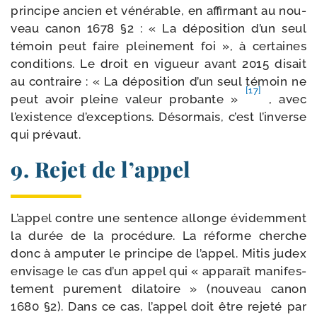
prin­cipe ancien et véné­rable, en affir­mant au nou­
veau canon 1678 §2 : « La dépo­si­tion d’un seul
témoin peut faire plei­ne­ment foi », à cer­taines
condi­tions. Le droit en vigueur avant 2015 disait
au contraire : « La dépo­si­tion d’un seul témoin ne
[17]
peut avoir pleine valeur pro­bante »
, avec
l’existence d’exceptions. Désormais, c’est l’inverse
qui prévaut.
9. Rejet de l’appel
L’appel contre une sen­tence allonge évi­dem­ment
la durée de la pro­cé­dure. La réforme cherche
donc à ampu­ter le prin­cipe de l’appel. Mitis judex
envi­sage le cas d’un appel qui « appa­raît mani­fes­
te­ment pure­ment dila­toire » (nou­veau canon
1680 §2). Dans ce cas, l’appel doit être reje­té par