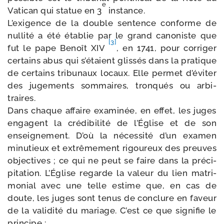
e
Vatican qui sta­tue en 3
ins­tance.
L’exigence de la double sen­tence conforme de
nul­li­té a été éta­blie par le grand cano­niste que
[3]
fut le pape Benoît XIV
, en 1741, pour cor­ri­ger
cer­tains abus qui s’étaient glis­sés dans la pra­tique
de cer­tains tri­bu­naux locaux. Elle per­met d’éviter
des juge­ments som­maires, tron­qués ou arbi­
traires.
Dans chaque affaire exa­mi­née, en effet, les juges
engagent la cré­di­bi­li­té de l’Église et de son
ensei­gne­ment. D’où la néces­si­té d’un exa­men
minu­tieux et extrê­me­ment rigou­reux des preuves
objec­tives ; ce qui ne peut se faire dans la pré­ci­
pi­ta­tion. L’Église regarde la valeur du lien matri­
mo­nial avec une telle estime que, en cas de
doute, les juges sont tenus de conclure en faveur
de la vali­di­té du mariage. C’est ce que signi­fie le
principe :