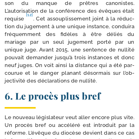
son du manque de prêtres cano­nistes.
L’autorisation de la confé­rence des évêques était
[12]
requise
. Cet assou­plis­se­ment joint à la réduc­
tion du juge­ment à une unique ins­tance, condui­ra
fré­quem­ment des fidèles à être déliés du
mariage par un seul juge­ment por­té par un
unique juge. Avant 2015, une sen­tence de nul­li­té
pou­vait deman­der jus­qu’à trois ins­tances et donc
neuf juges. On voit ain­si la dis­tance qui a été par­
cou­rue et le dan­ger pla­nant désor­mais sur l’ob­
jec­ti­vi­té des décla­ra­tions de nullité.
6. Le procès plus bref
Le nou­veau légis­la­teur veut aller encore plus vite.
Un pro­cès bref ou accé­lé­ré est intro­duit par la
réforme. L’évêque du dio­cèse devient dans ce cas