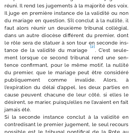
réuni. Il rend les juge­ments à la majo­ri­té des voix.
Il juge en pre­mière ins­tance de la vali­di­té ou non
du mariage en ques­tion. S’il conclut à la nul­li­té, il
faut alors réunir un deuxième tri­bu­nal col­lé­gial,
dans un autre dio­cèse dif­fé­rent du pre­mier, dont
le rôle sera de sta­tuer à son tour en seconde ins­
[2]
tance de la vali­di­té du mariage
. C’est seule­
ment lorsque ce second tri­bu­nal rend une sen­
tence confir­mant, pour le même motif, la nul­li­té
du pre­mier, que le mariage peut être consi­dé­ré
publi­que­ment comme inva­lide. Alors, à
l’expiration du délai d’appel, les deux par­ties en
cause peuvent cha­cune de leur côté, si elles le
dési­rent, se marier, puis­qu’elles ne l’a­vaient en fait
jamais été.
Si la seconde ins­tance conclut à la vali­di­té en
contre­di­sant le pre­mier juge­ment, le seul recours
pos­sible est le tri­bu­nal pon­ti­fi­cal de la Rote au