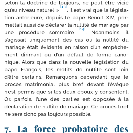
selon la doc­trine de tou­jours, ne peut être vicié
[13]
qu’au niveau natu­rel »
. Il est vrai que la légis­la­
tion anté­rieure, depuis le pape Benoît XIV, per­
met­tait aus­si de décla­rer la nul­li­té de mariage par
[14]
une pro­cé­dure som­maire
. Néanmoins, il
s’agissait uni­que­ment des cas ou la nul­li­té du
mariage était évi­dente en rai­son d’un empê­che­
ment diri­mant ou d’un défaut de forme cano­
nique. Alors que dans la nou­velle légis­la­tion du
pape François, les motifs de nul­li­té sont loin
d’être cer­tains. Remarquons cepen­dant que le
pro­cès matri­mo­nial plus bref devant l’évêque
n’est per­mis que si les deux époux y consentent.
Or, par­fois, l’une des par­ties est oppo­sée à la
décla­ra­tion de nul­li­té de mariage. Ce pro­cès bref
ne sera donc pas tou­jours possible.
7. La force probatoire des