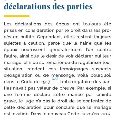
déclarations des parties
Les décla­ra­tions des époux ont tou­jours été
prises en consi­dé­ra­tion par le droit dans les pro­
cès en nul­li­té. Cependant, elles res­tent tou­jours
sujettes à cau­tion, parce que la haine que les
époux nour­rissent générale-​ment l’un contre
l’autre, ain­si que le désir de voir décla­rer nul leur
mariage, afin de se rema­rier ou de régu­la­ri­ser leur
situa­tion, rendent ces témoi­gnages sus­pects
d’exagération ou de men­songe. Voilà pour­quoi,
[15]
dans le Code de 1917
, l’interrogatoire des par­
ties n’avait pas valeur de preuve. Par exemple, si
une femme déclare s’être mariée par crainte
grave, le juge n’a pas le droit de se conten­ter de
cette décla­ra­tion pour conclure que le mariage
est inva­lide. Dans le nou­veau Code, jus­qu’en 2015,