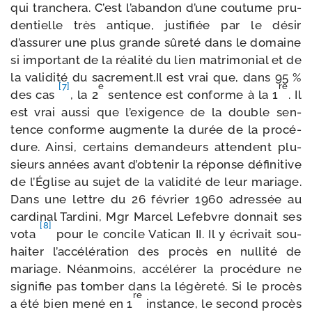
qui tran­che­ra. C’est l’a­ban­don d’une cou­tume pru­
den­tielle très antique, jus­ti­fiée par le désir
d’assurer une plus grande sûre­té dans le domaine
si impor­tant de la réa­li­té du lien matri­mo­nial et de
la vali­di­té du sacre​ment​.Il est vrai que, dans 95 %
[7]
e
re
des cas
, la 2
sen­tence est conforme à la 1
. Il
est vrai aus­si que l’exigence de la double sen­
tence conforme aug­mente la durée de la pro­cé­
dure. Ainsi, cer­tains deman­deurs attendent plu­
sieurs années avant d’obtenir la réponse défi­ni­tive
de l’Église au sujet de la vali­di­té de leur mariage.
Dans une lettre du 26 février 1960 adres­sée au
car­di­nal Tardini, Mgr Marcel Lefebvre don­nait ses
[8]
vota
pour le concile Vatican II. Il y écri­vait sou­
hai­ter l’accélération des pro­cès en nul­li­té de
mariage. Néanmoins, accé­lé­rer la pro­cé­dure ne
signi­fie pas tom­ber dans la légè­re­té. Si le pro­cès
re
a été bien mené en 1
ins­tance, le second pro­cès