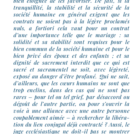
bien éloi­gnée de les favo­ri­ser. De fait, si la
tran­quilli­té, la sta­bi­li­té et la sécu­ri­té de la
socié­té humaine en géné­ral exigent que les
contrats ne soient pas à la légère pro­cla­més
nuls, a for­tio­ri cela vaut pour un contrat
d’une impor­tance telle que le mariage : sa
soli­di­té et sa sta­bi­li­té sont requises pour le
bien com­mun de la socié­té humaine et pour le
bien pri­vé des époux et des enfants ; et sa
digni­té de sacre­ment inter­dit que ce qui est
sacré et sacra­men­tel ne soit, avec légè­re­té,
expo­sé au dan­ger d’être pro­fa­né. Qui ne sait,
d’ailleurs, que les cœurs humains ne sont que
trop enclins, dans des cas qui ne sont pas
rares – pour tel ou tel grief, par désac­cord ou
dégoût de l’autre par­tie, ou pour s’ouvrir la
voie à une alliance avec une autre per­sonne
cou­pa­ble­ment aimée – à recher­cher la libé­ra­
tion du lien conju­gal déjà contrac­té ? Aussi, le
juge ecclé­sias­tique ne doit-​il pas se mon­trer