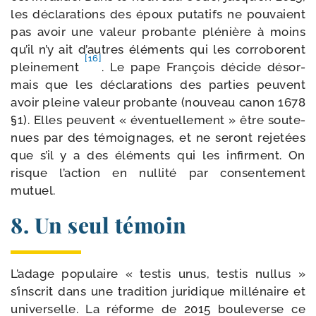
les décla­ra­tions des époux puta­tifs ne pou­vaient
pas avoir une valeur pro­bante plé­nière à moins
qu’il n’y ait d’autres élé­ments qui les cor­ro­borent
[16]
plei­ne­ment
. Le pape François décide désor­
mais que les décla­ra­tions des par­ties peuvent
avoir pleine valeur pro­bante (nou­veau canon 1678
§1). Elles peuvent « éven­tuel­le­ment » être sou­te­
nues par des témoi­gnages, et ne seront reje­tées
que s’il y a des élé­ments qui les infirment. On
risque l’action en nul­li­té par consen­te­ment
mutuel.
8. Un seul témoin
L’adage popu­laire « tes­tis unus, tes­tis nul­lus »
s’inscrit dans une tra­di­tion juri­dique mil­lé­naire et
uni­ver­selle. La réforme de 2015 bou­le­verse ce