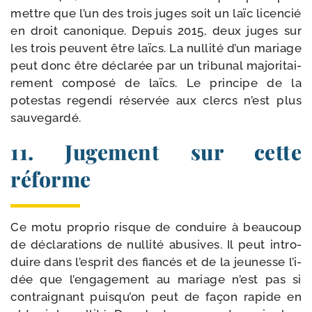
mettre que l’un des trois juges soit un laïc licen­cié
en droit cano­nique. Depuis 2015, deux juges sur
les trois peuvent être laïcs. La nul­li­té d’un mariage
peut donc être décla­rée par un tri­bu­nal majo­ri­tai­
re­ment com­po­sé de laïcs. Le prin­cipe de la
potes­tas regen­di réser­vée aux clercs n’est plus
sauvegardé.
11. Jugement sur cette
réforme
Ce motu pro­prio risque de conduire à beau­coup
de décla­ra­tions de nul­li­té abu­sives. Il peut intro­
duire dans l’es­prit des fian­cés et de la jeu­nesse l’i­
dée que l’en­ga­ge­ment au mariage n’est pas si
contrai­gnant puis­qu’on peut de façon rapide en