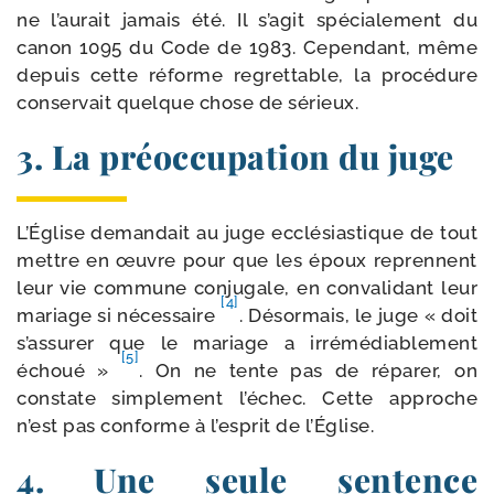
ne l’au­rait jamais été. Il s’agit spé­cia­le­ment du
canon 1095 du Code de 1983. Cependant, même
depuis cette réforme regret­table, la pro­cé­dure
conser­vait quelque chose de sérieux.
3. La préoccupation du juge
L’Église deman­dait au juge ecclé­sias­tique de tout
mettre en œuvre pour que les époux reprennent
leur vie com­mune conju­gale, en conva­li­dant leur
[4]
mariage si néces­saire
. Désormais, le juge « doit
s’as­su­rer que le mariage a irré­mé­dia­ble­ment
[5]
échoué »
. On ne tente pas de répa­rer, on
constate sim­ple­ment l’é­chec. Cette approche
n’est pas conforme à l’esprit de l’Église.
4. Une seule sentence