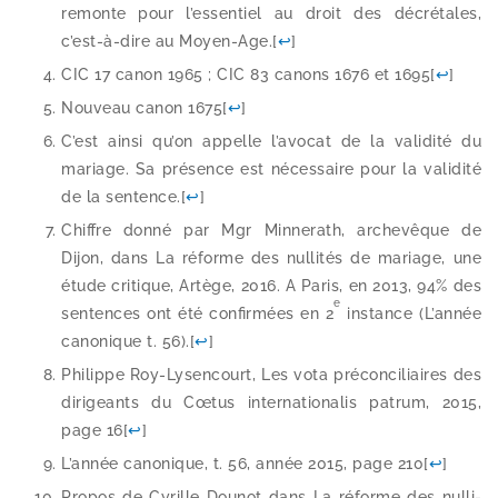
remonte pour l’essentiel au droit des décré­tales,
c’est-à-dire au Moyen-​Age.
[
↩
]
CIC 17 canon 1965 ; CIC 83 canons 1676 et 1695
[
↩
]
Nouveau canon 1675
[
↩
]
C’est ain­si qu’on appelle l’avocat de la vali­di­té du
mariage. Sa pré­sence est néces­saire pour la vali­di­té
de la sen­tence.
[
↩
]
Chiffre don­né par Mgr Minnerath, arche­vêque de
Dijon, dans La réforme des nul­li­tés de mariage, une
étude cri­tique, Artège, 2016. A Paris, en 2013, 94% des
e
sen­tences ont été confir­mées en 2
ins­tance (L’année
cano­nique t. 56).
[
↩
]
Philippe Roy-​Lysencourt, Les vota pré­con­ci­liaires des
diri­geants du Cœtus inter­na­tio­na­lis patrum, 2015,
page 16
[
↩
]
L’année cano­nique, t. 56, année 2015, page 210
[
↩
]
Propos de Cyrille Dounot dans La réforme des nul­li­