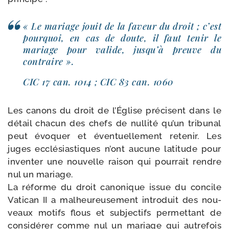
« Le mariage jouit de la faveur du droit ; c’est
pour­quoi, en cas de doute, il faut tenir le
mariage pour valide, jusqu’à preuve du
contraire ».
CIC 17 can. 1014 ; CIC 83 can. 1060
Les canons du droit de l’Église pré­cisent dans le
détail cha­cun des chefs de nul­li­té qu’un tri­bu­nal
peut évo­quer et éven­tuel­le­ment rete­nir. Les
juges ecclé­sias­tiques n’ont aucune lati­tude pour
inven­ter une nou­velle rai­son qui pour­rait rendre
nul un mariage.
La réforme du droit cano­nique issue du concile
Vatican II a mal­heu­reu­se­ment intro­duit des nou­
veaux motifs flous et sub­jec­tifs per­met­tant de
consi­dé­rer comme nul un mariage qui autre­fois