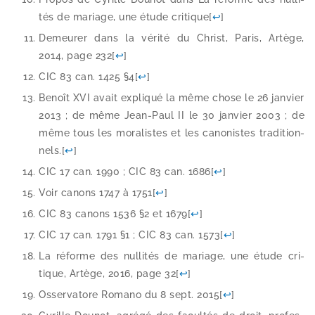
tés de mariage, une étude cri­tique
[
↩
]
Demeurer dans la véri­té du Christ, Paris, Artège,
2014, page 232
[
↩
]
CIC 83 can. 1425 §4
[
↩
]
Benoît XVI avait expli­qué la même chose le 26 jan­vier
2013 ; de même Jean-​Paul II le 30 jan­vier 2003 ; de
même tous les mora­listes et les cano­nistes tra­di­tion­
nels.
[
↩
]
CIC 17 can. 1990 ; CIC 83 can. 1686
[
↩
]
Voir canons 1747 à 1751
[
↩
]
CIC 83 canons 1536 §2 et 1679
[
↩
]
CIC 17 can. 1791 §1 ; CIC 83 can. 1573
[
↩
]
La réforme des nul­li­tés de mariage, une étude cri­
tique, Artège, 2016, page 32
[
↩
]
Osservatore Romano du 8 sept. 2015
[
↩
]