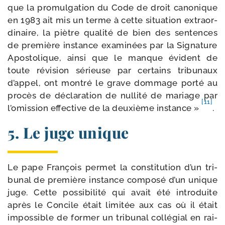
que la pro­mul­ga­tion du Code de droit cano­nique
en 1983 ait mis un terme à cette situa­tion extra­or­
di­naire, la piètre qua­li­té de bien des sen­tences
de pre­mière ins­tance exa­mi­nées par la Signature
Apostolique, ain­si que le manque évident de
toute révi­sion sérieuse par cer­tains tri­bu­naux
d’appel, ont mon­tré le grave dom­mage por­té au
pro­cès de décla­ra­tion de nul­li­té de mariage par
[11]
l’omission effec­tive de la deuxième ins­tance »
.
5. Le juge unique
Le pape François per­met la consti­tu­tion d’un tri­
bu­nal de pre­mière ins­tance com­po­sé d’un unique
juge. Cette pos­si­bi­li­té qui avait été intro­duite
après le Concile était limi­tée aux cas où il était
impos­sible de for­mer un tri­bu­nal col­lé­gial en rai­