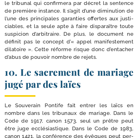
le tri­bu­nal qui confir­me­ra par décret la sen­tence
de pre­mière ins­tance. Il s’agit d’une dimi­nu­tion de
l’une des prin­ci­pales garan­ties offertes aux jus­ti­
ciables, et la seule apte à faire dis­pa­raître toute
sus­pi­cion d’arbitraire. De plus, le docu­ment ne
défi­nit pas le concept d’« appel mani­fes­te­ment
dila­toire ». Cette réforme risque donc d’entacher
d’abus de pou­voir nombre de rejets.
10. Le sacrement de mariage
jugé par des laïcs
Le Souverain Pontife fait entrer les laïcs en
nombre dans les tri­bu­naux de mariage. Dans le
Code de 1917, canon 1573, seul un prêtre peut
être juge ecclé­sias­tique. Dans le Code de 1983,
canon 1421, la confé­rence des évêques peut per­