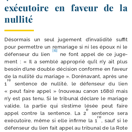
exécutoire en faveur de la
nullité
Désormais un seul juge­ment d’in­va­li­di­té suf­fit
pour per­mettre un rema­riage si ni les époux ni le
[6]
défen­seur du lien
ne font appel de ce juge­
ment : « Il a sem­blé appro­prié qu’il n’y ait plus
besoin d’une double déci­sion conforme en faveur
de la nul­li­té du mariage ». Dorénavant, après une
re
1
sen­tence de nul­li­té, le défen­seur du lien
« peut faire appel » (nou­veau canon 1680) mais
n’y est pas tenu. Si le tri­bu­nal déclare le mariage
valide, la par­tie qui s’estime lésée peut faire
e
appel contre la sen­tence. La 2
sen­tence sera
re
exé­cu­toire, même si elle infirme la 1
, sauf si le
défen­seur du lien fait appel au tri­bu­nal de la Rote