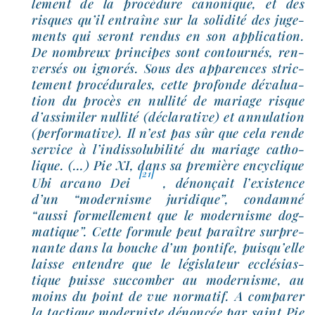
le­ment de la pro­cé­dure cano­nique, et des
risques qu’il entraîne sur la soli­di­té des juge­
ments qui seront ren­dus en son appli­ca­tion.
De nom­breux prin­cipes sont contour­nés, ren­
ver­sés ou igno­rés. Sous des appa­rences stric­
te­ment pro­cé­du­rales, cette pro­fonde déva­lua­
tion du pro­cès en nul­li­té de mariage risque
d’assimiler nul­li­té (décla­ra­tive) et annu­la­tion
(per­for­ma­tive). Il n’est pas sûr que cela rende
ser­vice à l’indissolubilité du mariage catho­
lique. (…) Pie XI, dans sa pre­mière ency­clique
[21]
Ubi arca­no Dei
, dénon­çait l’existence
d’un “moder­nisme juri­dique”, condam­né
“aus­si for­mel­le­ment que le moder­nisme dog­
ma­tique”. Cette for­mule peut paraître sur­pre­
nante dans la bouche d’un pon­tife, puisqu’elle
laisse entendre que le légis­la­teur ecclé­sias­
tique puisse suc­com­ber au moder­nisme, au
moins du point de vue nor­ma­tif. A com­pa­rer
la tac­tique moder­niste dénon­cée par saint Pie