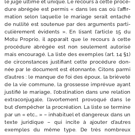
le juge ultime et unique. Le recours à cette pro­cé­
dure abré­gée est per­mis « dans les cas où l’af­fir­
ma­tion selon laquelle le mariage serait enta­ché
de nul­li­té est sou­te­nue par des argu­ments par­ti­
cu­liè­re­ment évi­dents ». En lisant l’ar­ticle 15 du
Motu Proprio, il appa­raît que le recours à cette
pro­cé­dure abré­gée est non seule­ment auto­ri­sé
mais encou­ra­gé. La liste des exemples (art. 14 §1)
de cir­cons­tances jus­ti­fiant cette pro­cé­dure don­
née par le docu­ment est éton­nante. Citons par­mi
d’autres : le manque de foi des époux, la briè­ve­té
de la vie com­mune, la gros­sesse impré­vue ayant
jus­ti­fié le mariage, l’obs­ti­na­tion dans une rela­tion
extracon­ju­gale, l’a­vor­te­ment pro­vo­qué dans le
but d’empêcher la pro­créa­tion. La liste se ter­mine
par un « etc… » – inha­bi­tuel et dan­ge­reux dans un
texte juri­dique – qui incite à ajou­ter d’autres
exemples du même type. De très nom­breux