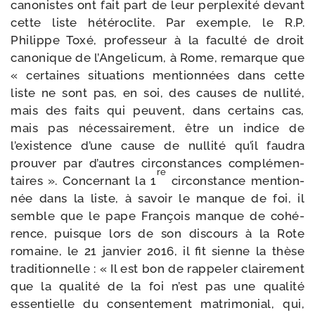
cano­nistes ont fait part de leur per­plexi­té devant
cette liste hété­ro­clite. Par exemple, le R.P.
Philippe Toxé, pro­fes­seur à la facul­té de droit
cano­nique de l’Angelicum, à Rome, remarque que
« cer­taines situa­tions men­tion­nées dans cette
liste ne sont pas, en soi, des causes de nul­li­té,
mais des faits qui peuvent, dans cer­tains cas,
mais pas néces­sai­re­ment, être un indice de
l’existence d’une cause de nul­li­té qu’il fau­dra
prou­ver par d’autres cir­cons­tances com­plé­men­
re
taires ». Concernant la 1
cir­cons­tance men­tion­
née dans la liste, à savoir le manque de foi, il
semble que le pape François manque de cohé­
rence, puisque lors de son dis­cours à la Rote
romaine, le 21 jan­vier 2016, il fit sienne la thèse
tra­di­tion­nelle : « Il est bon de rap­pe­ler clai­re­ment
que la qua­li­té de la foi n’est pas une qua­li­té
essen­tielle du consen­te­ment matri­mo­nial, qui,