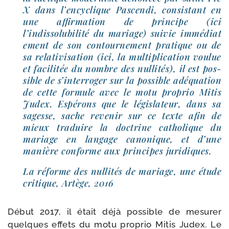
X dans l’encyclique Pascendi, consis­tant en
une affir­ma­tion de prin­cipe (ici
l’indissolubilité du mariage) sui­vie immé­dia­t
e­ment de son contour­ne­ment pra­tique ou de
sa rela­ti­vi­sa­tion (ici, la mul­ti­pli­ca­tion vou­lue
et faci­li­tée du nombre des nul­li­tés), il est pos­
sible de s’interroger sur la pos­sible adé­qua­tion
de cette for­mule avec le motu pro­prio Mitis
Judex. Espérons que le légis­la­teur, dans sa
sagesse, sache reve­nir sur ce texte afin de
mieux tra­duire la doc­trine catho­lique du
mariage en lan­gage cano­nique, et d’une
manière conforme aux prin­cipes juridiques.
La réforme des nul­li­tés de mariage, une étude
cri­tique, Artège, 2016
Début 2017, il était déjà pos­sible de mesu­rer
quelques effets du motu pro­prio Mitis Judex. Le