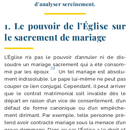
d’analyser sereinement.
1. Le pouvoir de l’Église sur
le sacrement de mariage
L’Église n’a pas le pou­voir d’annuler ni de dis­
soudre un mariage sacre­ment qui a été consom­
[1]
mé par les époux
. Un tel mariage est abso­lu­
ment indis­so­luble. Le pape lui-​même ne peut pas
cou­per ce lien conju­gal. Cependant, il peut arri­ver
que le contrat matri­mo­nial soit inva­lide dès le
départ en rai­son d’un vice de consen­te­ment, d’un
défaut de forme cano­nique ou d’un empê­che­
ment diri­mant. Par exemple, telle per­sonne pré­
tend avoir contrac­té mariage sous la menace d’un
grave dom­mage. Dans ce cas l’Église a le droit et