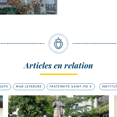
Articles en relation
FSSPX
,
MGR LEFEBVRE
,
FRATERNITÉ SAINT-PIE X
INSTITU