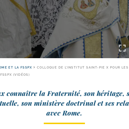
OME ET LA FSSPX
COLLOQUE DE L’INSTITUT SAINT-PIE X POUR LES
FSSPX (VIDÉOS)
 connaître la Fraternité, son héri­tage, 
i­tuelle, son minis­tère doc­tri­nal et ses rela
avec Rome.