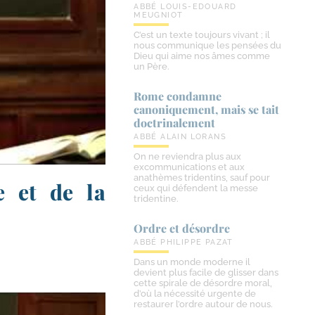
ABBÉ LOUIS-EDOUARD
MEUGNIOT
C’est un texte toujours vivant ; il
nous communique les pensées du
Dieu qui aime nos âmes comme
un Père.
Rome condamne
canoniquement, mais se tait
doctrinalement
ABBÉ ALAIN LORANS
On ne reviendra plus aux
excommunications et aux
anathèmes tridentins, sauf pour
e et de la
ceux qui défendent la messe
tridentine.
Ordre et désordre
ABBÉ PHILIPPE PAZAT
Dans un monde moderne il
devient plus facile de glisser dans
cette spirale de désordre moral,
d’où la nécessité urgente de
restaurer l’ordre autour de nous.