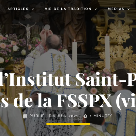
ARTICLES
VIE DE LA TRADITION
MÉDIAS
’Institut Saint-​
s de la FSSPX (v
PUBLIÉ LE
6 JUIN 2021
1 MINUTES