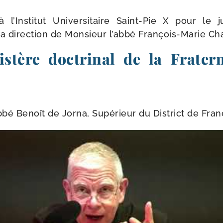
l’Institut Universitaire Saint-​Pie X pour le j
la direc­tion de Monsieur l’ab­bé François-​Marie Ch
stère doctrinal de la Fratern
b­bé Benoît de Jorna, Supérieur du District de Fra