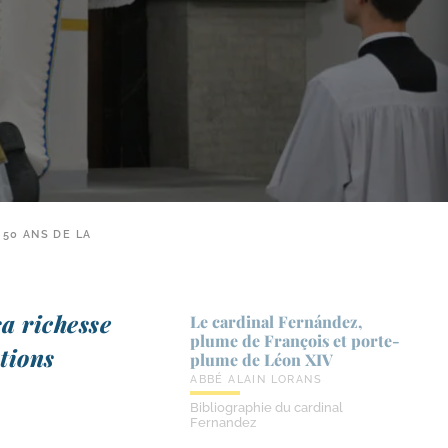
 50 ANS DE LA
sa richesse
Le cardinal Fernández,
plume de François et porte-​
­tions
plume de Léon XIV
ABBÉ ALAIN LORANS
Bibliographie du cardinal
Fernandez