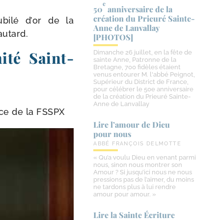
e
50
anniversaire de la
création du Prieuré Sainte-​
ubi­lé d’or de la
Anne de Lanvallay
autard.
[PHOTOS]
ité Saint-​
Dimanche 26 juillet, en la fête de
sainte Anne, Patronne de la
Bretagne, 700 fidèles étaient
venus entourer M. l'abbé Peignot,
Supérieur du District de France,
pour célébrer le 50e anniversaire
de la création du Prieuré Sainte-
Anne de Lanvallay
nce de la FSSPX
Lire l’amour de Dieu
pour nous
ABBÉ FRANÇOIS DELMOTTE
« Qu’a voulu Dieu en venant parmi
nous, sinon nous montrer son
Amour ? Si jusqu’ici nous ne nous
pressions pas de l’aimer, du moins
ne tardons plus à lui rendre
amour pour amour. »
Lire la Sainte Écriture