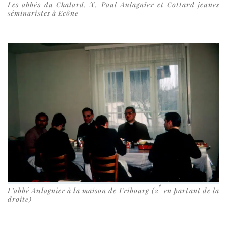
Les abbés du Chalard, X, Paul Aulagnier et Cottard jeunes
sémi­na­ristes à Ecône
e
L’abbé Aulagnier à la mai­son de Fribourg (2
en par­tant de la
droite)