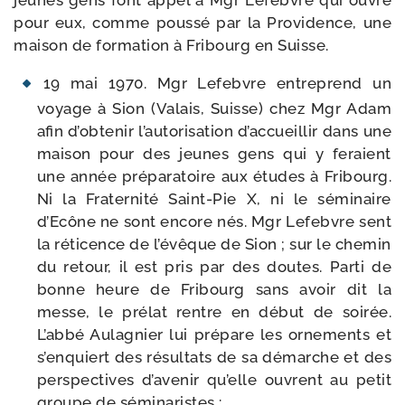
jeunes gens font appel à Mgr Lefebvre qui ouvre
pour eux, comme pous­sé par la Providence, une
mai­son de for­ma­tion à Fribourg en Suisse.
19 mai 1970. Mgr Lefebvre entre­prend un
voyage à Sion (Valais, Suisse) chez Mgr Adam
afin d’ob­te­nir l’au­to­ri­sa­tion d’accueillir dans une
mai­son pour des jeunes gens qui y feraient
une année pré­pa­ra­toire aux études à Fribourg.
Ni la Fraternité Saint-​Pie X, ni le sémi­naire
d’Ecône ne sont encore nés. Mgr Lefebvre sent
la réti­cence de l’é­vêque de Sion ; sur le che­min
du retour, il est pris par des doutes. Parti de
bonne heure de Fribourg sans avoir dit la
messe, le pré­lat rentre en début de soi­rée.
L’abbé Aulagnier lui pré­pare les orne­ments et
s’en­quiert des résul­tats de sa démarche et des
pers­pec­tives d’a­ve­nir qu’elle ouvrent au petit
groupe de séminaristes :