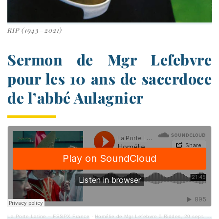
RIP (1943–2021)
Sermon de Mgr Lefebvre
pour les 10 ans de sacerdoce
de l’abbé Aulagnier
La Porte Latine – FSSPX France
·
Homélie de Mgr Lefebvre à Riddes, 20 sept. 1981, 10 ans de sacer­doce de M. l’ab­bé Paul Aulagnier