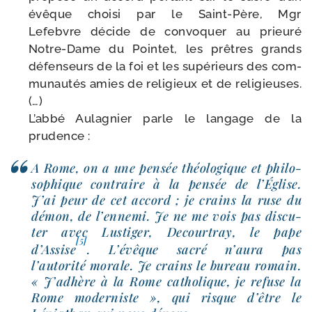
évêque choi­si par le Saint-​Père, Mgr
Lefebvre décide de convo­quer au prieu­ré
Notre-​Dame du Pointet, les prêtres grands
défen­seurs de la foi et les supé­rieurs des com­
mu­nau­tés amies de reli­gieux et de reli­gieuses.
(…)
L’abbé Aulagnier parle le lan­gage de la
prudence :
A Rome, on a une pen­sée théo­lo­gique et phi­lo­
so­phique contraire à la pen­sée de l’Église.
J’ai peur de cet accord ; je crains la ruse du
démon, de l’ennemi. Je ne me vois pas dis­cu­
ter avec Lustiger, Decourtray, le pape
[5]
d’Assise
. L’évêque sacré n’aura pas
l’autorité morale. Je crains le bureau romain.
« J’adhère à la Rome catho­lique, je refuse la
Rome moder­niste », qui risque d’être le