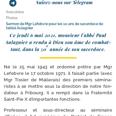
Suivez-nous sur Telegram
Anecdotes
Photos
Sermon de Mgr Lefebvre pour les 10 ans de sacerdoce de
l’abbé Aulagnier
Ce jeu­di 6 mai 2021, mon­sieur l’abbé Paul
Aulagnier a ren­du à Dieu son âme de com­bat­
e
tant, dans la 50
année de son sacerdoce.
Né le 25 mai 1943 et ordon­né prêtre par Mgr
Lefebvre le 17 octobre 1971, il fai­sait par­tie (avec
Mgr Tissier de Mallerais) des pre­miers sémi­na­
ristes à se mettre sous la direc­tion de notre fon­
da­teur à Fribourg. Il a rem­pli dans la Fraternité
Saint-​Pie X d’importantes fonctions.
Professeur et sous-​directeur au sémi­naire