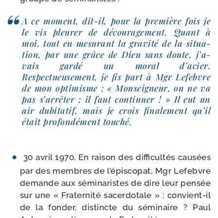
A ce moment, dit-​il, pour la pre­mière fois je
le vis pleu­rer de décou­ra­ge­ment. Quant à
moi, tout en mesu­rant la gra­vi­té de la situa­
tion, par une grâce de Dieu sans doute, j’a­
vais gar­dé un moral d’a­cier.
Respectueusement, je fis part à Mgr Lefebvre
de mon opti­misme : « Monseigneur, on ne va
pas s’ar­rê­ter ; il faut conti­nuer ! » Il eut un
air dubi­ta­tif, mais je crois fina­le­ment qu’il
était pro­fon­dé­ment touché.
30 avril 1970. En rai­son des dif­fi­cul­tés cau­sées
par des membres de l’é­pis­co­pat, Mgr Lefebvre
demande aux sémi­na­ristes de dire leur pen­sée
sur une « Fraternité sacer­do­tale » : convient-​il
de la fon­der, dis­tincte du sémi­naire ? Paul