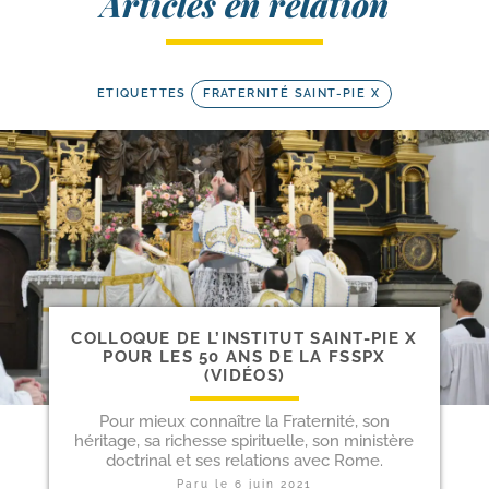
Articles en relation
ETIQUETTES
FRATERNITÉ SAINT-PIE X
COLLOQUE DE L’INSTITUT SAINT-​PIE X
POUR LES 50 ANS DE LA FSSPX
(VIDÉOS)
Pour mieux connaître la Fraternité, son
héritage, sa richesse spirituelle, son ministère
doctrinal et ses relations avec Rome.
Paru le
6 juin 2021