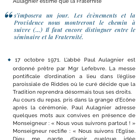
Aulagnier estime que la Fraternité
s’im­po­se­ra un jour. Les évè­ne­ments et la
Providence nous mon­tre­ront le che­min à
suivre (…) Il faut encore dis­tin­guer entre le
sémi­naire et la Fraternité.
17 octobre 1971. L’abbé Paul Aulagnier est
ordon­né prêtre par Mgr Lefebvre. La messe
pon­ti­fi­cale d’or­di­na­tion a lieu dans l’é­glise
parois­siale de Riddes où le curé décide que la
Tradition repren­dra désor­mais tous ses droits.
Au cours du repas, pris dans la grange d’Ecône
après la céré­mo­nie, Paul Aulagnier adresse
quelques mots aux convives en pré­sence de
Monseigneur : « Nous vous sui­vrons par­tout ! »
Monseigneur rec­ti­fie : « Nous sui­vons l’Eglise.
Dieu me garde d’a­voir quelque idée