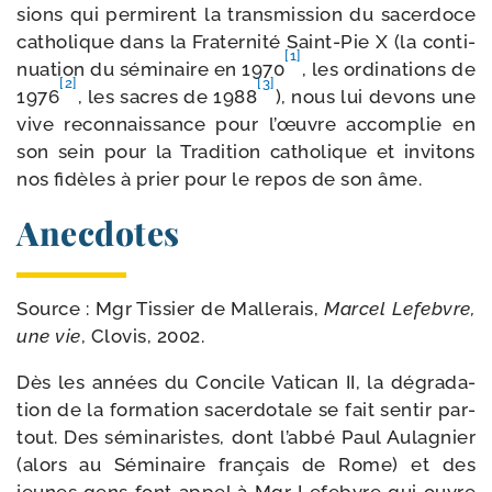
sions qui per­mirent la trans­mis­sion du sacer­doce
catho­lique dans la Fraternité Saint-​Pie X (la conti­
[1]
nua­tion du sémi­naire en 1970
, les ordi­na­tions de
[2]
[3]
1976
, les sacres de 1988
), nous lui devons une
vive recon­nais­sance pour l’œuvre accom­plie en
son sein pour la Tradition catho­lique et invi­tons
nos fidèles à prier pour le repos de son âme.
Anecdotes
Source : Mgr Tissier de Mallerais,
Marcel Lefebvre,
une vie
, Clovis, 2002.
Dès les années du Concile Vatican II, la dégra­da­
tion de la for­ma­tion sacer­do­tale se fait sen­tir par­
tout. Des sémi­na­ristes, dont l’ab­bé Paul Aulagnier
(alors au Séminaire fran­çais de Rome) et des