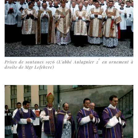
e
Prises de sou­tanes 1976 (L’abbé Aulagnier 2
en orne­ment à
droite de Mgr Lefebvre)