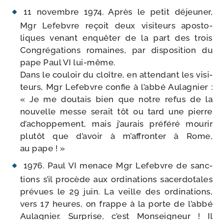
11 novembre 1974. Après le petit déjeu­ner,
Mgr Lefebvre reçoit deux visi­teurs apos­to­
liques venant enquê­ter de la part des trois
Congrégations romaines, par dis­po­si­tion du
pape Paul VI lui-​même.
Dans le cou­loir du cloître, en atten­dant les visi­
teurs, Mgr Lefebvre confie à l’ab­bé Aulagnier :
« Je me dou­tais bien que notre refus de la
nou­velle messe serait tôt ou tard une pierre
d’a­chop­pe­ment, mais j’au­rais pré­fé­ré mou­rir
plu­tôt que d’a­voir à m’af­fron­ter à Rome,
au pape ! »
1976. Paul VI menace Mgr Lefebvre de sanc­
tions s’il pro­cède aux ordi­na­tions sacer­do­tales
pré­vues le 29 juin. La veille des ordi­na­tions,
vers 17 heures, on frappe à la porte de l’abbé
Aulagnier. Surprise, c’est Monseigneur ! Il