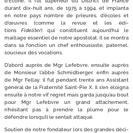
d’Ecône, il fut supé­rieur du District de France
durant dix-​huit ans, de 1975 à 1994, et implan­ta
en notre pays nombre de prieu­rés, d’écoles et
d’œuvres (comme la revue et les édi­
tions
Fideliter
) qui consti­tuent aujourd’hui le
maillage essen­tiel de notre apos­to­lat. Il se mon­tra
dans sa fonc­tion un chef enthou­siaste, pater­nel,
sou­cieux des vocations.
D’abord auprès de Mgr Lefebvre, ensuite auprès
de Monsieur l’abbé Schmidberger, enfin auprès
de Mgr Fellay, il fut pen­dant trente ans Assistant
géné­ral de la Fraternité Saint-​Pie X. Il s’en éloi­gna
ensuite à notre vif regret mais gar­da jusqu’au bout
pour Mgr Lefebvre un grand atta­che­ment,
n’hésitant pas à prendre la plume pour le
défendre lorsqu’il le sen­tait attaqué.
Soutien de notre fon­da­teur lors des grandes déci­