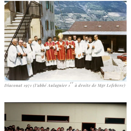
er
Diaconat 1971 (l’ab­bé Aulagnier 1
à droite de Mgr Lefebvre)