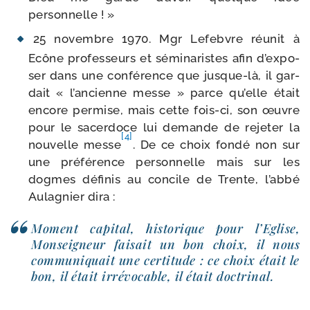
personnelle ! »
25 novembre 1970. Mgr Lefebvre réunit à
Ecône pro­fes­seurs et sémi­na­ristes afin d’ex­po­
ser dans une confé­rence que jusque-​là, il gar­
dait « l’an­cienne messe » parce qu’elle était
encore per­mise, mais cette fois-​ci, son œuvre
pour le sacer­doce lui demande de reje­ter la
[4]
nou­velle messe
. De ce choix fon­dé non sur
une pré­fé­rence per­son­nelle mais sur les
dogmes défi­nis au concile de Trente, l’ab­bé
Aulagnier dira :
Moment capi­tal, his­to­rique pour l’Eglise,
Monseigneur fai­sait un bon choix, il nous
com­mu­ni­quait une cer­ti­tude : ce choix était le
bon, il était irré­vo­cable, il était doctrinal.