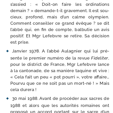
s’assied : « Doit-​on faire les ordi­na­tions
demain ? » demande-​t-​il gra­ve­ment. Il est sou­
cieux, pro­fond, mais d’un calme olym­pien.
Comment conseiller ce grand évêque ? se dit
l’abbé qui, en fin de compte, bal­bu­tie un avis
posi­tif. Et Mgr Lefebvre se retire. Sa déci­sion
est prise.
Janvier 1978. A l’ab­bé Aulagnier qui lui pré­
sente le pre­mier numé­ro de la revue
Fideliter
,
pour le dis­trict de France, Mgr Lefebvre lance
à la can­to­nade, de sa manière taquine et vive :
« Cela fait un peu « pot pour­ri », votre affaire…
Pourvu que ce ne soit pas un mort-​né ! » Mais
cela durera !
30 mai 1988. Avant de pro­cé­der aux sacres de
1988 et alors que les auto­ri­tés romaines ont
pro­po­sé un accord por­tant sur le sacre d’un