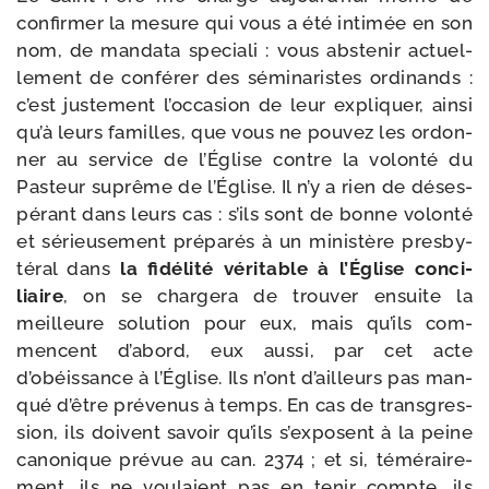
confir­mer la mesure qui vous a été inti­mée en son
nom, de man­da­ta spe­cia­li : vous abs­te­nir actuel­
le­ment de confé­rer des sémi­na­ristes ordi­nands :
c’est jus­te­ment l’occasion de leur expli­quer, ain­si
qu’à leurs familles, que vous ne pou­vez les ordon­
ner au ser­vice de l’Église contre la volon­té du
Pasteur suprême de l’Église. Il n’y a rien de déses­
pé­rant dans leurs cas : s’ils sont de bonne volon­té
et sérieu­se­ment pré­pa­rés à un minis­tère pres­by­
té­ral dans
la fidé­li­té véri­table à l’Église conci­
liaire
, on se char­ge­ra de trou­ver ensuite la
meilleure solu­tion pour eux, mais qu’ils com­
mencent d’abord, eux aus­si, par cet acte
d’obéissance à l’Église. Ils n’ont d’ailleurs pas man­
qué d’être pré­ve­nus à temps. En cas de trans­gres­
sion, ils doivent savoir qu’ils s’exposent à la peine
cano­nique pré­vue au can. 2374 ; et si, témé­rai­re­
ment, ils ne vou­laient pas en tenir compte, ils