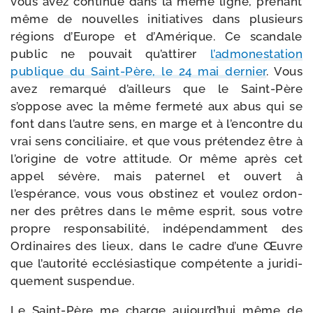
vous avez conti­nué dans la même ligne, pre­nant
même de nou­velles ini­tia­tives dans plu­sieurs
régions d’Europe et d’Amérique. Ce scan­dale
public ne pou­vait qu’attirer
l’admonestation
publique du Saint-​Père, le 24 mai der­nier
. Vous
avez remar­qué d’ailleurs que le Saint-​Père
s’oppose avec la même fer­me­té aux abus qui se
font dans l’autre sens, en marge et à l’encontre du
vrai sens conci­liaire, et que vous pré­ten­dez être à
l’origine de votre atti­tude. Or même après cet
appel sévère, mais pater­nel et ouvert à
l’espérance, vous vous obs­ti­nez et vou­lez ordon­
ner des prêtres dans le même esprit, sous votre
propre res­pon­sa­bi­li­té, indé­pen­dam­ment des
Ordinaires des lieux, dans le cadre d’une Œuvre
que l’autorité ecclé­sias­tique com­pé­tente a juri­di­
que­ment suspendue.
Le Saint-​Père me charge aujourd’hui même de