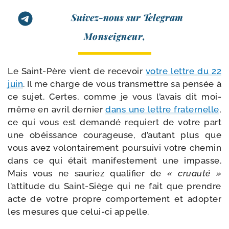
Suivez-nous sur Telegram
Monseigneur,
Le Saint-​Père vient de rece­voir
votre lettre du 22
juin
. Il me charge de vous trans­mettre sa pen­sée à
ce sujet. Certes, comme je vous l’avais dit moi-​
même en avril der­nier
dans une lettre fra­ter­nelle
,
ce qui vous est deman­dé requiert de votre part
une obéis­sance cou­ra­geuse, d’autant plus que
vous avez volon­tai­re­ment pour­sui­vi votre che­min
dans ce qui était mani­fes­te­ment une impasse.
Mais vous ne sau­riez qua­li­fier de
« cruau­té »
l’attitude du Saint-​Siège qui ne fait que prendre
acte de votre propre com­por­te­ment et adop­ter
les mesures que celui-​ci appelle.