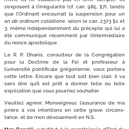
s’exposent à l’irrégularité (cf. can. 985, §7), tan­dis
que l’Ordinant encour­rait la sus­pen­sion pour un
an
ab ordi­num col­la­tione
, selon le can. 2373 §1 et
3, même indé­pen­dam­ment du pré­cepte qui lui a
été com­mu­ni­qué récem­ment par l’intermédiaire
du nonce apostolique.
Le R. P. Dhanis, consul­teur de la Congrégation
pour la Doctrine de la Foi et pro­fes­seur à
l’université pon­ti­fi­cale gré­go­rienne, vous por­te­ra
cette lettre. Encore que tout soit bien clair, il va
sans dire qu’il est prêt à don­ner telle ou telle
expli­ca­tion que vous pour­riez souhaiter.
Veuillez agréer, Monseigneur, l’assurance de ma
prière à vos inten­tions en cette grave cir­cons­
tance, et de mon dévoue­ment en N.S.