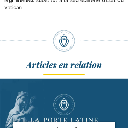
Mgr Benelli
, sub­sti­tut à la secré­tai­re­rie d’Etat du
Vatican
Articles en relation