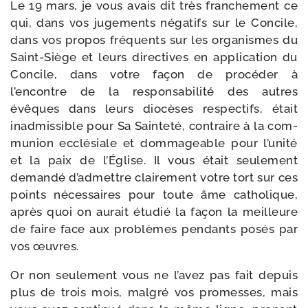
Le 19 mars, je vous avais dit très fran­che­ment ce
qui, dans vos juge­ments néga­tifs sur le Concile,
dans vos pro­pos fré­quents sur les orga­nismes du
Saint-​Siège et leurs direc­tives en appli­ca­tion du
Concile, dans votre façon de pro­cé­der à
l’encontre de la res­pon­sa­bi­li­té des autres
évêques dans leurs dio­cèses res­pec­tifs, était
inad­mis­sible pour Sa Sainteté, contraire à la com­
mu­nion ecclé­siale et dom­ma­geable pour l’unité
et la paix de l’Église. Il vous était seule­ment
deman­dé d’admettre clai­re­ment votre tort sur ces
points néces­saires pour toute âme catho­lique,
après quoi on aurait étu­dié la façon la meilleure
de faire face aux pro­blèmes pen­dants posés par
vos œuvres.
Or non seule­ment vous ne l’avez pas fait depuis
plus de trois mois, mal­gré vos pro­messes, mais