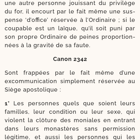
une autre per­sonne jouis­sant du pri­vi­lège
du for, il encourt par le fait même une sus­
pense ‘d’office’ réser­vée à l’Ordinaire ; si le
cou­pable est un laïque, qu’il soit puni par
son propre Ordinaire de peines pro­por­tion­
nées à la gra­vi­té de sa faute.
Canon 2342
Sont frap­pées par le fait même d’une
excom­mu­ni­ca­tion sim­ple­ment réser­vée au
Siège apostolique :
1°
Les per­sonnes quels que soient leurs
familles, leur condi­tion ou leur sexe, qui
violent la clô­ture des moniales en entrant
dans leurs monas­tères sans per­mis­sion
légi­time, et aus­si les per­sonnes qui les