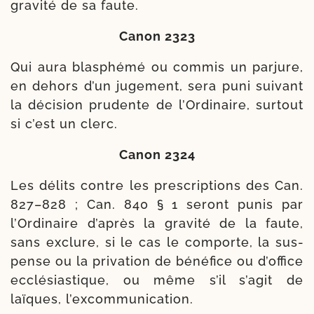
gra­vi­té de sa faute.
Canon 2323
Qui aura blas­phé­mé ou com­mis un par­jure,
en dehors d’un juge­ment, sera puni sui­vant
la déci­sion pru­dente de l’Ordinaire, sur­tout
si c’est un clerc.
Canon 2324
Les délits contre les pres­crip­tions des Can.
827–828 ; Can. 840 § 1 seront punis par
l’Ordinaire d’après la gra­vi­té de la faute,
sans exclure, si le cas le com­porte, la sus­
pense ou la pri­va­tion de béné­fice ou d’office
ecclé­sias­tique, ou même s’il s’agit de
laïques, l’excommunication.