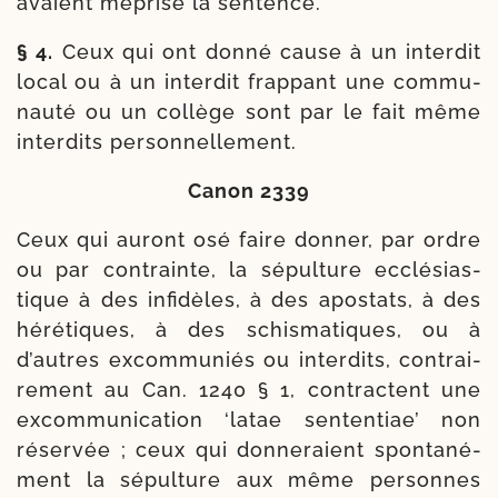
avaient mépri­sé la sentence.
§ 4.
Ceux qui ont don­né cause à un inter­dit
local ou à un inter­dit frap­pant une com­mu­
nau­té ou un col­lège sont par le fait même
inter­dits personnellement.
Canon 2339
Ceux qui auront osé faire don­ner, par ordre
ou par contrainte, la sépul­ture ecclé­sias­
tique à des infi­dèles, à des apos­tats, à des
héré­tiques, à des schis­ma­tiques, ou à
d’autres excom­mu­niés ou inter­dits, contrai­
re­ment au Can. 1240 § 1, contractent une
excom­mu­ni­ca­tion ‘latae sen­ten­tiae’ non
réser­vée ; ceux qui don­ne­raient spon­ta­né­
ment la sépul­ture aux même per­sonnes