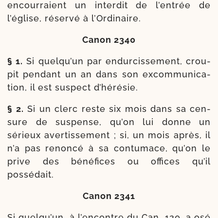
encour­raient un inter­dit de l’entrée de
l’église, réser­vé à l’Ordinaire.
Canon 2340
§ 1.
Si quelqu’un par endur­cis­se­ment, crou­
pit pen­dant un an dans son excom­mu­ni­ca­
tion, il est sus­pect d’hérésie.
§ 2.
Si un clerc reste six mois dans sa cen­
sure de sus­pense, qu’on lui donne un
sérieux aver­tis­se­ment ; si, un mois après, il
n’a pas renon­cé à sa contu­mace, qu’on le
prive des béné­fices ou offices qu’il
possédait.
Canon 2341
Si quelqu’un, à l’encontre du Can. 120, a osé