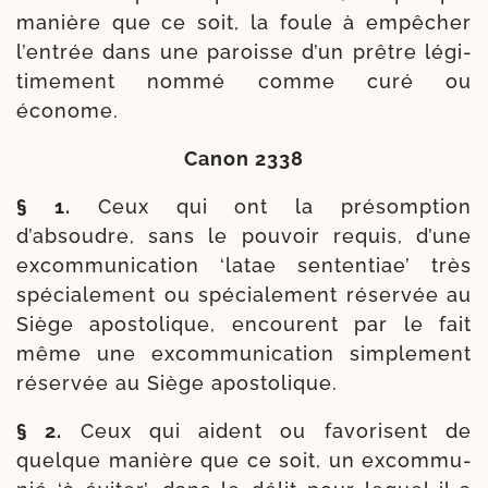
manière que ce soit, la foule à empê­cher
l’entrée dans une paroisse d’un prêtre légi­
ti­me­ment nom­mé comme curé ou
économe.
Canon 2338
§ 1.
Ceux qui ont la pré­somp­tion
d’absoudre, sans le pou­voir requis, d’une
excom­mu­ni­ca­tion ‘latae sen­ten­tiae’ très
spé­cia­le­ment ou spé­cia­le­ment réser­vée au
Siège apos­to­lique, encourent par le fait
même une excom­mu­ni­ca­tion sim­ple­ment
réser­vée au Siège apostolique.
§ 2.
Ceux qui aident ou favo­risent de
quelque manière que ce soit, un excom­mu­