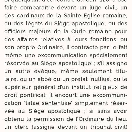
faire com­pa­raître devant un juge civil, un
des car­di­naux de la Sainte Église romaine,
ou des légats du Siège apos­to­lique, ou des
offi­ciers majeurs de la Curie romaine pour
des affaires rela­tives à leurs fonc­tions, ou
son propre Ordinaire, il contracte par le fait
même une excom­mu­ni­ca­tion spé­cia­le­ment
réser­vée au Siège apos­to­lique ; s’il assigne
un autre évêque, même seule­ment titu­
laire, ou un abbé ou un pré­lat ‘nul­lius’, ou le
supé­rieur géné­ral d’un ins­ti­tut reli­gieux de
droit pon­ti­fi­cal, il encourt une excom­mu­ni­
ca­tion ‘latae sen­ten­tiae’ sim­ple­ment réser­
vée au Siège apos­to­lique ; si sans avoir
obte­nu la per­mis­sion de l’Ordinaire du lieu,
un clerc (assigne devant un tri­bu­nal civil)