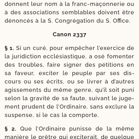
donnent leur nom à la franc-​maçonnerie ou
à des asso­cia­tions sem­blables doivent être
dénon­cés à la S. Congrégation du S. Office.
Canon 2337
§ 1.
Si un curé, pour empê­cher l’exercice de
la juri­dic­tion ecclé­sias­tique, a osé fomen­ter
des troubles, faire signer des péti­tions en
sa faveur, exci­ter le peuple par ses dis­
cours ou ses écrits, ou se livrer à d’autres
agis­se­ments du même genre, qu’il soit puni
selon la gra­vi­té de sa faute, sui­vant le juge­
ment pru­dent de l’Ordinaire, sans exclure la
sus­pense, si le cas la comporte.
§ 2.
Que l’Ordinaire punisse de la même
manière le prêtre qui exci­te­rait, de quelque