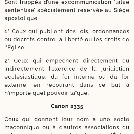
Sont frap­pés d’une excom­mu­ni­ca­tion ‘latae
sen­ten­tiae’ spé­cia­le­ment réser­vée au Siège
apostolique :
1°
Ceux qui publient des lois, ordon­nances
ou décrets contre la liber­té ou les droits de
l’Église ;
2°
Ceux qui empêchent direc­te­ment ou
indi­rec­te­ment l’exercice de la juri­dic­tion
ecclé­sias­tique, du for interne ou du for
externe, en recou­rant dans ce but à
n’importe quel pou­voir laïque.
Canon 2335
Ceux qui donnent leur nom à une secte
maçon­nique ou à d’autres asso­cia­tions du