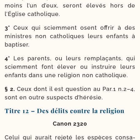
moins l’un d’eux, seront éle­vés hors de
l’Église catholique.
3°
Ceux qui sciem­ment osent offrir à des
ministres non catho­liques leurs enfants à
baptiser.
4°
Les parents, ou leurs rem­pla­çants, qui
sciem­ment font éle­ver ou ins­truire leurs
enfants dans une reli­gion non catholique.
§ 2.
Ceux dont il est ques­tion au Par.1 n.2–4,
sont en outre sus­pects d’hérésie.
Titre 12 – Des délits contre la religion
Canon 2320
Celui qui aurait reje­té les espèces consa­