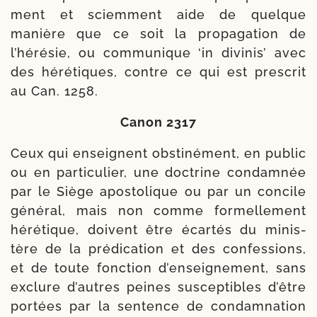
ment et sciem­ment aide de quelque
manière que ce soit la pro­pa­ga­tion de
l’hérésie, ou com­mu­nique ‘in divi­nis’ avec
des héré­tiques, contre ce qui est pres­crit
au Can. 1258.
Canon 2317
Ceux qui enseignent obs­ti­né­ment, en public
ou en par­ti­cu­lier, une doc­trine condam­née
par le Siège apos­to­lique ou par un concile
géné­ral, mais non comme for­mel­le­ment
héré­tique, doivent être écar­tés du minis­
tère de la pré­di­ca­tion et des confes­sions,
et de toute fonc­tion d’enseignement, sans
exclure d’autres peines sus­cep­tibles d’être
por­tées par la sen­tence de condam­na­tion