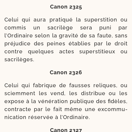
Canon 2325
Celui qui aura pra­ti­qué la super­sti­tion ou
com­mis un sacri­lège sera puni par
l’Ordinaire selon la gra­vi­té de sa faute, sans
pré­ju­dice des peines éta­blies par le droit
contre quelques actes super­sti­tieux ou
sacrilèges.
Canon 2326
Celui qui fabrique de fausses reliques, ou
sciem­ment les vend, les dis­tri­bue ou les
expose à la véné­ra­tion publique des fidèles,
contracte par le fait même une excom­mu­
ni­ca­tion réser­vée à l’Ordinaire.
Canon 2327