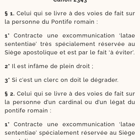
§ 1.
Celui qui se livre à des voies de fait sur
la per­sonne du Pontife romain :
1°
Contracte une excom­mu­ni­ca­tion ‘latae
sen­ten­tiae’ très spé­cia­le­ment réser­vée au
Siège apos­to­lique et est par le fait ‘à éviter’.
2°
Il est infâme de plein droit ;
3°
Si c’est un clerc on doit le dégrader.
§ 2.
Celui qui se livre à des voies de fait sur
la per­sonne d’un car­di­nal ou d’un légat du
pon­tife romain :
1°
Contracte une excom­mu­ni­ca­tion ‘latae
sen­ten­tiae’ spé­cia­le­ment réser­vée au Siège