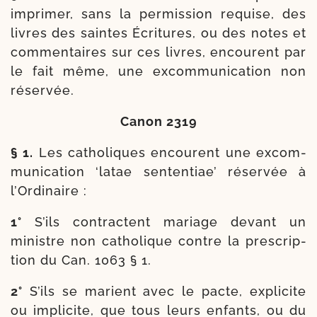
impri­mer, sans la per­mis­sion requise, des
livres des saintes Écritures, ou des notes et
com­men­taires sur ces livres, encourent par
le fait même, une excom­mu­ni­ca­tion non
réservée.
Canon 2319
§ 1.
Les catho­liques encourent une excom­
mu­ni­ca­tion ‘latae sen­ten­tiae’ réser­vée à
l’Ordinaire :
1°
S’ils contractent mariage devant un
ministre non catho­lique contre la pres­crip­
tion du Can. 1063 § 1.
2°
S’ils se marient avec le pacte, expli­cite
ou impli­cite, que tous leurs enfants, ou du