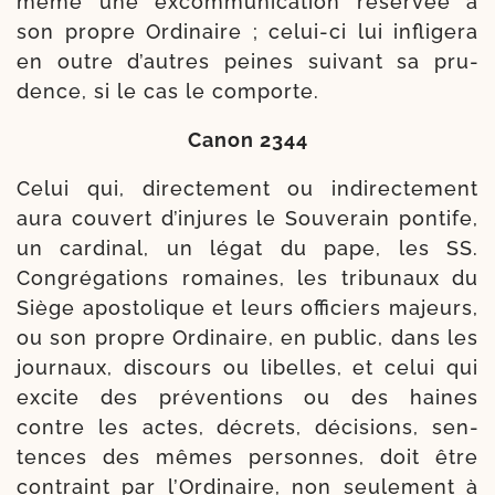
même une excom­mu­ni­ca­tion réser­vée à
son propre Ordinaire ; celui-​ci lui infli­ge­ra
en outre d’autres peines sui­vant sa pru­
dence, si le cas le comporte.
Canon 2344
Celui qui, direc­te­ment ou indi­rec­te­ment
aura cou­vert d’injures le Souverain pon­tife,
un car­di­nal, un légat du pape, les SS.
Congrégations romaines, les tri­bu­naux du
Siège apos­to­lique et leurs offi­ciers majeurs,
ou son propre Ordinaire, en public, dans les
jour­naux, dis­cours ou libelles, et celui qui
excite des pré­ven­tions ou des haines
contre les actes, décrets, déci­sions, sen­
tences des mêmes per­sonnes, doit être
contraint par l’Ordinaire, non seule­ment à