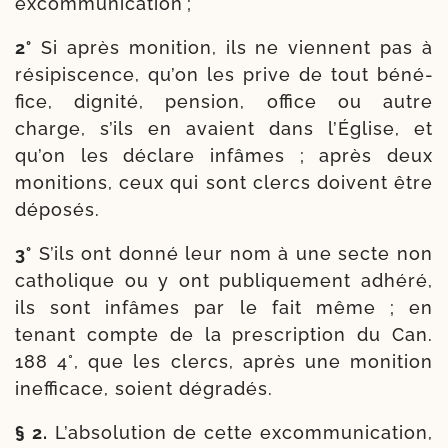
excommunication ;
2°
Si après moni­tion, ils ne viennent pas à
rési­pis­cence, qu’on les prive de tout béné­
fice, digni­té, pen­sion, office ou autre
charge, s’ils en avaient dans l’Église, et
qu’on les déclare infâmes ; après deux
moni­tions, ceux qui sont clercs doivent être
déposés.
3°
S’ils ont don­né leur nom à une secte non
catho­lique ou y ont publi­que­ment adhé­ré,
ils sont infâmes par le fait même ; en
tenant compte de la pres­crip­tion du Can.
188 4°, que les clercs, après une moni­tion
inef­fi­cace, soient dégradés.
§ 2.
L’absolution de cette excom­mu­ni­ca­tion,