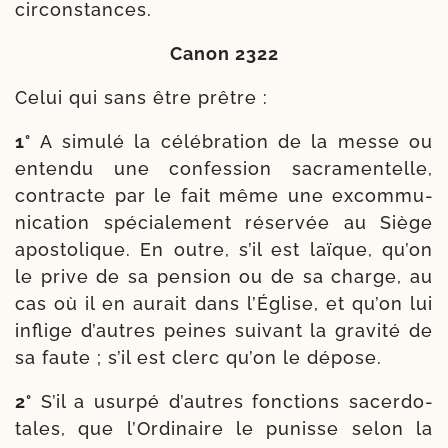
circonstances.
Canon 2322
Celui qui sans être prêtre :
1°
A simu­lé la célé­bra­tion de la messe ou
enten­du une confes­sion sacra­men­telle,
contracte par le fait même une excom­mu­
ni­ca­tion spé­cia­le­ment réser­vée au Siège
apos­to­lique. En outre, s’il est laïque, qu’on
le prive de sa pen­sion ou de sa charge, au
cas où il en aurait dans l’Église, et qu’on lui
inflige d’autres peines sui­vant la gra­vi­té de
sa faute ; s’il est clerc qu’on le dépose.
2°
S’il a usur­pé d’autres fonc­tions sacer­do­
tales, que l’Ordinaire le punisse selon la