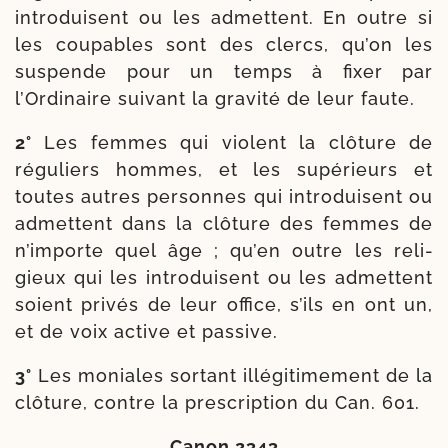
intro­duisent ou les admettent. En outre si
les cou­pables sont des clercs, qu’on les
sus­pende pour un temps à fixer par
l’Ordinaire sui­vant la gra­vi­té de leur faute.
2°
Les femmes qui violent la clô­ture de
régu­liers hommes, et les supé­rieurs et
toutes autres per­sonnes qui intro­duisent ou
admettent dans la clô­ture des femmes de
n’importe quel âge ; qu’en outre les reli­
gieux qui les intro­duisent ou les admettent
soient pri­vés de leur office, s’ils en ont un,
et de voix active et passive.
3°
Les moniales sor­tant illé­gi­ti­me­ment de la
clô­ture, contre la pres­crip­tion du Can. 601.
Canon 2343