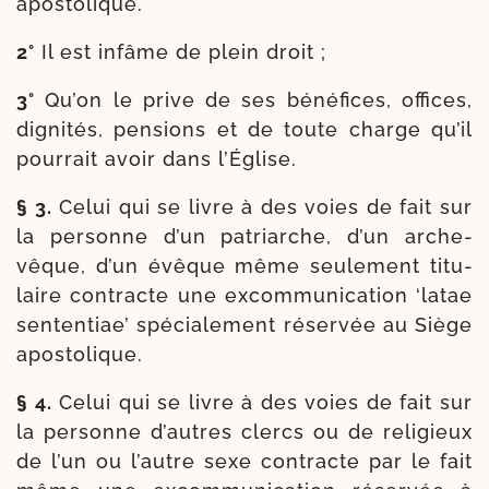
apostolique.
2°
Il est infâme de plein droit ;
3°
Qu’on le prive de ses béné­fices, offices,
digni­tés, pen­sions et de toute charge qu’il
pour­rait avoir dans l’Église.
§ 3.
Celui qui se livre à des voies de fait sur
la per­sonne d’un patriarche, d’un arche­
vêque, d’un évêque même seule­ment titu­
laire contracte une excom­mu­ni­ca­tion ‘latae
sen­ten­tiae’ spé­cia­le­ment réser­vée au Siège
apostolique.
§ 4.
Celui qui se livre à des voies de fait sur
la per­sonne d’autres clercs ou de reli­gieux
de l’un ou l’autre sexe contracte par le fait