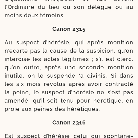
l’Ordinaire du lieu ou son délé­gué ou au
moins deux témoins.
Canon 2315
Au sus­pect d’hérésie, qui après moni­tion
n’écarte pas la cause de la sus­pi­cion, qu’on
inter­dise les actes légi­times ; s’il est clerc,
qu’en outre, après une seconde moni­tion
inutile, on le sus­pende ‘a divi­nis’. Si dans
les six mois révo­lus après avoir contrac­té
la peine, le sus­pect d’hérésie ne s’est pas
amen­dé, qu’il soit tenu pour héré­tique, en
proie aux peines des hérétiques.
Canon 2316
Est sus­pect d’hérésie celui qui spon­ta­né­