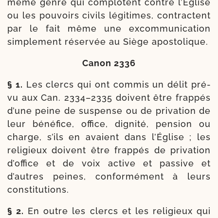
même genre qui com­plotent contre l’Église
ou les pou­voirs civils légi­times, contractent
par le fait même une excom­mu­ni­ca­tion
sim­ple­ment réser­vée au Siège apostolique.
Canon 2336
§ 1.
Les clercs qui ont com­mis un délit pré­
vu aux Can. 2334–2335 doivent être frap­pés
d’une peine de sus­pense ou de pri­va­tion de
leur béné­fice, office, digni­té, pen­sion ou
charge, s’ils en avaient dans l’Église ; les
reli­gieux doivent être frap­pés de pri­va­tion
d’office et de voix active et pas­sive et
d’autres peines, confor­mé­ment à leurs
constitutions.
§ 2.
En outre les clercs et les reli­gieux qui