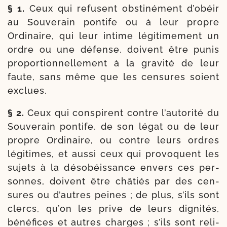
§ 1.
Ceux qui refusent obs­ti­né­ment d’obéir
au Souverain pon­tife ou à leur propre
Ordinaire, qui leur intime légi­ti­me­ment un
ordre ou une défense, doivent être punis
pro­por­tion­nel­le­ment à la gra­vi­té de leur
faute, sans même que les cen­sures soient
exclues.
§ 2.
Ceux qui conspirent contre l’autorité du
Souverain pon­tife, de son légat ou de leur
propre Ordinaire, ou contre leurs ordres
légi­times, et aus­si ceux qui pro­voquent les
sujets à la déso­béis­sance envers ces per­
sonnes, doivent être châ­tiés par des cen­
sures ou d’autres peines ; de plus, s’ils sont
clercs, qu’on les prive de leurs digni­tés,
béné­fices et autres charges ; s’ils sont reli­