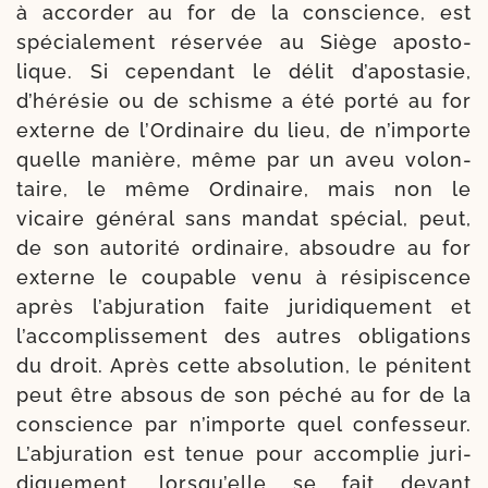
à accor­der au for de la conscience, est
spé­cia­le­ment réser­vée au Siège apos­to­
lique. Si cepen­dant le délit d’apostasie,
d’hérésie ou de schisme a été por­té au for
externe de l’Ordinaire du lieu, de n’importe
quelle manière, même par un aveu volon­
taire, le même Ordinaire, mais non le
vicaire géné­ral sans man­dat spé­cial, peut,
de son auto­ri­té ordi­naire, absoudre au for
externe le cou­pable venu à rési­pis­cence
après l’abjuration faite juri­di­que­ment et
l’accomplissement des autres obli­ga­tions
du droit. Après cette abso­lu­tion, le péni­tent
peut être absous de son péché au for de la
conscience par n’importe quel confes­seur.
L’abjuration est tenue pour accom­plie juri­
di­que­ment, lorsqu’elle se fait devant