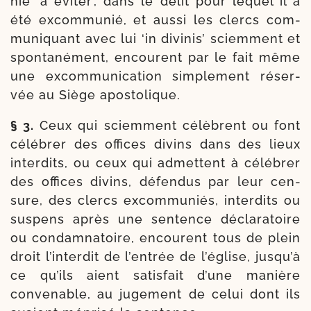
nié ‘à évi­ter’, dans le délit pour lequel il a
été excom­mu­nié, et aus­si les clercs com­
mu­ni­quant avec lui ‘in divi­nis’ sciem­ment et
spon­ta­né­ment, encourent par le fait même
une excom­mu­ni­ca­tion sim­ple­ment réser­
vée au Siège apostolique.
§ 3.
Ceux qui sciem­ment célèbrent ou font
célé­brer des offices divins dans des lieux
inter­dits, ou ceux qui admettent à célé­brer
des offices divins, défen­dus par leur cen­
sure, des clercs excom­mu­niés, inter­dits ou
sus­pens après une sen­tence décla­ra­toire
ou condam­na­toire, encourent tous de plein
droit l’interdit de l’entrée de l’église, jusqu’à
ce qu’ils aient satis­fait d’une manière
conve­nable, au juge­ment de celui dont ils