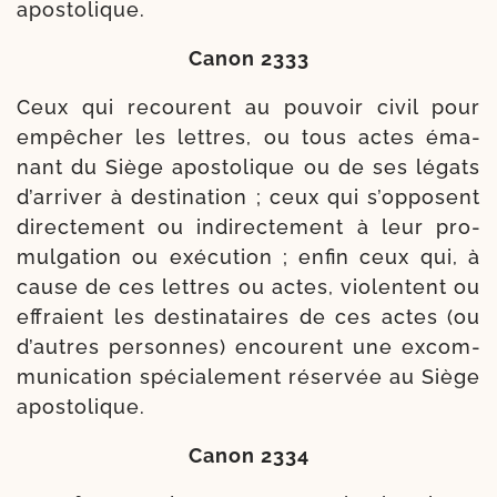
apostolique.
Canon 2333
Ceux qui recourent au pou­voir civil pour
empê­cher les lettres, ou tous actes éma­
nant du Siège apos­to­lique ou de ses légats
d’arriver à des­ti­na­tion ; ceux qui s’opposent
direc­te­ment ou indi­rec­te­ment à leur pro­
mul­ga­tion ou exé­cu­tion ; enfin ceux qui, à
cause de ces lettres ou actes, vio­lentent ou
effraient les des­ti­na­taires de ces actes (ou
d’autres per­sonnes) encourent une excom­
mu­ni­ca­tion spé­cia­le­ment réser­vée au Siège
apostolique.
Canon 2334