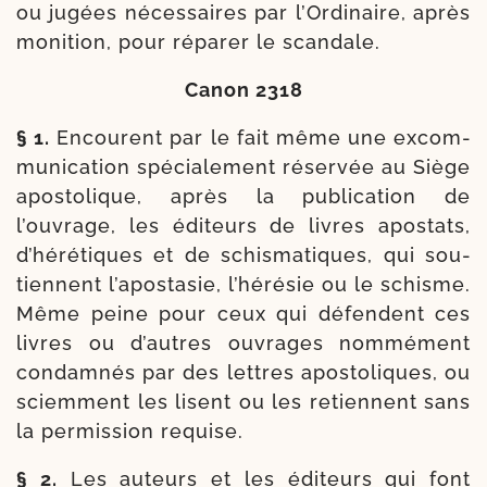
ou jugées néces­saires par l’Ordinaire, après
moni­tion, pour répa­rer le scandale.
Canon 2318
§ 1.
Encourent par le fait même une excom­
mu­ni­ca­tion spé­cia­le­ment réser­vée au Siège
apos­to­lique, après la publi­ca­tion de
l’ouvrage, les édi­teurs de livres apos­tats,
d’hérétiques et de schis­ma­tiques, qui sou­
tiennent l’apostasie, l’hérésie ou le schisme.
Même peine pour ceux qui défendent ces
livres ou d’autres ouvrages nom­mé­ment
condam­nés par des lettres apos­to­liques, ou
sciem­ment les lisent ou les retiennent sans
la per­mis­sion requise.
§ 2.
Les auteurs et les édi­teurs qui font