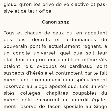
gieux, qu’on les prive de voix active et pas­
sive et de leur office.
Canon 2332
Tous et cha­cun de ceux qui en appellent
des lois, décrets et ordon­nances du
Souverain pon­tife actuel­le­ment régnant, à
un concile uni­ver­sel, quel que soit leur
état, leur rang ou leur condi­tion, même s’ils
étaient rois, évêques ou car­di­naux, sont
sus­pects d’hérésie et contractent par le fait
même une excom­mu­ni­ca­tion spé­cia­le­ment
réser­vée au Siège apos­to­lique. Les uni­ver­
si­tés, col­lèges, cha­pitres cou­pables du
même délit encourent un inter­dit éga­le­
ment réser­vé de façon spé­ciale au Siège