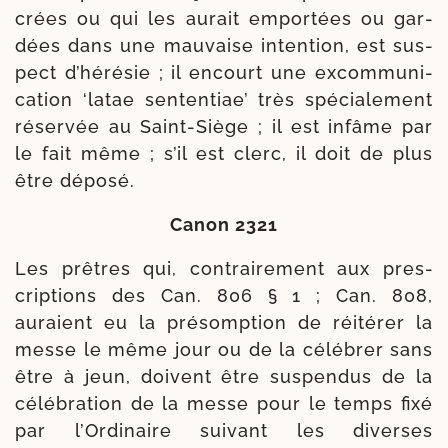
crées ou qui les aurait empor­tées ou gar­
dées dans une mau­vaise inten­tion, est sus­
pect d’hérésie ; il encourt une excom­mu­ni­
ca­tion ‘latae sen­ten­tiae’ très spé­cia­le­ment
réser­vée au Saint-​Siège ; il est infâme par
le fait même ; s’il est clerc, il doit de plus
être déposé.
Canon 2321
Les prêtres qui, contrai­re­ment aux pres­
crip­tions des Can. 806 § 1 ; Can. 808,
auraient eu la pré­somp­tion de réité­rer la
messe le même jour ou de la célé­brer sans
être à jeun, doivent être sus­pen­dus de la
célé­bra­tion de la messe pour le temps fixé
par l’Ordinaire sui­vant les diverses