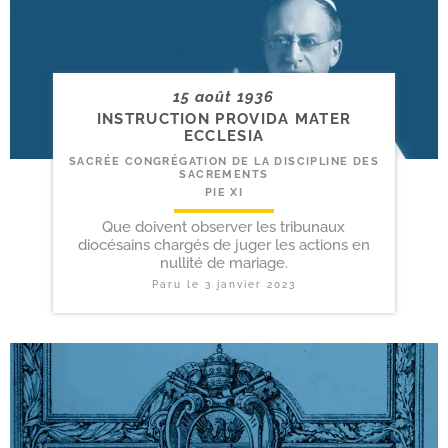
15 août 1936
INSTRUCTION PROVIDA MATER
ECCLESIA
SACRÉE CONGRÉGATION DE LA DISCIPLINE DES
SACREMENTS
PIE XI
Que doivent observer les tribunaux
diocésains chargés de juger les actions en
nullité de mariage.
Paru le
3 janvier 2023