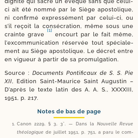
digni­té qui sacre un évêque sans que celui-​
ci ait été nom­mé par le Siège apos­to­lique,
ni confir­mé expres­sé­ment par celui-​ci, ou
s’il reçoit la consé­cra­tion, même sous une
[1]
crainte grave
encourt par le fait même,
l’ex­com­mu­ni­ca­tion réser­vée tout spé­cia­le­
ment au Siège apos­to­lique. Le décret entre
en vigueur à par­tir de sa promulgation.
Source :
Documents Pontificaux de S. S. Pie
XII
, Edition Saint-​Maurice Saint Augustin –
D’après le texte latin des A. A. S., XXXXIII,
1951, p. 217.
Notes de bas de page
Canon 2229, § 3, 3°. — Dans la
Nouvelle Revue
théo­lo­gique
de juillet 1951, p. 751, a paru le com­