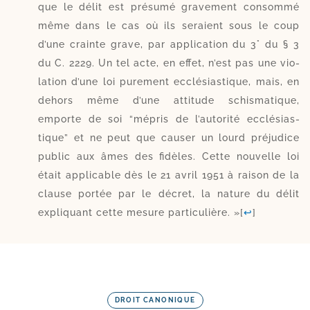
que le délit est pré­su­mé gra­ve­ment consom­mé
même dans le cas où ils seraient sous le coup
d’une crainte grave, par appli­ca­tion du 3° du § 3
du C. 2229. Un tel acte, en effet, n’est pas une vio­
la­tion d’une loi pure­ment ecclésias­tique, mais, en
dehors même d’une atti­tude schis­ma­tique,
emporte de soi “mépris de l’au­torité ecclé­sias­
tique” et ne peut que cau­ser un lourd pré­ju­dice
public aux âmes des fi­dèles. Cette nou­velle loi
était appli­cable dès le 21 avril 1951 à rai­son de la
clause por­tée par le décret, la nature du délit
expli­quant cette mesure par­ti­cu­lière. »
[
↩
]
DROIT CANONIQUE