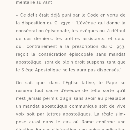
men­taire suivant :
« Ce délit était déjà puni par le Code en ver­tu de
la dis­po­si­tion du C. 2370 : “L’évê­que qui donne la
consé­cra­tion épis­co­pale, les évêques ou, à défaut
de ces der­niers, les prê­tres assis­tants, et celui
qui, contrai­re­ment à la pres­crip­tion du C. 953,
reçoit la consé­cra­tion épis­co­pale sans man­dat
apos­to­lique, sont de plein droit sus­pens, tant que
le Siège Aposto­lique ne les aura pas dispensés.”
On sait que, dans l’Eglise latine, le Pape se
réserve tout sacre d’é­vêque de telle sorte qu’il
n’est jamais per­mis d’a­gir sans avoir au préa­lable
un man­dat apos­to­lique com­mu­ni­qué soit de vive
voix soit par lettres apos­to­liques. La règle s’im­
pose aus­si dans le cas où Rome confirme une
élec­tion. En cas d’in­frac­tion, une peine vin­di­ca­tive