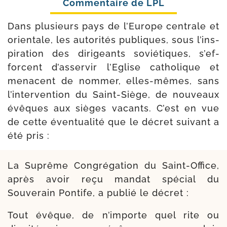
Dans plu­sieurs pays de l’Europe cen­trale et
orien­tale, les auto­ri­tés publiques, sous l’ins­
pi­ra­tion des diri­geants sovié­tiques, s’ef­
forcent d’asser­vir l’Eglise catho­lique et
menacent de nom­mer, elles-​mêmes, sans
l’inter­vention du Saint-​Siège, de nou­veaux
évêques aux sièges vacants. C’est en vue
de cette éven­tua­li­té que le décret sui­vant a
été pris :
La Suprême Congrégation du Saint-​Office,
après avoir reçu man­dat spé­cial du
Souverain Pontife, a publié le décret :
Tout évêque, de n’im­porte quel rite ou