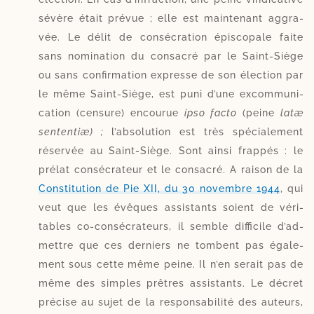
sévère était pré­vue ; elle est main­te­nant aggra­
vée. Le délit de consé­cra­tion épis­co­pale faite
sans nomi­na­tion du consa­cré par le Saint-​Siège
ou sans confir­ma­tion expresse de son élec­tion par
le même Saint-​Siège, est puni d’une excom­mu­ni­
ca­tion (cen­sure) encou­rue
ipso fac­to
(peine
latæ
sen­ten­tiæ) ;
l’ab­so­lu­tion est très spé­cia­le­ment
réser­vée au Saint-​Siège. Sont ain­si frap­pés : le
pré­lat consé­cra­teur et le consa­cré. A rai­son de la
Constitution de Pie XII, du 30 no­vembre 1944
, qui
veut que les évêques assis­tants soient de véri­
tables co-​consécrateurs, il semble dif­fi­cile d’ad­
mettre que ces der­niers ne tombent pas éga­le­
ment sous cette même peine. Il n’en serait pas de
même des simples prêtres assis­tants. Le décret
pré­cise au sujet de la res­pon­sa­bi­li­té des auteurs,