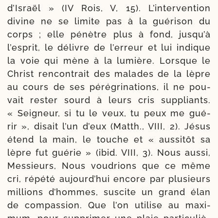
d’Israël » (IV Rois, V, 15). L’interven­tion
divine ne se limite pas à la gué­ri­son du
corps ; elle pénè­tre plus à fond, jus­qu’à
l’es­prit, le délivre de l’er­reur et lui indique
la voie qui mène à la lumière. Lorsque le
Christ ren­contrait des malades de la lèpre
au cours de ses péré­gri­na­tions, il ne pou­
vait res­ter sourd à leurs cris sup­pliants.
« Seigneur, si tu le veux, tu peux me gué­
rir », disait l’un d’eux (Matth., VIII, 2). Jésus
étend la main, le touche et « aus­si­tôt sa
lèpre fut gué­rie » (ibid. VIII, 3). Nous aus­si,
Messieurs, Nous vou­drions que ce même
cri, répé­té aujourd’­hui encore par plu­sieurs
mil­lions d’hommes, sus­cite un grand élan
de com­pas­sion. Que l’on uti­lise au maxi­