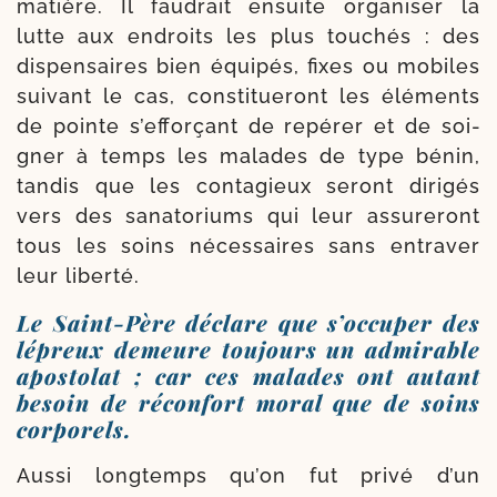
matière. Il fau­drait ensuite orga­ni­ser la
lutte aux endroits les plus tou­chés : des
dis­pen­saires bien équi­pés, fixes ou mobiles
sui­vant le cas, consti­tue­ront les élé­ments
de pointe s’ef­for­çant de repé­rer et de soi­
gner à temps les malades de type bénin,
tan­dis que les conta­gieux seront diri­gés
vers des sana­to­riums qui leur assure­ront
tous les soins néces­saires sans entra­ver
leur liberté.
Le Saint-​Père déclare que s’occuper des
lépreux demeure toujours un admirable
apostolat ; car ces malades ont autant
besoin de réconfort moral que de soins
corporels.
Aussi long­temps qu’on fut pri­vé d’un