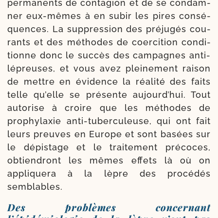
per­ma­nents de conta­gion et de se condam­
ner eux-​mêmes à en subir les pires consé­
quences. La sup­pres­sion des pré­ju­gés cou­
rants et des méthodes de coer­ci­tion condi­
tionne donc le suc­cès des cam­pagnes anti-​
lépreuses, et vous avez plei­ne­ment rai­son
de mettre en évi­dence la réa­li­té des faits
telle qu’elle se pré­sente aujourd’­hui. Tout
auto­rise à croire que les méthodes de
prophy­laxie anti-​tuberculeuse, qui ont fait
leurs preuves en Europe et sont basées sur
le dépis­tage et le trai­te­ment pré­coces,
obtien­dront les mêmes effets là où on
appli­que­ra à la lèpre des pro­cédés
semblables.
Des problèmes concernant