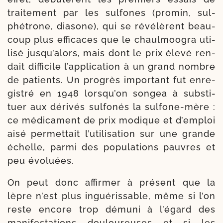
trai­te­ment par les sul­fones (pro­min, sul­
phé­trone, dia­sone), qui se révé­lèrent beau­
coup plus effi­caces que le chaul­moo­gra uti­
li­sé jus­qu’a­lors, mais dont le prix éle­vé ren­
dait dif­fi­cile l’ap­pli­ca­tion à un grand nombre
de patients. Un pro­grès impor­tant fut enre­
gis­tré en 1948 lors­qu’on son­gea à sub­sti­
tuer aux déri­vés sul­fo­nés la sulfone-​mère :
ce médica­ment de prix modique et d’emploi
aisé per­met­tait l’u­ti­li­sa­tion sur une grande
échelle, par­mi des popu­la­tions pauvres et
peu évoluées.
On peut donc affir­mer à pré­sent que la
lèpre n’est plus ingué­ris­sable, même si l’on
reste encore trop dému­ni à l’é­gard des
mani­fes­ta­tions dou­lou­reuses et si les