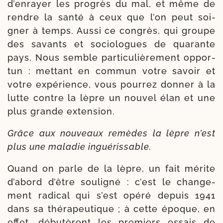
d’en­rayer les pro­grès du mal, et même de
rendre la san­té à ceux que l’on peut soi­
gner à temps. Aussi ce congrès, qui groupe
des savants et socio­logues de qua­rante
pays, Nous semble par­ti­cu­liè­re­ment oppor­
tun : met­tant en com­mun votre savoir et
votre expé­rience, vous pour­rez don­ner à la
lutte contre la lèpre un nou­vel élan et une
plus grande extension.
Grâce aux nou­veaux remèdes la lèpre n’est
plus une mala­die inguérissable.
Quand on parle de la lèpre, un fait mérite
d’a­bord d’être sou­li­gné : c’est le chan­ge­
ment radi­cal qui s’est opé­ré depuis 1941
dans sa thé­ra­peu­tique ; à cette époque, en
effet, débu­tèrent les pre­miers essais de