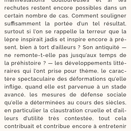
rechutes res­tent encore pos­sibles dans un
cer­tain nombre de cas. Comment sou­li­gner
suf­fisamment la por­tée d’un tel résul­tat,
sur­tout si l’on se rap­pelle la ter­reur que la
lèpre ins­pi­rait jadis et ins­pire encore à pré­
sent, bien à tort d’ailleurs ? Son anti­qui­té —
ne remonte-​t-​elle pas jus­qu’aux temps de
la pré­his­toire ? — les déve­lop­pe­ments litté­
raires qui l’ont prise pour thème, le carac­
tère spec­ta­cu­laire des défor­ma­tions qu’elle
inflige, quand elle est par­ve­nue à un stade
avan­cé, les mesures de défense sociale
qu’elle a déter­mi­nées au cours des siècles,
en par­ti­cu­lier la claus­tra­tion cruelle et d’ail­
leurs d’u­ti­li­té très contes­tée, tout cela
contri­buait et contri­bue encore à entre­te­nir