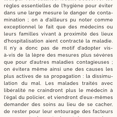
règles essen­tielles de l’hy­giène pour évi­ter
dans une large mesure le dan­ger de conta­
mi­na­tion ; on a d’ailleurs pu noter comme
excep­tion­nel le fait que des méde­cins ou
leurs familles vivant à proxi­mi­té des lieux
d’hos­pi­ta­li­sa­tion aient contrac­té la mala­die.
Il n’y a donc pas de motif d’a­dop­ter vis-
à‑vis de la lèpre des mesures plus sévères
que pour d’autres mala­dies conta­gieuses ;
on évi­te­ra même ain­si une des causes les
plus actives de sa pro­pa­ga­tion : la dis­si­mu­
la­tion du mal. Les malades trai­tés avec
libé­ra­li­té ne crain­dront plus le méde­cin à
l’é­gal du poli­cier, et vien­dront d’eux-​mêmes
deman­der des soins au lieu de se cacher,
de res­ter pour leur entou­rage des fac­teurs