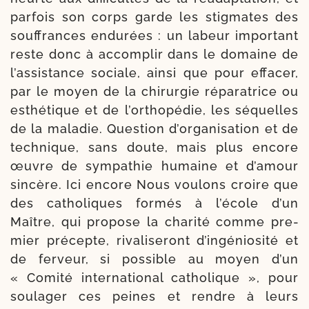
par­fois son corps garde les stig­mates des
souf­frances endu­rées : un labeur impor­tant
reste donc à accom­plir dans le domaine de
l’as­sis­tance sociale, ain­si que pour effa­cer,
par le moyen de la chi­rur­gie répa­ra­trice ou
esthé­tique et de l’or­tho­pé­die, les séquelles
de la mala­die. Question d’orga­nisation et de
tech­nique, sans doute, mais plus encore
œuvre de sym­pa­thie humaine et d’a­mour
sin­cère. Ici encore Nous vou­lons croire que
des catho­liques for­més à l’é­cole d’un
Maître, qui pro­pose la cha­ri­té comme pre­
mier pré­cepte, riva­li­se­ront d’in­géniosité et
de fer­veur, si pos­sible au moyen d’un
« Comité inter­na­tio­nal catho­lique », pour
sou­la­ger ces peines et rendre à leurs