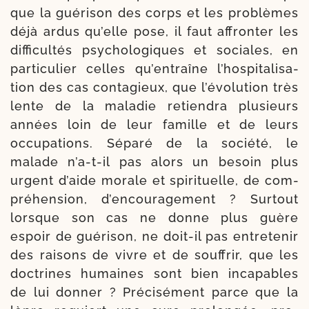
que la gué­ri­son des corps et les pro­blèmes
déjà ardus qu’elle pose, il faut affron­ter les
dif­fi­cul­tés psy­cho­lo­giques et sociales, en
par­ti­cu­lier celles qu’en­traîne l’hos­pi­ta­li­sa­
tion des cas conta­gieux, que l’é­vo­lu­tion très
lente de la mala­die retien­dra plu­sieurs
années loin de leur famille et de leurs
occu­pa­tions. Séparé de la socié­té, le
malade n’a-​t-​il pas alors un besoin plus
urgent d’aide morale et spiri­tuelle, de com­
pré­hen­sion, d’en­cou­ra­ge­ment ? Surtout
lorsque son cas ne donne plus guère
espoir de gué­ri­son, ne doit-​il pas entre­tenir
des rai­sons de vivre et de souf­frir, que les
doc­trines humaines sont bien inca­pables
de lui don­ner ? Précisément parce que la