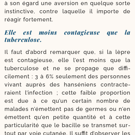
à son égard une aver­sion en quelque sorte
ins­tinc­tive, contre laquelle il importe de
réagir fortement.
Elle est moins contagieuse que la
tuberculose.
Il faut d’a­bord remar­quer que, si la lèpre
est conta­gieuse, elle l’est moins que la
tuber­cu­lose et ne se pro­page que diffi­
cilement : 3 à 6% seule­ment des per­sonnes
vivant auprès des han­sé­niens contrac­te­
raient l’in­fec­tion ; cette faible pro­por­tion
est due à ce qu’un cer­tain nombre de
malades n’é­mettent pas de germes ou n’en
émettent qu’en petite quan­ti­té et à cette
parti­cularité que le bacille se trans­met sur­
tout par voie cuta­née. Il suf­fit d’ob­ser­ver les