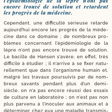
l’épidémiologie de la lèpre n’ont pas
encore trouvé de solution et retardent
les progrès de la médecine.
Cependant, une dif­fi­cul­té sérieuse retarde
aujourd’­hui encore les pro­grès de la méde­
cine dans ce domaine ; de nom­breux pro­
blèmes concer­nant l’é­pi­dé­mio­lo­gie de la
lèpre n’ont pas encore trou­vé de solu­tion.
Le bacille de Hansen s’a­vère, en effet, très
dif­fi­cile à étu­dier ; il n’ar­rive à se fixer natu­
rel­le­ment que dans l’or­ga­nisme humain et,
mal­gré les tra­vaux pour­sui­vis par de nom­
breux savants pen­dant plus d’un demi-​
siècle, on n’a pas encore réus­si des essais
de culture en labo­ra­toire ; on n’est pas non
plus par­ve­nu à l’i­no­cu­ler aux ani­maux et à
déter­mi­ner chez eux une mala­die trans­mis­