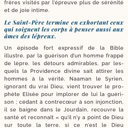
frères visi­tés par l’é­preuve plus de séré­ni­té
et de joie intime.
Le Saint-​Père termine en exhortant ceux
qui soignent les corps à penser aussi aux
âmes des lépreux.
Un épi­sode fort expres­sif de la Bible
illustre, par la gué­ri­son d’un homme frap­pé
de lèpre, les détours admi­rables, par les­
quels la Providence divine sait atti­rer les
hommes à la véri­té. Naaman le Syrien,
igno­rant du vrai Dieu, vient trou­ver le pro­
phète Elisée pour implo­rer de lui la gué­ri­
son ; cédant à contre­cœur à son injonc­tion,
il se baigne dans le Jourdain, recouvre la
san­té et recon­naît « qu’il n’y a point de Dieu
sur toute la terre, si ce n’est le Dieu