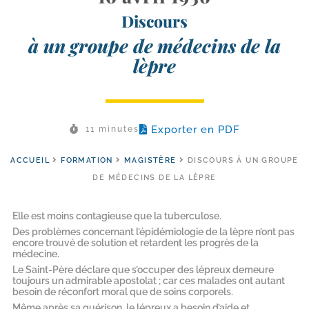
Discours
à un groupe de médecins de la
lèpre
Exporter en PDF
11 minutes
ACCUEIL
FORMATION
MAGISTÈRE
DISCOURS À UN GROUPE
DE MÉDECINS DE LA LÈPRE
Elle est moins contagieuse que la tuberculose.
Des problèmes concernant l’épidémiologie de la lèpre n’ont pas
encore trouvé de solution et retardent les progrès de la
médecine.
Le Saint-​Père déclare que s’occuper des lépreux demeure
toujours un admirable apostolat ; car ces malades ont autant
besoin de réconfort moral que de soins corporels.
Même après sa guérison, le lépreux a besoin d’aide et