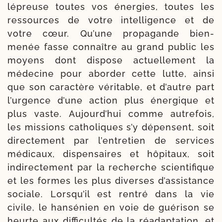
lépreuse toutes vos éner­gies, toutes les
res­sources de votre intel­li­gence et de
votre cœur. Qu’une propa­gande bien-
menée fasse connaître au grand public les
moyens dont dis­pose actuel­le­ment la
méde­cine pour abor­der cette lutte, ain­si
que son carac­tère véri­table, et d’autre part
l’ur­gence d’une action plus éner­gique et
plus vaste. Aujourd’hui comme autre­fois,
les mis­sions catho­liques s’y dépensent, soit
direc­te­ment par l’en­tretien de ser­vices
médi­caux, dis­pen­saires et hôpi­taux, soit
indi­rectement par la recherche scien­ti­fique
et les formes les plus diverses d’as­sis­tance
sociale. Lorsqu’il est ren­tré dans la vie
civile, le han­sé­nien en voie de gué­ri­son se
heurte aux dif­fi­cul­tés de la réadap­ta­tion, et