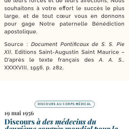
de leurs forces et de leurs affec­tions, Nous
sou­hai­tons à votre effort le suc­cès le plus
large, et de tout cœur vous en don­nons
pour gage Notre pater­nelle Bénédiction
apostolique.
Source :
Document Pontificaux de S. S. Pie
XII
, Editions Saint-​Augustin Saint Maurice –
D’après le texte fran­çais des
A. A. S.,
XXXXVIII, 1956, p. 282.
DISCOURS AU CORPS MÉDICAL
19 mai 1956
Discours
à des médecins du
deuxième congrès mondial pour la