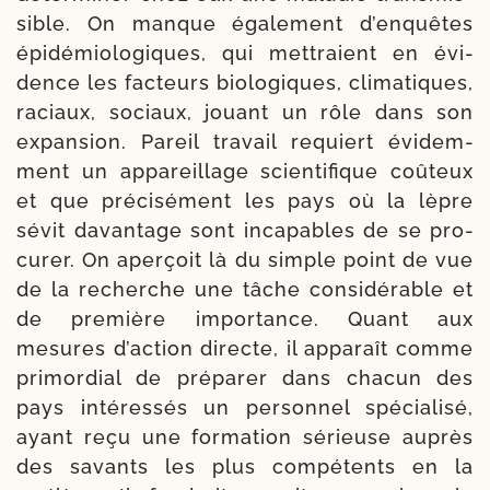
sible. On manque éga­le­ment d’en­quêtes
épi­dé­mio­lo­giques, qui met­traient en évi­
dence les fac­teurs biolo­giques, cli­ma­tiques,
raciaux, sociaux, jouant un rôle dans son
expan­sion. Pareil tra­vail requiert évi­dem­
ment un appa­reillage scien­ti­fique coû­teux
et que pré­ci­sé­ment les pays où la lèpre
sévit davan­tage sont inca­pables de se pro­
cu­rer. On aper­çoit là du simple point de vue
de la recherche une tâche consi­dé­rable et
de pre­mière impor­tance. Quant aux
mesures d’ac­tion directe, il appa­raît comme
pri­mor­dial de pré­pa­rer dans cha­cun des
pays inté­res­sés un per­son­nel spé­cia­li­sé,
ayant reçu une for­ma­tion sé­rieuse auprès
des savants les plus com­pé­tents en la