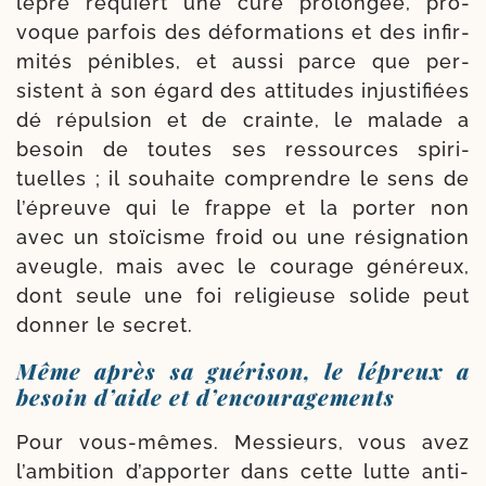
lèpre requiert une cure pro­lon­gée, pro­
voque par­fois des défor­ma­tions et des infir­
mi­tés pénibles, et aus­si parce que per­
sistent à son égard des atti­tudes injus­ti­fiées
dé répul­sion et de crainte, le malade a
besoin de toutes ses res­sources spi­ri­
tuelles ; il sou­haite com­prendre le sens de
l’é­preuve qui le frappe et la por­ter non
avec un stoï­cisme froid ou une rési­gna­tion
aveugle, mais avec le cou­rage géné­reux,
dont seule une foi reli­gieuse solide peut
don­ner le secret.
Même après sa guérison, le lépreux a
besoin d’aide et d’encouragements
Pour vous-​mêmes. Messieurs, vous avez
l’am­bi­tion d’appor­ter dans cette lutte anti-​