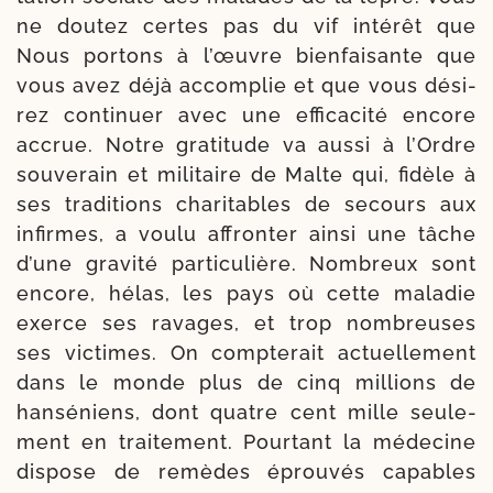
ne dou­tez certes pas du vif inté­rêt que
Nous por­tons à l’œuvre bien­fai­sante que
vous avez déjà accom­plie et que vous dési­
rez conti­nuer avec une effi­ca­ci­té encore
accrue. Notre gra­ti­tude va aus­si à l’Ordre
sou­ve­rain et mili­taire de Malte qui, fidèle à
ses tra­di­tions cha­ri­tables de secours aux
infirmes, a vou­lu affron­ter ain­si une tâche
d’une gra­vi­té par­ti­cu­lière. Nombreux sont
encore, hélas, les pays où cette mala­die
exerce ses ravages, et trop nom­breuses
ses vic­times. On comp­te­rait actuel­le­ment
dans le monde plus de cinq mil­lions de
han­sé­niens, dont quatre cent mille seule­
ment en trai­te­ment. Pourtant la méde­cine
dis­pose de remèdes éprou­vés capables