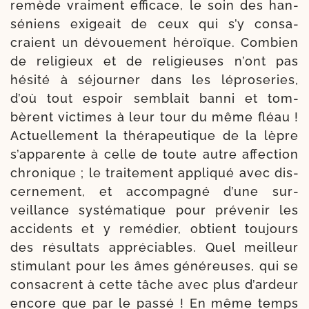
remède vrai­ment effi­cace, le soin des han­
sé­niens exi­geait de ceux qui s’y consa­
craient un dévoue­ment héroïque. Combien
de reli­gieux et de reli­gieuses n’ont pas
hési­té à séjour­ner dans les lépro­se­ries,
d’où tout espoir sem­blait ban­ni et tom­
bèrent vic­times à leur tour du même fléau !
Actuellement la thé­ra­peu­tique de la lèpre
s’ap­pa­rente à celle de toute autre affec­tion
chro­nique ; le trai­te­ment appli­qué avec dis­
cer­ne­ment, et accom­pa­gné d’une sur­
veillance systéma­tique pour pré­ve­nir les
acci­dents et y remé­dier, obtient tou­jours
des résul­tats appré­ciables. Quel meilleur
sti­mu­lant pour les âmes géné­reuses, qui se
consacrent à cette tâche avec plus d’ar­deur
encore que par le pas­sé ! En même temps