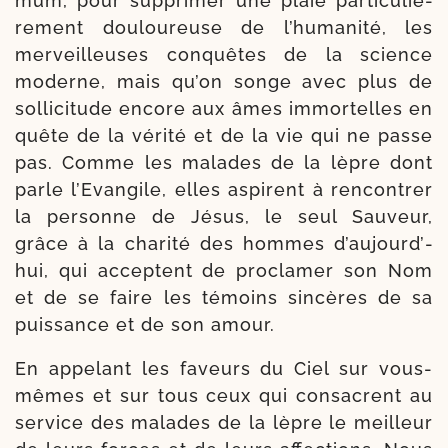
mum, pour sup­pri­mer une plaie par­ti­cu­liè­
re­ment dou­lou­reuse de l’hu­ma­ni­té, les
mer­veilleuses conquêtes de la science
moderne, mais qu’on songe avec plus de
sol­li­ci­tude en­core aux âmes immor­telles en
quête de la véri­té et de la vie qui ne passe
pas. Comme les malades de la lèpre dont
parle l’Evan­gile, elles aspirent à ren­con­trer
la per­sonne de Jésus, le seul Sauveur,
grâce à la cha­ri­té des hommes d’au­jourd’­
hui, qui ac­ceptent de pro­cla­mer son Nom
et de se faire les témoins sin­cères de sa
puis­sance et de son amour.
En appe­lant les faveurs du Ciel sur vous-​
mêmes et sur tous ceux qui consacrent au
ser­vice des malades de la lèpre le meil­leur