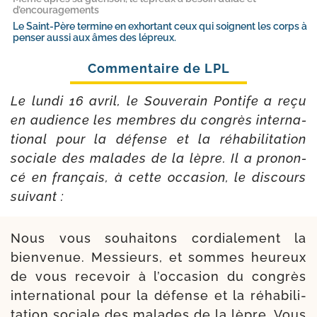
d’encouragements
Le Saint-​Père termine en exhortant ceux qui soignent les corps à
penser aussi aux âmes des lépreux.
Le lun­di 16 avril, le Souverain Pontife a reçu
en audience les membres du congrès inter­na­
tio­nal pour la défense et la réha­bi­li­ta­tion
sociale des malades de la lèpre. Il a pro­non­
cé en fran­çais, à cette occa­sion, le dis­cours
suivant :
Nous vous sou­hai­tons cor­dia­le­ment la
bien­ve­nue. Messieurs, et sommes heu­reux
de vous rece­voir à l’oc­ca­sion du congrès
inter­na­tio­nal pour la défense et la réha­bi­li­
ta­tion sociale des malades de la lèpre. Vous