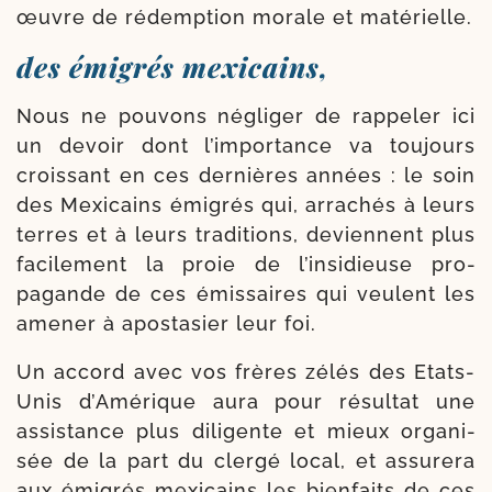
œuvre de rédemp­tion morale et matérielle.
des émigrés mexicains,
Nous ne pou­vons négli­ger de rap­pe­ler ici
un devoir dont l’im­portance va tou­jours
crois­sant en ces der­nières années : le soin
des Mexicains émi­grés qui, arra­chés à leurs
terres et à leurs tra­di­tions, deviennent plus
faci­le­ment la proie de l’insidieuse pro­
pagande de ces émis­saires qui veulent les
ame­ner à apos­ta­sier leur foi.
Un accord avec vos frères zélés des Etats-​
Unis d’Amérique aura pour résul­tat une
assis­tance plus dili­gente et mieux orga­ni­
sée de la part du cler­gé local, et assu­re­ra
aux émi­grés mexi­cains les bien­faits de ces