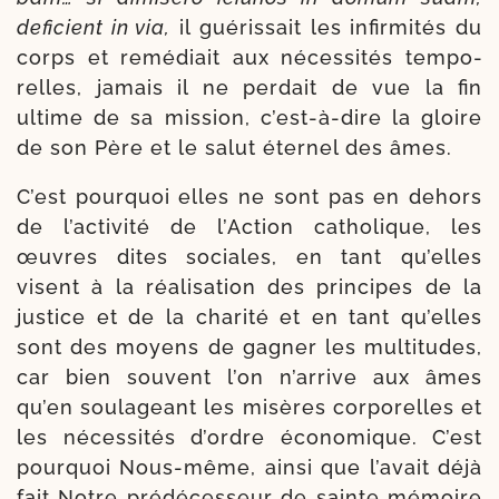
defi­cient in via,
il gué­ris­sait les infir­mi­tés du
corps et remé­diait aux néces­si­tés tem­po­
relles, jamais il ne per­dait de vue la fin
ultime de sa mis­sion, c’est-à-dire la gloire
de son Père et le salut éter­nel des âmes.
C’est pour­quoi elles ne sont pas en dehors
de l’activité de l’Action catho­lique, les
œuvres dites sociales, en tant qu’elles
visent à la réa­li­sa­tion des prin­cipes de la
jus­tice et de la cha­ri­té et en tant qu’elles
sont des moyens de gagner les mul­ti­tudes,
car bien sou­vent l’on n’arrive aux âmes
qu’en sou­la­geant les misères cor­po­relles et
les néces­si­tés d’ordre éco­no­mique. C’est
pour­quoi Nous-​même, ain­si que l’avait déjà
fait Notre pré­dé­ces­seur de sainte mémoire