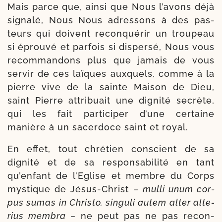
Mais parce que, ain­si que Nous l’avons déjà
signa­lé, Nous Nous adres­sons à des pas­
teurs qui doivent recon­qué­rir un trou­peau
si éprou­vé et par­fois si dis­per­sé, Nous vous
recom­man­dons plus que jamais de vous
ser­vir de ces laïques aux­quels, comme à la
pierre vive de la sainte Maison de Dieu,
saint Pierre attri­buait une digni­té secrète,
qui les fait par­ti­ci­per d’une cer­taine
manière à un sacer­doce saint et royal.
En effet, tout chré­tien conscient de sa
digni­té et de sa respon­sabilité en tant
qu’enfant de l’Eglise et membre du Corps
mys­tique de Jésus-​Christ –
mul­li unum cor­
pus
sumas in Christo, sin­gu­li autem alter alte­
rius mem­bra –
ne peut pas ne pas recon­