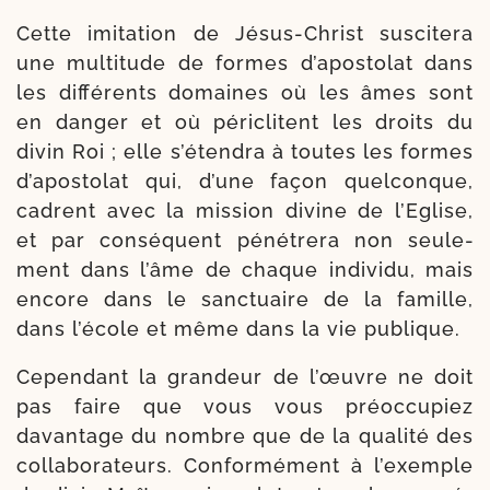
Cette imi­ta­tion de Jésus-​Christ sus­ci­te­ra
une mul­ti­tude de formes d’apostolat dans
les dif­fé­rents domaines où les âmes sont
en dan­ger et où péri­clitent les droits du
divin Roi ; elle s’étendra à toutes les formes
d’apostolat qui, d’une façon quel­conque,
cadrent avec la mis­sion divine de l’Eglise,
et par consé­quent péné­tre­ra non seule­
ment dans l’âme de chaque indi­vi­du, mais
encore dans le sanc­tuaire de la famille,
dans l’école et même dans la vie publique.
Cependant la gran­deur de l’œuvre ne doit
pas faire que vous vous pré­oc­cu­piez
davan­tage du nombre que de la qua­li­té des
col­la­bo­ra­teurs. Conformément à l’exemple