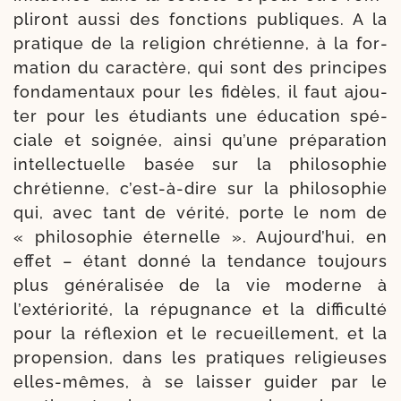
pli­ront aus­si des fonc­tions publiques. A la
pra­tique de la reli­gion chré­tienne, à la for­
ma­tion du carac­tère, qui sont des prin­cipes
fon­da­men­taux pour les fidèles, il faut ajou­
ter pour les étu­diants une édu­ca­tion spé­
ciale et soi­gnée, ain­si qu’une pré­pa­ra­tion
intel­lec­tuelle basée sur la phi­lo­so­phie
chré­tienne, c’est-à-dire sur la phi­lo­so­phie
qui, avec tant de véri­té, porte le nom de
« phi­lo­so­phie éter­nelle ». Aujourd’hui, en
effet – étant don­né la ten­dance tou­jours
plus géné­ra­li­sée de la vie moderne à
l’extériorité, la répu­gnance et la dif­fi­cul­té
pour la réflexion et le recueille­ment, et la
pro­pen­sion, dans les pra­tiques reli­gieuses
elles-​mêmes, à se lais­ser gui­der par le