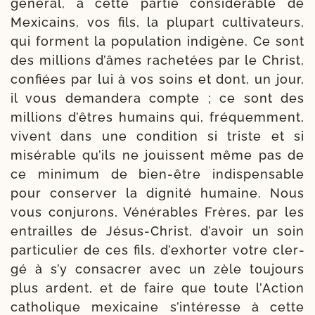
géné­ral, à cette par­tie consi­dé­rable de
Mexicains, vos fils, la plu­part culti­va­teurs,
qui forment la popu­la­tion indi­gène. Ce sont
des mil­lions d’âmes rache­tées par le Christ,
confiées par lui à vos soins et dont, un jour,
il vous deman­de­ra compte ; ce sont des
mil­lions d’êtres humains qui, fré­quem­ment,
vivent dans une con­dition si triste et si
misé­rable qu’ils ne jouissent même pas de
ce mini­mum de bien-​être indis­pen­sable
pour conser­ver la digni­té humaine. Nous
vous conju­rons, Vénérables Frères, par les
entrailles de Jésus-​Christ, d’avoir un soin
par­ti­cu­lier de ces fils, d’exhorter votre cler­
gé à s’y consa­crer avec un zèle tou­jours
plus ardent, et de faire que toute l’Action
catho­lique mexi­caine s’in­téresse à cette