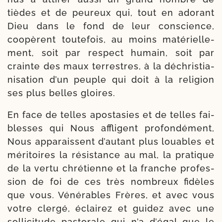
tièdes et de peu­reux qui, tout en ado­rant
Dieu dans le fond de leur conscience,
coopèrent tou­te­fois, au moins maté­riel­le­
ment, soit par res­pect humain, soit par
crainte des maux ter­restres, à la déchris­tia­
ni­sa­tion d’un peuple qui doit à la reli­gion
ses plus belles gloires.
En face de telles apos­ta­sies et de telles fai­
blesses qui Nous affligent pro­fon­dé­ment,
Nous appa­raissent d’autant plus louables et
méri­toires la résis­tance au mal, la pra­tique
de la ver­tu chré­tienne et la franche pro­fes­
sion de foi de ces très nom­breux fidèles
que vous. Vénérables Frères, et avec vous
votre cler­gé, éclai­rez et gui­dez avec une
sol­li­ci­tude pas­to­rale qui n’a d’égal que le