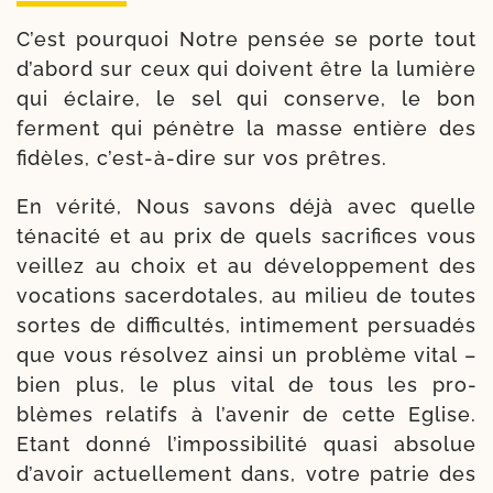
C’est pour­quoi Notre pen­sée se porte tout
d’abord sur ceux qui doivent être la lumière
qui éclaire, le sel qui conserve, le bon
ferment qui pénètre la masse entière des
fidèles, c’est-à-dire sur vos prêtres.
En véri­té, Nous savons déjà avec quelle
téna­ci­té et au prix de quels sacri­fices vous
veillez au choix et au déve­lop­pe­ment des
voca­tions sacer­do­tales, au milieu de toutes
sortes de dif­fi­cul­tés, inti­me­ment per­sua­dés
que vous résol­vez ain­si un pro­blème vital –
bien plus, le plus vital de tous les pro­
blèmes rela­tifs à l’avenir de cette Eglise.
Etant don­né l’impossibilité qua­si abso­lue
d’avoir actuel­le­ment dans, votre patrie des