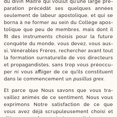
du divin Maître qui vou­lut qu’une large pré­
pa­ra­tion pré­cé­dât ses quelques années
seule­ment de labeur apos­to­lique, et qui se
bor­na à ne for­mer au sein du Collège apos­
to­lique que peu de membres, mais dont il
fit des ins­tru­ments choi­sis pour la future
conquête du monde, vous devez, vous aus­
si, Vénérables Frères, recher­cher avant tout
la for­ma­tion sur­na­tu­relle de vos direc­teurs
et pro­pa­gan­distes, sans trop vous pré­oc­cu­
per ni vous affli­ger de ce qu’ils consti­tuent
dans le com­men­ce­ment un
pusil­lus grex.
Et parce que Nous savons que vous tra­
vaillez ani­més de ce sen­ti­ment, Nous vous
expri­mons Notre satis­fac­tion de ce que
vous avez déjà scru­pu­leu­se­ment choi­si et