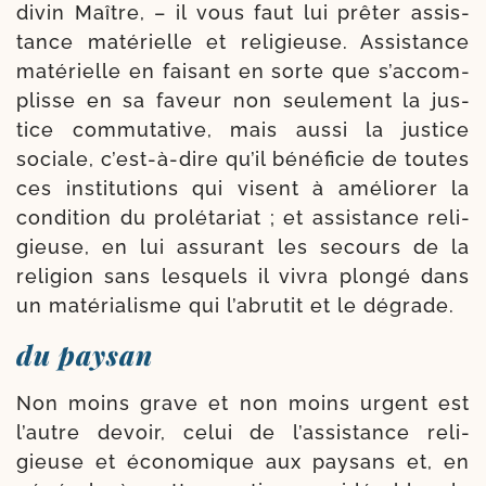
divin Maître, – il vous faut lui prê­ter assis­
tance maté­rielle et reli­gieuse. Assistance
maté­rielle en fai­sant en sorte que s’accom­
plisse en sa faveur non seule­ment la jus­
tice com­mu­ta­tive, mais aus­si la jus­tice
sociale, c’est-à-dire qu’il béné­fi­cie de toutes
ces ins­ti­tu­tions qui visent à amé­lio­rer la
condi­tion du pro­lé­ta­riat ; et assis­tance reli­
gieuse, en lui assu­rant les secours de la
reli­gion sans les­quels il vivra plon­gé dans
un maté­ria­lisme qui l’abrutit et le dégrade.
du paysan
Non moins grave et non moins urgent est
l’autre devoir, celui de l’assistance reli­
gieuse et éco­no­mique aux pay­sans et, en