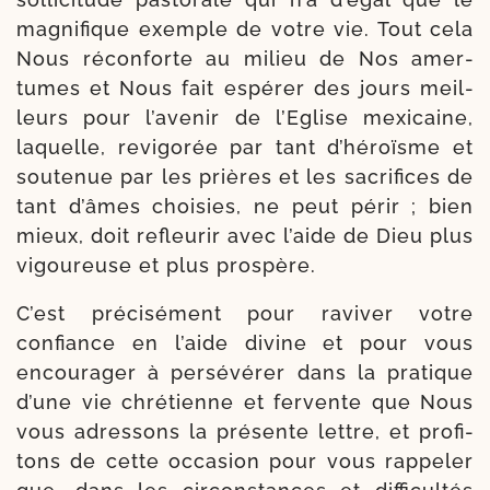
magni­fique exemple de votre vie. Tout cela
Nous récon­forte au milieu de Nos amer­
tumes et Nous fait espé­rer des jours meil­
leurs pour l’avenir de l’Eglise mexi­caine,
laquelle, revi­go­rée par tant d’héroïsme et
sou­te­nue par les prières et les sacri­fices de
tant d’âmes choi­sies, ne peut périr ; bien
mieux, doit refleu­rir avec l’aide de Dieu plus
vigou­reuse et plus prospère.
C’est pré­ci­sé­ment pour ravi­ver votre
confiance en l’aide divine et pour vous
encou­ra­ger à per­sé­vé­rer dans la pra­tique
d’une vie chré­tienne et fer­vente que Nous
vous adres­sons la pré­sente lettre, et pro­fi­
tons de cette occa­sion pour vous rap­pe­ler