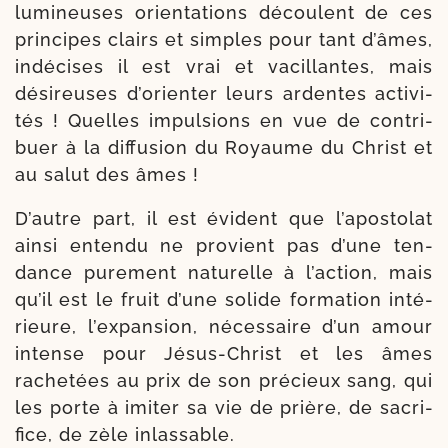
lumi­neuses orienta­tions découlent de ces
prin­cipes clairs et simples pour tant d’âmes,
indé­cises il est vrai et vacillantes, mais
dési­reuses d’orienter leurs ardentes acti­vi­
tés ! Quelles impul­sions en vue de contri­
buer à la dif­fu­sion du Royaume du Christ et
au salut des âmes !
D’autre part, il est évident que l’apostolat
ain­si enten­du ne pro­vient pas d’une ten­
dance pure­ment natu­relle à l’action, mais
qu’il est le fruit d’une solide for­ma­tion inté­
rieure, l’expansion, néces­saire d’un amour
intense pour Jésus-​Christ et les âmes
rache­tées au prix de son pré­cieux sang, qui
les porte à imi­ter sa vie de prière, de sacri­
fice, de zèle inlassable.