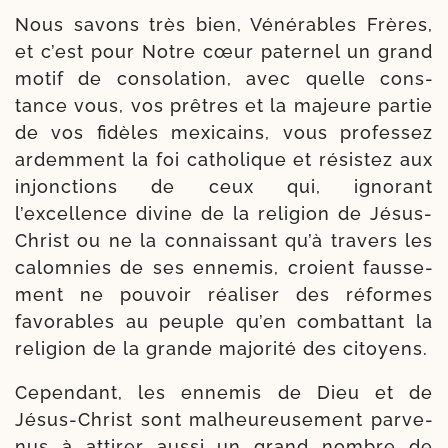
Nous savons très bien, Vénérables Frères,
et c’est pour Notre cœur pater­nel un grand
motif de conso­la­tion, avec quelle cons­
tance vous, vos prêtres et la majeure par­tie
de vos fidèles mexi­cains, vous pro­fes­sez
ardem­ment la foi catho­lique et résis­tez aux
injonc­tions de ceux qui, igno­rant
l’excellence divine de la reli­gion de Jésus-​
Christ ou ne la connais­sant qu’à tra­vers les
calom­nies de ses enne­mis, croient faus­se­
ment ne pou­voir réa­li­ser des réformes
favo­rables au peuple qu’en com­bat­tant la
reli­gion de la grande majo­ri­té des citoyens.
Cependant, les enne­mis de Dieu et de
Jésus-​Christ sont mal­heu­reu­se­ment par­ve­
nus à atti­rer aus­si un grand nombre de