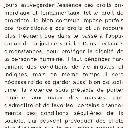
jours sau­ve­gar­der l’es­sence des droits pri­
mor­diaux et fon­da­men­taux, tel le droit de
pro­prié­té, le bien com­mun impose par­fois
des res­tric­tions à ces droits et un recours
plus fré­quent que dans le pas­sé à l’appli­
cation de la jus­tice sociale. Dans cer­taines
cir­cons­tances, pour pro­té­ger la digni­té de
la per­sonne humaine, il faut dénon­cer har­
di­ment des condi­tions de vie injustes et
indignes, mais en même temps il sera
néces­saire de se gar­der aus­si bien de légi­
timer la vio­lence sous pré­texte de por­ter
remède aux maux des masses, que
d’admettre et de favo­ri­ser cer­tains chan­ge­
ments des condi­tions sécu­lières de la
socié­té, qui peuvent pro­vo­quer des effets