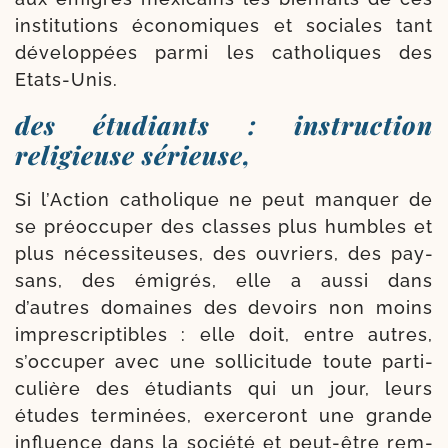
ins­ti­tu­tions éco­no­miques et sociales tant
déve­loppées par­mi les catho­liques des
Etats-Unis.
des étudiants : instruction
religieuse sérieuse,
Si l’Action catho­lique ne peut man­quer de
se pré­oc­cu­per des classes plus humbles et
plus néces­si­teuses, des ouvriers, des pay­
sans, des émi­grés, elle a aus­si dans
d’autres domaines des devoirs non moins
impres­crip­tibles : elle doit, entre autres,
s’occuper avec une sol­li­ci­tude toute par­ti­
cu­lière des étu­diants qui un jour, leurs
études ter­mi­nées, exer­ce­ront une grande
influence dans la socié­té et peut-​être rem­