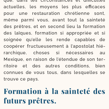
que, dans les cir­cons­tances et dif­fi­cul­tés
actuelles, les moyens les plus effi­caces
pour une res­tau­ra­tion chré­tienne sont,
même par­mi vous, avant tout la sain­te­té
des prêtres, et en second lieu la for­ma­tion
des laïques, for­ma­tion si appro­priée et si
soi­gnée qu’elle les rende capables de
coopé­rer fruc­tueu­se­ment à l’apostolat hié­
rar­chique, choses si néces­saires au
Mexique, en rai­son de l’étendue de son ter­
ri­toire et des autres condi­tions, bien
connues de vous tous, dans les­quelles se
trouve ce pays.
Formation à la sainteté des
futurs prêtres.