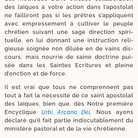
des laïques à votre action dans l’apostolat
ne failli­ront pas si les prêtres s’appliquent
avec empres­se­ment à culti­ver le peuple
chré­tien sui­vant une sage direc­tion spi­ri­
tuelle, en lui don­nant une ins­truc­tion reli­
gieuse soi­gnée non diluée en de vains dis­
cours, mais nour­rie de saine doc­trine pui­
sée dans les Saintes Ecritures et pleine
d’onction et de force.
Il est vrai que tous ne com­prennent pas
tout à fait la néces­sité de ce saint apos­to­lat
des laïques, bien que, dès Notre pre­mière
Encyclique
Urbi Arcano Dei
,
Nous ayons
décla­ré qu’il fait par­tie indis­cu­ta­ble­ment du
minis­tère pas­to­ral et de la vie chrétienne.