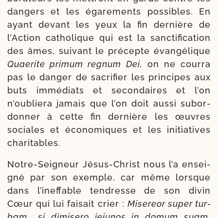
dan­gers et les éga­re­ments pos­sibles. En
ayant devant les yeux la fin der­nière de
l’Action catho­lique qui est la sanc­ti­fi­ca­tion
des âmes, sui­vant le pré­cepte évan­gé­lique
Quaerite pri­mum regnum Dei,
on ne cour­ra
pas le dan­ger de sacri­fier les prin­cipes aux
buts immé­diats et secon­daires et l’on
n’oubliera jamais que l’on doit aus­si subor­
don­ner à cette fin der­nière les œuvres
sociales et éco­no­miques et les ini­tia­tives
charitables.
Notre-​Seigneur Jésus-​Christ nous l’a ensei­
gné par son exemple, car même lorsque
dans l’ineffable ten­dresse de son divin
Cœur qui lui fai­sait crier :
Misereor super tur­
bam… si dimi­se­ro ieiu­nos in domum suam,