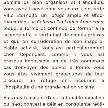
Séminaires bien orga­ni­sés et tran­quilles,
vous avez trou­vé pour vos clercs, en cette
Ville Eter­nelle, un refuge ample et affec­
tueux dans le
Collegio Pio
Latino­ Americano,
lequel a for­mé et conti­nue de for­mer à la
science et à la ver­tu tant de dignes prêtres
et qui, en consi­dé­ra­tion de son inap­pré­
ciable acti­vi­té, Nous est par­ti­cu­liè­re­ment
cher. Cependant, comme il vous est
presque impos­sible en de très nom­breux
cas d’envoyer des élèves à Rome, vous
vous êtes vive­ment pré­oc­cu­pés de leur
pro­cu­rer un refuge en recou­rant à
l’hospitalité d’une grande nation voisine.
En vous féli­ci­tant d’une si louable ini­tia­tive
qui s’est conver­tie déjà en conso­lante réa­li­