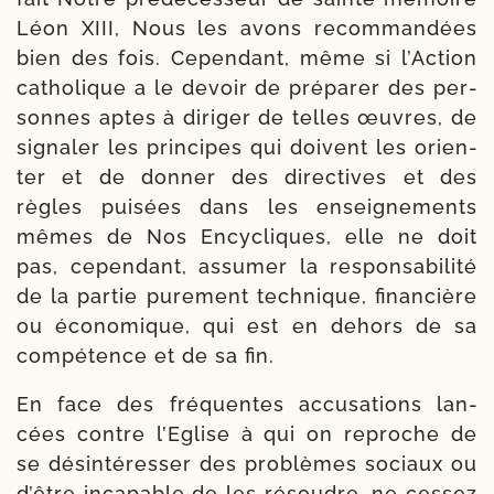
Léon XIII, Nous les avons recom­man­dées
bien des fois. Cependant, même si l’Action
catho­lique a le devoir de pré­pa­rer des per­
sonnes aptes à diri­ger de telles œuvres, de
signa­ler les prin­cipes qui doivent les orien­
ter et de don­ner des direc­tives et des
règles pui­sées dans les ensei­gne­ments
mêmes de Nos Encycliques, elle ne doit
pas, cepen­dant, assu­mer la res­ponsabilité
de la par­tie pure­ment tech­nique, finan­cière
ou éco­nomique, qui est en dehors de sa
com­pé­tence et de sa fin.
En face des fré­quentes accu­sa­tions lan­
cées contre l’Eglise à qui on reproche de
se dés­in­té­res­ser des pro­blèmes sociaux ou
d’être inca­pable de les résoudre, ne ces­sez