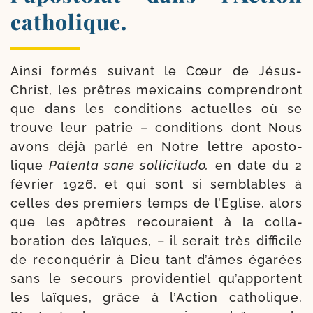
catholique.
Ainsi for­més sui­vant le Cœur de Jésus-​
Christ, les prêtres mexi­cains com­pren­dront
que dans les condi­tions actuelles où se
trouve leur patrie – condi­tions dont Nous
avons déjà par­lé en Notre lettre apos­to­
lique
Patenta sane sol­li­ci­tu­do,
en date du 2
février 1926, et qui sont si sem­blables à
celles des pre­miers temps de l’Eglise, alors
que les apôtres recou­raient à la colla­
boration des laïques, – il serait très dif­fi­cile
de recon­qué­rir à Dieu tant d’âmes éga­rées
sans le secours pro­vi­den­tiel qu’ap­portent
les laïques, grâce à l’Action catho­lique.