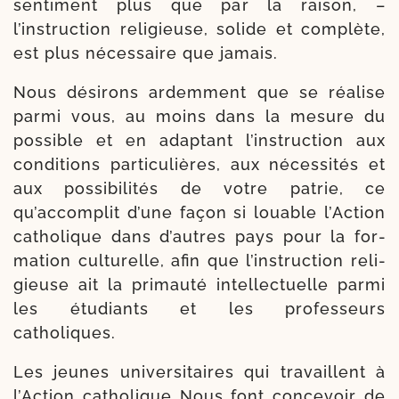
sen­ti­ment plus que par la rai­son, –
l’instruction reli­gieuse, solide et com­plète,
est plus néces­saire que jamais.
Nous dési­rons ardem­ment que se réa­lise
par­mi vous, au moins dans la mesure du
pos­sible et en adap­tant l’instruction aux
con­ditions par­ti­cu­lières, aux néces­si­tés et
aux pos­si­bi­li­tés de votre patrie, ce
qu’accomplit d’une façon si louable l’Action
catho­lique dans d’autres pays pour la for­
ma­tion cultu­relle, afin que l’ins­truction reli­
gieuse ait la pri­mau­té intel­lec­tuelle par­mi
les étu­diants et les pro­fes­seurs
catholiques.
Les jeunes uni­ver­si­taires qui tra­vaillent à
l’Action catho­lique Nous font conce­voir de