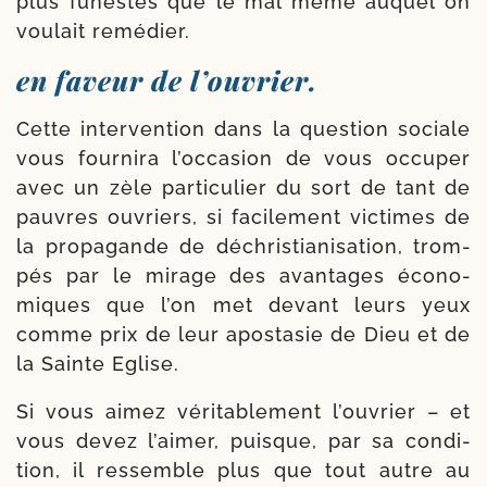
plus funestes que le mal même auquel on
vou­lait remédier.
en faveur de l’ouvrier.
Cette inter­ven­tion dans la ques­tion sociale
vous four­ni­ra l’oc­casion de vous occu­per
avec un zèle par­ti­cu­lier du sort de tant de
pauvres ouvriers, si faci­le­ment vic­times de
la pro­pa­gande de déchris­tia­ni­sa­tion, trom­
pés par le mirage des avan­tages écono­
miques que l’on met devant leurs yeux
comme prix de leur apos­tasie de Dieu et de
la Sainte Eglise.
Si vous aimez véri­ta­ble­ment l’ouvrier – et
vous devez l’aimer, puisque, par sa condi­
tion, il res­semble plus que tout autre au