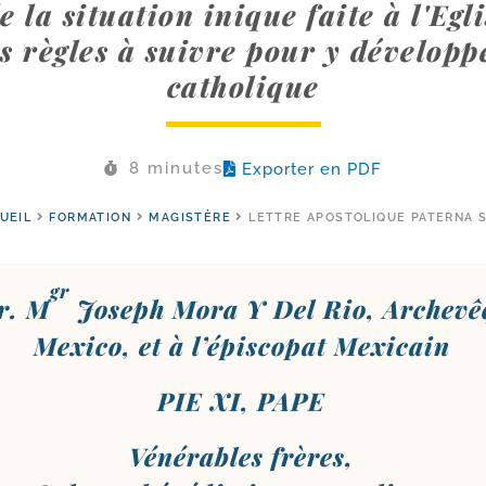
e la situation inique faite à l'Egl
s règles à suivre pour y développ
catholique
8 minutes
Exporter en PDF
UEIL
FORMATION
MAGISTÈRE
LETTRE APOSTOLIQUE PATERNA 
gr
r. M
Joseph Mora Y Del Rio, Archevê
Mexico, et à l’é­pis­co­pat Mexicain
PIE XI, PAPE
Vénérables frères,