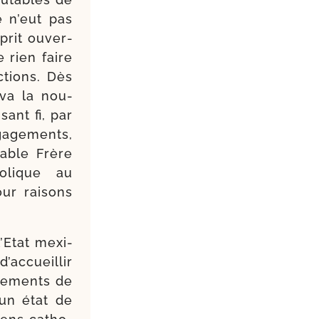
ée n’eut pas
prit ouver­
 rien faire
­tions. Dès
­va la nou­
ant fi, par
a­ge­ments,
­rable Frère
o­lique au
r rai­sons
’Etat mexi­
d’accueillir
­ne­ments de
 un état de