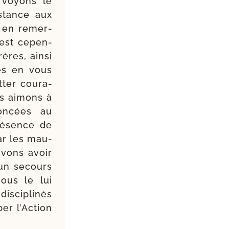
 voyons le
is­tance aux
t en remer­
 est cepen­
ères, ain­si
es en vous
ter cou­ra­
us aimons à
on­cées au
é­sence de
ar les mau­
u­vons avoir
 un secours
ous le lui
s­ci­pli­nés
per l’Action