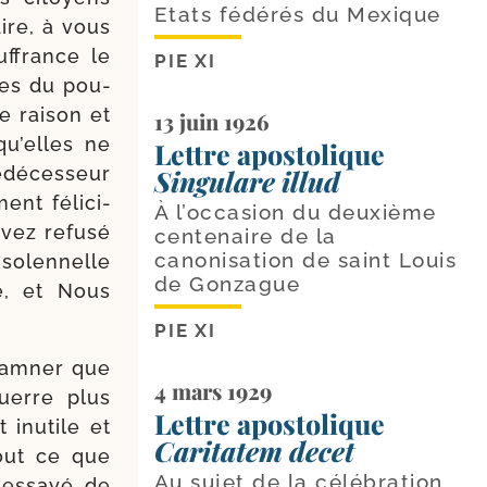
Etats fédérés du Mexique
dire, à vous
f­france le
PIE XI
ces du pou­
e rai­son et
13 juin 1926
u’elles ne
Lettre apostolique
é­ces­seur
Singulare illud
nt féli­ci­
À l’occasion du deuxième
avez refu­sé
centenaire de la
canonisation de saint Louis
 solen­nelle
de Gonzague
tre, et Nous
PIE XI
dam­ner que
4 mars 1929
guerre plus
Lettre apostolique
t inutile et
Caritatem decet
tout ce que
Au sujet de la célébration
s essayé de