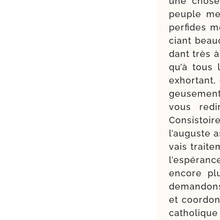
une chose
peuple mexi
per­fides 
ciant beau
dant très à
qu’à tous 
exhor­tant
geu­se­men
vous redi
Consistoir
l’auguste a
vais trai­t
l’espéranc
encore plu
deman­dons 
et coor­don
catho­liqu