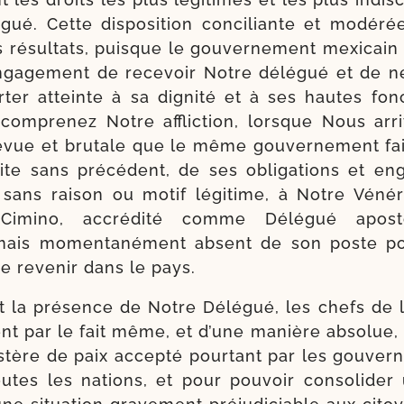
gué. Cette dis­po­si­tion conci­liante et modé­r
 résul­tats, puisque le gou­vernement mexi­cain 
engagement de rece­voir Notre délé­gué et de ne
­ter atteinte à sa digni­té et à ses hautes fonc
com­pre­nez Notre afflic­tion, lorsque Nous arri
­vue et bru­tale que le même gouver­nement fai­s
te sans pré­cé­dent, de ses obli­ga­tions et eng
it, sans rai­son ou motif légi­time, à Notre Véné
Cimino, accré­di­té comme Délégué apos­t
ais momen­ta­né­ment absent de son poste pou
de reve­nir dans le pays.
nt la pré­sence de Notre Délégué, les chefs de l
nt par le fait même, et d’une manière abso­lue, 
­tère de paix accep­té pour­tant par les gou­ver
utes les nations, et pour pou­voir conso­li­der