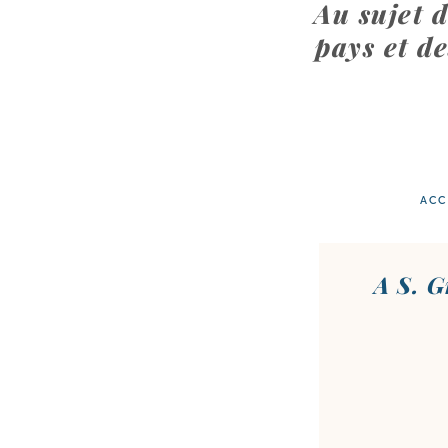
Au sujet d
pays et de
ACC
A S. G