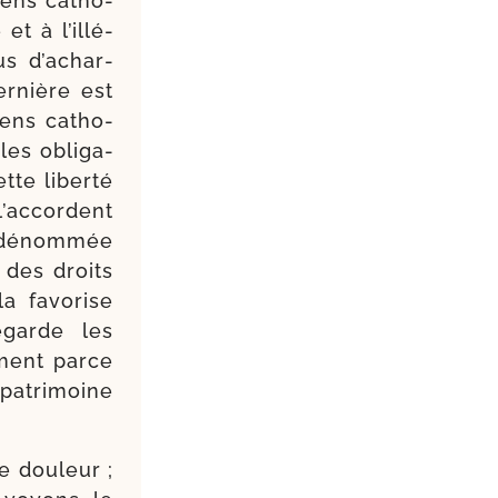
oyens catho­
et à l’illé­
us d’achar­
er­nière est
yens catho­
les obli­ga­
tte liber­té
l’accordent
 dénom­mée
 des droits
a favo­rise
regarde les
ment parce
 patri­moine
 dou­leur ;