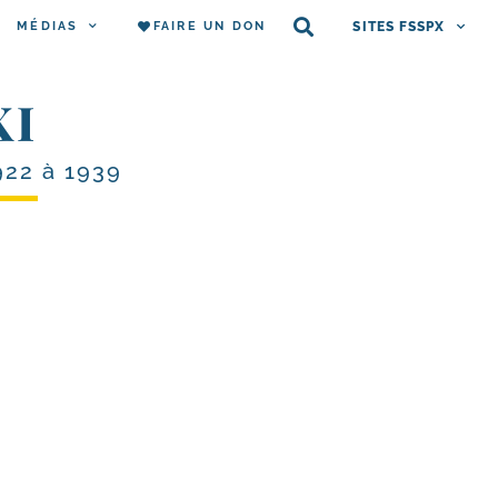
MÉDIAS
FAIRE UN DON
SITES FSSPX
XI
922 à 1939