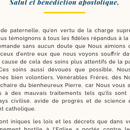
Salut et béné­dic­tion apostolique,
i­tude pater­nelle, qu’en ver­tu de la charge su
s témoi­gnons à tous les fidèles répan­dus à la 
 demande sans aucun doute que Nous aimions 
er ceux d’entre eux que nous voyons souf­frir da
 cause de cela des soins plus atten­tifs de la p
Ces soins aus­si dévoués que pos­sible, Nou
nés bien volon­tiers, Vénérables Frères, dès No
a chaire du bienheu­reux Pierre, car Nous vous 
s à des mau­vais trai­tements tels qu’ils son
ys civi­li­sé, avide de pro­grès et de science
nt catholique.
nt iniques les lois et les décrets que dans v
­ne­ment hos­tile à l’Eglise a por­tés contre l