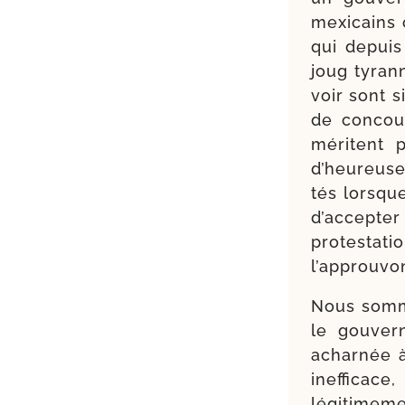
mexi­cains 
qui depuis
joug tyran
voir sont s
de concou­
méritent 
d’heureuse 
tés lorsque
d’accepter 
pro­tes­ta­
l’approuvon
Nous somme
le gou­ver
achar­née à
inef­fi­ca
légi­ti­me