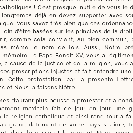
catho­liques ! C’est presque inutile de vous le 
 long­temps déjà en devez sup­por­ter avec sou
­nique. Vous savez très bien que ces ordon­nan
i loin d’être basées sur les prin­cipes de la droit
rir, comme cela convient, au bien com­mun, q
pas même le nom de lois. Aussi, Notre pré­d
mémoire, le Pape Benoît XV, vous a légi­ti­me­me
, à cause de la jus­tice et de la reli­gion, vous 
ces pres­crip­tions injustes et fait entendre une
tion. Cette pro­tes­ta­tion, par la pré­sente Let
s et Nous la fai­sons Nôtre.
s d’autant plus pous­sé à pro­tes­ter et à con
­ne­ment mexi­cain fait de jour en jour une 
 la reli­gion catho­lique et ain­si rend tout à fai
ce, au grand détri­ment de votre pays si aimé, 
­ment, dans le pas­sé et le pré­sent, Nous avon