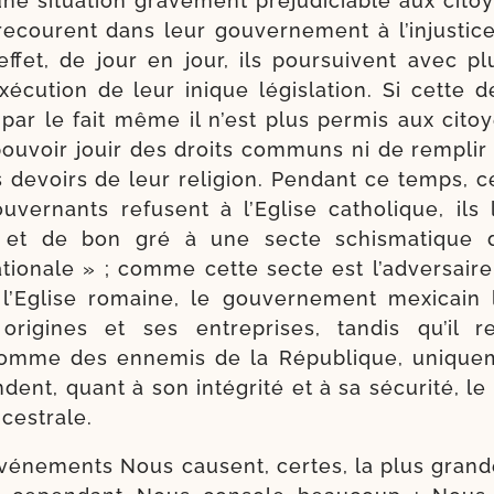
e situa­tion gra­ve­ment pré­ju­di­ciable aux cit
 recourent dans leur gou­ver­ne­ment à l’injustice 
effet, de jour en jour, ils pour­suivent avec pl
écution de leur inique légis­la­tion. Si cette d
 par le fait même il n’est plus per­mis aux cito
ou­voir jouir des droits com­muns ni de rem­plir 
s devoirs de leur reli­gion. Pendant ce temps, ce
­ver­nants refusent à l’Eglise catho­lique, ils 
nt et de bon gré à une secte schis­ma­tique
atio­nale » ; comme cette secte est l’adversaire
l’Eglise romaine, le gou­ver­ne­ment mexi­cain l
ri­gines et ses entre­prises, tan­dis qu’il 
mme des enne­mis de la République, uni­que­
dent, quant à son inté­gri­té et à sa sécu­ri­té, le
ncestrale.
vé­ne­ments Nous causent, certes, la plus grande