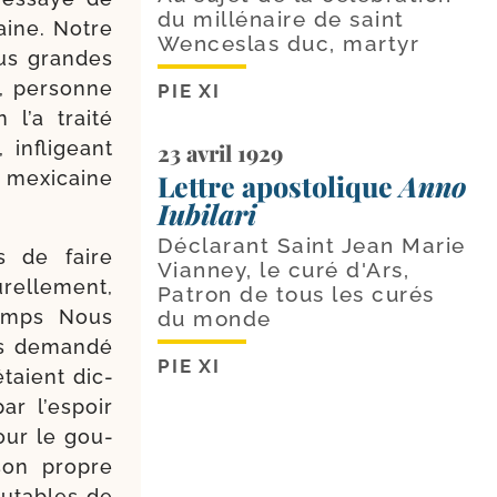
du millénaire de saint
caine. Notre
Wenceslas duc, martyr
lus grandes
, per­sonne
PIE XI
l’a trai­té
infli­geant
23 avril 1929
n mexi­caine
Lettre apostolique
Anno
Iubilari
Déclarant Saint Jean Marie
s de faire
Vianney, le curé d'Ars,
rel­le­ment,
Patron de tous les curés
temps Nous
du monde
ns deman­dé
PIE XI
étaient dic­
ar l’espoir
our le gou­
 son propre
cu­tables de