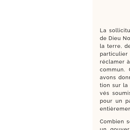
La sol­li­c
de Dieu Nou
la terre,
parti­culi
récla­mer à
com­mun. 
avons don­
tion sur l
vés sou­mi
pour un pa
entiè­re­me
Combien so
un gou­ver