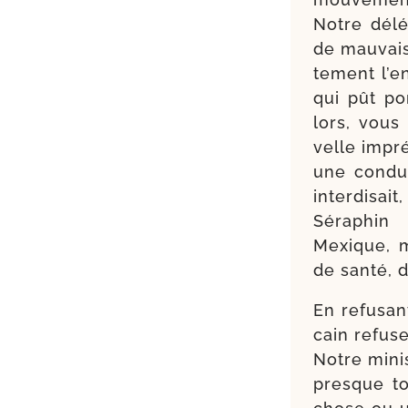
Notre délé­
de mau­vais
te­ment l’
qui pût por
lors, vous 
velle impré
une condui
inter­di­sa
Séraphin 
Mexique, m
de san­té, 
En refu­sa
cain refuse
Notre minis
presque to