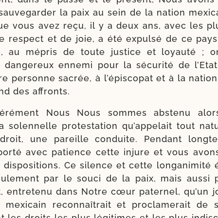
sau­ve­gar­der la paix au sein de la nation mexi­
e vous avez reçu, il y a deux ans, avec les p
 res­pect et de joie, a été expul­sé de ce pays
e, au mépris de toute jus­tice et loyau­té ; on 
n­ge­reux enne­mi pour la sécu­ri­té de l’Etat, 
tre per­sonne sacrée, à l’é­pis­co­pat et à la natio
nd des affronts.
­bé­ré­ment Nous Nous sommes abs­te­nu alor
 solen­nelle pro­tes­ta­tion qu’appelait tout natu­
droit, une pareille conduite. Pendant long­
por­té avec patience cette injure et vous avo
is­po­si­tions. Ce silence et cette lon­ga­ni­mi­té 
ule­ment par le sou­ci de la paix, mais aus­si p
, entre­te­nu dans Notre cœur pater­nel, qu’un j
t mexi­cain recon­naîtrait et pro­cla­me­rait de
 les droits les plus légi­times et les plus indis­