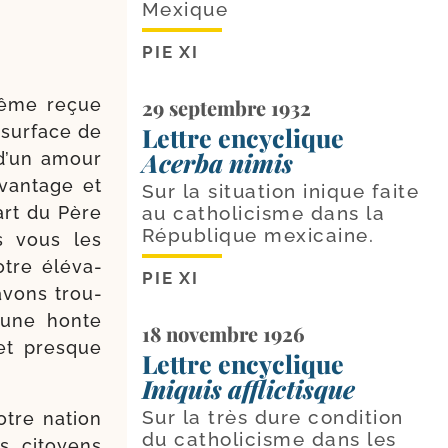
Mexique
PIE XI
29 septembre 1932
prême reçue
Lettre encyclique
sur­face de
Acerba nimis
d’un amour
van­tage et
Sur la situation inique faite
au catholicisme dans la
art du Père
République mexicaine.
s vous les
tre élé­va­
PIE XI
avons trou­
t une honte
18 novembre 1926
 et presque
Lettre encyclique
Iniquis afflictisque
Sur la très dure condition
otre nation
du catholicisme dans les
es citoyens