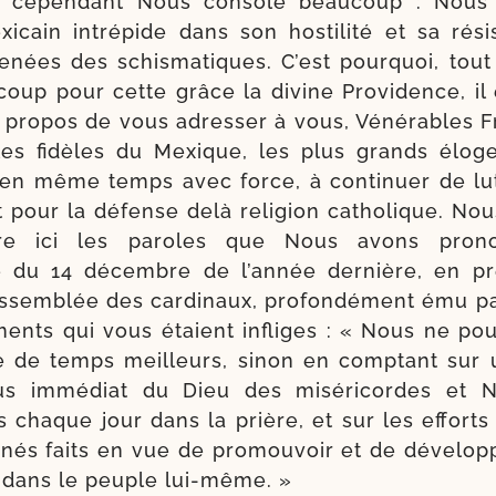
 cepen­dant Nous console beau­coup : Nous
­cain intré­pide dans son hos­ti­li­té et sa rés
menées des schis­ma­tiques. C’est pour­quoi, tou
­coup pour cette grâce la divine Providence, il
 pro­pos de vous adres­ser à vous, Vénérables Fr
les fidèles du Mexique, les plus grands élog
, en même temps avec force, à conti­nuer de lut­
t pour la défense delà reli­gion catho­lique. No
re ici les paroles que Nous avons pro­n
e du 14 décembre de l’année der­nière, en pr
ssem­blée des car­di­naux, pro­fon­dé­ment ému p
e­ments qui vous étaient infliges : « Nous ne po
e de temps meilleurs, sinon en comp­tant sur
s immé­diat du Dieu des misé­ri­cordes et N
chaque jour dans la prière, et sur les efforts di
­nés faits en vue de pro­mou­voir et de déve­lop­
e dans le peuple lui-même. »