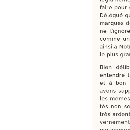
faire pour 
Délégué qu
marques de
ne l’i­gnor
comme un da
ain­si à No
le plus gra
Bien déli
entendre la
et à bon 
avons sup­
les mêmes d
tés non se
très ardent
ver­ne­men
mou­ve­ment