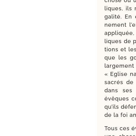
chose ou un
liques, ils
galité. En 
nement l’ex
appli­quée,
liques de p
tions et le
que les gou
lar­ge­me
« Eglise n
sacrés de 
dans ses o
évêques co
qu’ils défen
de la foi a
Tous ces é