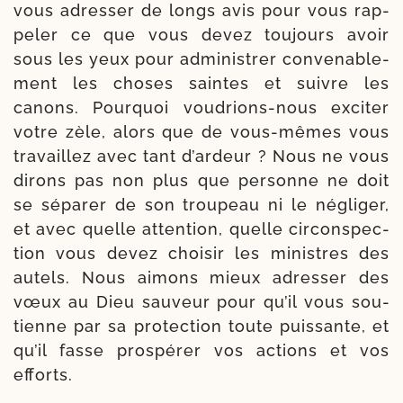
vous adres­ser de longs avis pour vous rap­
pe­ler ce que vous devez tou­jours avoir
sous les yeux pour admi­nis­trer conve­na­ble­
ment les choses saintes et suivre les
canons. Pourquoi voudrions-​nous exci­ter
votre zèle, alors que de vous-​mêmes vous
tra­vaillez avec tant d’ar­deur ? Nous ne vous
dirons pas non plus que per­sonne ne doit
se sépa­rer de son trou­peau ni le négli­ger,
et avec quelle atten­tion, quelle cir­cons­pec­
tion vous devez choi­sir les ministres des
autels. Nous aimons mieux adres­ser des
vœux au Dieu sau­veur pour qu’il vous sou­
tienne par sa pro­tec­tion toute puis­sante, et
qu’il fasse pros­pé­rer vos actions et vos
efforts.