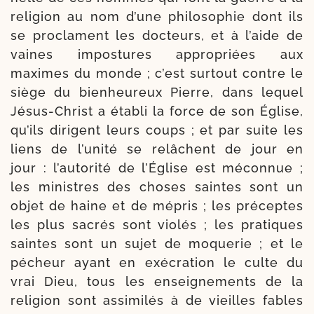
reli­gion au nom d’une phi­lo­so­phie dont ils
se pro­clament les doc­teurs, et à l’aide de
vaines impos­tures appro­priées aux
maximes du monde ; c’est sur­tout contre le
siège du bien­heu­reux Pierre, dans lequel
Jésus-​Christ a éta­bli la force de son Église,
qu’ils dirigent leurs coups ; et par suite les
liens de l’u­ni­té se relâchent de jour en
jour : l’au­to­ri­té de l’Église est mécon­nue ;
les ministres des choses saintes sont un
objet de haine et de mépris ; les pré­ceptes
les plus sacrés sont vio­lés ; les pra­tiques
saintes sont un sujet de moque­rie ; et le
pécheur ayant en exé­cra­tion le culte du
vrai Dieu, tous les ensei­gne­ments de la
reli­gion sont assi­mi­lés à de vieilles fables