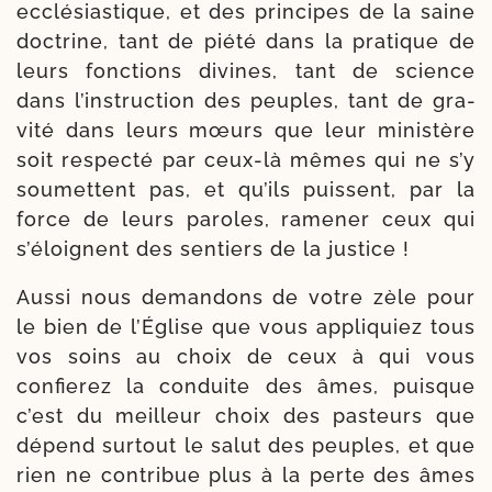
ecclé­sias­tique, et des prin­cipes de la saine
doc­trine, tant de pié­té dans la pra­tique de
leurs fonc­tions divines, tant de science
dans l’ins­truc­tion des peuples, tant de gra­
vi­té dans leurs mœurs que leur minis­tère
soit res­pec­té par ceux-​là mêmes qui ne s’y
sou­mettent pas, et qu’ils puissent, par la
force de leurs paroles, rame­ner ceux qui
s’é­loignent des sen­tiers de la justice !
Aussi nous deman­dons de votre zèle pour
le bien de l’Église que vous appli­quiez tous
vos soins au choix de ceux à qui vous
confie­rez la conduite des âmes, puisque
c’est du meilleur choix des pas­teurs que
dépend sur­tout le salut des peuples, et que
rien ne contri­bue plus à la perte des âmes