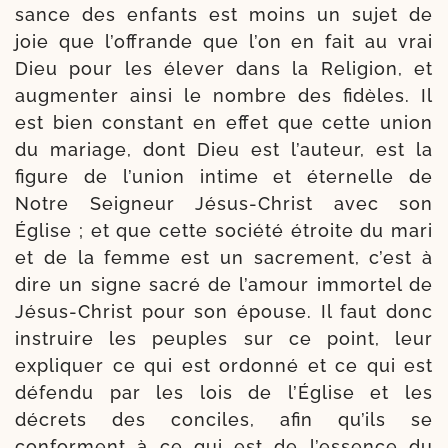
sance des enfants est moins un sujet de
joie que l’of­frande que l’on en fait au vrai
Dieu pour les éle­ver dans la Religion, et
aug­men­ter ain­si le nombre des fidèles. Il
est bien constant en effet que cette union
du mariage, dont Dieu est l’au­teur, est la
figure de l’u­nion intime et éter­nelle de
Notre Seigneur Jésus-​Christ avec son
Église ; et que cette socié­té étroite du mari
et de la femme est un sacre­ment, c’est à
dire un signe sacré de l’a­mour immor­tel de
Jésus-​Christ pour son épouse. Il faut donc
ins­truire les peuples sur ce point, leur
expli­quer ce qui est ordon­né et ce qui est
défen­du par les lois de l’Église et les
décrets des conciles, afin qu’ils se
conforment à ce qui est de l’es­sence du