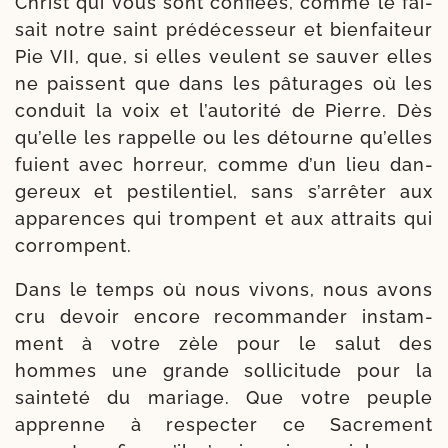
Christ qui vous sont confiées, comme le fai­
sait notre saint pré­dé­ces­seur et bien­fai­teur
Pie VII, que, si elles veulent se sau­ver elles
ne paissent que dans les pâtu­rages où les
conduit la voix et l’au­to­ri­té de Pierre. Dès
qu’elle les rap­pelle ou les détourne qu’elles
fuient avec hor­reur, comme d’un lieu dan­
ge­reux et pes­ti­len­tiel, sans s’ar­rê­ter aux
appa­rences qui trompent et aux attraits qui
corrompent.
Dans le temps où nous vivons, nous avons
cru devoir encore recom­man­der ins­tam­
ment à votre zèle pour le salut des
hommes une grande sol­li­ci­tude pour la
sain­te­té du mariage. Que votre peuple
apprenne à res­pec­ter ce Sacrement