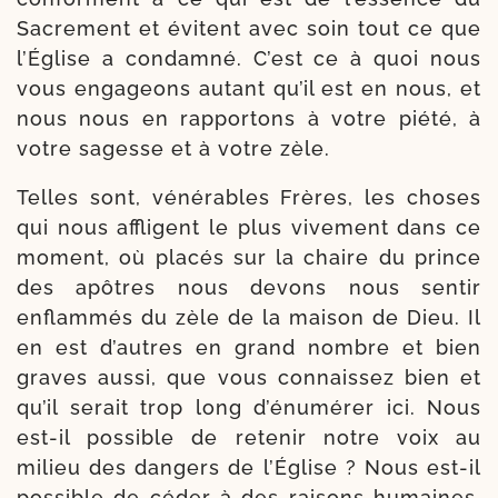
Sacrement et évitent avec soin tout ce que
l’Église a condam­né. C’est ce à quoi nous
vous enga­geons autant qu’il est en nous, et
nous nous en rap­por­tons à votre pié­té, à
votre sagesse et à votre zèle.
Telles sont, véné­rables Frères, les choses
qui nous affligent le plus vive­ment dans ce
moment, où pla­cés sur la chaire du prince
des apôtres nous devons nous sen­tir
enflam­més du zèle de la mai­son de Dieu. Il
en est d’autres en grand nombre et bien
graves aus­si, que vous connais­sez bien et
qu’il serait trop long d’é­nu­mé­rer ici. Nous
est-​il pos­sible de rete­nir notre voix au
milieu des dan­gers de l’Église ? Nous est-​il
pos­sible de céder à des rai­sons humaines,