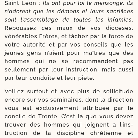
Saint Léon :
Ils ont pour loi le men­songe, ils
n’a­dorent que les démons et leurs sacri­fices
sont l’as­sem­blage de toutes les infa­mies
.
Repoussez ces maux de vos dio­cèses,
véné­rables Frères, et tâchez par la force de
votre auto­ri­té et par vos conseils que les
jeunes gens n’aient pour maîtres que des
hommes qui ne se recom­mandent pas
seule­ment par leur ins­truc­tion, mais aus­si
par leur conduite et leur piété.
Veillez sur­tout et avec plus de sol­li­ci­tude
encore sur vos sémi­naires, dont la direc­tion
vous est exclu­si­ve­ment attri­buée par le
concile de Trente. C’est là que vous devez
trou­ver des hommes qui joignent à l’ins­
truc­tion de la dis­ci­pline chré­tienne et