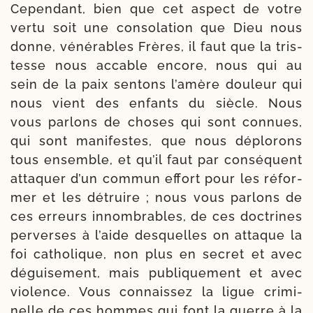
Cependant, bien que cet aspect de votre
ver­tu soit une conso­la­tion que Dieu nous
donne, véné­rables Frères, il faut que la tris­
tesse nous accable encore, nous qui au
sein de la paix sen­tons l’a­mère dou­leur qui
nous vient des enfants du siècle. Nous
vous par­lons de choses qui sont connues,
qui sont mani­festes, que nous déplo­rons
tous ensemble, et qu’il faut par consé­quent
atta­quer d’un com­mun effort pour les réfor­
mer et les détruire ; nous vous par­lons de
ces erreurs innom­brables, de ces doc­trines
per­verses à l’aide des­quelles on attaque la
foi catho­lique, non plus en secret et avec
dégui­se­ment, mais publi­que­ment et avec
vio­lence. Vous connais­sez la ligue cri­mi­
nelle de ces hommes qui font la guerre à la