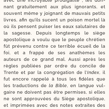
avec une incroyable pro­di­ga­li­té ; les don­
nant gra­tui­te­ment aux plus igno­rants, et
sou­vent même y joi­gnant de mau­vais petits
livres, afin qu’ils sucent un poi­son mor­tel là
où ils pensent pui­ser les eaux salu­taires de
la sagesse. Depuis long­temps le siège
apos­to­lique a vou­lu que le peuple chré­tien
fût pré­ve­nu contre ce ter­rible écueil de la
foi, et a frap­pé de ses ana­thèmes les
auteurs de ce grand mal. Aussi après les
règles publiées par ordre du concile de
Trente et par la congré­ga­tion de l’
Index
, il
fut encore rap­pe­lé à tous les fidèles que
les tra­duc­tions de
la Bible
, en langue vul­
gaire ne doivent pas être per­mises, si elles
ne sont approu­vées du Siège apos­to­lique,
et impri­mées avec des notes extraites des