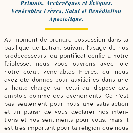
Primats, Archevêques et Évêques.
Vénérables Frères, Salut et Bénédiction
Apostolique.
Au moment de prendre pos­ses­sion dans la
basi­lique de Latran, sui­vant l’u­sage de nos
pré­dé­ces­seurs, du pon­ti­fi­cat confié à notre
fai­blesse, nous vous ouvrons avec joie
notre cœur, véné­rables Frères, qui nous
avez été don­nés pour auxi­liaires dans une
si haute charge par celui qui dis­pose des
emplois comme des évé­ne­ments. Ce n’est
pas seule­ment pour nous une satis­fac­tion
et un plai­sir de vous décla­rer nos inten­
tions et nos sen­ti­ments pour vous, mais il
est très impor­tant pour la reli­gion que nous