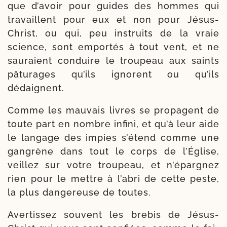
que d’a­voir pour guides des hommes qui
tra­vaillent pour eux et non pour Jésus-​
Christ, ou qui, peu ins­truits de la vraie
science, sont empor­tés à tout vent, et ne
sau­raient conduire le trou­peau aux saints
pâtu­rages qu’ils ignorent ou qu’ils
dédaignent.
Comme les mau­vais livres se pro­pagent de
toute part en nombre infi­ni, et qu’à leur aide
le lan­gage des impies s’é­tend comme une
gan­grène dans tout le corps de l’Église,
veillez sur votre trou­peau, et n’é­par­gnez
rien pour le mettre à l’a­bri de cette peste,
la plus dan­ge­reuse de toutes.
Avertissez sou­vent les bre­bis de Jésus-​