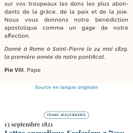
sur vos trou­peaux les dons les plus abon­
dants de la grâce, de la paix et de la joie.
Nous vous don­nons notre béné­dic­tion
apos­to­lique comme un gage de notre
affection.
Donné à Rome à Saint-​Pierre le 24 mai 1829,
la pre­mière année de notre pon­ti­fi­cat
.
Pie VIII
, Pape
Source en langue originale
FRANC-MAÇONNERIE
13 septembre 1821
Lettre encyclique
Ecclesiam a Jesu