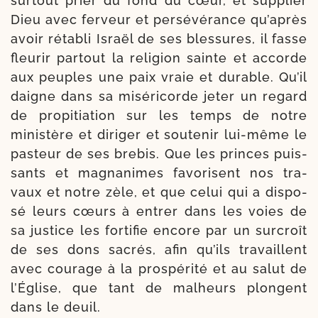
sur­tout prier du fond du cœur, et sup­plier
Dieu avec fer­veur et per­sé­vé­rance qu’a­près
avoir réta­bli Israël de ses bles­sures, il fasse
fleu­rir par­tout la reli­gion sainte et accorde
aux peuples une paix vraie et durable. Qu’il
daigne dans sa misé­ri­corde jeter un regard
de pro­pi­tia­tion sur les temps de notre
minis­tère et diri­ger et sou­te­nir lui-​même le
pas­teur de ses bre­bis. Que les princes puis­
sants et magna­nimes favo­risent nos tra­
vaux et notre zèle, et que celui qui a dis­po­
sé leurs cœurs à entrer dans les voies de
sa jus­tice les for­ti­fie encore par un sur­croît
de ses dons sacrés, afin qu’ils tra­vaillent
avec cou­rage à la pros­pé­ri­té et au salut de
l’Église, que tant de mal­heurs plongent
dans le deuil.