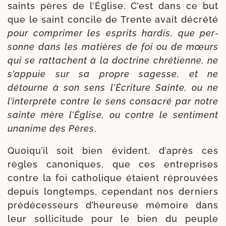
saints pères de l’Église. C’est dans ce but
que le saint concile de Trente avait décré­té
pour com­pri­mer les esprits har­dis, que per­
sonne dans les matières de foi ou de mœurs
qui se rat­tachent à la doc­trine chré­tienne, ne
s’ap­puie sur sa propre sagesse, et ne
détourne à son sens l’Écriture Sainte, ou ne
l’in­ter­prète contre le sens consa­cré par notre
sainte mère l’Église, ou contre le sen­ti­ment
una­nime des Pères
.
Quoiqu’il soit bien évident, d’a­près ces
règles cano­niques, que ces entre­prises
contre la foi catho­lique étaient réprou­vées
depuis long­temps, cepen­dant nos der­niers
pré­dé­ces­seurs d’heu­reuse mémoire dans
leur sol­li­ci­tude pour le bien du peuple