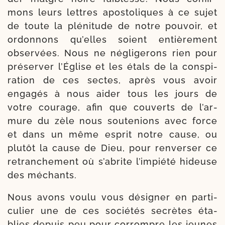
mons leurs lettres apos­to­liques à ce sujet
de toute la plé­ni­tude de notre pou­voir, et
ordon­nons qu’elles soient entiè­re­ment
obser­vées. Nous ne négli­ge­rons rien pour
pré­ser­ver l’Église et les étals de la conspi­
ra­tion de ces sectes, après vous avoir
enga­gés à nous aider tous les jours de
votre cou­rage, afin que cou­verts de l’ar­
mure du zèle nous sou­te­nions avec force
et dans un même esprit notre cause, ou
plu­tôt la cause de Dieu, pour ren­ver­ser ce
retran­che­ment où s’a­brite l’im­pié­té hideuse
des méchants.
Nous avons vou­lu vous dési­gner en par­ti­
cu­lier une de ces socié­tés secrètes éta­
blies depuis peu pour cor­rompre les jeunes