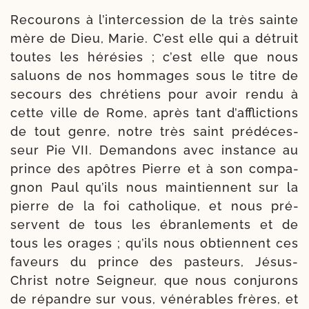
Recourons à l’in­ter­ces­sion de la très sainte
mère de Dieu, Marie. C’est elle qui a détruit
toutes les héré­sies ; c’est elle que nous
saluons de nos hom­mages sous le titre de
secours des chré­tiens pour avoir ren­du à
cette ville de Rome, après tant d’af­flic­tions
de tout genre, notre très saint pré­dé­ces­
seur Pie VII. Demandons avec ins­tance au
prince des apôtres Pierre et à son com­pa­
gnon Paul qu’ils nous main­tiennent sur la
pierre de la foi catho­lique, et nous pré­
servent de tous les ébran­le­ments et de
tous les orages ; qu’ils nous obtiennent ces
faveurs du prince des pas­teurs, Jésus-​
Christ notre Seigneur, que nous conju­rons
de répandre sur vous, véné­rables frères, et