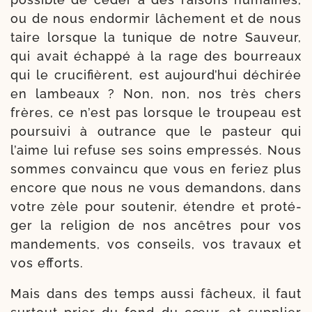
ou de nous endor­mir lâche­ment et de nous
taire lorsque la tunique de notre Sauveur,
qui avait échap­pé à la rage des bour­reaux
qui le cru­ci­fièrent, est aujourd’­hui déchi­rée
en lam­beaux ? Non, non, nos très chers
frères, ce n’est pas lorsque le trou­peau est
pour­sui­vi à outrance que le pas­teur qui
l’aime lui refuse ses soins empres­sés. Nous
sommes convain­cu que vous en feriez plus
encore que nous ne vous deman­dons, dans
votre zèle pour sou­te­nir, étendre et pro­té­
ger la reli­gion de nos ancêtres pour vos
man­de­ments, vos conseils, vos tra­vaux et
vos efforts.
Mais dans des temps aus­si fâcheux, il faut