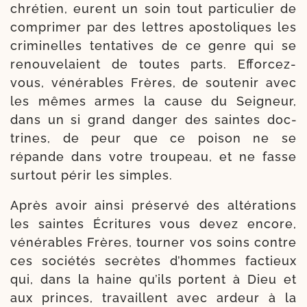
chré­tien, eurent un soin tout par­ti­cu­lier de
com­pri­mer par des lettres apos­to­liques les
cri­mi­nelles ten­ta­tives de ce genre qui se
renou­ve­laient de toutes parts. Efforcez-​
vous, véné­rables Frères, de sou­te­nir avec
les mêmes armes la cause du Seigneur,
dans un si grand dan­ger des saintes doc­
trines, de peur que ce poi­son ne se
répande dans votre trou­peau, et ne fasse
sur­tout périr les simples.
Après avoir ain­si pré­ser­vé des alté­ra­tions
les saintes Écritures vous devez encore,
véné­rables Frères, tour­ner vos soins contre
ces socié­tés secrètes d’hommes fac­tieux
qui, dans la haine qu’ils portent à Dieu et
aux princes, tra­vaillent avec ardeur à la