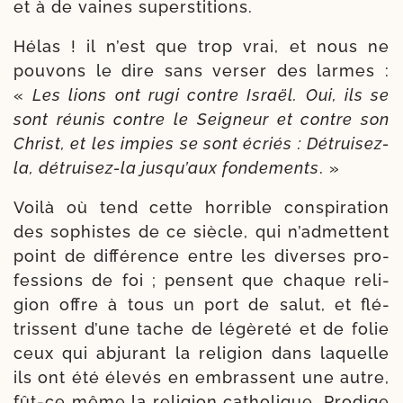
et à de vaines superstitions.
Hélas ! il n’est que trop vrai, et nous ne
pou­vons le dire sans ver­ser des larmes :
«
Les lions ont rugi contre Israël. Oui, ils se
sont réunis contre le Seigneur et contre son
Christ, et les impies se sont écriés : Détruisez-​
la, détruisez-​la jus­qu’aux fon­de­ments
. »
Voilà où tend cette hor­rible conspi­ra­tion
des sophistes de ce siècle, qui n’ad­mettent
point de dif­fé­rence entre les diverses pro­
fes­sions de foi ; pensent que chaque reli­
gion offre à tous un port de salut, et flé­
trissent d’une tache de légè­re­té et de folie
ceux qui abju­rant la reli­gion dans laquelle
ils ont été éle­vés en embrassent une autre,
fût-​ce même la reli­gion catho­lique. Prodige