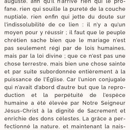
auguste, afin qu’il n’ar­rive rien qui le pro­
fane, rien qui souille la pure­té de la couche
nup­tiale, rien enfin qui jette du doute sur
l’in­dis­so­lu­bi­li­té de ce lien : il n’y a qu’un
moyen pour y réus­sir ; il faut que le peuple
chré­tien sache bien que le mariage n’est
pas seule­ment régi par de lois humaines,
mais par la loi divine ; que ce n’est pas une
chose ter­restre, mais bien une chose sainte
et par suite subor­don­née entiè­re­ment à la
puis­sance de l’Église. Car l’u­nion conju­gale
qui n’a­vait d’a­bord d’autre but que la repro­
duc­tion et la per­pé­tui­té de l’es­pèce
humaine a été éle­vée par Notre Seigneur
Jésus-​Christ à la digni­té de Sacrement et
enri­chie des dons célestes. La grâce a per­
fec­tion­né la nature, et main­te­nant la nais­