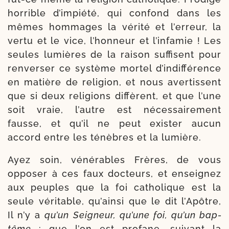
hor­rible d’im­pié­té, qui confond dans les
mêmes hom­mages la véri­té et l’er­reur, la
ver­tu et le vice, l’hon­neur et l’in­fa­mie ! Les
seules lumières de la rai­son suf­fisent pour
ren­ver­ser ce sys­tème mor­tel d’in­dif­fé­rence
en matière de reli­gion, et nous aver­tissent
que si deux reli­gions dif­fèrent, et que l’une
soit vraie, l’autre est néces­sai­re­ment
fausse, et qu’il ne peut exis­ter aucun
accord entre les ténèbres et la lumière.
Ayez soin, véné­rables Frères, de vous
oppo­ser à ces faux doc­teurs, et ensei­gnez
aux peuples que la foi catho­lique est la
seule véri­table, qu’ain­si que le dit l’Apôtre,
Il n’y a
qu’un Seigneur, qu’une foi, qu’un bap­
tême
: que l’on est pro­fane, sui­vant la