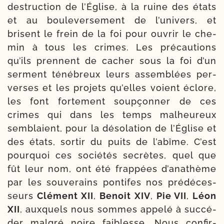
des­truc­tion de l’Église, à la ruine des états
et au bou­le­ver­se­ment de l’u­ni­vers, et
brisent le frein de la foi pour ouvrir le che­
min à tous les crimes. Les pré­cau­tions
qu’ils prennent de cacher sous la foi d’un
ser­ment téné­breux leurs assem­blées per­
verses et les pro­jets qu’elles voient éclore,
les font for­te­ment soup­çon­ner de ces
crimes qui dans les temps mal­heu­reux
sem­blaient, pour la déso­la­tion de l’Église et
des états, sor­tir du puits de l’a­bîme. C’est
pour­quoi ces socié­tés secrètes, quel que
fût leur nom, ont été frap­pées d’a­na­thème
par les sou­ve­rains pon­tifes nos pré­dé­ces­
seurs
Clément XII
,
Benoit XIV
,
Pie VII
,
Léon
XII
, aux­quels nous sommes appe­lé à suc­cé­
der mal­gré noire fai­blesse. Nous confir­