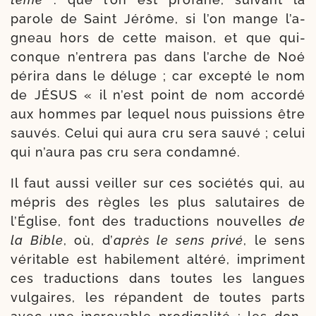
parole de Saint Jérôme, si l’on mange l’a­
gneau hors de cette mai­son, et que qui­
conque n’en­tre­ra pas dans l’arche de Noé
péri­ra dans le déluge ; car excep­té le nom
de JÉSUS « il n’est point de nom accor­dé
aux hommes par lequel nous puis­sions être
sau­vés. Celui qui aura cru sera sau­vé ; celui
qui n’au­ra pas cru sera condamné.
Il faut aus­si veiller sur ces socié­tés qui, au
mépris des règles les plus salu­taires de
l’Église, font des tra­duc­tions nou­velles
de
la Bible
, où, d’
après le sens pri­vé
, le sens
véri­table est habi­le­ment alté­ré, impriment
ces tra­duc­tions dans toutes les langues
vul­gaires, les répandent de toutes parts