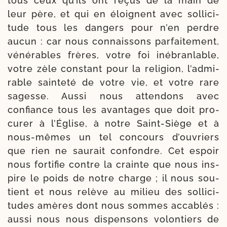
tous ceux qu’ils ont reçus de la main de
leur père, et qui en éloignent avec sol­li­ci­
tude tous les dan­gers pour n’en perdre
aucun : car nous connais­sons par­fai­te­ment,
véné­rables frères, votre foi inébran­lable,
votre zèle constant pour la reli­gion, l’ad­mi­
rable sain­te­té de votre vie, et votre rare
sagesse. Aussi nous atten­dons avec
confiance tous les avan­tages que doit pro­
cu­rer à l’Église, à notre Saint-​Siège et à
nous-​mêmes un tel concours d’ou­vriers
que rien ne sau­rait confondre. Cet espoir
nous for­ti­fie contre la crainte que nous ins­
pire le poids de notre charge ; il nous sou­
tient et nous relève au milieu des sol­li­ci­
tudes amères dont nous sommes acca­blés :
aus­si nous nous dis­pen­sons volon­tiers de