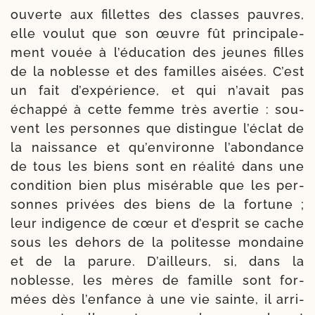
ouverte aux fillettes des classes pauvres,
elle vou­lut que son œuvre fût prin­ci­pa­le­
ment vouée à l’éducation des jeunes filles
de la noblesse et des familles aisées. C’est
un fait d’expé­rience, et qui n’avait pas
échap­pé à cette femme très aver­tie : sou­
vent les per­sonnes que dis­tingue l’éclat de
la nais­sance et qu’environne l’abondance
de tous les biens sont en réa­li­té dans une
condi­tion bien plus misé­rable que les per­
sonnes pri­vées des biens de la for­tune ;
leur indi­gence de cœur et d’esprit se cache
sous les dehors de la poli­tesse mon­daine
et de la parure. D’ailleurs, si, dans la
noblesse, les mères de famille sont for­
mées dès l’enfance à une vie sainte, il arri­