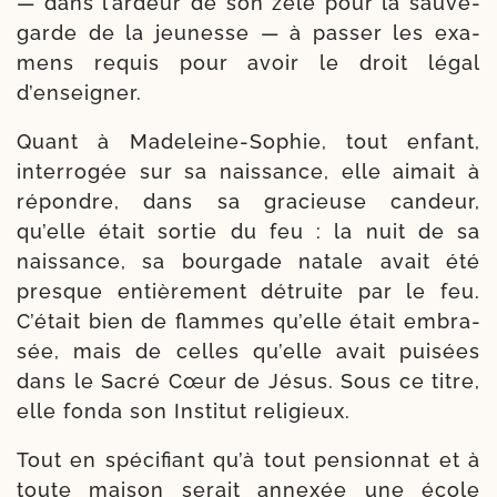
— dans l’ardeur de son zèle pour la sau­ve­
garde de la jeu­nesse — à pas­ser les exa­
mens requis pour avoir le droit légal
d’enseigner.
Quant à Madeleine-​Sophie, tout enfant,
inter­ro­gée sur sa nais­sance, elle aimait à
répondre, dans sa gra­cieuse can­deur,
qu’elle était sor­tie du feu : la nuit de sa
nais­sance, sa bour­gade natale avait été
presque entiè­re­ment détruite par le feu.
C’était bien de flammes qu’elle était embra­
sée, mais de celles qu’elle avait pui­sées
dans le Sacré Cœur de Jésus. Sous ce titre,
elle fon­da son Institut religieux.
Tout en spé­ci­fiant qu’à tout pen­sion­nat et à
toute mai­son serait annexée une école