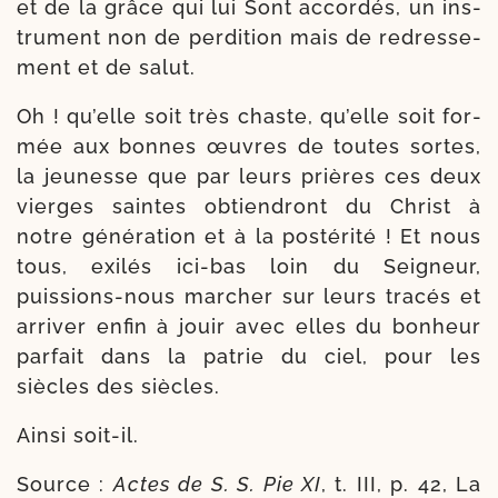
et de la grâce qui lui Sont accor­dés, un ins­
tru­ment non de per­di­tion mais de redres­se­
ment et de salut.
Oh ! qu’elle soit très chaste, qu’elle soit for­
mée aux bonnes œuvres de toutes sortes,
la jeu­nesse que par leurs prières ces deux
vierges saintes obtien­dront du Christ à
notre géné­ra­tion et à la pos­té­ri­té ! Et nous
tous, exi­lés ici-​bas loin du Seigneur,
puissions-​nous mar­cher sur leurs tra­cés et
arri­ver enfin à jouir avec elles du bon­heur
par­fait dans la patrie du ciel, pour les
siècles des siècles.
Ainsi soit-​il.
Source :
Actes de S. S. Pie XI
, t. III, p. 42, La