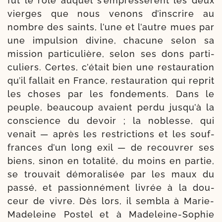
fut le rôle auquel s’empressèrent les deux
vierges que nous venons d’inscrire au
nombre des saints, l’une et l’autre mues par
une impul­sion divine, cha­cune selon sa
mis­sion par­ti­cu­lière, selon ses dons par­ti­
cu­liers. Certes, c’était bien une res­tau­ra­tion
qu’il fal­lait en France, restaura­tion qui reprit
les choses par les fon­de­ments. Dans le
peuple, beau­coup avaient per­du jusqu’à la
conscience du devoir ; la noblesse, qui
venait — après les res­tric­tions et les souf­
frances d’un long exil — de recou­vrer ses
biens, sinon en tota­li­té, du moins en par­tie,
se trou­vait démo­ra­li­sée par les maux du
pas­sé, et pas­sion­né­ment livrée à la dou­
ceur de vivre. Dès lors, il sem­bla à Marie-​
Madeleine Postel et à Madeleine-​Sophie