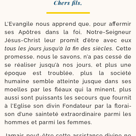
Chers fils,
L’Evangile nous apprend que, pour affer­mir
ses Apôtres dans la foi, Notre-​Seigneur
Jésus-​Christ leur pro­mit d’être avec eux
tous les jours jus­qu’à la fin des siècles.
Cette
pro­messe, nous le savons, n’a pas ces­sé de
se réa­li­ser jusqu’à nos jours, et plus une
époque est trou­blée, plus la socié­té
humaine semble atteinte jusque dans ses
moelles par les fléaux qui la minent, plus
aus­si sont puis­sants les secours que four­nit
à l’Eglise son divin Fondateur par la flo­rai­
son d’une sain­te­té extra­or­di­naire par­mi les
hommes et par­mi les femmes.
Jamais peut-​être cette assis­tance divine ne