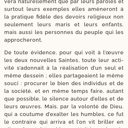
ve­ra natu­rel­le­ment que par leurs paroles et
sur­tout leurs exemples elles amè­ne­ront à
la pra­tique fidèle des devoirs reli­gieux non
seule­ment leurs maris et leurs enfants,
mais aus­si les per­sonnes du peuple qui les
approcheront.
De toute évi­dence, pour qui voit à l’œuvre
les deux nou­velles Saintes, toute leur acti­
vi­té s’adonnait à la réa­li­sa­tion d’un seul et
même des­sein ; elles par­ta­geaient le même
sou­ci : pro­cu­rer le bien des indi­vidus et de
la socié­té, et en même temps faire, autant
que pos­sible, le silence autour d’elles et de
leurs œuvres. Mais, par la volon­té de Dieu,
qui a cou­tume d’exalter les humbles, ce fut
le contraire qui arri­va et l’on vit briller en