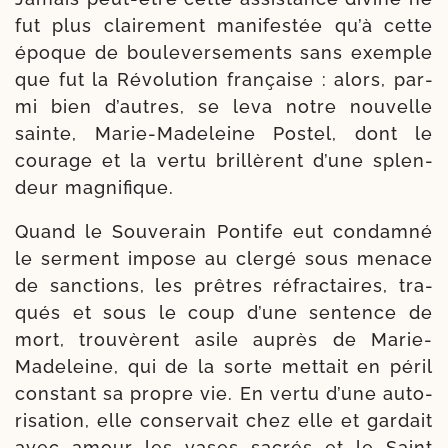
fut plus clai­re­ment mani­festée qu’à cette
époque de bou­le­ver­se­ments sans exemple
que fut la Révolution fran­çaise : alors, par­
mi bien d’autres, se leva notre nou­velle
sainte, Marie-​Madeleine Postel, dont le
cou­rage et la ver­tu bril­lèrent d’une splen­
deur magnifique.
Quand le Souverain Pontife eut condam­né
le ser­ment impose au cler­gé sous menace
de sanc­tions, les prêtres réfrac­taires, tra­
qués et sous le coup d’une sen­tence de
mort, trou­vèrent asile auprès de Marie-​
Madeleine, qui de la sorte met­tait en péril
constant sa propre vie. En ver­tu d’une auto­
ri­sa­tion, elle conser­vait chez elle et gar­dait
avec amour les vases sacrés et le Saint