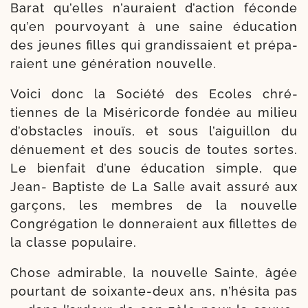
Barat qu’elles n’auraient d’action féconde
qu’en pour­voyant à une saine édu­ca­tion
des jeunes filles qui gran­dis­saient et pré­pa­
raient une géné­ra­tion nouvelle.
Voici donc la Société des Ecoles chré­
tiennes de la Miséricorde fon­dée au milieu
d’obstacles inouïs, et sous l’aiguillon du
dénue­ment et des sou­cis de toutes sortes.
Le bien­fait d’une édu­ca­tion simple, que
Jean- Baptiste de La Salle avait assu­ré aux
gar­çons, les membres de la nou­velle
Congrégation le don­ne­raient aux fillettes de
la classe populaire.
Chose admi­rable, la nou­velle Sainte, âgée
pour­tant de soixante-​deux ans, n’hésita pas