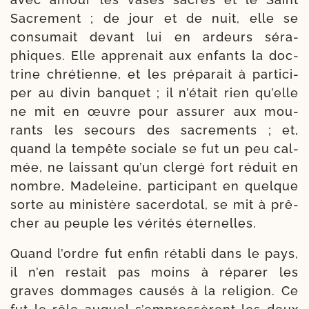
Sacrement ; de jour et de nuit, elle se
consu­mait devant lui en ardeurs séra­
phiques. Elle appre­nait aux enfants la doc­
trine chré­tienne, et les pré­pa­rait à par­ti­ci­
per au divin ban­quet ; il n’était rien qu’elle
ne mit en œuvre pour assu­rer aux mou­
rants les secours des sacre­ments ; et,
quand la tem­pête sociale se fut un peu cal­
mée, ne lais­sant qu’un cler­gé fort réduit en
nombre, Madeleine, par­ti­ci­pant en quelque
sorte au minis­tère sacer­do­tal, se mit à prê­
cher au peuple les véri­tés éternelles.
Quand l’ordre fut enfin réta­bli dans le pays,
il n’en res­tait pas moins à répa­rer les
graves dom­mages cau­sés à la reli­gion. Ce