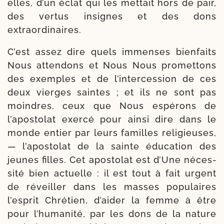
elles, d’un éclat qui les met­tait hors de pair,
des ver­tus insignes et des dons
extraordinaires.
C’est assez dire quels immenses bien­faits
Nous atten­dons et Nous Nous pro­met­tons
des exemples et de l’intercession de ces
deux vierges saintes ; et ils ne sont pas
moindres, ceux que Nous espé­rons de
l’apos­tolat exer­cé pour ain­si dire dans le
monde entier par leurs familles reli­gieuses,
— l’apostolat de la sainte édu­ca­tion des
jeunes filles. Cet apos­to­lat est d’Une néces­
si­té bien actuelle : il est tout à fait urgent
de réveiller dans les masses popu­laires
l’esprit Chrétien, d’aider la femme à être
pour l’humanité, par les dons de la nature