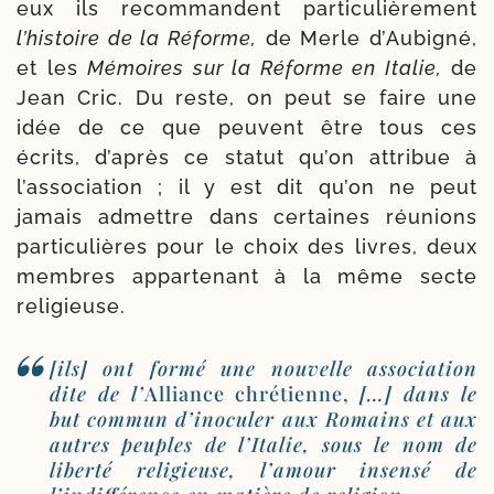
eux ils recom­mandent par­ti­cu­liè­re­ment
l’his­toire de la Réforme,
de Merle d’Aubigné,
et les
Mémoires sur la Réforme en Italie,
de
Jean Cric. Du reste, on peut se faire une
idée de ce que peuvent être tous ces
écrits, d’après ce sta­tut qu’on attri­bue à
l’association ; il y est dit qu’on ne peut
jamais admettre dans cer­taines réunions
particu­lières pour le choix des livres, deux
membres appar­te­nant à la même secte
religieuse.
[ils] ont for­mé une nou­velle asso­cia­tion
dite de l’
Alliance chré­tienne,
[…] dans le
but com­mun d’inoculer aux Romains et aux
autres peuples de l’Italie, sous le nom de
liber­té reli­gieuse, l’amour insen­sé de