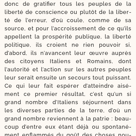
donc de gra­ti­fier tous les peuples de la
liber­té de conscience ou plu­tôt de la liber­
té de l’erreur, d’où coule, comme de sa
source, et pour l’accroissement de ce qu’ils
appellent la pros­pé­ri­té publique, la liber­té
poli­tique, ils croient ne rien pou­voir si,
d’abord, ils n’avancent leur œuvre auprès
des citoyens Italiens et Romains, dont
l’autorité et l’ac­tion sur les autres peuples
leur serait ensuite un secours tout puis­sant.
Ce qui leur fait espé­rer d’atteindre aisé­
ment ce pre­mier résul­tat, c’est qu’un si
grand nombre d’Italiens séjournent dans
les diverses par­ties de la terre, d’où un
grand nombre reviennent à la patrie : beau­
coup d’entre eux étant déjà ou spon­ta­né­
ment enflam­més du goût des choses nou­