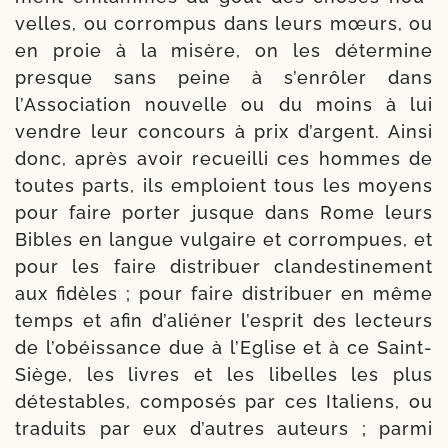
velles, ou cor­rom­pus dans leurs mœurs, ou
en proie à la misère, on les déter­mine
presque sans peine à s’enrôler dans
l’Association nou­velle ou du moins à lui
vendre leur concours à prix d’argent. Ainsi
donc, après avoir recueilli ces hommes de
toutes parts, ils emploient tous les moyens
pour faire por­ter jusque dans Rome leurs
Bibles en langue vul­gaire et cor­rom­pues, et
pour les faire dis­tri­buer clan­des­ti­ne­ment
aux fidèles ; pour faire dis­tri­buer en même
temps et afin d’aliéner l’esprit des lec­teurs
de l’obéissance due à l’Eglise et à ce Saint-​
Siège, les livres et les libelles les plus
détes­tables, com­po­sés par ces Italiens, ou
tra­duits par eux d’au­tres auteurs ; par­mi