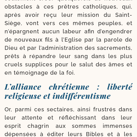
obs­tacles à ces prêtres catho­liques, qui,
après avoir reçu leur mis­sion du Saint-​
Siège, vont vers ces mêmes peuples, et
n’épargnent aucun labeur afin d’engendrer
de nou­veaux fils à l’Eglise par la parole de
Dieu et par l’ad­mi­nis­tra­tion des sacre­ments,
prêts à répandre leur sang dans les plus
cruels sup­plices pour le salut des âmes et
en témoi­gnage de la foi.
L’alliance chrétienne : liberté
religieuse et indifférentisme
Or, par­mi ces sec­taires, ain­si frus­trés dans
leur attente et réflé­chis­sant dans leur
esprit cha­grin aux sommes immenses
dépen­sées à édi­ter leurs Bibles et à les