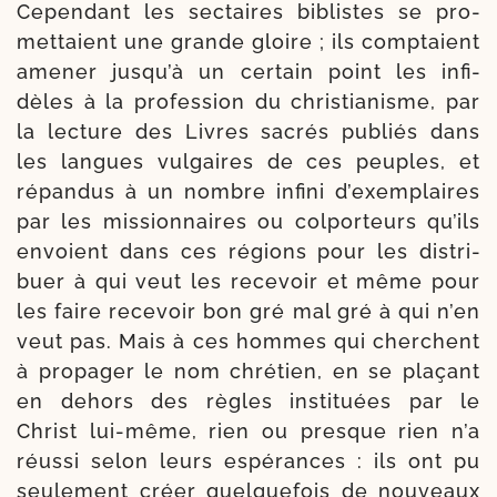
Cependant les sec­taires biblistes se pro­
met­taient une grande gloire ; ils comp­taient
ame­ner jus­qu’à un cer­tain point les infi­
dèles à la pro­fes­sion du chris­tia­nisme, par
la lec­ture des Livres sacrés publiés dans
les langues vul­gaires de ces peuples, et
répan­dus à un nombre infi­ni d’exemplaires
par les mis­sion­naires ou col­por­teurs qu’ils
envoient dans ces régions pour les dis­tri­
buer à qui veut les rece­voir et même pour
les faire rece­voir bon gré mal gré à qui n’en
veut pas. Mais à ces hommes qui cher­chent
à pro­pa­ger le nom chré­tien, en se pla­çant
en dehors des règles ins­ti­tuées par le
Christ lui-​même, rien ou presque rien n’a
réus­si selon leurs espé­rances : ils ont pu
seule­ment créer quel­que­fois de nou­veaux