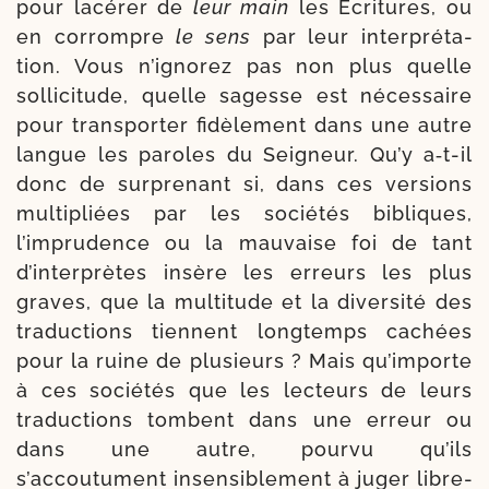
pour lacé­rer de
leur main
les Ecritures, ou
en cor­rompre
le sens
par leur inter­pré­ta­
tion. Vous n’igno­rez pas non plus quelle
sol­li­ci­tude, quelle sagesse est néces­saire
pour trans­por­ter fidè­le­ment dans une autre
langue les paroles du Seigneur. Qu’y a‑t-​il
donc de sur­pre­nant si, dans ces ver­sions
mul­ti­pliées par les socié­tés bibliques,
l’imprudence ou la mau­vaise foi de tant
d’interprètes insère les erreurs les plus
graves, que la mul­ti­tude et la diver­si­té des
tra­duc­tions tiennent long­temps cachées
pour la ruine de plu­sieurs ? Mais qu’importe
à ces socié­tés que les lec­teurs de leurs
tra­duc­tions tombent dans une erreur ou
dans une autre, pour­vu qu’ils
s’accoutument insen­siblement à juger libre­