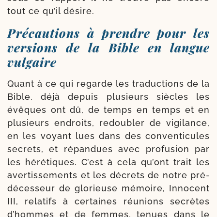
tout ce qu’il désire.
Précautions à prendre pour les
versions de la Bible en langue
vulgaire
Quant à ce qui regarde les tra­duc­tions de la
Bible, déjà depuis plu­sieurs siècles les
évêques ont dû, de temps en temps et en
plu­sieurs en­droits, redou­bler de vigi­lance,
en les voyant lues dans des conven­ti­cules
secrets, et répan­dues avec pro­fu­sion par
les héré­tiques. C’est à cela qu’ont trait les
aver­tis­se­ments et les décrets de notre pré­
dé­ces­seur de glo­rieuse mémoire, Innocent
III, rela­tifs à cer­taines réunions secrètes
d’hommes et de femmes, tenues dans le