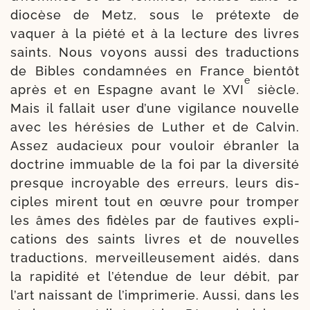
dio­cèse de Metz, sous le pré­texte de
vaquer à la pié­té et à la lec­ture des livres
saints. Nous voyons aus­si des traduc­tions
de Bibles condam­nées en France bien­tôt
e
après et en Espagne avant le XVI
siècle.
Mais il fal­lait user d’une vigi­lance nou­velle
avec les héré­sies de Luther et de Calvin.
Assez auda­cieux pour vou­loir ébran­ler la
doc­trine immuable de la foi par la diver­si­té
presque incroyable des erreurs, leurs dis­
ciples mirent tout en œuvre pour trom­per
les âmes des fidèles par de fau­tives expli­
ca­tions des saints livres et de nou­velles
tra­ductions, mer­veilleu­se­ment aidés, dans
la rapi­di­té et l’étendue de leur débit, par
l’art nais­sant de l’imprimerie. Aussi, dans les