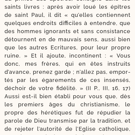
saints livres : après avoir loué les épîtres
de saint Paul, il dit « qu’elles contiennent
quelques endroits dif­fi­ciles à entendre, que
des hommes igno­rants et sans consis­tance
détournent en de mau­vais sens, aus­si bien
que les autres Ecritures, pour leur propre
ruine. » Et il ajoute, incon­ti­nent : « Vous
donc, mes frères, qui en êtes ins­truits
d’avance, pre­nez garde ; n’allez pas, empor­
tés par les éga­re­ments de ces insen­sés,
déchoir de votre fidé­li­té. » (II P., III, 16, 17)
Aussi est-​il bien éta­bli pour vous que, dès
les pre­miers âges du chris­tia­nisme, le
propre des héréti­ques fut de répu­dier la
parole de Dieu trans­mise par la tra­di­tion, et
de reje­ter l’autorité de l’Eglise catho­lique,