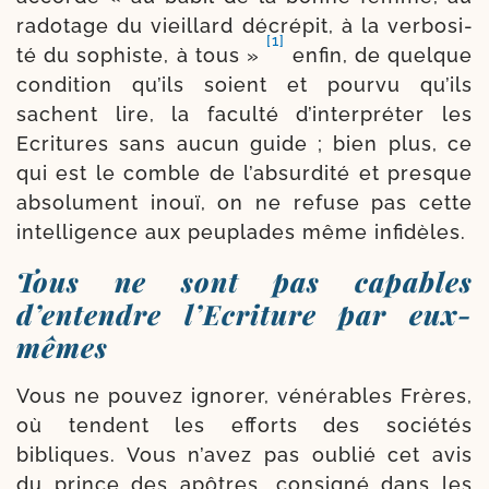
rado­tage du vieillard décré­pit, à la ver­bo­si­
[1]
té du sophiste, à tous »
enfin, de quelque
condi­tion qu’ils soient et pour­vu qu’ils
sachent lire, la facul­té d’interpréter les
Ecritures sans aucun guide ; bien plus, ce
qui est le comble de l’absurdité et presque
abso­lu­ment inouï, on ne refuse pas cette
intel­li­gence aux peu­plades même infidèles.
Tous ne sont pas capables
d’entendre l’Ecriture par eux-
mêmes
Vous ne pou­vez igno­rer, véné­rables Frères,
où tendent les efforts des socié­tés
bibliques. Vous n’avez pas oublié cet avis
du prince des apôtres, consi­gné dans les