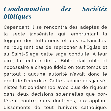
Condamnation des Sociétés
bibliques
Cependant il se ren­con­tra des adeptes de
la secte jan­sé­niste qui, emprun­tant la
logique des luthé­riens et des cal­vi­nistes,
ne rou­girent pas de repro­cher à l’Eglise et
au Saint-​Siège cette sage conduite. A leur
dire, la lec­ture de la Bible était utile et
néces­saire à chaque fidèle en tout temps et
par­tout ; aucune auto­ri­té n’avait donc le
droit de l’interdire. Cette audace des jan­sé­
nistes fut condam­née avec plus de rigueur
dans deux déci­sions solen­nelles que por­
tèrent contre leurs doc­trines, aux applau­
dis­se­ments de tout l’univers catho­lique,