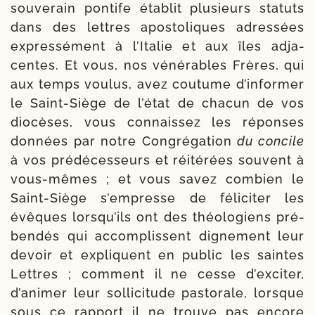
sou­ve­rain pon­tife éta­blit plu­sieurs sta­tuts
dans des lettres apos­to­liques adres­sées
expres­sément à l’Italie et aux îles adja­
centes. Et vous, nos véné­rables Frères, qui
aux temps vou­lus, avez cou­tume d’informer
le Saint-​Siège de l’état de cha­cun de vos
dio­cèses, vous connais­sez les réponses
don­nées par notre Congrégation
du concile
à vos pré­dé­ces­seurs et réité­rées sou­vent à
vous-​mêmes ; et vous savez com­bien le
Saint-​Siège s’empresse de féli­ci­ter les
évêques lorsqu’ils ont des théo­lo­giens pré­
ben­dés qui accom­plissent digne­ment leur
devoir et expliquent en public les saintes
Lettres ; com­ment il ne cesse d’ex­ci­ter,
d’animer leur sol­li­ci­tude pas­to­rale, lorsque
sous ce rap­port il ne trouve pas encore