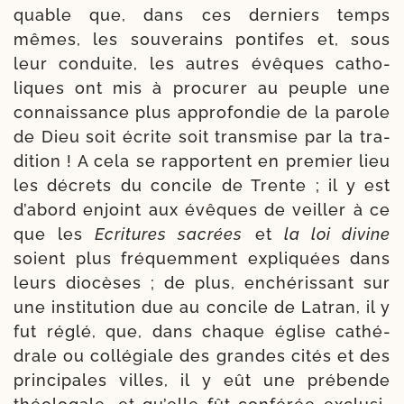
quable que, dans ces der­niers temps
mêmes, les sou­ve­rains pon­tifes et, sous
leur conduite, les autres évêques catho­
liques ont mis à pro­cu­rer au peuple une
connais­sance plus appro­fon­die de la parole
de Dieu soit écrite soit trans­mise par la tra­
di­tion ! A cela se rap­portent en pre­mier lieu
les décrets du concile de Trente ; il y est
d’abord enjoint aux évêques de veiller à ce
que les
Ecritures sacrées
et
la loi divine
soient plus fré­quemment expli­quées dans
leurs dio­cèses ; de plus, enché­ris­sant sur
une ins­ti­tu­tion due au concile de Latran, il y
fut réglé, que, dans chaque église cathé­
drale ou col­lé­giale des grandes cités et des
prin­ci­pales villes, il y eût une pré­bende