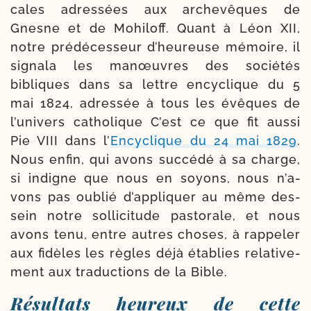
cales adres­sées aux arche­vêques de
Gnesne et de Mohiloff. Quant à Léon XII,
notre pré­dé­ces­seur d’heureuse mémoire, il
signa­la les ma­nœuvres des socié­tés
bibliques dans sa lettre ency­clique du 5
mai 1824, adres­sée à tous les évêques de
l’univers catho­lique C’est ce que fit aus­si
Pie VIII dans l’
Encyclique du 24 mai 1829
.
Nous enfin, qui avons suc­cé­dé à sa charge,
si indigne que nous en soyons, nous n’a­
vons pas oublié d’ap­pli­quer au même des­
sein notre sol­li­ci­tude pas­to­rale, et nous
avons tenu, entre autres choses, à rap­pe­ler
aux fidèles les règles déjà éta­blies rela­ti­ve­
ment aux tra­duc­tions de la Bible.
Résultats heureux de cette