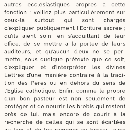
autres ecclésias­tiques propres à cette
fonc­tion : veillez plus par­ti­cu­liè­re­ment sur
ceux-​là sur­tout qui sont char­gés
d’expliquer publi­que­ment l’Ecriture sacrée ;
qu’ils aient soin, en s’acquittant de leur
office, de se mettre à la por­tée de leurs
audi­teurs, et qu’aucun d’eux ne se per­
mette, sous quelque pré­texte que ce soit,
d’expliquer et d’interpréter les divines
Lettres d’une manière contraire à la tra­di­
tion des Pères ou en dehors du sens de
l’Eglise catho­lique. Enfin, comme le propre
d’un bon pas­teur est non seule­ment de
pro­té­ger et de nour­rir les bre­bis qui res­tent
près de lui, mais encore de cou­rir à la
recherche de celles qui se sont écar­tées
au loin et de les rame­ner au ber­cail, ain­si