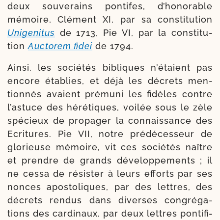
deux sou­ve­rains pon­tifes, d’honorable
mémoire, Clément XI, par sa consti­tu­tion
Unigenitus
de 1713, Pie VI, par la consti­tu­
tion
Auctorem fidei
de 1794.
Ainsi, les socié­tés bibliques n’étaient pas
encore éta­blies, et déjà les décrets men­
tion­nés avaient pré­mu­ni les fidèles contre
l’astuce des héré­tiques, voi­lée sous le zèle
spé­cieux de pro­pa­ger la connais­sance des
Ecri­tures. Pie VII, notre pré­dé­ces­seur de
glo­rieuse mémoire, vit ces socié­tés naître
et prendre de grands déve­lop­pe­ments ; il
ne ces­sa de résis­ter à leurs efforts par ses
nonces apos­to­liques, par des lettres, des
décrets ren­dus dans diverses congré­ga­
tions des car­di­naux, par deux lettres pon­ti­fi­