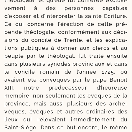
théo­lo­gale, et qu’elle fût confé­rée exclu­si­
ve­ment à des per­sonnes capables
d’exposer et d’interpréter la sainte Ecriture.
Ce qui concerne l’érection de cette pré­
bende théo­lo­gale, confor­mé­ment aux déci­
sions du concile de Trente, et les expli­ca­
tions publiques à don­ner aux clercs et au
peuple par le théo­lo­gal, fut trai­té ensuite
dans plu­sieurs synodes pro­vin­ciaux et dans
le concile romain de l’année 1725, où
avaient été convo­qués par le pape Benoît
XIII, notre pré­dé­ces­seur d’heureuse
mémoire, non seule­ment les évoques de la
pro­vince, mais aus­si plu­sieurs des arche­
vêques, évêques et autres ordi­naires des
lieux qui rele­vaient im­médiatement du
Saint-​Siège. Dans ce but encore, le même