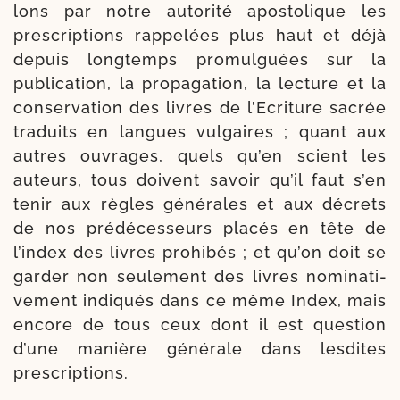
lons par notre auto­ri­té apos­to­lique les
pres­crip­tions rap­pe­lées plus haut et déjà
depuis long­temps promul­guées sur la
publi­ca­tion, la pro­pa­ga­tion, la lec­ture et la
conser­va­tion des livres de l’Ecriture sacrée
tra­duits en langues vul­gaires ; quant aux
autres ouvrages, quels qu’en scient les
auteurs, tous doivent savoir qu’il faut s’en
tenir aux règles géné­rales et aux décrets
de nos pré­dé­ces­seurs pla­cés en tête de
l’index des livres pro­hi­bés ; et qu’on doit se
gar­der non seule­ment des livres nomi­na­ti­
ve­ment indi­qués dans ce même Index, mais
encore de tous ceux dont il est ques­tion
d’une manière géné­rale dans les­dites
prescriptions.