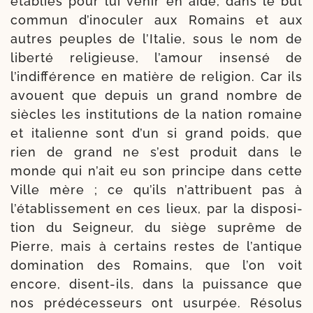
éta­blies pour lui venir en aide, dans le but
com­mun d’inoculer aux Romains et aux
autres peuples de l’Italie, sous le nom de
liber­té reli­gieuse, l’amour insen­sé de
l’indifférence en matière de reli­gion. Car ils
avouent que depuis un grand nombre de
siècles les institu­tions de la nation romaine
et ita­lienne sont d’un si grand poids, que
rien de grand ne s’est pro­duit dans le
monde qui n’ait eu son prin­cipe dans cette
Ville mère ; ce qu’ils n’attribuent pas à
l’établissement en ces lieux, par la dis­po­si­
tion du Seigneur, du siège suprême de
Pierre, mais à cer­tains restes de l’antique
domi­na­tion des Romains, que l’on voit
encore, disent-​ils, dans la puis­sance que
nos pré­dé­ces­seurs ont usur­pée. Résolus