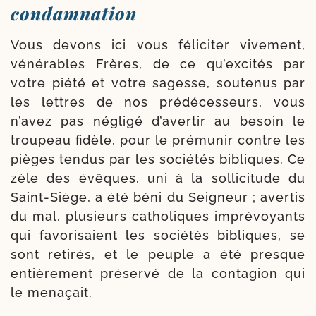
condamnation
Vous devons ici vous féli­ci­ter vive­ment,
véné­rables Frères, de ce qu’ex­ci­tés par
votre pié­té et votre sagesse, sou­te­nus par
les lettres de nos pré­dé­ces­seurs, vous
n’avez pas négli­gé d’avertir au besoin le
trou­peau fidèle, pour le pré­mu­nir contre les
pièges ten­dus par les socié­tés bibliques. Ce
zèle des évêques, uni à la sol­li­ci­tude du
Saint-​Siège, a été béni du Seigneur ; aver­tis
du mal, plu­sieurs catho­liques impré­voyants
qui favo­ri­saient les socié­tés bibliques, se
sont reti­rés, et le peuple a été presque
entiè­re­ment pré­ser­vé de la conta­gion qui
le menaçait.