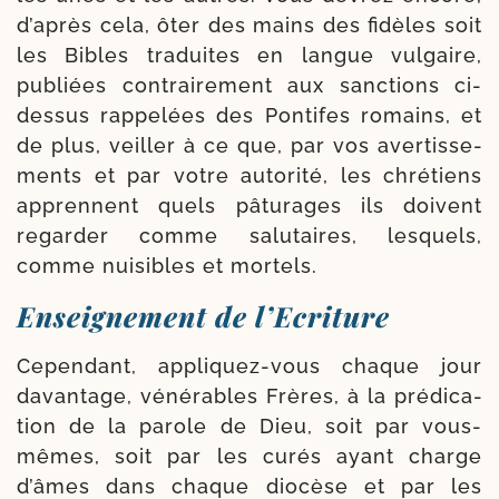
d’après cela, ôter des mains des fidèles soit
les Bibles tra­duites en langue vul­gaire,
publiées contrai­re­ment aux sanc­tions ci-​
dessus rap­pe­lées des Pontifes romains, et
de plus, veiller à ce que, par vos aver­tis­se­
ments et par votre auto­ri­té, les chré­tiens
apprennent quels pâtu­rages ils doivent
regar­der comme salu­taires, les­quels,
comme nui­sibles et mortels.
Enseignement de l’Ecriture
Cependant, appliquez-​vous chaque jour
davan­tage, véné­rables Frères, à la pré­di­ca­
tion de la parole de Dieu, soit par vous-​
mêmes, soit par les curés ayant charge
d’âmes dans chaque dio­cèse et par les