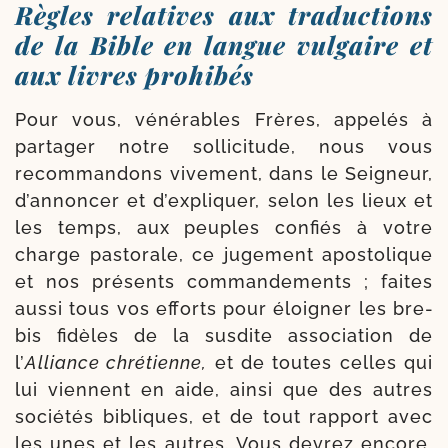
Règles relatives aux traductions
de la Bible en langue vulgaire et
aux livres prohibés
Pour vous, véné­rables Frères, appe­lés à
par­ta­ger notre sol­li­ci­tude, nous vous
recom­man­dons vive­ment, dans le Seigneur,
d’annoncer et d’expliquer, selon les lieux et
les temps, aux peuples confiés à votre
charge pas­to­rale, ce juge­ment apos­to­lique
et nos pré­sents commande­ments ; faites
aus­si tous vos efforts pour éloi­gner les bre­
bis fidèles de la sus­dite asso­cia­tion de
l’
Alliance chré­tienne,
et de toutes celles qui
lui viennent en aide, ain­si que des autres
socié­tés bibliques, et de tout rap­port avec
les unes et les autres. Vous devrez encore,