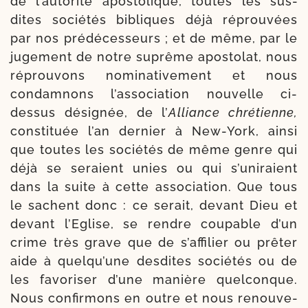
de l’au­to­ri­té apos­to­lique, toutes les sus­
dites socié­tés bibliques déjà réprou­vées
par nos prédéces­seurs ; et de même, par le
juge­ment de notre suprême apos­to­lat, nous
réprou­vons nomi­na­ti­ve­ment et nous
condam­nons l’association nou­velle ci-​
dessus dési­gnée, de l’
Alliance chré­tienne,
consti­tuée l’an der­nier à New-​York, ain­si
que toutes les socié­tés de même genre qui
déjà se seraient unies ou qui s’uniraient
dans la suite à cette asso­cia­tion. Que tous
le sachent donc : ce serait, devant Dieu et
devant l’Eglise, se rendre cou­pable d’un
crime très grave que de s’affilier ou prê­ter
aide à quelqu’une des­dites socié­tés ou de
les favo­ri­ser d’une manière quel­conque.
Nous confir­mons en outre et nous renou­ve­