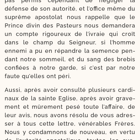
pas per­mis cepen­dant de négli­ger la
défense de son auto­ri­té, et l’office même du
suprême apos­to­lat nous rap­pelle que le
Prince divin des Pasteurs nous deman­de­ra
un compte rigou­reux de l’i­vraie qui croît
dans le champ du Seigneur, si l’homme
enne­mi a pu en répandre la semence pen­
dant notre som­meil, et du sang des bre­bis
con­fiées à notre garde, si c’est par notre
faute qu’elles ont péri.
Aussi, après avoir consul­té plu­sieurs car­di­
naux de la sainte Eglise, après avoir gra­ve­
ment et mûre­ment pesé toute l’affaire, de
leur avis, nous avons réso­lu de vous adres­
ser à tous cette lettre, véné­rables Frères.
Nous y condam­nons de nou­veau, en ver­tu