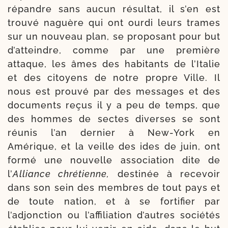
répandre sans aucun résul­tat, il s’en est
trou­vé naguère qui ont our­di leurs trames
sur un nou­veau plan, se pro­po­sant pour but
d’atteindre, comme par une pre­mière
attaque, les âmes des habi­tants de l’Italie
et des citoyens de notre propre Ville. Il
nous est prou­vé par des mes­sages et des
docu­ments reçus il y a peu de temps, que
des hommes de sectes diverses se sont
réunis l’an der­nier à New-​York en
Amérique, et la veille des ides de juin, ont
for­mé une nou­velle asso­cia­tion dite de
l’
Alliance chré­tienne,
des­ti­née à rece­voir
dans son sein des membres de tout pays et
de toute nation, et à se for­ti­fier par
l’adjonction ou l’affilia­tion d’autres socié­tés