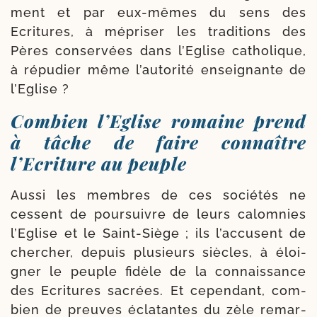
ment et par eux-​mêmes du sens des
Ecritures, à mépri­ser les tra­di­tions des
Pères conser­vées dans l’Eglise catho­lique,
à répu­dier même l’au­to­ri­té ensei­gnante de
l’Eglise ?
Combien l’Eglise romaine prend
à tâche de faire connaître
l’Ecriture au peuple
Aussi les membres de ces socié­tés ne
cessent de pour­suivre de leurs calom­nies
l’Eglise et le Saint-​Siège ; ils l’accusent de
cher­cher, depuis plu­sieurs siècles, à éloi­
gner le peuple fidèle de la connais­sance
des Ecri­tures sacrées. Et cepen­dant, com­
bien de preuves écla­tantes du zèle remar­