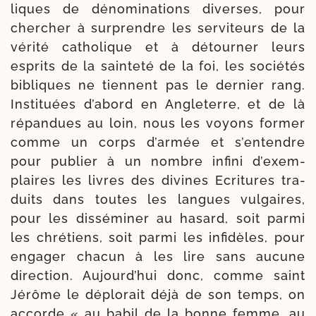
liques de déno­mi­na­tions diverses, pour
cher­cher à sur­prendre les ser­vi­teurs de la
véri­té catho­lique et à détour­ner leurs
esprits de la sain­teté de la foi, les socié­tés
bibliques ne tiennent pas le der­nier rang.
Instituées d’abord en Angleterre, et de là
répan­dues au loin, nous les voyons for­mer
comme un corps d’armée et s’entendre
pour publier à un nombre infi­ni d’exem­
plaires les livres des divines Ecritures tra­
duits dans toutes les langues vul­gaires,
pour les dis­sé­mi­ner au hasard, soit par­mi
les chré­tiens, soit par­mi les infi­dèles, pour
enga­ger cha­cun à les lire sans aucune
direc­tion. Aujourd’hui donc, comme saint
Jérôme le déplo­rait déjà de son temps, on
accorde « au babil de la bonne femme, au