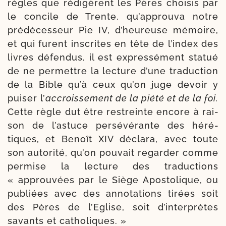
règles que rédi­gèrent les Pères choi­sis par
le concile de Trente, qu’approuva notre
pré­décesseur Pie IV, d’heureuse mémoire,
et qui furent ins­crites en tête de l’index des
livres défen­dus, il est expres­sé­ment sta­tué
de ne per­mettre la lec­ture d’une tra­duc­tion
de la Bible qu’à ceux qu’on juge devoir y
pui­ser l’
accrois­se­ment de la pié­té et de la foi.
Cette règle dut être res­treinte encore à rai­
son de l’astuce per­sé­vé­rante des héré­
tiques, et Benoît XIV décla­ra, avec toute
son auto­ri­té, qu’on pou­vait regar­der comme
per­mise la lec­ture des tra­duc­tions
« approu­vées par le Siège Apostolique, ou
publiées avec des anno­ta­tions tirées soit
des Pères de l’Eglise, soit d’interprètes
savants et catholiques. »