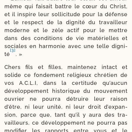
même qui fai­sait battre le cœur du Christ,
et il ins­pire leur sol­li­ci­tude pour la défense
et le res­pect de la digni­té du tra­vailleur
moderne et le zèle actif pour le mettre
dans des condi­tions de vie maté­rielles et
sociales en har­mo­nie avec une telle digni­
[3]
té
. »
Chers fils et filles, main­te­nez intact et
solide ce fon­de­ment reli­gieux chré­tien de
vos A.C.L.I, dans la cer­ti­tude qu’au­cun
déve­lop­pe­ment his­to­rique du mou­ve­ment
ouvrier ne pour­ra dé­truire leur rai­son
d’être, ni leur uni­té, ni leur droit d’ex­pan­
sion, parce que, tant qu’il y aura des tra­
vailleurs, ce déve­lop­pe­ment ne pour­ra pas
modi­fier les rap­ports entre vous et le