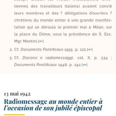
tiennes des tra­vailleurs ita­liens) avaient convié
leurs membres et des ? délé­ga­tions d’ou­vriers ?
chré­tiens du monde entier à une grande mani­fes­
ta­tion qui se dérou­la le pre­mier mai à Milan, sur
la place du Dôme, sous la pré­si­dence de S. Exc.
Mgr Montini.
[
↩
]
Cf.
Documents Pontificaux 1955,
p. 122.
[
↩
]
Cf.
Discorsi e radio­mes­sag­gi,
vol. X, p. 334 ;
Documents Pontificaux
1948, p. 242.
[
↩
]
13 mai 1942
Radiomessage
au monde entier à
l’occasion de son jubilé épiscopal