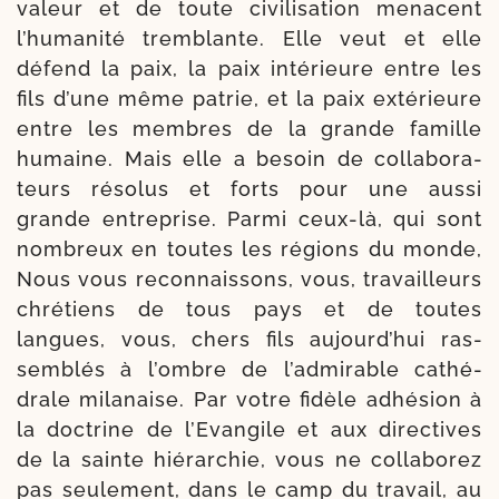
valeur et de toute civi­li­sa­tion menacent
l’hu­ma­ni­té trem­blante. Elle veut et elle
défend la paix, la paix inté­rieure entre les
fils d’une même patrie, et la paix exté­rieure
entre les membres de la grande famille
humaine. Mais elle a besoin de col­la­bo­ra­
teurs réso­lus et forts pour une aus­si
grande entre­prise. Parmi ceux-​là, qui sont
nom­breux en toutes les ré­gions du monde,
Nous vous recon­nais­sons, vous, tra­vailleurs
chré­tiens de tous pays et de toutes
langues, vous, chers fils aujourd’­hui ras­
sem­blés à l’ombre de l’ad­mi­rable cathé­
drale mila­naise. Par votre fidèle adhé­sion à
la doc­trine de l’Evangile et aux direc­tives
de la sainte hié­rar­chie, vous ne col­la­bo­rez
pas seule­ment, dans le camp du tra­vail, au