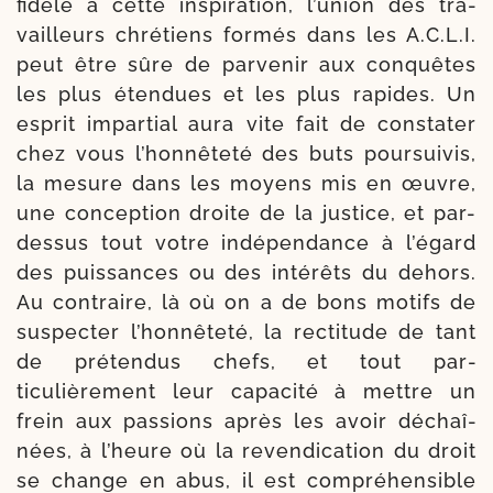
fidèle à cette ins­pi­ra­tion, l’u­nion des tra­
vailleurs chré­tiens for­més dans les A.C.L.I.
peut être sûre de par­ve­nir aux conquêtes
les plus éten­dues et les plus rapides. Un
esprit impar­tial aura vite fait de consta­ter
chez vous l’hon­nêteté des buts pour­sui­vis,
la mesure dans les moyens mis en œuvre,
une concep­tion droite de la jus­tice, et par-​
dessus tout votre indé­pen­dance à l’é­gard
des puis­sances ou des inté­rêts du dehors.
Au contraire, là où on a de bons motifs de
sus­pec­ter l’hon­nê­te­té, la rec­ti­tude de tant
de pré­ten­dus chefs, et tout par­
ticulièrement leur capa­ci­té à mettre un
frein aux pas­sions après les avoir déchaî­
nées, à l’heure où la reven­di­ca­tion du droit
se change en abus, il est com­pré­hen­sible