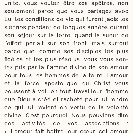
uni­té, vous vou­lez être ses apôtres, non
seule­ment parce que vous par­ta­gez avec
Lui les condi­tions de vie qui furent jadis les
siennes pen­dant de longues années durant
son séjour sur la terre, quand la sueur de
l’ef­fort per­lait sur son front, mais sur­tout
parce que, comme ses dis­ciples les plus
fidèles et les plus réso­lus, vous vous sen­
tez pris par la flamme divine de son amour
pour tous les hommes de la terre. L’amour
et la force apos­to­lique du Christ vous
poussent à voir en tout tra­vailleur l’homme
que Dieu a créé et rache­té pour lui rendre
ce qui lui revient en ver­tu de la volon­té
divine. C’est pour­quoi, Nous pou­vions dire
des acti­vités de vos asso­cia­tions :
« L’amour fait battre leur cœur, cet amour