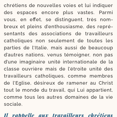
chré­tiens de nou­velles voies et lui indi­quer
des espaces encore plus vastes. Parmi
vous, en effet, se dis­tinguent, très nom­
breux et pleins d’en­thou­siasme, des repré­
sen­tants des asso­cia­tions de tra­vailleurs
catho­liques non seule­ment de toutes les
par­ties de l’Italie, mais aus­si de beau­coup
d’autres nations, venus témoi­gner, non pas
d’une imagi­naire uni­té inter­na­tio­nale de la
classe ouvrière mais de l’é­troite uni­té des
tra­vailleurs catho­liques, comme membres
de l’Eglise, dési­reux de rame­ner au Christ
tout le monde du tra­vail, qui Lui appar­tient,
comme tous les autres domaines de la vie
sociale.
Il rappelle aux travailleurs chrétiens