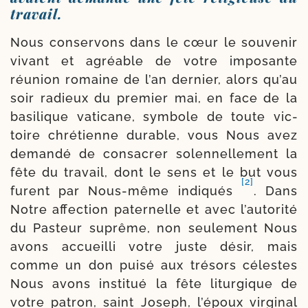
travail.
Nous conser­vons dans le cœur le sou­ve­nir
vivant et agréable de votre impo­sante
réunion romaine de l’an der­nier, alors qu’au
soir radieux du pre­mier mai, en face de la
basi­lique vati­cane, sym­bole de toute vic­
toire chré­tienne durable, vous Nous avez
deman­dé de consa­crer solen­nel­le­ment la
fête du tra­vail, dont le sens et le but vous
[2]
furent par Nous-​même indi­qués
. Dans
Notre affec­tion pater­nelle et avec l’au­to­ri­té
du Pasteur suprême, non seule­ment Nous
avons accueilli votre juste désir, mais
comme un don pui­sé aux tré­sors célestes
Nous avons ins­ti­tué la fête litur­gique de
votre patron, saint Joseph, l’é­poux vir­gi­nal