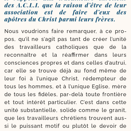
des A.C.L.I. que la raison d’être de leur
association est de faire d’eux des
apôtres du Christ parmi leurs frères.
Nous vou­drions faire remar­quer, à ce pro­
pos, qu’il ne s’a­git pas tant de créer l’u­ni­té
des tra­vailleurs catho­liques que de la
recon­naître et la réaf­fir­mer dans leurs
consciences propres et dans celles d’au­trui,
car elle se trouve déjà au fond même de
leur foi à l’u­nique Christ, rédemp­teur de
tous les hommes, et à l’u­nique Eglise, mère
de tous les fidèles, par-​delà toute fron­tière
et tout inté­rêt par­ti­cu­lier. C’est dans cette
uni­té substan­tielle, solide comme le gra­nit,
que les tra­vailleurs chré­tiens trouvent aus­
si le puis­sant motif ou plu­tôt le devoir de