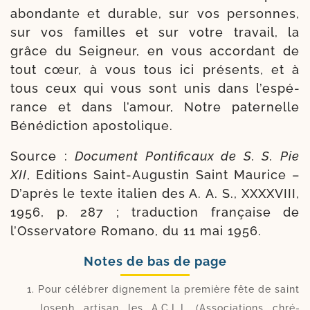
abon­dante et durable, sur vos per­sonnes,
sur vos familles et sur votre tra­vail, la
grâce du Seigneur, en vous accor­dant de
tout cœur, à vous tous ici pré­sents, et à
tous ceux qui vous sont unis dans l’espé­
rance et dans l’a­mour, Notre pater­nelle
Bénédiction apostolique.
Source :
Document Pontificaux de S. S. Pie
XII
, Editions Saint-​Augustin Saint Maurice –
D’après le texte ita­lien des A. A. S., XXXXVIII,
1956, p. 287 ; tra­duc­tion fran­çaise de
l’Osservatore Romano, du 11 mai 1956.
Notes de bas de page
Pour célé­brer digne­ment la pre­mière fête de saint
Joseph arti­san les A.C.L.I. (Asso­ciations chré­