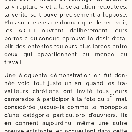
la « rup­ture » et à la sépa­ra­tion redou­tées,
la véri­té se trouve pré­ci­sé­ment à l’op­po­sé.
Plus sou­cieuses de don­ner que de rece­voir,
les A.C.L.I ouvrent déli­bé­ré­ment leurs
portes à qui­conque éprouve le désir d’é­ta­
blir des ententes tou­jours plus larges entre
ceux qui appar­tiennent au monde du
travail.
Une élo­quente démons­tra­tion en fut don­
née voi­ci tout juste un an, quand les tra­
vailleurs chré­tiens ont invi­té tous leurs
er
cama­rades à par­ti­ci­per à la fête du 1
mai,
consi­dé­rée jusque-​là comme le mono­pole
d’une caté­go­rie par­ti­cu­lière d’ou­vriers. Ils
en donnent aujourd’­hui même une autre
preuve écla­tante, en accueillant dans cette