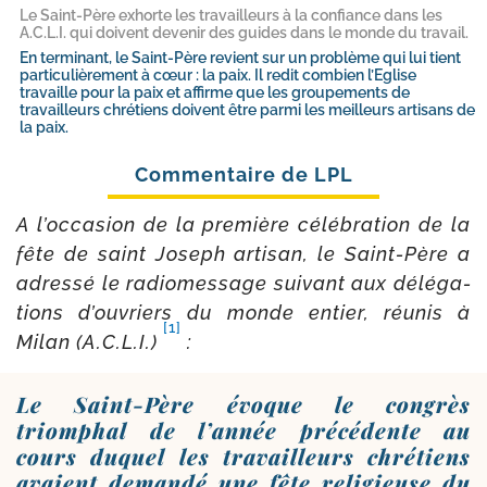
Le Saint-​Père exhorte les travailleurs à la confiance dans les
A.C.L.I. qui doivent devenir des guides dans le monde du travail.
En terminant, le Saint-​Père revient sur un problème qui lui tient
particulièrement à cœur : la paix. Il redit combien l’Eglise
travaille pour la paix et affirme que les groupements de
travailleurs chrétiens doivent être parmi les meilleurs artisans de
la paix.
A l’oc­ca­sion de la pre­mière célé­bra­tion de la
fête de saint Joseph arti­san, le Saint-​Père a
adres­sé le radio­mes­sage sui­vant aux délé­ga­
tions d’ou­vriers du monde entier, réunis à
[1]
Milan (A.C.L.I.)
:
Le Saint-​Père évoque le congrès
triomphal de l’année précédente au
cours duquel les travailleurs chrétiens
avaient demandé une fête religieuse du