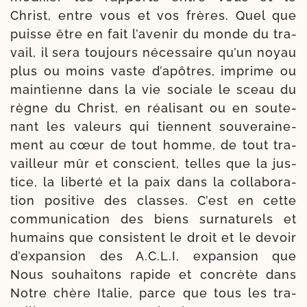
Christ, entre vous et vos frères. Quel que
puisse être en fait l’a­ve­nir du monde du tra­
vail, il sera tou­jours néces­saire qu’un noyau
plus ou moins vaste d’a­pôtres, imprime ou
main­tienne dans la vie sociale le sceau du
règne du Christ, en réa­li­sant ou en sou­te­
nant les valeurs qui tiennent sou­ve­rai­ne­
ment au cœur de tout homme, de tout tra­
vailleur mûr et conscient, telles que la jus­
tice, la liber­té et la paix dans la col­la­bo­ra­
tion posi­tive des classes. C’est en cette
com­mu­ni­ca­tion des biens sur­na­tu­rels et
humains que consistent le droit et le devoir
d’ex­pan­sion des A.C.L.I, expan­sion que
Nous sou­hai­tons rapide et concrète dans
Notre chère Italie, parce que tous les tra­