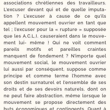
asso­cia­tions chré­tiennes des tra­vailleurs.
L’excuser devant qui et de quelle impu­ta­
tion ? L’excuser à cause de ce qu’ils
appellent mouve­ment ouvrier en tant que
tel ; l’ex­cu­ser pour la « rup­ture » sup­po­sée
que les A.C.L.I. cau­se­raient dans le mou­ve­
ment lui- même ! Qui ne voit com­ment
pareils motifs et pareilles craintes
manquent de fon­de­ment ? N’importe quel
mou­ve­ment social, le mou­ve­ment ouvrier
lui aus­si par consé­quent, sup­pose comme
prin­cipe et comme terme l’homme avec
son des­tin sur­na­tu­rel et l’en­semble de ses
droits et de ses devoirs natu­rels, dont on
ne peut faire abs­trac­tion, même lorsque le
mou­ve­ment se pro­pose direc­te­ment des
buts éco­no­miques et contin­gents. Quant à