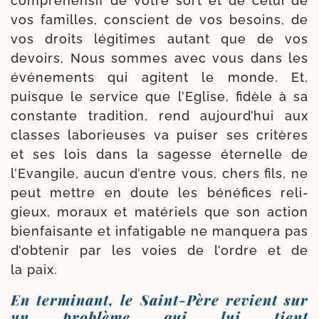
com­pré­hen­sif de votre sort et de celui de
vos familles, conscient de vos besoins, de
vos droits légi­times autant que de vos
devoirs, Nous sommes avec vous dans les
évé­ne­ments qui agitent le monde. Et,
puisque le ser­vice que l’Eglise, fidèle à sa
constante tra­di­tion, rend aujourd’­hui aux
classes labo­rieuses va pui­ser ses cri­tères
et ses lois dans la sagesse éter­nelle de
l’Evangile, aucun d’entre vous, chers fils, ne
peut mettre en doute les béné­fices reli­
gieux, moraux et maté­riels que son action
bien­fai­sante et infa­ti­gable ne man­que­ra pas
d’ob­te­nir par les voies de l’ordre et de
la paix.
En terminant, le Saint-​Père revient sur
un problème qui lui tient