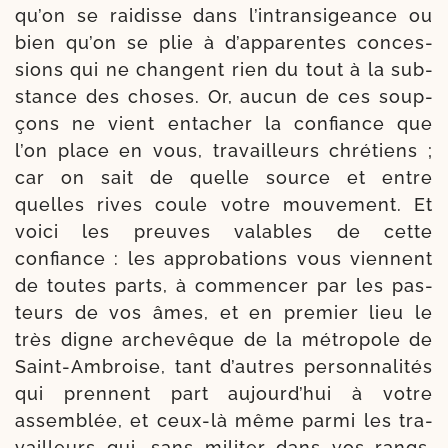
qu’on se rai­disse dans l’in­tran­si­geance ou
bien qu’on se plie à d’ap­pa­rentes conces­
sions qui ne changent rien du tout à la sub­
stance des choses. Or, aucun de ces soup­
çons ne vient enta­cher la confiance que
l’on place en vous, tra­vailleurs chré­tiens ;
car on sait de quelle source et entre
quelles rives coule votre mou­ve­ment. Et
voi­ci les preuves valables de cette
confiance : les appro­ba­tions vous viennent
de toutes parts, à com­men­cer par les pas­
teurs de vos âmes, et en pre­mier lieu le
très digne arche­vêque de la métro­pole de
Saint-​Ambroise, tant d’autres per­son­na­li­tés
qui prennent part aujourd’­hui à votre
assem­blée, et ceux-​là même par­mi les tra­
vailleurs qui, sans mili­ter dans vos rangs,