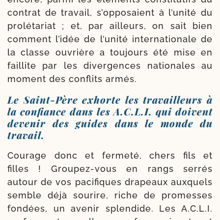
contrat de tra­vail, s’op­po­saient à l’u­ni­té du
pro­lé­ta­riat ; et, par ailleurs, on sait bien
com­ment l’i­dée de l’u­ni­té inter­na­tio­nale de
la classe ouvrière a tou­jours été mise en
faillite par les diver­gences natio­nales au
moment des conflits armés.
Le Saint-​Père exhorte les travailleurs à
la confiance dans les A.C.L.I. qui doivent
devenir des guides dans le monde du
travail.
Courage donc et fer­me­té, chers fils et
filles ! Groupez-​vous en rangs ser­rés
autour de vos paci­fiques dra­peaux aux­quels
semble déjà sou­rire, riche de pro­messes
fon­dées, un ave­nir splen­dide. Les A.C.L.I.