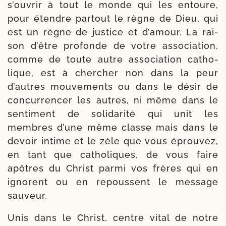
s’ou­vrir à tout le monde qui les entoure,
pour étendre par­tout le règne de Dieu, qui
est un règne de jus­tice et d’a­mour. La rai­
son d’être pro­fonde de votre asso­cia­tion,
comme de toute autre asso­cia­tion catho­
lique, est à cher­cher non dans la peur
d’autres mou­ve­ments ou dans le désir de
concur­ren­cer les autres, ni même dans le
sen­ti­ment de soli­da­ri­té qui unit les
membres d’une même classe mais dans le
devoir intime et le zèle que vous éprou­vez,
en tant que catho­liques, de vous faire
apôtres du Christ par­mi vos frères qui en
ignorent ou en repoussent le mes­sage
sauveur.
Unis dans le Christ, centre vital de notre