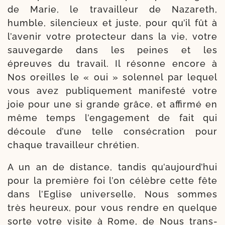
de Marie, le tra­vailleur de Nazareth,
humble, silen­cieux et juste, pour qu’il fût à
l’a­ve­nir votre pro­tec­teur dans la vie, votre
sau­ve­garde dans les peines et les
épreuves du tra­vail. Il résonne encore à
Nos oreilles le « oui » solen­nel par lequel
vous avez publi­que­ment mani­fes­té votre
joie pour une si grande grâce, et affir­mé en
même temps l’en­ga­ge­ment de fait qui
découle d’une telle consé­cra­tion pour
chaque tra­vailleur chrétien.
A un an de dis­tance, tan­dis qu’au­jourd’­hui
pour la pre­mière foi l’on célèbre cette fête
dans l’Eglise uni­ver­selle, Nous sommes
très heu­reux, pour vous rendre en quelque
sorte votre visite à Rome, de Nous trans­