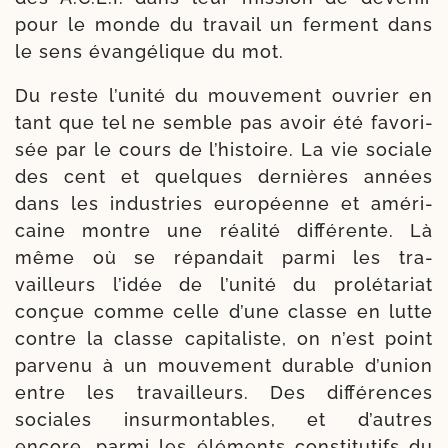
pour le monde du tra­vail un ferment dans
le sens évan­gé­lique du mot.
Du reste l’u­ni­té du mou­ve­ment ouvrier en
tant que tel ne semble pas avoir été favo­ri­
sée par le cours de l’his­toire. La vie sociale
des cent et quelques der­nières années
dans les indus­tries euro­péenne et amé­ri­
caine montre une réa­li­té dif­fé­rente. Là
même où se répan­dait par­mi les tra­
vailleurs l’i­dée de l’u­ni­té du prolé­tariat
conçue comme celle d’une classe en lutte
contre la classe capi­ta­liste, on n’est point
par­ve­nu à un mou­ve­ment durable d’u­nion
entre les tra­vailleurs. Des dif­fé­rences
sociales insurmon­tables, et d’autres
encore, par­mi les élé­ments consti­tu­tifs du