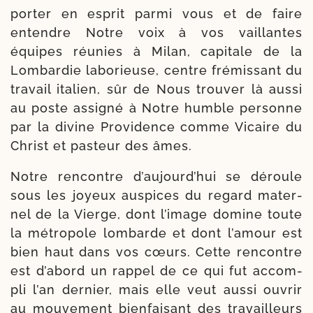
por­ter en esprit par­mi vous et de faire
entendre Notre voix à vos vaillantes
équipes réunies à Milan, capi­tale de la
Lombardie labo­rieuse, centre fré­mis­sant du
tra­vail ita­lien, sûr de Nous trou­ver là aus­si
au poste assi­gné à Notre humble per­sonne
par la divine Providence comme Vicaire du
Christ et pas­teur des âmes.
Notre ren­contre d’au­jourd’­hui se déroule
sous les joyeux aus­pices du regard mater­
nel de la Vierge, dont l’i­mage domine toute
la métro­pole lom­barde et dont l’a­mour est
bien haut dans vos cœurs. Cette ren­contre
est d’a­bord un rap­pel de ce qui fut accom­
pli l’an der­nier, mais elle veut aus­si ouvrir
au mou­ve­ment bien­fai­sant des tra­vailleurs