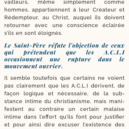
vailleurs, même sim­plement comme
hommes, appar­tiennent à leur Créateur et
Ré­dempteur, au Christ, auquel ils doivent
retour­ner avec une conscience éclai­rée
s’ils en sont éloignés.
Le Saint-​Père réfute l’objection de ceux
qui prétendent que les A.C.L.I
occasionnent une rupture dans le
mouvement ouvrier.
Il semble tou­te­fois que cer­tains ne voient
pas clai­re­ment que les A.C.L.I dérivent, de
façon logique et néces­saire, de la sub­
stance intime du chris­tia­nisme, mais mani­
festent au con­traire un cer­tain malaise
intime dans l’ef­fort qu’ils font pour jus­ti­fier
et pour ain­si dire excu­ser l’exis­tence des