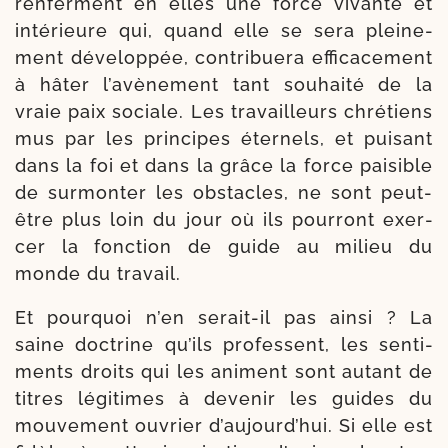
ren­ferment en elles une force vivante et
inté­rieure qui, quand elle se sera plei­ne­
ment déve­lop­pée, con­tribuera effi­ca­ce­ment
à hâter l’a­vè­ne­ment tant sou­hai­té de la
vraie paix sociale. Les tra­vailleurs chré­tiens
mus par les prin­cipes éter­nels, et pui­sant
dans la foi et dans la grâce la force pai­sible
de sur­mon­ter les obs­tacles, ne sont peut-​
être plus loin du jour où ils pour­ront exer­
cer la fonc­tion de guide au milieu du
monde du travail.
Et pour­quoi n’en serait-​il pas ain­si ? La
saine doc­trine qu’ils pro­fessent, les sen­ti­
ments droits qui les animent sont autant de
titres légi­times à deve­nir les guides du
mou­ve­ment ouvrier d’au­jourd’­hui. Si elle est