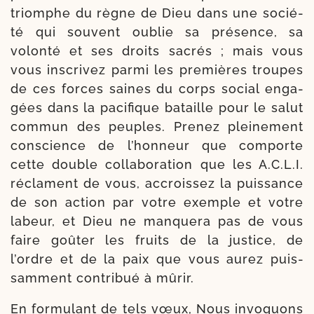
triomphe du règne de Dieu dans une socié­
té qui sou­vent oublie sa pré­sence, sa
volon­té et ses droits sacrés ; mais vous
vous ins­cri­vez par­mi les pre­mières troupes
de ces forces saines du corps social enga­
gées dans la paci­fique bataille pour le salut
com­mun des peuples. Prenez plei­ne­ment
conscience de l’hon­neur que com­porte
cette double col­la­bo­ra­tion que les A.C.L.I.
réclament de vous, accrois­sez la puis­sance
de son action par votre exemple et votre
labeur, et Dieu ne man­que­ra pas de vous
faire goû­ter les fruits de la jus­tice, de
l’ordre et de la paix que vous aurez puis­
sam­ment contri­bué à mûrir.
En for­mu­lant de tels vœux, Nous invo­quons