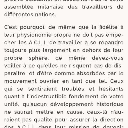
assem­blée mila­naise des tra­vailleurs de
dif­fé­rentes nations.
C’est pour­quoi, de même que la fidé­li­té à
leur phy­sio­no­mie propre né doit pas empê­
cher les A.C.L.I. de tra­vailler à se répandre
tou­jours plus lar­ge­ment en dehors de leur
propre sphère, de même devez-​vous
veiller à ce qu’elles ne risquent pas de dis­
pa­raître, et d’être comme absor­bées par le
mou­ve­ment ouvrier en tant que tel. Ceux
qui se sen­ti­raient trou­blés et hési­tants
quant à l’in­des­truc­tible fon­de­ment de votre
uni­té, qu’au­cun déve­lop­pe­ment his­to­rique
ne sau­rait mettre en cause, ceux-​là n’au­
raient pas qua­li­té pour assu­rer la direc­tion
des A.C.L.I. dans leur mis­sion de deve­nir