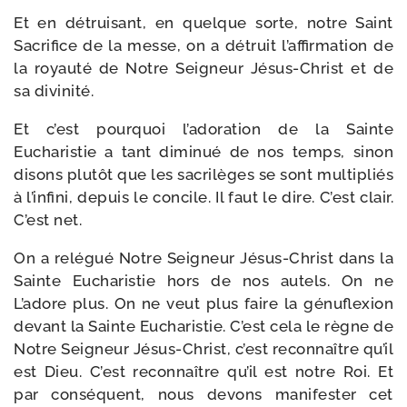
Et en détrui­sant, en quelque sorte, notre Saint
Sacrifice de la messe, on a détruit l’affirmation de
la royau­té de Notre Seigneur Jésus-​Christ et de
sa divinité.
Et c’est pour­quoi l’adoration de la Sainte
Eucharistie a tant dimi­nué de nos temps, sinon
disons plu­tôt que les sacri­lèges se sont mul­ti­pliés
à l’infini, depuis le concile. Il faut le dire. C’est clair.
C’est net.
On a relé­gué Notre Seigneur Jésus-​Christ dans la
Sainte Eucharistie hors de nos autels. On ne
L’adore plus. On ne veut plus faire la génu­flexion
devant la Sainte Eucharistie. C’est cela le règne de
Notre Seigneur Jésus-​Christ, c’est recon­naître qu’il
est Dieu. C’est recon­naître qu’il est notre Roi. Et
par consé­quent, nous devons mani­fes­ter cet