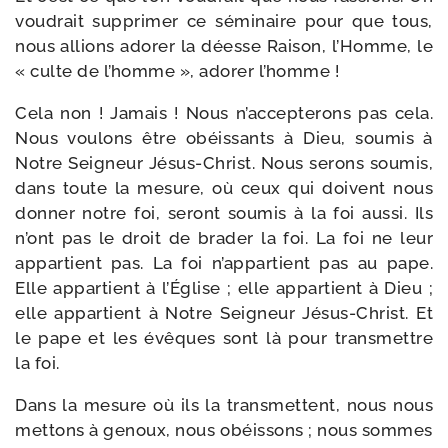
vou­drait sup­pri­mer ce sémi­naire pour que tous,
nous allions ado­rer la déesse Raison, l’Homme, le
« culte de l’homme », ado­rer l’homme !
Cela non ! Jamais ! Nous n’accepterons pas cela.
Nous vou­lons être obéis­sants à Dieu, sou­mis à
Notre Seigneur Jésus-​Christ. Nous serons sou­mis,
dans toute la mesure, où ceux qui doivent nous
don­ner notre foi, seront sou­mis à la foi aus­si. Ils
n’ont pas le droit de bra­der la foi. La foi ne leur
appar­tient pas. La foi n’appartient pas au pape.
Elle appar­tient à l’Église ; elle appar­tient à Dieu ;
elle appar­tient à Notre Seigneur Jésus-​Christ. Et
le pape et les évêques sont là pour trans­mettre
la foi.
Dans la mesure où ils la trans­mettent, nous nous
met­tons à genoux, nous obéis­sons ; nous sommes