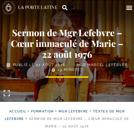
Sermon de Mgr Lefebvre –
Cœur immaculé de Marie –
22 août 1976
PUBLIÉ LE
22 AOÛT 1976
MGR MARCEL LEFEBVRE
19 MINUTES
ACCUEIL
FORMATION
MGR LEFEBVRE
TEXTES DE MGR
LEFEBVRE
SERMON DE MGR LEFEBVRE – CŒUR IMMACULÉ DE
MARIE – 22 AOÛT 1976