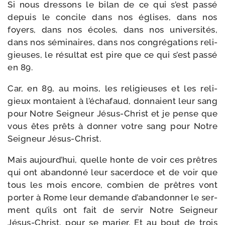
Si nous dres­sons le bilan de ce qui s’est pas­sé
depuis le concile dans nos églises, dans nos
foyers, dans nos écoles, dans nos uni­ver­si­tés,
dans nos sémi­naires, dans nos congré­ga­tions reli­
gieuses, le résul­tat est pire que ce qui s’est pas­sé
en 89.
Car, en 89, au moins, les reli­gieuses et les reli­
gieux mon­taient à l’échafaud, don­naient leur sang
pour Notre Seigneur Jésus-​Christ et je pense que
vous êtes prêts à don­ner votre sang pour Notre
Seigneur Jésus-Christ.
Mais aujourd’hui, quelle honte de voir ces prêtres
qui ont aban­don­né leur sacer­doce et de voir que
tous les mois encore, com­bien de prêtres vont
por­ter à Rome leur demande d’abandonner le ser­
ment qu’ils ont fait de ser­vir Notre Seigneur
Jésus-​Christ, pour se marier. Et au bout de trois