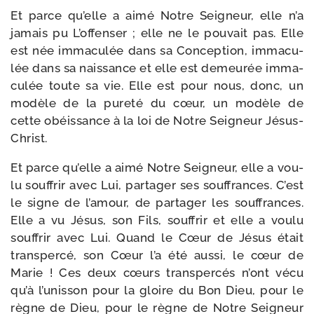
Et parce qu’elle a aimé Notre Seigneur, elle n’a
jamais pu L’offenser ; elle ne le pou­vait pas. Elle
est née imma­cu­lée dans sa Conception, imma­cu­
lée dans sa nais­sance et elle est demeu­rée imma­
cu­lée toute sa vie. Elle est pour nous, donc, un
modèle de la pure­té du cœur, un modèle de
cette obéis­sance à la loi de Notre Seigneur Jésus-
Christ.
Et parce qu’elle a aimé Notre Seigneur, elle a vou­
lu souf­frir avec Lui, par­ta­ger ses souf­frances. C’est
le signe de l’amour, de par­ta­ger les souf­frances.
Elle a vu Jésus, son Fils, souf­frir et elle a vou­lu
souf­frir avec Lui. Quand le Cœur de Jésus était
trans­per­cé, son Cœur l’a été aus­si, le cœur de
Marie ! Ces deux cœurs trans­per­cés n’ont vécu
qu’à l’unisson pour la gloire du Bon Dieu, pour le
règne de Dieu, pour le règne de Notre Seigneur