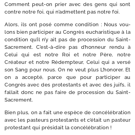
Comment peut-​on prier avec des gens qui sont
contre notre foi, qui n’admettent pas notre foi.
Alors, ils ont posé comme condi­tion : Nous vou­
lons bien par­ti­ci­per au Congrès eucha­ris­tique à la
condi­tion qu’il n’y ait pas de pro­ces­sion du Saint-​
Sacrement. C’est-à-dire pas d’honneur ren­du à
Celui qui est notre Roi et notre Père, notre
Créateur et notre Rédempteur, Celui qui a ver­sé
son Sang pour nous. On ne veut plus L’honorer. Et
on a accep­té, parce que pour par­ti­ci­per au
Congrès avec des pro­tes­tants et avec des juifs, il
fal­lait donc ne pas faire de pro­ces­sion du Saint-
Sacrement.
Bien plus, on a fait une espèce de concé­lé­bra­tion
avec les pas­teurs pro­tes­tants et c’était un pas­teur
pro­tes­tant qui pré­si­dait la concélébration !