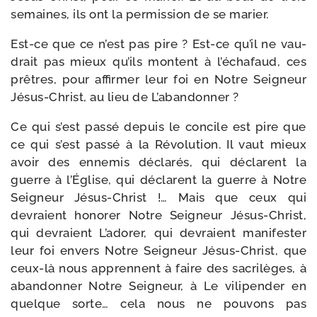
semaines, ils ont la per­mis­sion de se marier.
Est-​ce que ce n’est pas pire ? Est-​ce qu’il ne vau­
drait pas mieux qu’ils montent à l’échafaud, ces
prêtres, pour affir­mer leur foi en Notre Seigneur
Jésus-​Christ, au lieu de L’abandonner ?
Ce qui s’est pas­sé depuis le concile est pire que
ce qui s’est pas­sé à la Révolution. Il vaut mieux
avoir des enne­mis décla­rés, qui déclarent la
guerre à l’Église, qui déclarent la guerre à Notre
Seigneur Jésus-​Christ !… Mais que ceux qui
devraient hono­rer Notre Seigneur Jésus-​Christ,
qui devraient L’adorer, qui devraient mani­fes­ter
leur foi envers Notre Seigneur Jésus-​Christ, que
ceux-​là nous apprennent à faire des sacri­lèges, à
aban­don­ner Notre Seigneur, à Le vili­pen­der en
quelque sorte… cela nous ne pou­vons pas