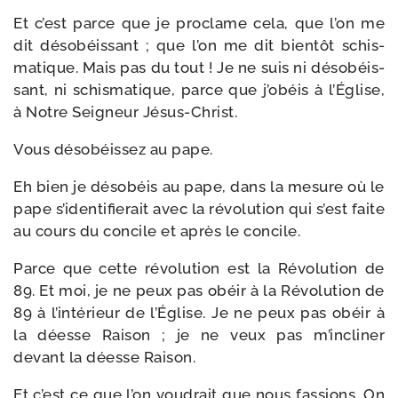
Et c’est parce que je pro­clame cela, que l’on me
dit déso­béis­sant ; que l’on me dit bien­tôt schis­
ma­tique. Mais pas du tout ! Je ne suis ni déso­béis­
sant, ni schis­ma­tique, parce que j’obéis à l’Église,
à Notre Seigneur Jésus-Christ.
Vous déso­béis­sez au pape.
Eh bien je déso­béis au pape, dans la mesure où le
pape s’identifierait avec la révo­lu­tion qui s’est faite
au cours du concile et après le concile.
Parce que cette révo­lu­tion est la Révolution de
89. Et moi, je ne peux pas obéir à la Révolution de
89 à l’intérieur de l’Église. Je ne peux pas obéir à
la déesse Raison ; je ne veux pas m’incliner
devant la déesse Raison.
Et c’est ce que l’on vou­drait que nous fas­sions. On