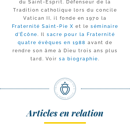
du Saint-​Esprit. Défenseur de la
Tradition catho­lique lors du concile
Vatican II, il fonde en 1970 la
Fraternité Saint-​Pie X
et le
sémi­naire
d’Écône
. Il
sacre pour la Fraternité
quatre évêques en 1988
avant de
rendre son âme à Dieu trois ans plus
tard. Voir
sa bio­gra­phie
.
Articles en relation