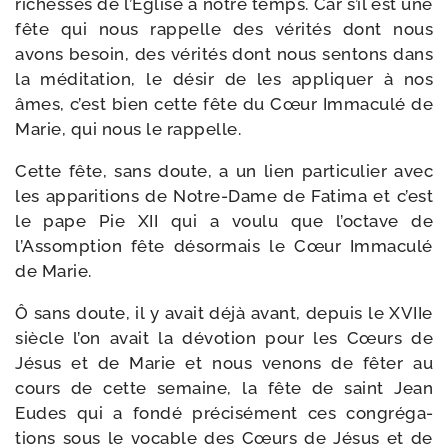
richesses de l’Église à notre temps. Car s’il est une
fête qui nous rap­pelle des véri­tés dont nous
avons besoin, des véri­tés dont nous sen­tons dans
la médi­ta­tion, le désir de les appli­quer à nos
âmes, c’est bien cette fête du Cœur Immaculé de
Marie, qui nous le rappelle.
Cette fête, sans doute, a un lien par­ti­cu­lier avec
les appa­ri­tions de Notre-​Dame de Fatima et c’est
le pape Pie XII qui a vou­lu que l’octave de
l’Assomption fête désor­mais le Cœur Immaculé
de Marie.
Ô sans doute, il y avait déjà avant, depuis le XVIIe
siècle l’on avait la dévo­tion pour les Cœurs de
Jésus et de Marie et nous venons de fêter au
cours de cette semaine, la fête de saint Jean
Eudes qui a fon­dé pré­ci­sé­ment ces congré­ga­
tions sous le vocable des Cœurs de Jésus et de