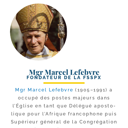
Mgr Marcel Lefebvre
FONDATEUR DE LA FSSPX
Mgr Marcel Lefebvre
(1905–1991) a
occu­pé des postes majeurs dans
l’Église en tant que Délégué apos­to­
lique pour l’Afrique fran­co­phone puis
Supérieur géné­ral de la Congrégation