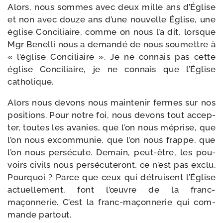
Alors, nous sommes avec deux mille ans d’Église
et non avec douze ans d’une nou­velle Église, une
église Conciliaire, comme on nous l’a dit, lorsque
Mgr Benelli nous a deman­dé de nous sou­mettre à
« l’église Conciliaire ». Je ne connais pas cette
église Conciliaire, je ne connais que l’Église
catholique.
Alors nous devons nous main­te­nir fermes sur nos
posi­tions. Pour notre foi, nous devons tout accep­
ter, toutes les ava­nies, que l’on nous méprise, que
l’on nous excom­mu­nie, que l’on nous frappe, que
l’on nous per­sé­cute. Demain, peut-​être, les pou­
voirs civils nous per­sé­cu­te­ront, ce n’est pas exclu.
Pourquoi ? Parce que ceux qui détruisent l’Église
actuel­le­ment, font l’œuvre de la franc-​
maçonnerie. C’est la franc-​maçonnerie qui com­
mande partout.