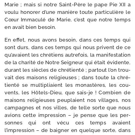
Marie ; mais si notre Saint-​Père le pape Pie XII a
vou­lu hono­rer d’une manière toute par­ti­cu­lière le
Cœur Immaculé de Marie, c’est que notre temps
en avait bien besoin.
En effet, nous avons besoin, dans ces temps qui
sont durs, dans ces temps qui nous privent de ce
qu’avaient les chré­tiens autre­fois, la mani­fes­ta­tion
de la cha­ri­té de Notre Seigneur qui était évi­dente,
durant les siècles de chré­tien­té ; par­tout l’on trou­
vait des mai­sons reli­gieuses ; dans toute la chré­
tien­té se mul­ti­pliaient les monas­tères, les cou­
vents, les Hôtels-​Dieu, que sais-​je ! Combien de
mai­sons reli­gieuses peu­plaient nos vil­lages, nos
cam­pagnes et nos villes, de telle sorte que nous
avions cette impres­sion – je pense que les per­
sonnes qui ont vécu ces temps avaient
l’impression – de bai­gner en quelque sorte, dans