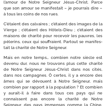
l’amour de Notre Seigneur Jésus-​Christ. Parce
que son amour se mani­fes­tait – je pour­rais dire –
à tous les coins de nos rues.
C’étaient des cal­vaires ; c’étaient des images de la
Vierge ; c’étaient des Hôtels-​Dieu ; c’étaient des
mai­sons de cha­ri­té pour rece­voir les pauvres, les
pèle­rins, ceux qui souf­fraient. Partout se mani­fes­
tait la cha­ri­té de Notre Seigneur.
Mais en notre temps… com­bien notre siècle est
deve­nu dur, nous ne trou­vons plus cette cha­ri­té
de Notre Seigneur Jésus-​Christ dans nos cités,
dans nos cam­pagnes. Ô certes, il y a encore des
âmes qui se dévouent à Notre Seigneur, mais
com­bien par rap­port à la popu­la­tion ? Et com­bien
y aurait-​il à faire dans tous ces pays qui ne
connaissent pas encore la cha­ri­té de Notre
Seigneur, des pays immenses comme la Chine,