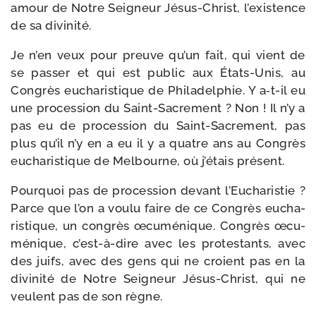
amour de Notre Seigneur Jésus-​Christ, l’existence
de sa divinité.
Je n’en veux pour preuve qu’un fait, qui vient de
se pas­ser et qui est public aux États-​Unis, au
Congrès eucha­ris­tique de Philadelphie. Y a‑t-​il eu
une pro­ces­sion du Saint-​Sacrement ? Non ! Il n’y a
pas eu de pro­ces­sion du Saint-​Sacrement, pas
plus qu’il n’y en a eu il y a quatre ans au Congrès
eucha­ris­tique de Melbourne, où j’étais présent.
Pourquoi pas de pro­ces­sion devant l’Eucharistie ?
Parce que l’on a vou­lu faire de ce Congrès eucha­
ris­tique, un congrès œcu­mé­nique. Congrès œcu­
mé­nique, c’est-à-dire avec les pro­tes­tants, avec
des juifs, avec des gens qui ne croient pas en la
divi­ni­té de Notre Seigneur Jésus-​Christ, qui ne
veulent pas de son règne.