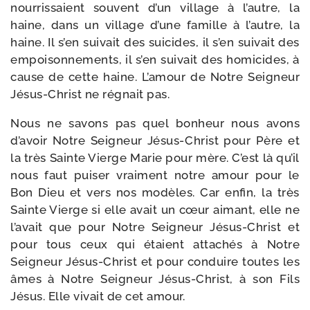
nour­ris­saient sou­vent d’un vil­lage à l’autre, la
haine, dans un vil­lage d’une famille à l’autre, la
haine. Il s’en sui­vait des sui­cides, il s’en sui­vait des
empoi­son­ne­ments, il s’en sui­vait des homi­cides, à
cause de cette haine. L’amour de Notre Seigneur
Jésus-​Christ ne régnait pas.
Nous ne savons pas quel bon­heur nous avons
d’avoir Notre Seigneur Jésus-​Christ pour Père et
la très Sainte Vierge Marie pour mère. C’est là qu’il
nous faut pui­ser vrai­ment notre amour pour le
Bon Dieu et vers nos modèles. Car enfin, la très
Sainte Vierge si elle avait un cœur aimant, elle ne
l’avait que pour Notre Seigneur Jésus-​Christ et
pour tous ceux qui étaient atta­chés à Notre
Seigneur Jésus-​Christ et pour conduire toutes les
âmes à Notre Seigneur Jésus-​Christ, à son Fils
Jésus. Elle vivait de cet amour.