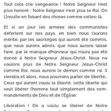
Tout cela crie ven­geance ! Notre Seigneur n’est
plus hono­ré ; Notre Seigneur n’est plus le Roi. On
L’insulte en fai­sant des choses comme celles-là.
Et si un jour les armées des com­mu­nistes
déferlent sur nos pays, eh bien nous l’aurons
méri­té, par les sacri­lèges qui auront été com­mis,
que nous aurons admis, que nous aurons lais­sé
faire, par le manque d’honneur qui n’aura pas été
don­né à Notre Seigneur Jésus-​Christ. Nous ne
vou­lons plus de Notre Seigneur Jésus-​Christ
comme Roi, nous aurons le démon comme roi. Il
vien­dra et alors, nous pour­rons par­ler de liber­té…
Ceux qui auront vou­lu la liber­té, cette liber­té qui
veut libé­rer l’homme tout sim­ple­ment des com­
man­de­ments de Dieu et de l’Église.
Libération ! On a vou­lu se libé­rer de Notre