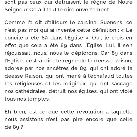
sont pas ceux qui détruisent le règne de Notre
Seigneur. Cela il faut le dire ouvertement !
Comme l’a dit d’ailleurs le car­di­nal Suenens, ce
n’est pas moi qui ai inven­té cette défi­ni­tion : « Le
concile a été 89 dans l’Église ». Oui, je crois en
effet que cela a été 89 dans l’Église. Lui, il s’en
réjouis­sait, nous, nous le déplo­rons. Car 89 dans
l’Église, c’est-à-dire le règne de la déesse Raison,
ado­rée par nos ancêtres de 89, qui ont ado­ré la
déesse Raison, qui ont mené à l’échafaud toutes
les reli­gieuses et les reli­gieux, qui ont sac­ca­gé
nos cathé­drales, détruit nos églises, qui ont vio­lé
tous nos temples.
Eh bien, est-​ce que cette révo­lu­tion à laquelle
nous assis­tons n’est pas pire encore que celle
de 89 ?