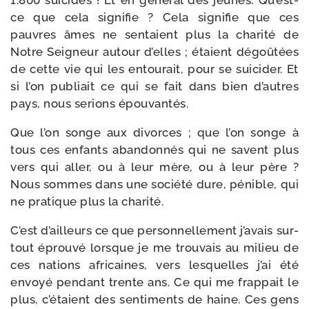
1.800 sui­cides ! Et en géné­ral des jeunes. Qu’est-
ce que cela signi­fie ? Cela signi­fie que ces
pauvres âmes ne sen­taient plus la cha­ri­té de
Notre Seigneur autour d’elles ; étaient dégoû­tées
de cette vie qui les entou­rait, pour se sui­ci­der. Et
si l’on publiait ce qui se fait dans bien d’autres
pays, nous serions épouvantés.
Que l’on songe aux divorces ; que l’on songe à
tous ces enfants aban­don­nés qui ne savent plus
vers qui aller, ou à leur mère, ou à leur père ?
Nous sommes dans une socié­té dure, pénible, qui
ne pra­tique plus la charité.
C’est d’ailleurs ce que per­son­nel­le­ment j’avais sur­
tout éprou­vé lorsque je me trou­vais au milieu de
ces nations afri­caines, vers les­quelles j’ai été
envoyé pen­dant trente ans. Ce qui me frap­pait le
plus, c’étaient des sen­ti­ments de haine. Ces gens