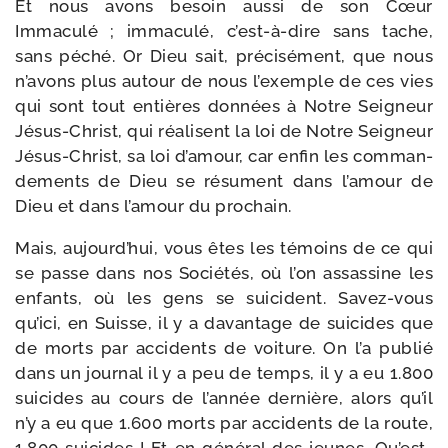
Et nous avons besoin aus­si de son Cœur
Immaculé ; imma­cu­lé, c’est-à-dire sans tache,
sans péché. Or Dieu sait, pré­ci­sé­ment, que nous
n’avons plus autour de nous l’exemple de ces vies
qui sont tout entières don­nées à Notre Seigneur
Jésus-​Christ, qui réa­lisent la loi de Notre Seigneur
Jésus-​Christ, sa loi d’amour, car enfin les com­man­
de­ments de Dieu se résument dans l’amour de
Dieu et dans l’amour du prochain.
Mais, aujourd’hui, vous êtes les témoins de ce qui
se passe dans nos Sociétés, où l’on assas­sine les
enfants, où les gens se sui­cident. Savez-​vous
qu’ici, en Suisse, il y a davan­tage de sui­cides que
de morts par acci­dents de voi­ture. On l’a publié
dans un jour­nal il y a peu de temps, il y a eu 1.800
sui­cides au cours de l’année der­nière, alors qu’il
n’y a eu que 1.600 morts par acci­dents de la route,