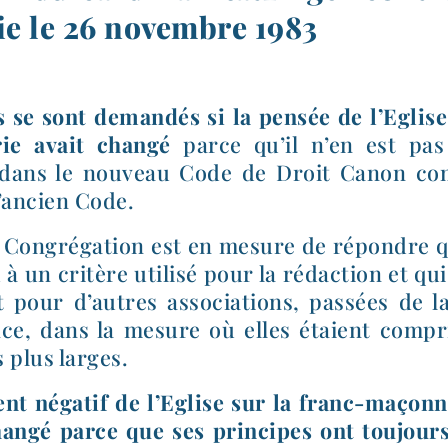
e le 26 novembre 1983
 se sont deman­dés si la pen­sée de l’Eglise 
ie avait chan­gé
parce qu’il n’en est pas 
dans le nou­veau Code de Droit Canon comm
’an­cien Code.
 Congrégation est en mesure de répondre qu
 à un cri­tère uti­li­sé pour la rédac­tion et qu
nt pour d’autres asso­cia­tions, pas­sées de
nce, dans la mesure où elles étaient com­p
es plus larges.
ent néga­tif de l’Eglise sur la franc-​maço
an­gé parce que ses prin­cipes ont tou­jours