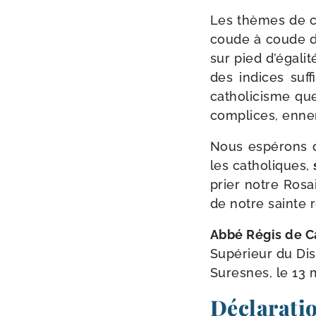
Les thèmes de cet
coude à coude de 
sur pied d’égalit
des indices suf­
catho­li­cisme q
com­plices, enne­
Nous espé­rons q
les catho­liques,
prier notre Rosai
de notre sainte r
Abbé Régis de 
Supérieur du Dis
Suresnes, le 13 
Déclaratio