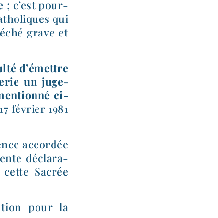
e
; c’est pour­
catho­liques qui
péché grave et
ul­té d’é­mettre
nerie un juge­
en­tion­né ci-​
17 février 1981
ience accor­dée
sente décla­ra­
 cette Sacrée
tion pour la