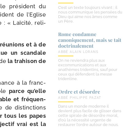
e pré­sident du
C’est un texte toujours vivant ; il
nous communique les pensées du
ident de l’Eglise
Dieu qui aime nos âmes comme
un Père.
 « Laïcité, reli­
Rome condamne
canoniquement, mais se tait
 réunions et à de
doctrinalement
­tue un scan­dale
ABBÉ ALAIN LORANS
 de
la tra­hi­son de
On ne reviendra plus aux
excommunications et aux
anathèmes tridentins, sauf pour
ceux qui défendent la messe
tridentine.
nance à la franc-​
ible
parce qu’elle
Ordre et désordre
ABBÉ PHILIPPE PAZAT
able et fré­quen­
Dans un monde moderne il
 de dis­tinc­tions
devient plus facile de glisser dans
ar tous les papes
cette spirale de désordre moral,
d’où la nécessité urgente de
jectif vrai est la
restaurer l’ordre autour de nous.