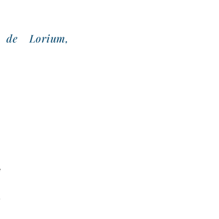
e de Lorium,
é
é
t