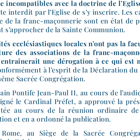
incom­pa­tibles avec la doc­trine de l’Eglis
te inter­dit par l’Eglise de s’y ins­crire. Les 
tie de la franc-​maçonnerie sont en état de 
t s’ap­pro­cher de la Sainte Communion.
i­tés ecclé­sias­tiques locales n’ont pas la fac
ture des asso­cia­tions de la franc-​maçon
ntraî­ne­rait une déro­ga­tion à ce qui est m
onfor­mé­ment à l’es­prit de la Déclaration du 
même Sacrée Congrégation.
in Pontife Jean-​Paul II, au cours de l’au­d
igné le Cardinal Préfet, a approu­vé la pré­
­tée au cours de la réunion ordi­naire de
ion et en a ordon­né la publication.
Rome, au Siège de la Sacrée Congréga