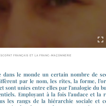
PISCOPAT FRANÇAIS ET LA FRANC-MAÇONNERIE
te dans le monde un cer­tain nombre de se
if­fèrent par le nom, les rites, la forme, l’o
t sont unies entre elles par l’analogie du b
n­tiels. Employant à la fois l’audace et la 
ous les rangs de la hié­rar­chie sociale et