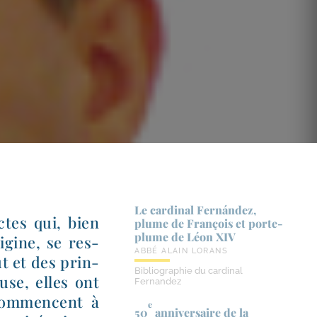
Le cardinal Fernández,
ctes qui, bien
plume de François et porte-​
plume de Léon XIV
rigine, se res­
ABBÉ ALAIN LORANS
ut et des prin­
Bibliographie du cardinal
ruse, elles ont
Fernandez
 com­mencent à
e
50
anniversaire de la