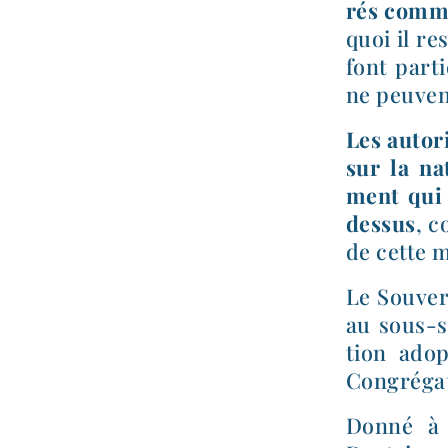
rés comme 
quoi il res
font par­
ne peuven
Les auto­r
sur la na
ment qui e
dessus
, c
de cette 
Le Souvera
au sous-​s
tion adop
Congrégat
Donné à 