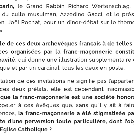
barin,
le Grand Rabbin Richard Wertenschlag, l
l du culte musul­man, Azzedine Gacci, et le pré­s
n, Joël Rochat, pour un dîner-​débat sur le thème :
».
le de ces deux arche­vêques fran­çais à de telles
ces orga­ni­sées par la franc-​maçonnerie consti
­vi­té,
qui donne une illus­tra­tion sup­plé­men­taire
ue et par un car­di­nal, tous les deux en poste.
ation de ces invi­ta­tions ne signi­fie pas l’apparte
s deux pré­lats, elle est cepen­dant inad­mis­s
e que la franc-​maçonnerie est une socié­té hono­r
p­pe­ler à ces évêques que, sans qu’il y ait à faire
ences,
la franc-​maçonnerie a été stig­ma­ti­sée p
’une per­ver­sion toute par­ti­cu­lière, dont l’ob
l’Eglise Catholique ?