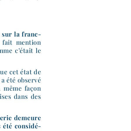
sur la franc-​
fait men­tion
e c’é­tait le
e cet état de
i a été obser­vé
 la même façon
rises dans des
nnerie demeure
 été consi­dé­