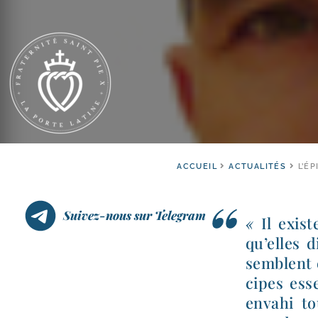
ACCUEIL
ACTUALITÉS
L’É
Suivez-nous sur Telegram
«
Il exis
qu’elles d
semblent e
cipes esse
enva­hi t