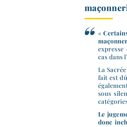
maçonneri
«
Certains
maçonner
expresse 
cas dans l
La Sacrée
fait est dû
éga­le­me
sous sile
caté­go­ri
Le juge­m
donc inch