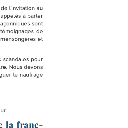
de l’invitation au
appe­lés à par­ler
 maçon­niques sont
s témoi­gnages de
 men­son­gères et
s scan­dales pour
tre
. Nous devons
­guer le nau­frage
eur
 la franc-​