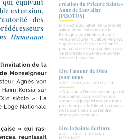
qui équi­vaut
création du Prieuré Sainte-​
able exten­sion,
Anne de Lanvallay
[PHOTOS]
l‘autorité des
Dimanche 26 juillet, en la fête de
­dé­ces­seurs
sainte Anne, Patronne de la
ans
Humanum
Bretagne, 700 fidèles étaient
venus entourer M. l'abbé Peignot,
Supérieur du District de France,
pour célébrer le 50e anniversaire
de la création du Prieuré Sainte-
Anne de Lanvallay
e
l’invitation de la
Lire l’amour de Dieu
e de Monseigneur
pour nous
­teur, Agnès von
ABBÉ FRANÇOIS DELMOTTE
, Haïm Korsia sur
« Qu’a voulu Dieu en venant parmi
nous, sinon nous montrer son
XIe siècle ». La
Amour ? Si jusqu’ici nous ne nous
de Loge Nationale
pressions pas de l’aimer, du moins
ne tardons plus à lui rendre
amour pour amour. »
Lire la Sainte Écriture
çaise » qui ras­
ABBÉ LOUIS-EDOUARD
ces, réunis­sait
MEUGNIOT