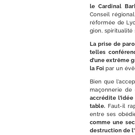
le Cardinal Bar
Conseil régio­na
réfor­mée de Lyo
gion, spiritualité 
La prise de paro
telles confé­ren
d’une extrême gra
la Foi
par un évêq
Bien que l’accept
maçonnerie de ce
accré­dite l’idé
table.
Faut-​il ra
entre ses obé­di
comme une secte d
des­truc­tion de 