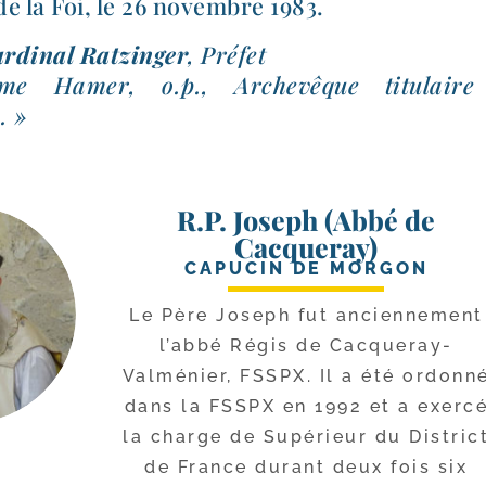
e la Foi, le 26 novembre 1983.
rdinal Ratzinger
, Préfet
me Hamer, o.p., Archevêque titu­lair
. »
R.P. Joseph (Abbé de
Cacqueray)
CAPUCIN DE MORGON
Le Père Joseph fut ancien­ne­ment
l’ab­bé Régis de Cacqueray-​
Valménier, FSSPX. Il a été ordon­n
dans la FSSPX en 1992 et a exer­c
la charge de Supérieur du Distric
de France durant deux fois six