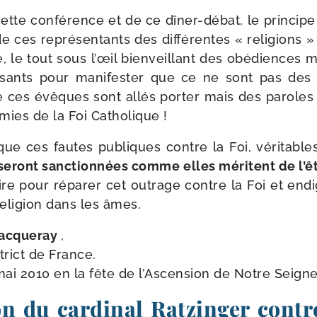
te confé­rence et de ce dîner-​débat, le prin­cipe 
ces repré­sen­tants des dif­fé­rentes « reli­gions » 
é, le tout sous l’œil bien­veillant des obé­diences
fi­sants pour mani­fes­ter que ce ne sont pas de
ue ces évêques sont allés por­ter mais des paroles
mies de la Foi Catholique !
ue ces fautes publiques contre la Foi, véri­table
seront sanc­tion­nées comme elles méritent de l’ê
re pour répa­rer cet outrage contre la Foi et endi
eli­gion dans les âmes.
Cacqueray
,
trict de France.
mai 2010 en la fête de l’Ascension de Notre Seign
n du cardinal Ratzinger contre