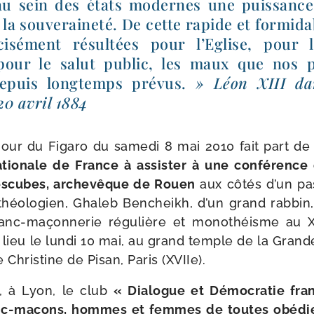
u sein des états modernes une puis­sance 
la sou­ve­rai­ne­té. De cette rapide et for­mi­d
ci­sé­ment résul­tées pour l’Eglise, pour 
pour le salut public, les maux que nos pré
epuis long­temps pré­vus.
» Léon XIII d
20 avril 1884
our du Figaro du same­di 8 mai 2010 fait part d
ionale de France à assis­ter à une confé­renc
escubes, arche­vêque de Rouen
aux côtés d’un pas
théo­lo­gien, Ghaleb Bencheikh, d’un grand rab­bin
anc-​maçonnerie régu­lière et mono­théisme au X
 lieu le lun­di 10 mai, au grand temple de la Gran
e Christine de Pisan, Paris (XVIIe).
, à Lyon, le club
« Dialogue et Démocratie fran­
c-​maçons, hommes et femmes de toutes obé­dien