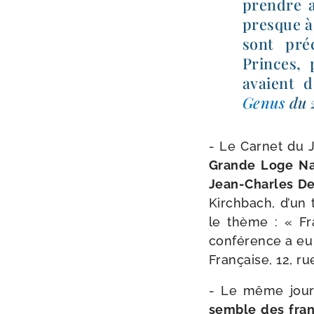
prendre a
presque à 
sont pré­
Princes, 
avaient d
Genus
du 
- Le Carnet du J
Grande Loge Nat
Jean-​Charles D
Kirchbach, d’un 
le thème : « Fr
confé­rence a eu
Française, 12, ru
- Le même jour
semble des fran