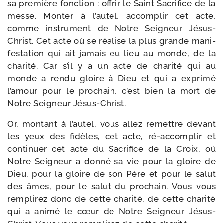
sa pre­mière fonc­tion : offrir le Saint Sacrifice de la
messe. Monter à l’autel, accom­plir cet acte,
comme ins­tru­ment de Notre Seigneur Jésus-​
Christ. Cet acte où se réa­lise la plus grande mani­
fes­ta­tion qui ait jamais eu lieu au monde, de la
cha­ri­té. Car s’il y a un acte de cha­ri­té qui au
monde a ren­du gloire à Dieu et qui a expri­mé
l’amour pour le pro­chain, c’est bien la mort de
Notre Seigneur Jésus-Christ.
Or, mon­tant à l’autel, vous allez remettre devant
les yeux des fidèles, cet acte, ré-​accomplir et
conti­nuer cet acte du Sacrifice de la Croix, où
Notre Seigneur a don­né sa vie pour la gloire de
Dieu, pour la gloire de son Père et pour le salut
des âmes, pour le salut du pro­chain. Vous vous
rem­pli­rez donc de cette cha­ri­té, de cette cha­ri­té
qui a ani­mé le cœur de Notre Seigneur Jésus-​