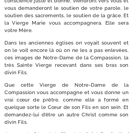
conscience juste et bonne, vien­dront vers vous et
vous deman­de­ront le sou­tien de votre parole, le
sou­tien des sacre­ments, le sou­tien de la grâce. Et
la Vierge Marie vous accom­pa­gne­ra. Elle sera
votre Mère.
Dans les anciennes églises on voyait sou­vent et
on le voit encore là où on ne les a pas enle­vées,
ces images de Notre-​Dame de la Compassion, la
très Sainte Vierge rece­vant dans ses bras son
divin Fils.
Que cette Vierge de Notre-​Dame de la
Compassion vous accom­pagne et vous donne un
vrai cœur de prêtre, comme elle a for­mé en
quelque sorte le Cœur de son Fils en son sein. Et
demandez-​lui d’être un autre Christ comme son
divin Fils.