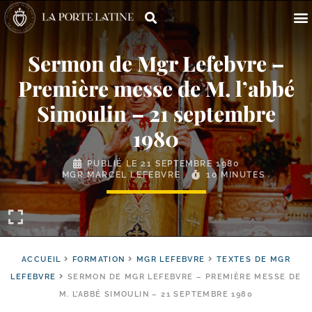
Sermon de Mgr Lefebvre –
Première messe de M. l’abbé
Simoulin – 21 septembre
1980
PUBLIÉ LE
21 SEPTEMBRE 1980
MGR MARCEL LEFEBVRE
10 MINUTES
ACCUEIL
FORMATION
MGR LEFEBVRE
TEXTES DE MGR
LEFEBVRE
SERMON DE MGR LEFEBVRE – PREMIÈRE MESSE DE
M. L’ABBÉ SIMOULIN – 21 SEPTEMBRE 1980