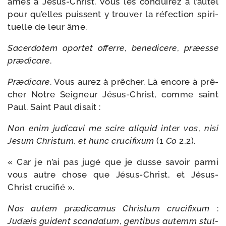
âmes à Jésus-​Christ. Vous les condui­rez à l’autel
pour qu’elles puissent y trou­ver la réfec­tion spi­ri­
tuelle de leur âme.
Sacerdotem opor­tet offerre
,
bene­di­cere
,
præesse
præ­di­care
.
Prædicare
. Vous aurez à prê­cher. Là encore à prê­
cher Notre Seigneur Jésus-​Christ, comme saint
Paul. Saint Paul disait :
Non enim judi­ca­vi me scire ali­quid inter vos
,
nisi
Jesum Christum
,
et hunc cru­ci­fixum
(1
Co
2,2).
« Car je n’ai pas jugé que je dusse savoir par­mi
vous autre chose que Jésus-​Christ, et Jésus-​
Christ crucifié ».
Nos autem præ­di­ca­mus Christum cru­ci­fixum
:
Judæis guident scan­da­lum
,
gen­ti­bus autemm stul­