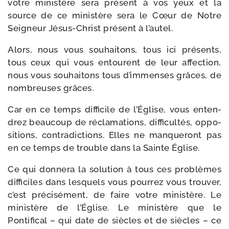
votre minis­tère sera pré­sent à vos yeux et la
source de ce minis­tère sera le Cœur de Notre
Seigneur Jésus-​Christ pré­sent à l’autel.
Alors, nous vous sou­hai­tons, tous ici pré­sents,
tous ceux qui vous entourent de leur affec­tion,
nous vous sou­hai­tons tous d’immenses grâces, de
nom­breuses grâces.
Car en ce temps dif­fi­cile de l’Église, vous enten­
drez beau­coup de récla­ma­tions, dif­fi­cul­tés, oppo­
si­tions, contra­dic­tions. Elles ne man­que­ront pas
en ce temps de trouble dans la Sainte Église.
Ce qui don­ne­ra la solu­tion à tous ces pro­blèmes
dif­fi­ciles dans les­quels vous pour­rez vous trou­ver,
c’est pré­ci­sé­ment, de faire votre minis­tère. Le
minis­tère de l’Église. Le minis­tère que le
Pontifical – qui date de siècles et de siècles – ce