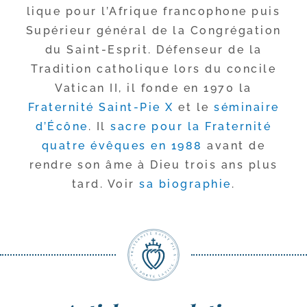
lique pour l’Afrique fran­co­phone puis
Supérieur géné­ral de la Congrégation
du Saint-​Esprit. Défenseur de la
Tradition catho­lique lors du concile
Vatican II, il fonde en 1970 la
Fraternité Saint-​Pie X
et le
sémi­naire
d’Écône
. Il
sacre pour la Fraternité
quatre évêques en 1988
avant de
rendre son âme à Dieu trois ans plus
tard. Voir
sa bio­gra­phie
.