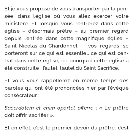
Et je vous pro­pose de vous trans­por­ter par la pen­
sée, dans l’église où vous allez exer­cer votre
minis­tère. Et lorsque vous ren­tre­rez dans cette
église – désor­mais prêtre – au pre­mier regard
depuis l’entrée dans cette magni­fique église –
Saint-​Nicolas-​du-​Chardonnet – vos regards se
por­te­ront sur ce qui est essen­tiel, ce qui est cen­
tral dans cette église, ce pour­quoi cette église a
été construite : l’autel, l’autel du Saint Sacrifice.
Et vous vous rap­pel­le­rez en même temps des
paroles qui ont été pro­non­cées hier par l’évêque
consécrateur :
Sacerdotem et enim opor­tet offerre
: « Le prêtre
doit offrir, sacrifier ».
Et en effet, c’est le pre­mier devoir du prêtre, c’est