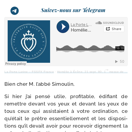
Suivez-nous sur Telegram
re
La Porte Latine – FSSPX France
·
Homélie à Écône, 21 sept. 80, 1
messe de M. l’ab­bé Simoulin
Bien cher M. l’ab­bé Simoulin,
Si hier j’ai pen­sé utile, pro­fi­table, édi­fiant de
remettre devant vos yeux et devant les yeux de
tous ceux qui assis­taient à votre ordi­na­tion, ce
qu’était le prêtre essen­tiel­le­ment et les dis­po­si­
tions qu’il devait avoir pour rece­voir digne­ment la