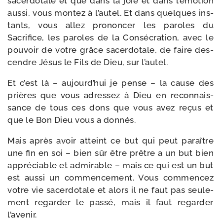
sacer­do­tale et que dans la joie et dans l’émotion
aus­si, vous mon­tez à l’autel. Et dans quelques ins­
tants, vous allez pro­non­cer les paroles du
Sacrifice, les paroles de la Consécration, avec le
pou­voir de votre grâce sacer­do­tale, de faire des­
cendre Jésus le Fils de Dieu, sur l’autel.
Et c’est là – aujourd’hui je pense – la cause des
prières que vous adres­sez à Dieu en recon­nais­
sance de tous ces dons que vous avez reçus et
que le Bon Dieu vous a donnés.
Mais après avoir atteint ce but qui peut paraître
une fin en soi – bien sûr être prêtre a un but bien
appré­ciable et admi­rable – mais ce qui est un but
est aus­si un com­men­ce­ment. Vous com­men­cez
votre vie sacer­do­tale et alors il ne faut pas seule­
ment regar­der le pas­sé, mais il faut regar­der
l’avenir.