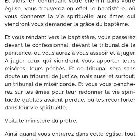
Et alors, en conti­nuant votre che­min dans votre
église, vous trou­ve­rez en effet le bap­tis­tère, où
vous don­ne­rez la vie spi­ri­tuelle aux âmes qui
vien­dront vous deman­der la grâce du baptême.
Et vous ren­dant vers le bap­tis­tère, vous pas­se­rez
devant le confes­sion­nal, devant le tri­bu­nal de la
péni­tence, où vous aurez à vous asseoir et à juger.
À juger ceux qui vien­dront vous appor­ter leurs
misères, leurs péchés. Et ce tri­bu­nal sera sans
doute un tri­bu­nal de jus­tice, mais aus­si et sur­tout,
un tri­bu­nal de misé­ri­corde. Et vous vous pen­che­
rez sur les âmes pour leur redon­ner la vie spi­ri­
tuelle qu’elles avaient per­due, ou les récon­for­ter
dans leur vie spirituelle.
Voilà le minis­tère du prêtre.
Ainsi quand vous entre­rez dans cette église, tout