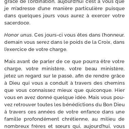
grâce de l’ordination, aujourd’hui c’est à vous que
je m’adresse d’une manière par­ti­cu­lière puisque
dans quelques jours vous aurez à exer­cer votre
sacerdoce.
Honor unus
. Ces jours-​ci vous êtes dans l’honneur,
demain vous serez dans le poids de la Croix, dans
l’exercice de votre charge.
Mais avant de par­ler de ce que pour­ra être votre
charge, votre minis­tère, votre beau minis­tère,
jetez un regard sur le pas­sé, afin de rendre grâce
à Dieu qui vous a conduit à tra­vers des che­mins
que vous connais­sez mieux que qui­conque. Hier
vous en avez don­né quelque idée. Mais vous pou­
vez retrou­ver toutes les béné­dic­tions du Bon Dieu
à tra­vers ces années de votre enfance dans une
famille pro­fon­dé­ment chré­tienne, au milieu de
nom­breux frères et sœurs qui, aujourd’hui, vous