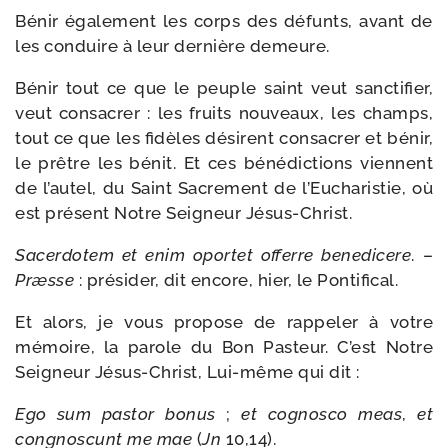
Bénir éga­le­ment les corps des défunts, avant de
les conduire à leur der­nière demeure.
Bénir tout ce que le peuple saint veut sanc­ti­fier,
veut consa­crer : les fruits nou­veaux, les champs,
tout ce que les fidèles dési­rent consa­crer et bénir,
le prêtre les bénit. Et ces béné­dic­tions viennent
de l’autel, du Saint Sacrement de l’Eucharistie, où
est pré­sent Notre Seigneur Jésus-Christ.
Sacerdotem et enim opor­tet offerre bene­di­cere
. –
Præsse
: pré­si­der, dit encore, hier, le Pontifical.
Et alors, je vous pro­pose de rap­pe­ler à votre
mémoire, la parole du Bon Pasteur. C’est Notre
Seigneur Jésus-​Christ, Lui-​même qui dit :
Ego sum pas­tor bonus
;
et cognos­co meas
,
et
congnos­cunt me mae
(
Jn
10,14).