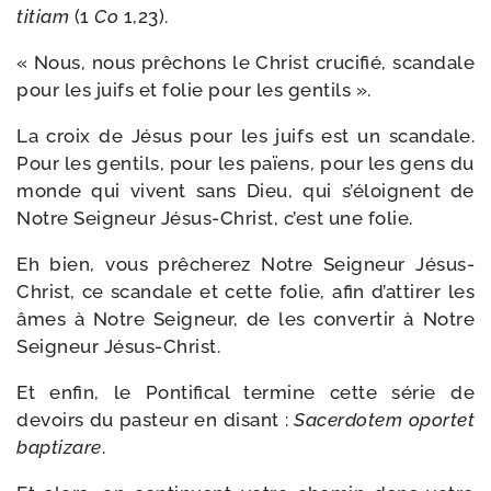
ti­tiam
(1
Co
1,23).
« Nous, nous prê­chons le Christ cru­ci­fié, scan­dale
pour les juifs et folie pour les gentils ».
La croix de Jésus pour les juifs est un scan­dale.
Pour les gen­tils, pour les païens, pour les gens du
monde qui vivent sans Dieu, qui s’éloignent de
Notre Seigneur Jésus-​Christ, c’est une folie.
Eh bien, vous prê­che­rez Notre Seigneur Jésus-​
Christ, ce scan­dale et cette folie, afin d’attirer les
âmes à Notre Seigneur, de les conver­tir à Notre
Seigneur Jésus-Christ.
Et enfin, le Pontifical ter­mine cette série de
devoirs du pas­teur en disant :
Sacerdotem opor­tet
bap­ti­zare
.