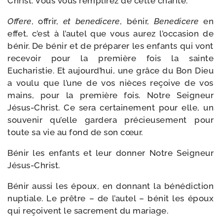
Christ. Vous vous rem­pli­rez de cette charité.
Offere
, offrir,
et bene­di­cere
, bénir,
Benedicere
en
effet, c’est à l’autel que vous aurez l’occasion de
bénir. De bénir et de pré­pa­rer les enfants qui vont
rece­voir pour la pre­mière fois la sainte
Eucharistie. Et aujourd’hui, une grâce du Bon Dieu
a vou­lu que l’une de vos nièces reçoive de vos
mains, pour la pre­mière fois. Notre Seigneur
Jésus-​Christ. Ce sera cer­tai­ne­ment pour elle, un
sou­ve­nir qu’elle gar­de­ra pré­cieu­se­ment pour
toute sa vie au fond de son cœur.
Bénir les enfants et leur don­ner Notre Seigneur
Jésus-Christ.
Bénir aus­si les époux, en don­nant la béné­dic­tion
nup­tiale. Le prêtre – de l’autel – bénit les époux
qui reçoivent le sacre­ment du mariage.