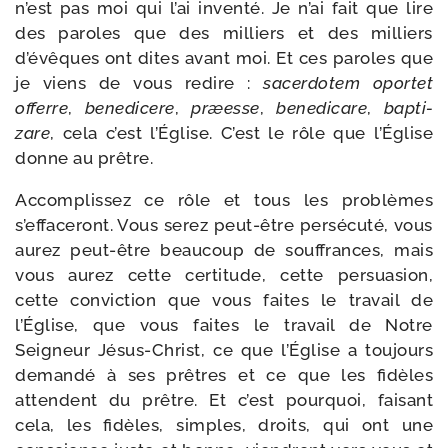
n’est pas moi qui l’ai inven­té. Je n’ai fait que lire
des paroles que des mil­liers et des mil­liers
d’évêques ont dites avant moi. Et ces paroles que
je viens de vous redire :
sacer­do­tem opor­tet
offerre
,
bene­di­cere
,
præesse
,
bene­di­care
,
bap­ti­
zare
, cela c’est l’Église. C’est le rôle que l’Église
donne au prêtre.
Accomplissez ce rôle et tous les pro­blèmes
s’effaceront. Vous serez peut-​être per­sé­cu­té, vous
aurez peut-​être beau­coup de souf­frances, mais
vous aurez cette cer­ti­tude, cette per­sua­sion,
cette convic­tion que vous faites le tra­vail de
l’Église, que vous faites le tra­vail de Notre
Seigneur Jésus-​Christ, ce que l’Église a tou­jours
deman­dé à ses prêtres et ce que les fidèles
attendent du prêtre. Et c’est pour­quoi, fai­sant
cela, les fidèles, simples, droits, qui ont une