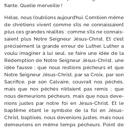
fiante. Quelle merveille !
Hélas, nous l’oublions aujourd’hui. Combien même
de chré­tiens vivent comme s’ils ne connais­saient
plus ces grandes réa­li­tés : comme s’ils ne connais­
saient plus Notre Seigneur Jésus-​Christ. Et c’est
pré­ci­sé­ment la grande erreur de Luther. Luther a
vou­lu ima­gi­ner à lui seul, se faire une idée de la
Rédemption de Notre Seigneur Jésus-​Christ, une
idée fausse : que nous res­tions pécheurs et que
Notre Seigneur Jésus-​Christ, par sa Croix, par son
Sacrifice, par son Calvaire, cou­vrait nos péchés,
mais que nos péchés n’étaient pas remis ; que
nous demeu­rions pécheurs, mais que nous deve­
nions justes par notre foi en Jésus-​Christ. Et le
bap­tême étant le sym­bole de la foi en Jésus-​
Christ, bap­ti­sés, nous deve­nions justes, mais nous
demeu­rions en même temps pécheurs. Point de