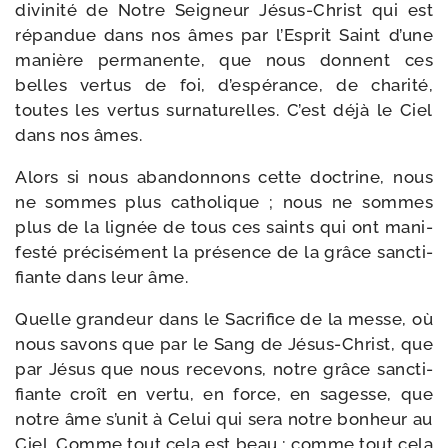
divi­ni­té de Notre Seigneur Jésus-​Christ qui est
répan­due dans nos âmes par l’Esprit Saint d’une
manière per­ma­nente, que nous donnent ces
belles ver­tus de foi, d’espérance, de cha­ri­té,
toutes les ver­tus sur­na­tu­relles. C’est déjà le Ciel
dans nos âmes.
Alors si nous aban­don­nons cette doc­trine, nous
ne sommes plus catho­lique ; nous ne sommes
plus de la lignée de tous ces saints qui ont mani­
fes­té pré­ci­sé­ment la pré­sence de la grâce sanc­ti­
fiante dans leur âme.
Quelle gran­deur dans le Sacrifice de la messe, où
nous savons que par le Sang de Jésus-​Christ, que
par Jésus que nous rece­vons, notre grâce sanc­ti­
fiante croît en ver­tu, en force, en sagesse, que
notre âme s’unit à Celui qui sera notre bon­heur au
Ciel. Comme tout cela est beau ; comme tout cela