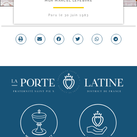
MGR MARCEL LEFEBVRE
Paru le
30 juin 1983