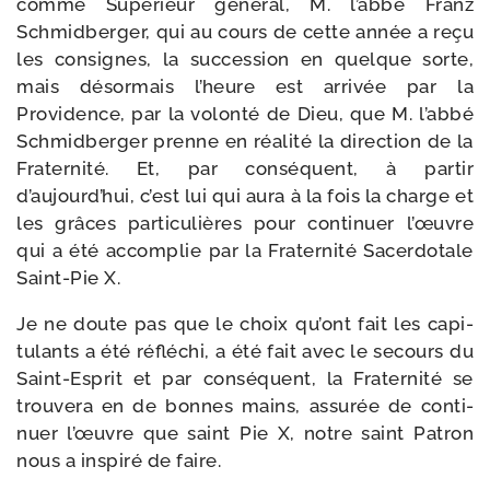
comme Supérieur géné­ral, M. l’abbé Franz
Schmidberger, qui au cours de cette année a reçu
les consignes, la suc­ces­sion en quelque sorte,
mais désor­mais l’heure est arri­vée par la
Providence, par la volon­té de Dieu, que M. l’abbé
Schmidberger prenne en réa­li­té la direc­tion de la
Fraternité. Et, par consé­quent, à par­tir
d’aujourd’hui, c’est lui qui aura à la fois la charge et
les grâces par­ti­cu­lières pour conti­nuer l’œuvre
qui a été accom­plie par la Fraternité Sacerdotale
Saint-​Pie X.
Je ne doute pas que le choix qu’ont fait les capi­
tu­lants a été réflé­chi, a été fait avec le secours du
Saint-​Esprit et par consé­quent, la Fraternité se
trou­ve­ra en de bonnes mains, assu­rée de conti­
nuer l’œuvre que saint Pie X, notre saint Patron
nous a ins­pi­ré de faire.