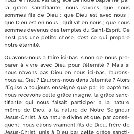
nous, en nous. Par la grâce de notre bap­tême, par
la grâce sanc­ti­fiante, nous savons que nous
sommes fils de Dieu ; que Dieu est avec nous ;
que Dieu est en nous ; qu’il vît en nous ; que nous
sommes deve­nus des temples du Saint-​Esprit. Ce
n’est pas une petite chose, c’est ce qui pré­pare
notre éternité.
Qu’avons-nous à faire ici-​bas, sinon de nous pré­
pa­rer à vivre avec Dieu pour l’éternité ? Mais si
nous n’avons pas Dieu en nous ici-​bas, l’aurons-
nous au Ciel ? L’aurons-nous dans l’éternité ? Alors
l’Église a tou­jours ensei­gné que par le bap­tême
nous rece­vons cette grâce insigne, la grâce sanc­
ti­fiante qui nous fai­sait par­ti­ci­per à la nature
même de Dieu, à la nature de Notre Seigneur
Jésus-​Christ, à sa nature divine et que, par consé­
quent, nous étions vrai­ment fils de Dieu, frère de
Jésus-​Christ, unis à Dieu par cette grâce sanc­ti­