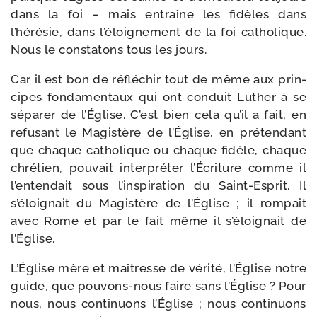
dans la foi – mais entraîne les fidèles dans
l’hérésie, dans l’éloignement de la foi catho­lique.
Nous le consta­tons tous les jours.
Car il est bon de réflé­chir tout de même aux prin­
cipes fon­da­men­taux qui ont conduit Luther à se
sépa­rer de l’Église. C’est bien cela qu’il a fait, en
refu­sant le Magistère de l’Église, en pré­ten­dant
que chaque catho­lique ou chaque fidèle, chaque
chré­tien, pou­vait inter­pré­ter l’Écriture comme il
l’entendait sous l’inspiration du Saint-​Esprit. Il
s’éloignait du Magistère de l’Église ; il rom­pait
avec Rome et par le fait même il s’éloignait de
l’Église.
L’Église mère et maî­tresse de véri­té, l’Église notre
guide, que pouvons-​nous faire sans l’Église ? Pour
nous, nous conti­nuons l’Église ; nous conti­nuons