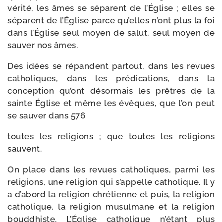
véri­té, les âmes se séparent de l’Église ; elles se
séparent de l’Église parce qu’elles n’ont plus la foi
dans l’Église seul moyen de salut, seul moyen de
sau­ver nos âmes.
Des idées se répandent par­tout, dans les revues
catho­liques, dans les pré­di­ca­tions, dans la
concep­tion qu’ont désor­mais les prêtres de la
sainte Église et même les évêques, que l’on peut
se sau­ver dans 576
toutes les reli­gions ; que toutes les reli­gions
sauvent.
On place dans les revues catho­liques, par­mi les
reli­gions, une reli­gion qui s’appelle catho­lique. Il y
a d’abord la reli­gion chré­tienne et puis, la reli­gion
catho­lique, la reli­gion musul­mane et la reli­gion
boud­dhiste. L’Église catho­lique n’étant plus