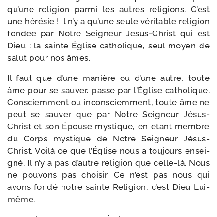
qu’une reli­gion par­mi les autres reli­gions. C’est
une héré­sie ! Il n’y a qu’une seule véri­table reli­gion
fon­dée par Notre Seigneur Jésus-​Christ qui est
Dieu : la sainte Église catho­lique, seul moyen de
salut pour nos âmes.
Il faut que d’une manière ou d’une autre, toute
âme pour se sau­ver, passe par l’Église catho­lique.
Consciemment ou incons­ciem­ment, toute âme ne
peut se sau­ver que par Notre Seigneur Jésus-​
Christ et son Épouse mys­tique, en étant membre
du Corps mys­tique de Notre Seigneur Jésus-​
Christ. Voilà ce que l’Église nous a tou­jours ensei­
gné. Il n’y a pas d’autre reli­gion que celle-​là. Nous
ne pou­vons pas choi­sir. Ce n’est pas nous qui
avons fon­dé notre sainte Religion, c’est Dieu Lui-
même.