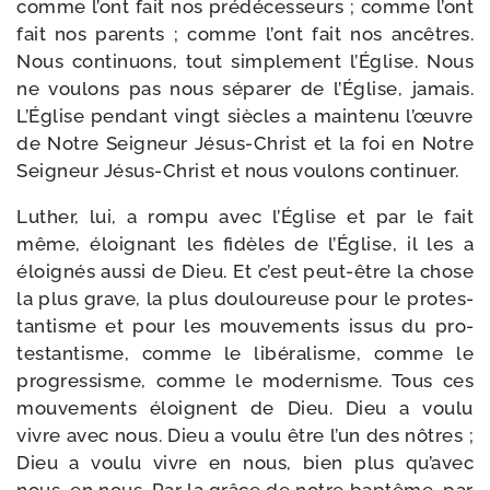
comme l’ont fait nos pré­dé­ces­seurs ; comme l’ont
fait nos parents ; comme l’ont fait nos ancêtres.
Nous conti­nuons, tout sim­ple­ment l’Église. Nous
ne vou­lons pas nous sépa­rer de l’Église, jamais.
L’Église pen­dant vingt siècles a main­te­nu l’œuvre
de Notre Seigneur Jésus-​Christ et la foi en Notre
Seigneur Jésus-​Christ et nous vou­lons continuer.
Luther, lui, a rom­pu avec l’Église et par le fait
même, éloi­gnant les fidèles de l’Église, il les a
éloi­gnés aus­si de Dieu. Et c’est peut-​être la chose
la plus grave, la plus dou­lou­reuse pour le pro­tes­
tan­tisme et pour les mou­ve­ments issus du pro­
tes­tan­tisme, comme le libé­ra­lisme, comme le
pro­gres­sisme, comme le moder­nisme. Tous ces
mou­ve­ments éloignent de Dieu. Dieu a vou­lu
vivre avec nous. Dieu a vou­lu être l’un des nôtres ;
Dieu a vou­lu vivre en nous, bien plus qu’avec