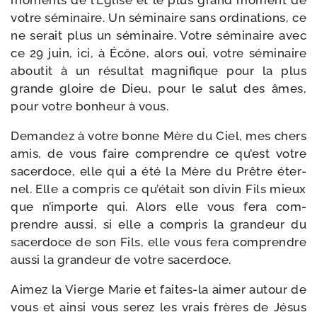
moments de l’Église et le plus grand moment de
votre sémi­naire. Un sémi­naire sans ordi­na­tions, ce
ne serait plus un sémi­naire. Votre sémi­naire avec
ce 29 juin, ici, à Écône, alors oui, votre sémi­naire
abou­tit à un résul­tat magni­fique pour la plus
grande gloire de Dieu, pour le salut des âmes,
pour votre bon­heur à vous.
Demandez à votre bonne Mère du Ciel, mes chers
amis, de vous faire com­prendre ce qu’est votre
sacer­doce, elle qui a été la Mère du Prêtre éter­
nel. Elle a com­pris ce qu’était son divin Fils mieux
que n’importe qui. Alors elle vous fera com­
prendre aus­si, si elle a com­pris la gran­deur du
sacer­doce de son Fils, elle vous fera com­prendre
aus­si la gran­deur de votre sacerdoce.
Aimez la Vierge Marie et faites-​la aimer autour de
vous et ain­si vous serez les vrais frères de Jésus