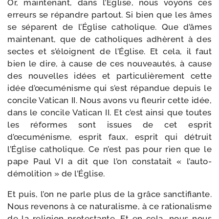
Or, main­te­nant, dans l’Église, nous voyons ces
erreurs se répandre par­tout. Si bien que les âmes
se séparent de l’Église catho­lique. Que d’âmes
main­te­nant, que de catho­liques adhèrent à des
sectes et s’éloignent de l’Église. Et cela, il faut
bien le dire, à cause de ces nou­veau­tés, à cause
des nou­velles idées et par­ti­cu­liè­re­ment cette
idée d’œcuménisme qui s’est répan­due depuis le
concile Vatican II. Nous avons vu fleu­rir cette idée,
dans le concile Vatican II. Et c’est ain­si que toutes
les réformes sont issues de cet esprit
d’œcuménisme, esprit faux, esprit qui détruit
l’Église catho­lique. Ce n’est pas pour rien que le
pape Paul VI a dit que l’on consta­tait « l’auto-
démolition » de l’Église.
Et puis, l’on ne parle plus de la grâce sanc­ti­fiante.
Nous reve­nons à ce natu­ra­lisme, à ce ratio­na­lisme
de la reli­gion pro­tes­tante. Et en cela, nous nous