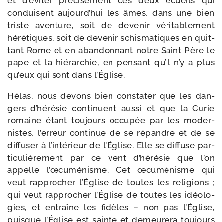
et d’éviter pré­ci­sé­ment ces deux écueils qui
conduisent aujourd’hui les âmes, dans une bien
triste aven­ture, soit de deve­nir véri­ta­ble­ment
héré­tiques, soit de deve­nir schis­ma­tiques en quit­
tant Rome et en aban­don­nant notre Saint Père le
pape et la hié­rar­chie, en pen­sant qu’il n’y a plus
qu’eux qui sont dans l’Église.
Hélas, nous devons bien consta­ter que les dan­
gers d’hérésie conti­nuent aus­si et que la Curie
romaine étant tou­jours occu­pée par les moder­
nistes, l’erreur conti­nue de se répandre et de se
dif­fu­ser à l’intérieur de l’Église. Elle se dif­fuse par­
ti­cu­liè­re­ment par ce vent d’hérésie que l’on
appelle l’œcuménisme. Cet œcu­mé­nisme qui
veut rap­pro­cher l’Église de toutes les reli­gions ;
qui veut rap­pro­cher l’Église de toutes les idéo­lo­
gies, et entraîne les fidèles – non pas l’Église,
puisque l’Église est sainte et demeu­re­ra tou­jours