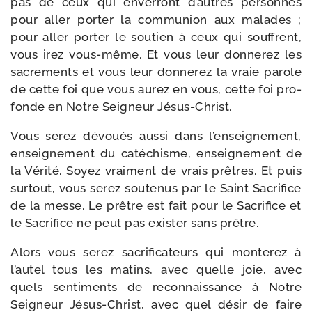
pas de ceux qui enver­ront d’autres per­sonnes
pour aller por­ter la com­mu­nion aux malades ;
pour aller por­ter le sou­tien à ceux qui souffrent,
vous irez vous-​même. Et vous leur don­ne­rez les
sacre­ments et vous leur don­ne­rez la vraie parole
de cette foi que vous aurez en vous, cette foi pro­
fonde en Notre Seigneur Jésus-Christ.
Vous serez dévoués aus­si dans l’enseignement,
ensei­gne­ment du caté­chisme, ensei­gne­ment de
la Vérité. Soyez vrai­ment de vrais prêtres. Et puis
sur­tout, vous serez sou­te­nus par le Saint Sacrifice
de la messe. Le prêtre est fait pour le Sacrifice et
le Sacrifice ne peut pas exis­ter sans prêtre.
Alors vous serez sacri­fi­ca­teurs qui mon­te­rez à
l’autel tous les matins, avec quelle joie, avec
quels sen­ti­ments de recon­nais­sance à Notre
Seigneur Jésus-​Christ, avec quel désir de faire