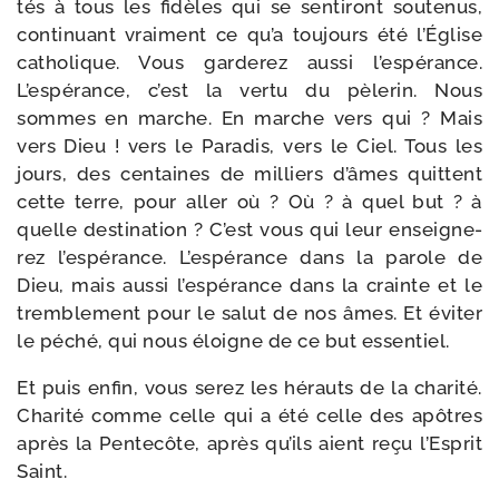
tés à tous les fidèles qui se sen­ti­ront sou­te­nus,
conti­nuant vrai­ment ce qu’a tou­jours été l’Église
catho­lique. Vous gar­de­rez aus­si l’espérance.
L’espérance, c’est la ver­tu du pèle­rin. Nous
sommes en marche. En marche vers qui ? Mais
vers Dieu ! vers le Paradis, vers le Ciel. Tous les
jours, des cen­taines de mil­liers d’âmes quittent
cette terre, pour aller où ? Où ? à quel but ? à
quelle des­ti­na­tion ? C’est vous qui leur ensei­gne­
rez l’espérance. L’espérance dans la parole de
Dieu, mais aus­si l’espérance dans la crainte et le
trem­ble­ment pour le salut de nos âmes. Et évi­ter
le péché, qui nous éloigne de ce but essentiel.
Et puis enfin, vous serez les hérauts de la cha­ri­té.
Charité comme celle qui a été celle des apôtres
après la Pentecôte, après qu’ils aient reçu l’Esprit
Saint.