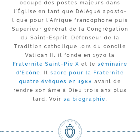
occu­pé des postes majeurs dans
l’Église en tant que Délégué apos­to­
lique pour l’Afrique fran­co­phone puis
Supérieur géné­ral de la Congrégation
du Saint-​Esprit. Défenseur de la
Tradition catho­lique lors du concile
Vatican II, il fonde en 1970 la
Fraternité Saint-​Pie X
et le
sémi­naire
d’Écône
. Il
sacre pour la Fraternité
quatre évêques en 1988
avant de
rendre son âme à Dieu trois ans plus
tard. Voir
sa bio­gra­phie
.