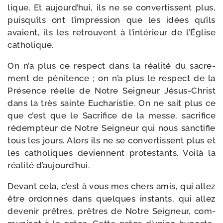
lique. Et aujourd’hui, ils ne se conver­tissent plus,
puisqu’ils ont l’impression que les idées qu’ils
avaient, ils les retrouvent à l’intérieur de l’Église
catholique.
On n’a plus ce res­pect dans la réa­li­té du sacre­
ment de péni­tence ; on n’a plus le res­pect de la
Présence réelle de Notre Seigneur Jésus-​Christ
dans la très sainte Eucharistie. On ne sait plus ce
que c’est que le Sacrifice de la messe, sacri­fice
rédemp­teur de Notre Seigneur qui nous sanc­ti­fie
tous les jours. Alors ils ne se conver­tissent plus et
les catho­liques deviennent pro­tes­tants. Voilà la
réa­li­té d’aujourd’hui.
Devant cela, c’est à vous mes chers amis, qui allez
être ordon­nés dans quelques ins­tants, qui allez
deve­nir prêtres, prêtres de Notre Seigneur, com­