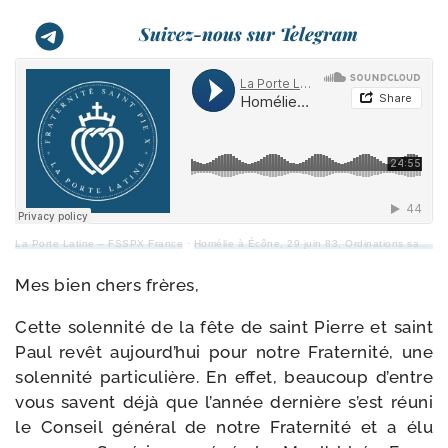
Suivez-nous sur Telegram
La Porte Latine – FSSPX France
·
Homélie à Écône, 29 juin 83, Ordinations sacerdotales
Mes bien chers frères,
Cette solen­ni­té de la fête de saint Pierre et saint
Paul revêt aujourd’hui pour notre Fraternité, une
solen­ni­té par­ti­cu­lière. En effet, beau­coup d’entre
vous savent déjà que l’année der­nière s’est réuni
le Conseil géné­ral de notre Fraternité et a élu