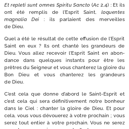
Et reple­ti sunt omnes Spiritu Sancto
(
Ac
2,4) : Et ils
ont été rem­plis de l’Esprit Saint,
loquentes
magna­lia Dei
: ils par­laient des mer­veilles
de Dieu.
Quel a été le résul­tat de cette effu­sion de l’Esprit
Saint en eux ? Ils ont chan­té les gran­deurs de
Dieu. Vous allez rece­voir l’Esprit Saint en abon­
dance dans quelques ins­tants pour être les
prêtres du Seigneur et vous chan­te­rez la gloire du
Bon Dieu et vous chan­te­rez les gran­deurs
de Dieu.
C’est cela que donne d’abord le Saint-​Esprit et
c’est cela qui sera défi­ni­ti­ve­ment notre bon­heur
dans le Ciel : chan­ter la gloire de Dieu. Et pour
cela, vous vous dévoue­rez à votre pro­chain ; vous
serez tout entier à votre pro­chain. Vous ne serez