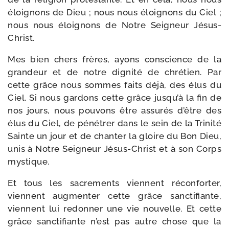
éloi­gnons de Dieu ; nous nous éloi­gnons du Ciel ;
nous nous éloi­gnons de Notre Seigneur Jésus-
Christ.
Mes bien chers frères, ayons conscience de la
gran­deur et de notre digni­té de chré­tien. Par
cette grâce nous sommes faits déjà, des élus du
Ciel. Si nous gar­dons cette grâce jusqu’à la fin de
nos jours, nous pou­vons être assu­rés d’être des
élus du Ciel, de péné­trer dans le sein de la Trinité
Sainte un jour et de chan­ter la gloire du Bon Dieu,
unis à Notre Seigneur Jésus-​Christ et à son Corps
mystique.
Et tous les sacre­ments viennent récon­for­ter,
viennent aug­men­ter cette grâce sanc­ti­fiante,
viennent lui redon­ner une vie nou­velle. Et cette
grâce sanc­ti­fiante n’est pas autre chose que la