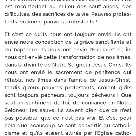
est récon­for­tant au milieu des souf­frances, des
dif­fi­cul­tés, des sacri­fices de la vie. Pauvres pro­tes­
tants, vrai­ment pauvres protestants !
Et c’est ce qu’ils nous ont tou­jours envié. Ils ont
envié notre concep­tion de la grâce sanc­ti­fiante et
du bap­tême. Ils nous ont envié l’Eucharistie ; ils
nous ont envié cette trans­for­ma­tion de nos âmes,
dans la divi­ni­té de Notre Seigneur Jésus-​Christ. Ils
nous ont envié le sacre­ment de péni­tence qui
réta­blit nos âmes dans l’amitié de Jésus-​Christ,
tan­dis qu’eux pauvres pro­tes­tants, croient qu’ils
sont tou­jours pécheurs, tou­jours pécheurs ! Que
seul un sen­ti­ment de foi, de confiance en Notre
Seigneur les sauve. Ils savent bien que ce n’est
pas pos­sible, que ce n’est pas vrai. Et c’est pour
cela que beau­coup se sont conver­tis au catho­li­
cisme et qu’ils étaient atti­rés par l’Église catho­