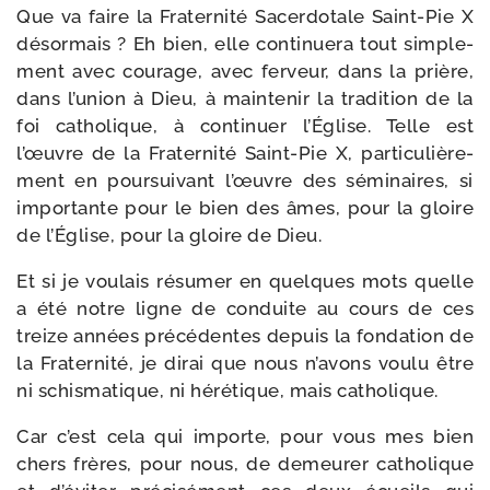
Que va faire la Fraternité Sacerdotale Saint-​Pie X
désor­mais ? Eh bien, elle conti­nue­ra tout sim­ple­
ment avec cou­rage, avec fer­veur, dans la prière,
dans l’union à Dieu, à main­te­nir la tra­di­tion de la
foi catho­lique, à conti­nuer l’Église. Telle est
l’œuvre de la Fraternité Saint-​Pie X, par­ti­cu­liè­re­
ment en pour­sui­vant l’œuvre des sémi­naires, si
impor­tante pour le bien des âmes, pour la gloire
de l’Église, pour la gloire de Dieu.
Et si je vou­lais résu­mer en quelques mots quelle
a été notre ligne de conduite au cours de ces
treize années pré­cé­dentes depuis la fon­da­tion de
la Fraternité, je dirai que nous n’avons vou­lu être
ni schis­ma­tique, ni héré­tique, mais catholique.
Car c’est cela qui importe, pour vous mes bien
chers frères, pour nous, de demeu­rer catho­lique