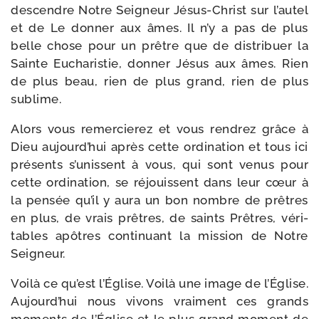
des­cendre Notre Seigneur Jésus-​Christ sur l’autel
et de Le don­ner aux âmes. Il n’y a pas de plus
belle chose pour un prêtre que de dis­tri­buer la
Sainte Eucharistie, don­ner Jésus aux âmes. Rien
de plus beau, rien de plus grand, rien de plus
sublime.
Alors vous remer­cie­rez et vous ren­drez grâce à
Dieu aujourd’hui après cette ordi­na­tion et tous ici
pré­sents s’unissent à vous, qui sont venus pour
cette ordi­na­tion, se réjouissent dans leur cœur à
la pen­sée qu’il y aura un bon nombre de prêtres
en plus, de vrais prêtres, de saints Prêtres, véri­
tables apôtres conti­nuant la mis­sion de Notre
Seigneur.
Voilà ce qu’est l’Église. Voilà une image de l’Église.
Aujourd’hui nous vivons vrai­ment ces grands