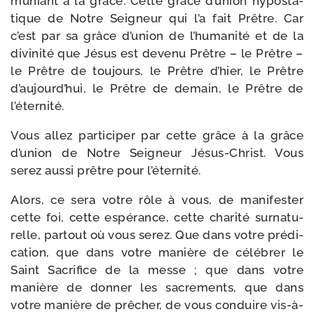
mu­niant à la grâce. Cette grâce d’union hypo­sta­
tique de Notre Seigneur qui l’a fait Prêtre. Car
c’est par sa grâce d’union de l’humanité et de la
divi­ni­té que Jésus est deve­nu Prêtre – le Prêtre –
le Prêtre de tou­jours, le Prêtre d’hier, le Prêtre
d’aujourd’hui, le Prêtre de demain, le Prêtre de
l’éternité.
Vous allez par­ti­ci­per par cette grâce à la grâce
d’union de Notre Seigneur Jésus-​Christ. Vous
serez aus­si prêtre pour l’éternité.
Alors, ce sera votre rôle à vous, de mani­fes­ter
cette foi, cette espé­rance, cette cha­ri­té sur­na­tu­
relle, par­tout où vous serez. Que dans votre pré­di­
ca­tion, que dans votre manière de célé­brer le
Saint Sacrifice de la messe ; que dans votre
manière de don­ner les sacre­ments, que dans
votre manière de prê­cher, de vous conduire vis-​à-​