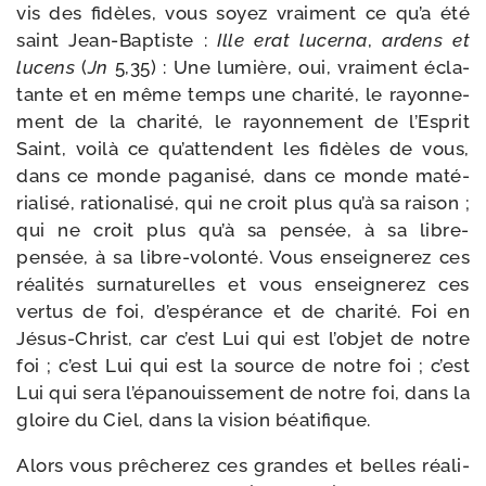
vis des fidèles, vous soyez vrai­ment ce qu’a été
saint Jean-​Baptiste :
Ille erat lucer­na
,
ardens et
lucens
(
Jn
5,35) : Une lumière, oui, vrai­ment écla­
tante et en même temps une cha­ri­té, le rayon­ne­
ment de la cha­ri­té, le rayon­ne­ment de l’Esprit
Saint, voi­là ce qu’attendent les fidèles de vous,
dans ce monde paga­ni­sé, dans ce monde maté­
ria­li­sé, ratio­na­li­sé, qui ne croit plus qu’à sa rai­son ;
qui ne croit plus qu’à sa pen­sée, à sa libre-​
pensée, à sa libre-​volonté. Vous ensei­gne­rez ces
réa­li­tés sur­na­tu­relles et vous ensei­gne­rez ces
ver­tus de foi, d’espérance et de cha­ri­té. Foi en
Jésus-​Christ, car c’est Lui qui est l’objet de notre
foi ; c’est Lui qui est la source de notre foi ; c’est
Lui qui sera l’épanouissement de notre foi, dans la
gloire du Ciel, dans la vision béatifique.
Alors vous prê­che­rez ces grandes et belles réa­li­