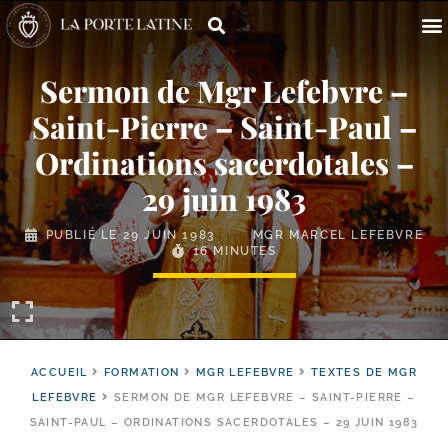
Sermon de Mgr Lefebvre –
Saint-​Pierre – Saint-​Paul –
Ordinations sacerdotales –
29 juin 1983
PUBLIÉ LE
29 JUIN 1983
MGR MARCEL LEFEBVRE
16 MINUTES
ACCUEIL
FORMATION
MGR LEFEBVRE
TEXTES DE MGR
LEFEBVRE
SERMON DE MGR LEFEBVRE – SAINT-PIERRE –
SAINT-PAUL – ORDINATIONS SACERDOTALES – 29 JUIN 1983