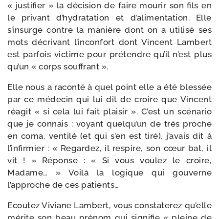
« jus­ti­fier » la déci­sion de faire mou­rir son fils en
le pri­vant d’hydratation et d’alimentation. Elle
s’insurge contre la manière dont on a uti­li­sé ses
mots décri­vant l’inconfort dont Vincent Lambert
est par­fois vic­time pour pré­tendre qu’il n’est plus
qu’un « corps souffrant ».
Elle nous a racon­té à quel point elle a été bles­sée
par ce méde­cin qui lui dit de croire que Vincent
réagit « si cela lui fait plai­sir ». C’est un scé­na­rio
que je connais : voyant quelqu’un de très proche
en coma, ven­ti­lé (et qui s’en est tiré), j’avais dit à
l’infirmier : « Regardez, il res­pire, son cœur bat, il
vit ! » Réponse : « Si vous vou­lez le croire,
Madame… » Voilà la logique qui gou­verne
l’approche de ces patients…
Ecoutez Viviane Lambert, vous consta­te­rez qu’elle
mérite son beau pré­nom qui signi­fie « pleine de