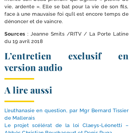
vie, ardente ». Elle se bat pour la vie de son fils,
face à une mau­vaise foi qu’il est encore temps de
dénon­cer et de vaincre.
Sources
: Jeanne Smits /​RITV /​
La Porte Latine
du 19 avril 2018
L’entretien exclusif en
version audio
A lire aussi
L’euthanasie en ques­tion, par Mgr Bernard Tissier
de Mallerais
Le pro­jet scé­lé­rat de la loi Claeys-​Léonetti –
Abbés Christian Bouchacourt et Denis Puga