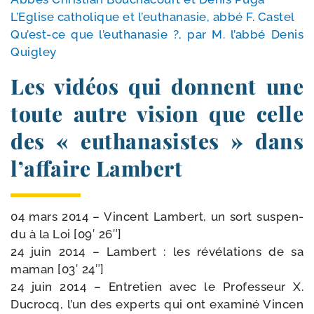
L’Eglise catho­lique et l’eu­tha­na­sie, abbé F. Castel
Qu’est-​ce que l’eu­tha­na­sie ?, par M. l’ab­bé Denis
Quigley
Les vidéos qui donnent une
toute autre vision que celle
des « euthanasistes » dans
l’affaire Lambert
04 mars 2014 – Vincent Lambert, un sort sus­pen­
du à la Loi [09′ 26″]
24 juin 2014 – Lambert : les révé­la­tions de sa
maman [03′ 24″]
24 juin 2014 – Entretien avec le Professeur X.
Ducrocq, l’un des experts qui ont exa­mi­né Vincen