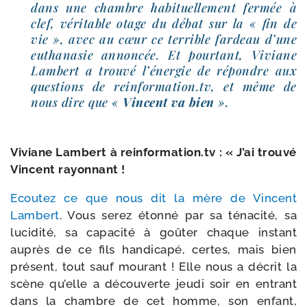
dans une chambre habi­tuel­le­ment fer­mée à
clef, véri­table otage du débat sur la « fin de
vie », avec au cœur ce ter­rible far­deau d’une
eutha­na­sie annon­cée. Et pour­tant, Viviane
Lambert a trou­vé l’éner­gie de répondre aux
ques­tions de rein​for​ma​tion​.tv, et même de
nous dire que «
Vincent va bien
».
Viviane Lambert à rein​for​ma​tion​.tv : « J’ai trou­vé
Vincent rayonnant !
Ecoutez ce que nous dit la mère de Vincent
Lambert
. Vous serez éton­né par sa téna­ci­té, sa
luci­di­té, sa capa­ci­té à goû­ter chaque ins­tant
auprès de ce fils han­di­ca­pé, certes, mais bien
pré­sent, tout sauf mou­rant ! Elle nous a décrit la
scène qu’elle a décou­verte jeu­di soir en entrant
dans la chambre de cet homme, son enfant,