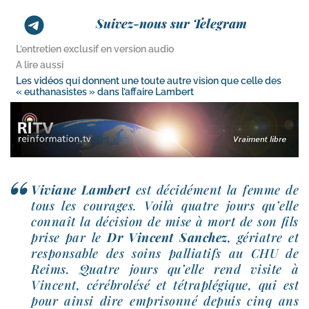
Suivez-nous sur Telegram
L’entretien exclusif en version audio
A lire aussi
Les vidéos qui donnent une toute autre vision que celle des
« euthanasistes » dans l’affaire Lambert
Viviane Lambert
est déci­dé­ment la femme de
tous les cou­rages. Voilà quatre jours qu’elle
connaît la déci­sion de mise à mort de son fils
prise par le
Dr Vincent Sanchez
, gériatre et
res­pon­sable des soins pal­lia­tifs au CHU de
Reims. Quatre jours qu’elle rend visite à
Vincent, céré­bro­lé­sé et tétra­plé­gique, qui est
pour ain­si dire empri­son­né depuis cinq ans