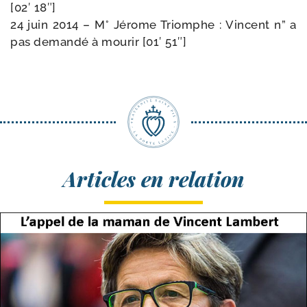
[02′ 18″]
24 juin 2014 – M° Jérome Triomphe : Vincent n” a
pas deman­dé à mou­rir [01′ 51″]
Articles en relation