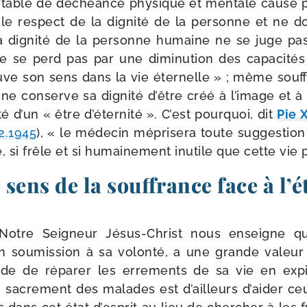
r­table de déchéance phy­sique et men­tale cau­sé p
le res­pect de la digni­té de la per­sonne et ne 
la digni­té de la per­sonne humaine ne se juge pas
ne se perd pas par une dimi­nu­tion des capa­ci­té
ouve son sens dans la vie éter­nelle » ; même souf
nne conserve sa digni­té d’être créé à l’i­mage et à
té d’un « être d’é­ter­ni­té ». C’est pour­quoi, dit
Pie X
02.1945
), « le méde­cin mépri­se­ra toute sug­ges­tion
e, si frêle et si humai­ne­ment inutile que cette vie 
 sens de la souffrance face à l’é
Notre Seigneur Jésus-​Christ nous enseigne qu
n sou­mis­sion à sa volon­té, a une grande valeur
de de répa­rer les erre­ments de sa vie en exp
 sacre­ment des malades est d’ailleurs d’ai­der ceux