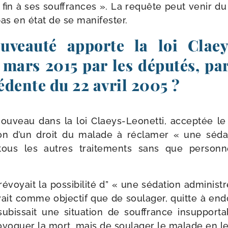
 fin à ses souf­frances ». La requête peut venir du
t pas en état de se manifester.
uveauté apporte la loi Claeys
7 mars 2015 par les députés, pa
cédente du 22 avril 2005 ?
ou­veau dans la loi Claeys-​Leonetti, accep­tée le
c­tion d’un droit du malade à récla­mer « une séda­
ous les autres trai­te­ments sans que per­son
­voyait la pos­si­bi­li­té d” « une séda­tion admi­nis
­vait comme objec­tif que de sou­la­ger, quitte à endo
is­sait une situa­tion de souf­france insup­por­ta
ro­vo­quer la mort, mais de sou­la­ger le malade en l