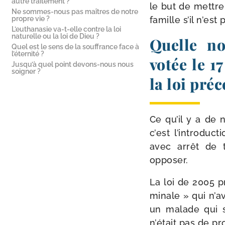
autre traitement ?
le but de mettre
Ne sommes-​nous pas maîtres de notre
propre vie ?
famille s’il n’es
L’euthanasie va-​t-​elle contre la loi
naturelle ou la loi de Dieu ?
Quelle no
Quel est le sens de la souffrance face à
l’éternité ?
votée le 1
Jusqu’à quel point devons-​nous nous
soigner ?
la loi pré
Ce qu’il y a de n
c’est l’in­tro­du
avec arrêt de t
opposer.
La loi de 2005 pré
mi­nale » qui n’a
un malade qui sub
n’é­tait pas de p