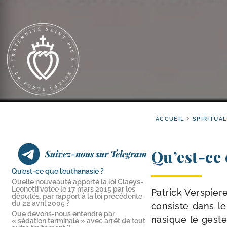
ACCUEIL
SPIRITUAL
Qu’est-​ce
Suivez-nous sur Telegram
Qu’est-​ce que l’euthanasie ?
Quelle nouveauté apporte la loi Claeys-​
Leonetti votée le 17 mars 2015 par les
Patrick Verspieren
députés, par rapport à la loi précédente
du 22 avril 2005 ?
consiste dans le 
Que devons-​nous entendre par
na­sique le geste
« sédation terminale » avec arrêt de tout