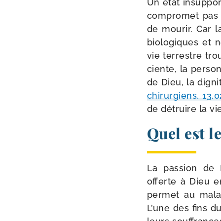
Un état insup­po
com­pro­met pas 
de mou­rir. Car 
bio­lo­giques et 
vie ter­restre tr
ciente, la per­so
de Dieu, la digni­
chi­rur­giens, 13.
de détruire la vi
Quel est le
La pas­sion de 
offerte à Dieu e
per­met au mala
L’une des fins du