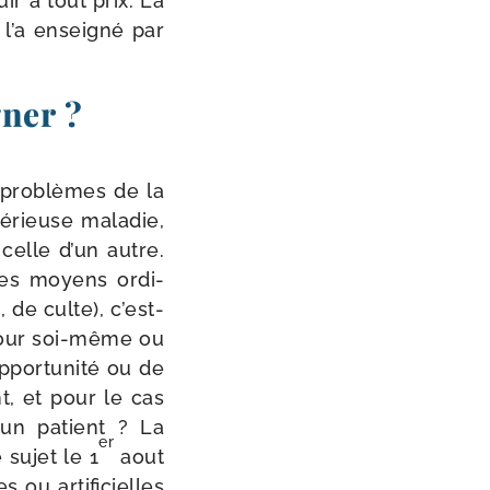
uir à tout prix. La
 l’a ensei­gné par
gner ?
pro­blèmes de la
érieuse mala­die,
celle d’un autre.
i des moyens ordi­
 de culte), c’est-​
pour soi-​même ou
por­tu­ni­té ou de
nt, et pour le cas
 un patient ? La
er
 sujet le 1
aout
 ou arti­fi­cielles