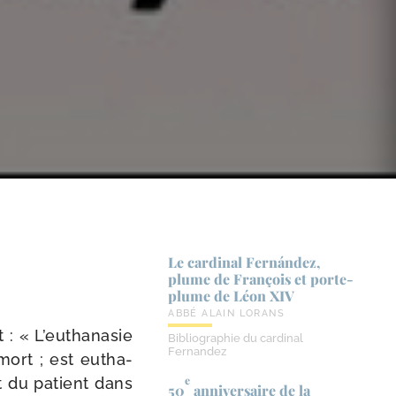
Le cardinal Fernández,
plume de François et porte-​
plume de Léon XIV
ABBÉ ALAIN LORANS
it : « L’euthanasie
Bibliographie du cardinal
Fernandez
 mort ; est eutha­
e
rt du patient dans
50
anniversaire de la