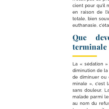
cient pour qu’il n
en rai­son de l’
totale, bien sou­v
eutha­na­sie, c’é­ta
Que devo
terminale 
La « séda­tion »
dimi­nu­tion de l
de dimi­nuer ou d
mi­nale », c’est
sans dou­leur. La 
malade par­mi les 
au nom du refus 