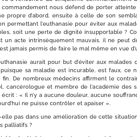
e com­man­de­ment nous défend de por­ter atteinte
ne propre d’a­bord, ensuite à celle de son sem­blab
n per­met­tant l’eu­tha­na­sie pour évi­ter aux mala
ables, soit une perte de digni­té insup­por­table 
t un acte intrin­sè­que­ment mau­vais, il ne peut 
 n’est jamais per­mis de faire le mal même en vue d’
u­tha­na­sie aurait pour but d’é­vi­ter aux malade
 puisque sa mala­die est incu­rable, est faux, ce 
 fin. De nom­breux méde­cins affirment le contraire
ël, can­cé­ro­logue et membre de l’a­ca­dé­mie des
ui écrit : « Il n’y a aucune dou­leur, aucune souf­fra
urd’­hui ne puisse contrô­ler et apaiser ».
-​elle pas dans une amé­lio­ra­tion de cette situa­ti
 palliatifs ?