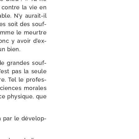
 contre la vie en
le. N’y aurait-​il
des soit des souf­
? Comme le meurtre
donc y avoir d’ex­
un bien.
s de grandes souf­
n’est pas la seule
. Tel le pro­fes­
 sciences morales
nce phy­sique, que
on par le déve­lop­