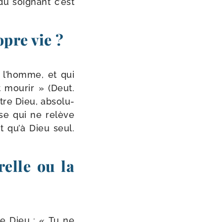
du soi­gnant c’est
pre vie ?
 l’homme, et qui
 mou­rir » (Deut.
tre Dieu, abso­lu­
se qui ne relève
nt qu’à Dieu seul.
relle ou la
 de Dieu : « Tu ne