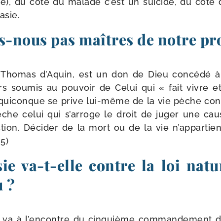
ure), du côté du malade c’est un sui­cide, du côté 
asie.
​nous pas maîtres de notre pro
nt Thomas d’Aquin, est un don de Dieu concé­dé à
s sou­mis au pou­voir de Celui qui « fait vivre et
 qui­conque se prive lui-​même de la vie pèche con
e celui qui s’ar­roge le droit de juger une cau
c­tion. Décider de la mort ou de la vie n’ap­par­tie
 5)
ie va-​t-​elle contre la loi natu
u ?
sie va à l’en­contre du cin­quième com­man­de­ment