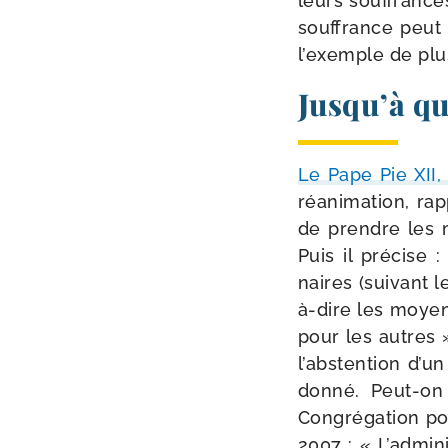
leurs souf­frances
souf­france peut 
l’exemple de plu­
Jusqu’à qu
Le Pape Pie XII
réani­ma­tion, r
de prendre les m
Puis il pré­cise 
naires (sui­vant l
à-​dire les moye
pour les autres »
l’abs­ten­tion d’
don­né. Peut-​o
Congrégation pou
2007 : « L’adminis