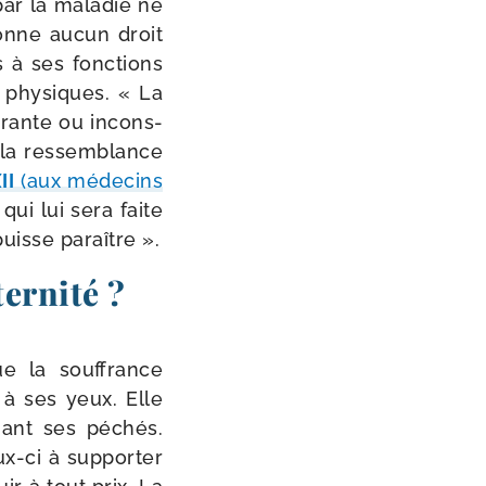
ar la mala­die ne
donne aucun droit
 à ses fonc­tions
s phy­siques. « La
­frante ou incons­
 la res­sem­blance
II
(aux méde­cins
 qui lui sera faite
puisse paraître ».
ternité ?
e la souf­france
 à ses yeux. Elle
iant ses péchés.
-​ci à sup­por­ter