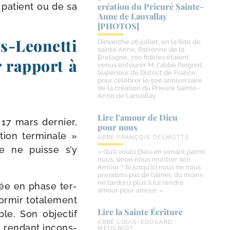
 patient ou de sa
création du Prieuré Sainte-​
Anne de Lanvallay
[PHOTOS]
-​Leonetti
Dimanche 26 juillet, en la fête de
sainte Anne, Patronne de la
Bretagne, 700 fidèles étaient
r rapport à
venus entourer M. l'abbé Peignot,
Supérieur du District de France,
pour célébrer le 50e anniversaire
de la création du Prieuré Sainte-
Anne de Lanvallay
Lire l’amour de Dieu
 17 mars der­nier,
pour nous
tion ter­mi­nale »
ABBÉ FRANÇOIS DELMOTTE
ne ne puisse s’y
« Qu’a voulu Dieu en venant parmi
nous, sinon nous montrer son
Amour ? Si jusqu’ici nous ne nous
pressions pas de l’aimer, du moins
ne tardons plus à lui rendre
­trée en phase ter­
amour pour amour. »
r­mir tota­le­ment
Lire la Sainte Écriture
ble. Son objec­tif
ABBÉ LOUIS-EDOUARD
e ren­dant incons­
MEUGNIOT