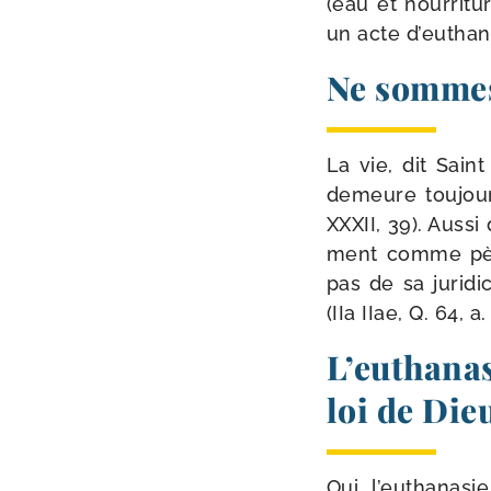
(eau et nour­ri­t
un acte d’euthan
Ne sommes-
La vie, dit Sai
demeure tou­jour
XXXII, 39). Aussi
ment comme pèch
pas de sa juri­di
(IIa IIae, Q. 64, a.
L’euthanas
loi de Die
Oui, l’eu­tha­na­