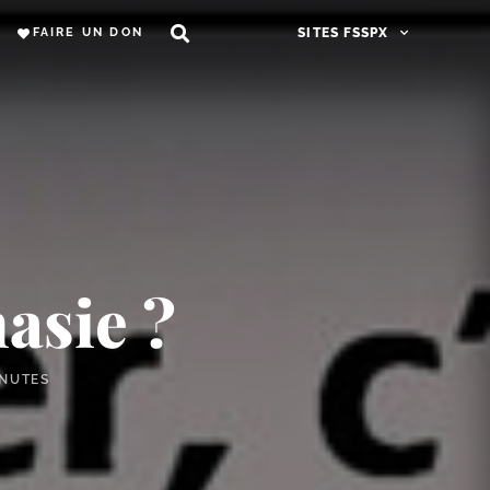
FAIRE UN DON
SITES FSSPX
nasie ?
INUTES