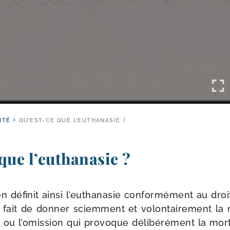
ITÉ
QU’EST-CE QUE L’EUTHANASIE ?
 que l’euthanasie ?
 défi­nit ain­si l’eu­tha­na­sie confor­mé­ment au dro
fait de don­ner sciem­ment et volon­tai­re­ment la
 ou l’o­mis­sion qui pro­voque déli­bé­ré­ment la mo