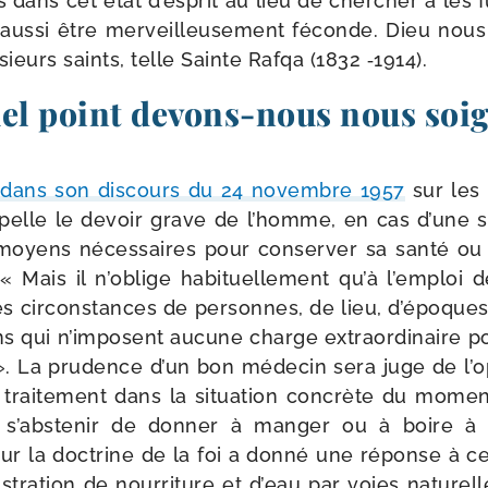
 dans cet état d’es­prit au lieu de cher­cher à les f
aus­si être mer­veilleu­se­ment féconde. Dieu nous
sieurs saints, telle Sainte Rafqa (1832 ‑1914).
el point devons-​nous nous soi
, dans son dis­cours du 24 novembre 1957
sur les 
ap­pelle le devoir grave de l’homme, en cas d’une s
oyens néces­saires pour conser­ver sa san­té ou 
: « Mais il n’o­blige habi­tuel­le­ment qu’à l’emplo
es cir­cons­tances de per­sonnes, de lieu, d’é­poques,
ns qui n’im­posent aucune charge extra­or­di­naire 
. La pru­dence d’un bon méde­cin sera juge de l’op­
un trai­te­ment dans la situa­tion concrète du mome
n s’abs­te­nir de don­ner à man­ger ou à boire à
r la doc­trine de la foi a don­né une réponse à ce
tration de nour­ri­ture et d’eau par voies natu­relles