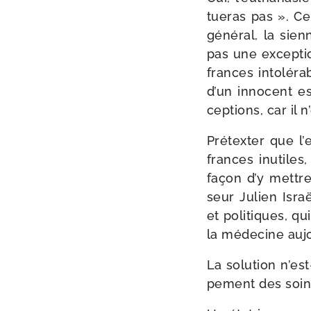
tue­ras pas ». C
géné­ral, la sien
pas une excep­tio
frances into­lé­r
d’un inno­cent es
cep­tions, car il
Prétexter que l’e
frances inutiles,
façon d’y mettre
seur Julien Isra
et poli­tiques, q
la méde­cine aujo
La solu­tion n’est
pe­ment des soins