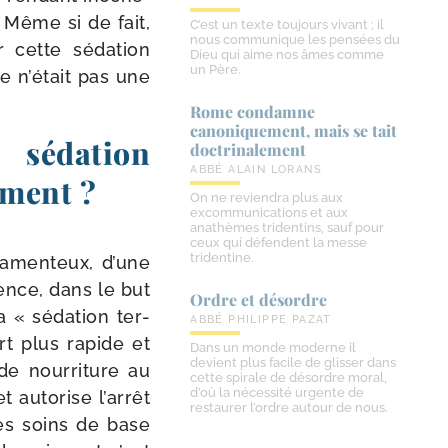
e. Même si de fait,
C’est un texte toujours vivant ; il
nous communique les pensées du
r cette séda­tion
Dieu qui aime nos âmes comme
un Père.
ce n’é­tait pas une
Rome condamne
canoniquement, mais se tait
 sédation
doctrinalement
ABBÉ ALAIN LORANS
ement ?
On ne reviendra plus aux
excommunications et aux
anathèmes tridentins, sauf pour
ceux qui défendent la messe
tridentine.
a­men­teux, d’une
ience, dans le but
Ordre et désordre
a « séda­tion ter­
ABBÉ PHILIPPE PAZAT
rt plus rapide et
Dans un monde moderne il
devient plus facile de glisser dans
 de nour­ri­ture au
cette spirale de désordre moral,
d’où la nécessité urgente de
 auto­rise l’ar­rêt
restaurer l’ordre autour de nous.
ces soins de base