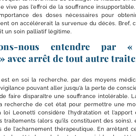
e vive pas l’ef­froi de la souf­france insup­por­tabl
im­por­tance des doses néces­saires pour obte­ni
ent on accé­lé­re­rait la sur­ve­nue du décès. Bref, 
it un soin pal­lia­tif légitime.
ns-​nous entendre par «
» avec arrêt de tout autre trait
 est en soi la recherche, par des moyens médi­c
a vigi­lance pou­vant aller jus­qu’à la perte de consc
e faire dis­pa­raître une souf­france into­lé­rable. L
 la recherche de cet état pour per­mettre une mo
loi Leonetti consi­dère l’hy­dra­ta­tion et l’ap­port
trai­te­ments (alors qu’ils consti­tuent des soins), et
de l’a­char­ne­ment thé­ra­peu­tique. En arrê­tant 