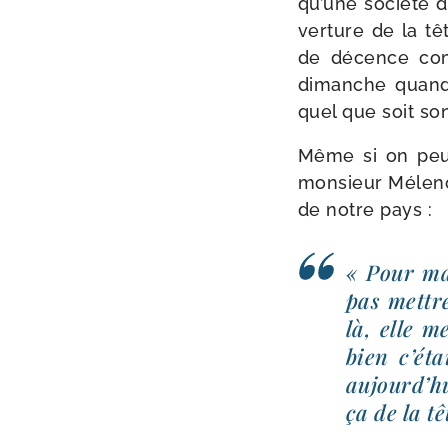
qu’une socié­té
ver­ture de la 
de décence com­m
dimanche quand 
quel que soit so
Même si on peut 
mon­sieur Mélench
de notre pays :
« Pour ma
pas mettre
là, elle m
bien c’éta
aujourd’hu
ça de la tê