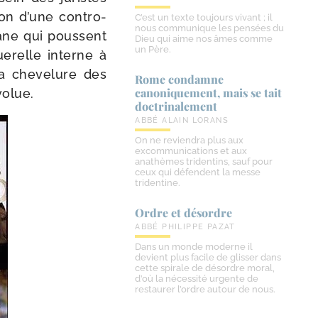
son d’une contro­
C’est un texte toujours vivant ; il
nous communique les pensées du
­mane qui poussent
Dieu qui aime nos âmes comme
un Père.
e­relle interne à
a che­ve­lure des
Rome condamne
canoniquement, mais se tait
évolue.
doctrinalement
ABBÉ ALAIN LORANS
On ne reviendra plus aux
excommunications et aux
anathèmes tridentins, sauf pour
ceux qui défendent la messe
tridentine.
Ordre et désordre
ABBÉ PHILIPPE PAZAT
Dans un monde moderne il
devient plus facile de glisser dans
cette spirale de désordre moral,
d’où la nécessité urgente de
restaurer l’ordre autour de nous.