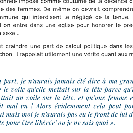
 don­née impose comme cou­tume de la décence 
tête des femmes. De même on devrait com­prendre
une qui inter­disent le négli­gé de la tenue, en 
on entre dans une église pour hono­rer le pré­ce
n sexe …
craindre une part de cal­cul poli­tique dans les 
on, il rap­pe­lait uti­le­ment une véri­té quant a
 part, je n’aurais jamais été dire à ma gra
 le voile qu’elle met­tait sur la tête parce qu
et­tait un voile sur la tête, et qu’une femme 
it mal vu ! Alors évi­dem­ment cela peut por
i mais moi je n’aurais pas eu le front de lui di
te pour être libé­rée’ ou je ne sais quoi ».