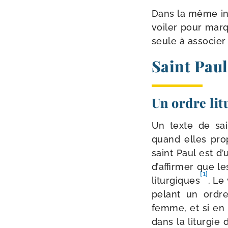
Dans la même inte
voi­ler pour mar­
seule à asso­cier
Saint Paul 
Un ordre lit
Un texte de sai
quand elles pro­
saint Paul est d’u
d’affirmer que le
[1]
litur­giques
.
Le 
pe­lant un ordr
femme, et si en 
dans la litur­gi