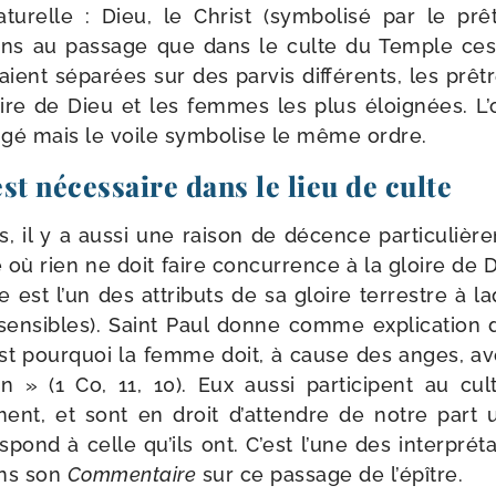
atu­relle : Dieu, le Christ (sym­bo­li­sé par le pr
s au pas­sage que dans le culte du Temple ces tr
ient sépa­rées sur des par­vis dif­fé­rents, les prêt
ire de Dieu et les femmes les plus éloi­gnées. 
n­gé mais le voile sym­bo­lise le même ordre.
st nécessaire dans le lieu de culte
, il y a aus­si une rai­son de décence par­ti­cu­liè­r
ue où rien ne doit faire concur­rence à la gloire de D
est l’un des attri­buts de sa gloire ter­restre à 
n­sibles). Saint Paul donne comme expli­ca­tion 
est pour­quoi la femme doit, à cause des anges, avo
n » (1 Co, 11, 10). Eux aus­si par­ti­cipent au cult
­ment, et sont en droit d’attendre de notre part un
s­pond à celle qu’ils ont. C’est l’une des inter­pré­
ans son
Commentaire
sur ce pas­sage de l’épître.