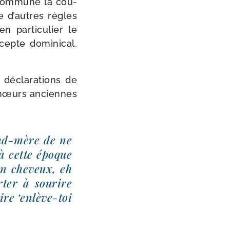
com­mune la cou­
 d’autres règles
par­ti­cu­lier le
pte domi­ni­cal,
décla­ra­tions de
ux mœurs anciennes
nd-​mère de ne
’à cette époque
en che­veux, eh
­ter à sou­rire
re ‘enlève-​toi