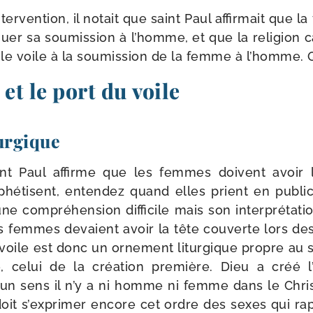
r­ven­tion, il notait que saint Paul affir­mait que 
quer sa sou­mis­sion à l’homme, et que la reli­gion ca
 le voile à la sou­mis­sion de la femme à l’homme. Q
et le port du voile
urgique
nt Paul affirme que les femmes doivent avoir l
phé­tisent, enten­dez quand elles prient en publi
ne com­pré­hen­sion dif­fi­cile mais son inter­pré­ta­
s femmes devaient avoir la tête cou­verte lors des 
voile est donc un orne­ment litur­gique propre au s
e, celui de la créa­tion pre­mière. Dieu a créé 
un sens il n’y a ni homme ni femme dans le Christ
e doit s’exprimer encore cet ordre des sexes qui ra