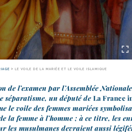
IAGE
LE VOILE DE LA MARIÉE ET LE VOILE ISLAMIQUE
ion de l’examen par l’Assemblée Nationale 
le sépa­ra­tisme, un dépu­té de
La France i
que le voile des femmes mariées sym­bo­li­sa
de la femme à l’homme ; à ce titre, les en
ur les musul­manes devraient aus­si légi­fé