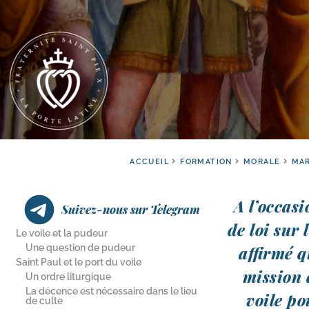
ACCUEIL
FORMATION
MORALE
MAR
A l’occas
Suivez-nous sur Telegram
de loi sur 
Le voile et la pudeur
Une question de pudeur
affir­mé 
Saint Paul et le port du voile
mis­sion 
Un ordre liturgique
La décence est nécessaire dans le lieu
voile po
de culte