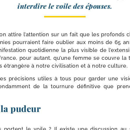
inter­dire le voile des épouses.
son attire l’attention sur un fait que les pro­fonds
nies pour­raient faire oublier aux moins de 65 ans
­fes­ta­tion quo­ti­dienne la plus visible de l’extens
rance, pour autant, qu’une femme se couvre la tê
 étran­gère à notre civi­li­sa­tion et à notre culture.
s pré­ci­sions utiles à tous pour gar­der une vis
en­dam­ment de la tour­nure défi­ni­tive que pren­
t la pudeur
ortent le voile ? Il existe une dis­cus­sion au 