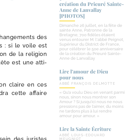
création du Prieuré Sainte-​
Anne de Lanvallay
[PHOTOS]
Dimanche 26 juillet, en la fête de
sainte Anne, Patronne de la
Bretagne, 700 fidèles étaient
 chan­ge­ments des
venus entourer M. l'abbé Peignot,
Supérieur du District de France,
 : si le voile est
pour célébrer le 50e anniversaire
ion de la reli­gion
de la création du Prieuré Sainte-
Anne de Lanvallay
te est une atti­
Lire l’amour de Dieu
pour nous
ion claire en ces
ABBÉ FRANÇOIS DELMOTTE
dra cette affaire
« Qu’a voulu Dieu en venant parmi
nous, sinon nous montrer son
Amour ? Si jusqu’ici nous ne nous
pressions pas de l’aimer, du moins
ne tardons plus à lui rendre
amour pour amour. »
Lire la Sainte Écriture
ABBÉ LOUIS-EDOUARD
sein des juristes
MEUGNIOT