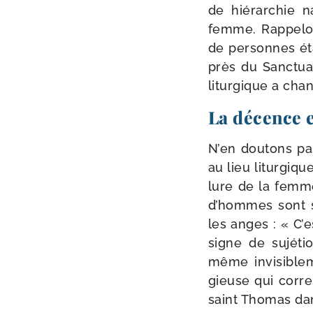
de hié­rar­chie n
femme. Rappelon
de per­sonnes éta
près du Sanctua
litur­gique a cha
La décence e
N’en dou­tons pas
au lieu litur­giq
lure de la femme 
d’hommes sont se
les anges : « C’
signe de sujé­tio
même invi­si­ble
gieuse qui cor­re
saint Thomas d