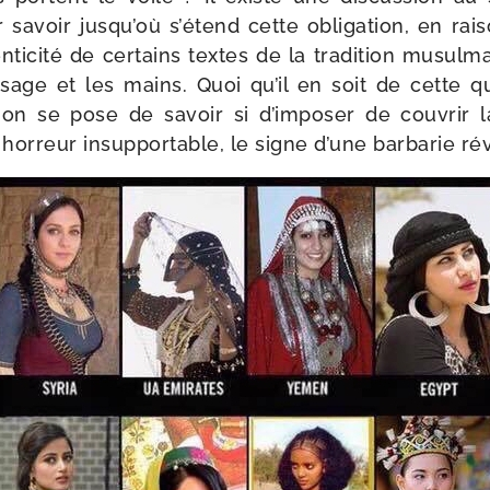
savoir jusqu’où s’étend cette obli­ga­tion, en rai­
nticité de cer­tains textes de la tra­di­tion musul
visage et les mains. Quoi qu’il en soit de cette qu
­tion se pose de savoir si d’imposer de cou­vrir l
r­reur insup­por­table, le signe d’une bar­ba­rie r