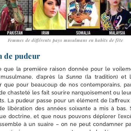
Femmes de dif­fé­rents pays musul­mans en habits de fête
n de pudeur
le que la pre­mière rai­son don­née pour le voi­l
e musul­mane, d’après la
Sunna
(la tra­di­tion) et
ûr que pour beau­coup de nos contem­po­rains, pa
e chas­te­té les fait sou­rire nar­quoi­se­ment ou le
s. La pudeur passe pour un élé­ment de l’affreu
e libé­ra­tion des années soixante a mis à bas. 
que doc­trine, et que nous pou­vons déplo­rer l’ex
es­semble à un suaire – on ne peut condam­ner par 