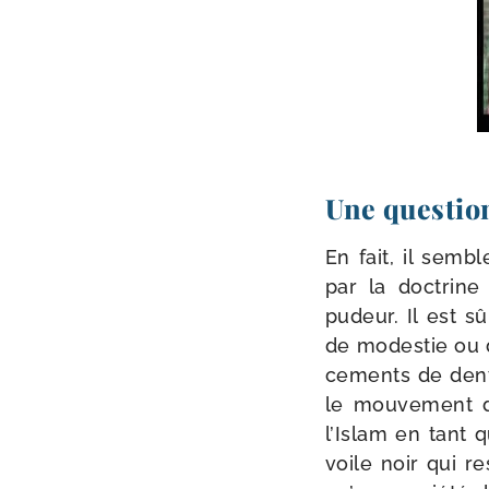
Une questio
En fait, il semb
par la doc­trin
pudeur. Il est s
de modes­tie ou d
ce­ments de dent
le mou­ve­ment d
l’Islam en tant 
voile noir qui r