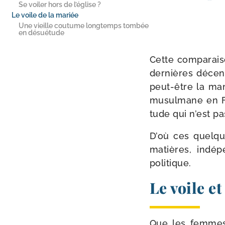
Se voiler hors de l’église ?
Le voile de la mariée
Une vieille coutume longtemps tombée
en désuétude
Cette com­pa­rai­
der­nières décen­
peut-​être la mani
musul­mane en F
tude qui n’est pas
D’où ces quelque
matières, indé­p
politique.
Le voile e
Que les femmes p