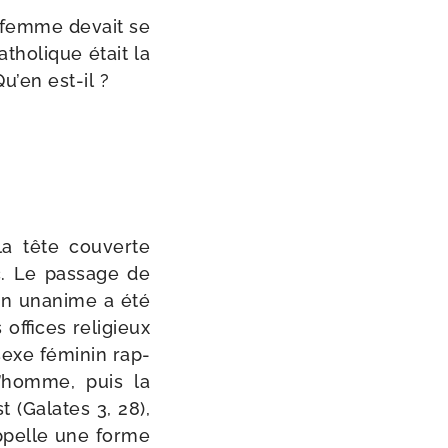
la femme devait se
tho­lique était la
u’en est-il ?
a tête cou­verte
c. Le pas­sage de
tion una­nime a été
offices reli­gieux
exe fémi­nin rap­
l’homme, puis la
 (Galates 3, 28),
p­pelle une forme