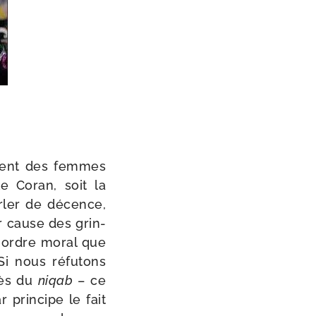
e­ment des femmes
 le Coran, soit la
r­ler de décence,
ur cause des grin­
x ordre moral que
Si nous réfu­tons
cès du
niqab
– ce
prin­cipe le fait