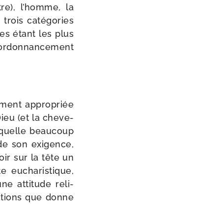
être), l’homme, la
ois caté­go­ries
res étant les plus
L’ordonnancement
e­ment appro­priée
ieu (et la che­ve­
laquelle beau­coup
de son exi­gence,
ir sur la tête un
e eucha­ris­tique,
e atti­tude reli­
ta­tions que donne