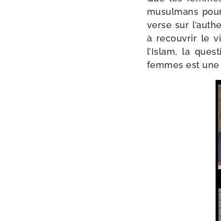
musul­mans pour 
verse sur l’authe
à recou­vrir le 
l’Islam, la ques
femmes est une ho