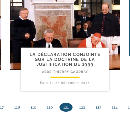
LA DÉCLARATION CONJOINTE
SUR LA DOCTRINE DE LA
JUSTIFICATION DE 1999
ABBÉ THIERRY GAUDRAY
Paru le
27 décembre 2016
17
118
119
120
121
122
123
124
1