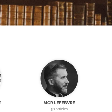
E
MGR LEFEBVRE
58
articles