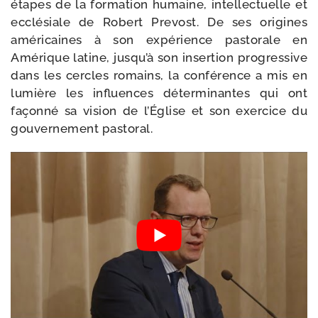
étapes de la for­ma­tion humaine, intel­lec­tuelle et
ecclé­siale de Robert Prevost. De ses ori­gines
amé­ri­caines à son expé­rience pas­to­rale en
Amérique latine, jusqu’à son inser­tion pro­gres­sive
dans les cercles romains, la confé­rence a mis en
lumière les influences déter­mi­nantes qui ont
façon­né sa vision de l’Église et son exer­cice du
gou­ver­ne­ment pastoral.