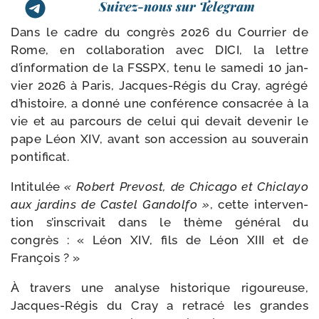
Suivez-nous sur Telegram
Dans le cadre du congrès 2026 du Courrier de
Rome, en col­la­bo­ra­tion avec DICI, la lettre
d’information de la FSSPX, tenu le same­di 10 jan­
vier 2026 à Paris, Jacques-​Régis du Cray, agré­gé
d’histoire, a don­né une confé­rence consa­crée à la
vie et au par­cours de celui qui devait deve­nir le
pape Léon XIV, avant son acces­sion au sou­ve­rain
pontificat.
Intitulée
« Robert Prevost, de Chicago et Chiclayo
aux jar­dins de Castel Gandolfo »
, cette inter­ven­
tion s’inscrivait dans le thème géné­ral du
congrès : « Léon XIV, fils de Léon XIII et de
François ? »
À tra­vers une ana­lyse his­to­rique rigou­reuse,
Jacques-​Régis du Cray a retra­cé les grandes