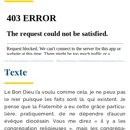
La Porte Latine – FSSPX France
·
Mgr Lefebvre : l’in­dé­pen­dance béné­fique de la FSSPX à l’é­gard de tout diocèse
Texte
Le Bon Dieu l’a vou­lu comme cela, je ne peux pas
le nier puisque les faits sont là, qui existent. Je
pense que la Fraternité a eu cette grâce par­ti­cu­
lière, pra­ti­que­ment, de ne dépendre d’au­cun
évêque dio­cé­sain. Vous me direz « il y a les
congré­ga­tion reli­gieuses », mais les congré­ga­