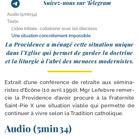
Suivez-nous sur Telegram
Audio (5min34)
Texte
L’idée initiale : collaborer avec les diocèses
Une situation concrètement impossible
La Providence a ména­gé cette situa­tion unique
dans l’Eglise qui per­met de gar­der la doc­trine
et la litur­gie à l’a­bri des menaces modernistes.
Extrait d’une confé­rence de retraite aux sémi­na­
ristes d’Ecône (10 avril 1990). Mgr Lefebvre remer­
cie la Providence d’a­voir pro­cu­ré à la Fraternité
Saint-​Pie X une situa­tion viable qui per­mette de
conti­nuer à vivre selon la Tradition catholique.
Audio (5min34)