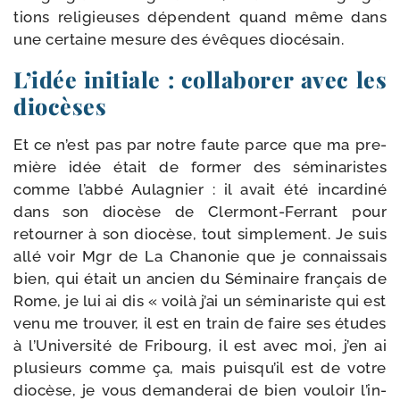
tions reli­gieuses dépendent quand même dans
une cer­taine mesure des évêques diocésain.
L’idée initiale : collaborer avec les
diocèses
Et ce n’est pas par notre faute parce que ma pre­
mière idée était de for­mer des sémi­na­ristes
comme l’ab­bé Aulagnier : il avait été incar­di­né
dans son dio­cèse de Clermont-​Ferrant pour
retour­ner à son dio­cèse, tout sim­ple­ment. Je suis
allé voir Mgr de La Chanonie que je connais­sais
bien, qui était un ancien du Séminaire fran­çais de
Rome, je lui ai dis « voi­là j’ai un sémi­na­riste qui est
venu me trou­ver, il est en train de faire ses études
à l’Université de Fribourg, il est avec moi, j’en ai
plu­sieurs comme ça, mais puis­qu’il est de votre
dio­cèse, je vous deman­de­rai de bien vou­loir l’in­