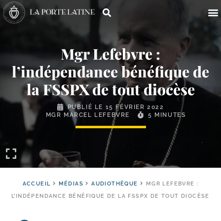
Mgr Lefebvre :
l’indépendance bénéfique de
la FSSPX de tout diocèse
PUBLIÉ LE
15 FÉVRIER 2022
MGR MARCEL LEFEBVRE
5 MINUTES
ACCUEIL
MÉDIAS
AUDIOTHÈQUE
MGR LEFEBVRE :
L’INDÉPENDANCE BÉNÉFIQUE DE LA FSSPX DE TOUT DIOCÈSE