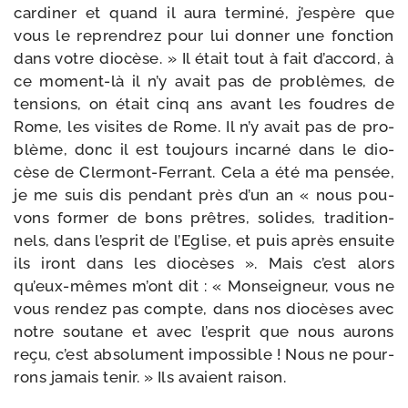
car­di­ner et quand il aura ter­mi­né, j’es­père que
vous le repren­drez pour lui don­ner une fonc­tion
dans votre dio­cèse. » Il était tout à fait d’ac­cord, à
ce moment-​là il n’y avait pas de pro­blèmes, de
ten­sions, on était cinq ans avant les foudres de
Rome, les visites de Rome. Il n’y avait pas de pro­
blème, donc il est tou­jours incar­né dans le dio­
cèse de Clermont-​Ferrant. Cela a été ma pen­sée,
je me suis dis pen­dant près d’un an « nous pou­
vons for­mer de bons prêtres, solides, tra­di­tion­
nels, dans l’es­prit de l’Eglise, et puis après ensuite
ils iront dans les dio­cèses ». Mais c’est alors
qu’eux-​mêmes m’ont dit : « Monseigneur, vous ne
vous ren­dez pas compte, dans nos dio­cèses avec
notre sou­tane et avec l’es­prit que nous aurons
reçu, c’est abso­lu­ment impos­sible ! Nous ne pour­
rons jamais tenir. » Ils avaient raison.