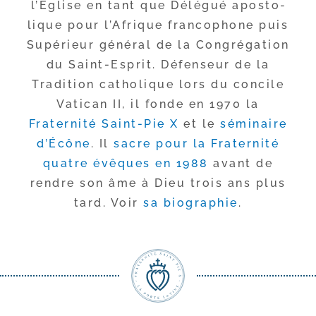
l’Église en tant que Délégué apos­to­
lique pour l’Afrique fran­co­phone puis
Supérieur géné­ral de la Congrégation
du Saint-​Esprit. Défenseur de la
Tradition catho­lique lors du concile
Vatican II, il fonde en 1970 la
Fraternité Saint-​Pie X
et le
sémi­naire
d’Écône
. Il
sacre pour la Fraternité
quatre évêques en 1988
avant de
rendre son âme à Dieu trois ans plus
tard. Voir
sa bio­gra­phie
.