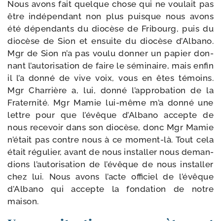
Nous avons fait quelque chose qui ne vou­lait pas
être indé­pen­dant non plus puisque nous avons
été dépen­dants du dio­cèse de Fribourg, puis du
dio­cèse de Sion et ensuite du dio­cèse d’Albano.
Mgr de Sion n’a pas vou­lu don­ner un papier don­
nant l’au­to­ri­sa­tion de faire le sémi­naire, mais enfin
il l’a don­né de vive voix, vous en êtes témoins.
Mgr Charrière a, lui, don­né l’ap­pro­ba­tion de la
Fraternité. Mgr Mamie lui-​même m’a don­né une
lettre pour que l’é­vêque d’Albano accepte de
nous rece­voir dans son dio­cèse, donc Mgr Mamie
n’é­tait pas contre nous à ce moment-​là. Tout cela
était régu­lier, avant de nous ins­tal­ler nous deman­
dions l’au­to­ri­sa­tion de l’é­vêque de nous ins­tal­ler
chez lui. Nous avons l’acte offi­ciel de l’é­vêque
d’Albano qui accepte la fon­da­tion de notre
maison.