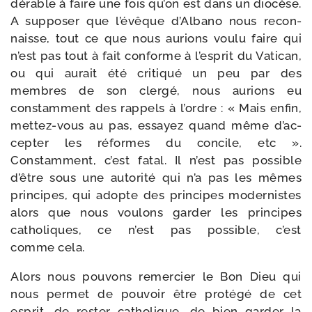
dé­rable à faire une fois qu’on est dans un dio­cèse.
A sup­po­ser que l’é­vêque d’Albano nous recon­
naisse, tout ce que nous aurions vou­lu faire qui
n’est pas tout à fait conforme à l’es­prit du Vatican,
ou qui aurait été cri­ti­qué un peu par des
membres de son cler­gé, nous aurions eu
constam­ment des rap­pels à l’ordre : « Mais enfin,
mettez-​vous au pas, essayez quand même d’ac­
cep­ter les réformes du concile, etc ».
Constamment, c’est fatal. Il n’est pas pos­sible
d’être sous une auto­ri­té qui n’a pas les mêmes
prin­cipes, qui adopte des prin­cipes moder­nistes
alors que nous vou­lons gar­der les prin­cipes
catho­liques, ce n’est pas pos­sible, c’est
comme cela.
Alors nous pou­vons remer­cier le Bon Dieu qui
nous per­met de pou­voir être pro­té­gé de cet
esprit, de res­ter catho­lique, de bien gar­der la