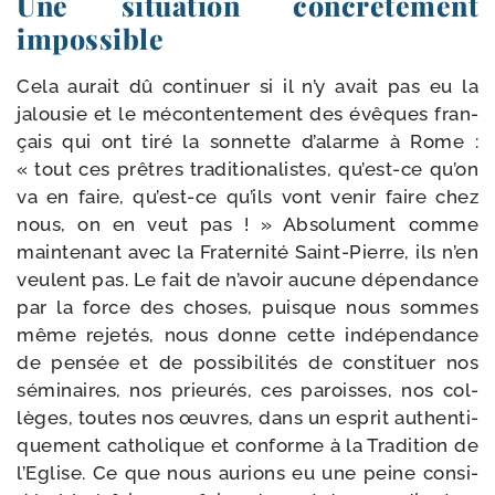
Une situation concrètement
impossible
Cela aurait dû conti­nuer si il n’y avait pas eu la
jalou­sie et le mécon­ten­te­ment des évêques fran­
çais qui ont tiré la son­nette d’a­larme à Rome :
« tout ces prêtres tra­di­tio­na­listes, qu’est-​ce qu’on
va en faire, qu’est-​ce qu’ils vont venir faire chez
nous, on en veut pas ! » Absolument comme
main­te­nant avec la Fraternité Saint-​Pierre, ils n’en
veulent pas. Le fait de n’a­voir aucune dépen­dance
par la force des choses, puisque nous sommes
même reje­tés, nous donne cette indé­pen­dance
de pen­sée et de pos­si­bi­li­tés de consti­tuer nos
sémi­naires, nos prieu­rés, ces paroisses, nos col­
lèges, toutes nos œuvres, dans un esprit authen­ti­
que­ment catho­lique et conforme à la Tradition de
l’Eglise. Ce que nous aurions eu une peine consi­