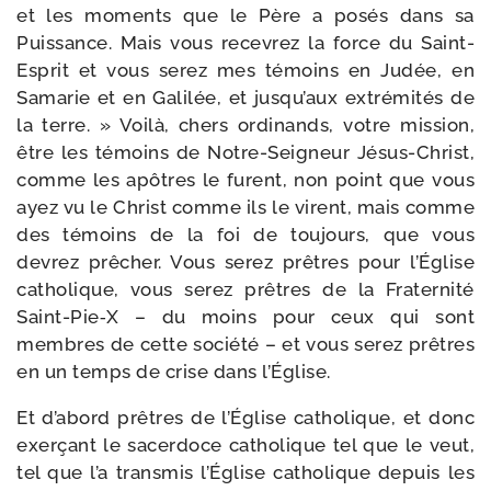
et les moments que le Père a posés dans sa
Puissance. Mais vous rece­vrez la force du Saint-​
Esprit et vous serez mes témoins en Judée, en
Samarie et en Galilée, et jus­qu’aux extré­mi­tés de
la terre. » Voilà, chers ordi­nands, votre mis­sion,
être les témoins de Notre-​Seigneur Jésus-​Christ,
comme les apôtres le furent, non point que vous
ayez vu le Christ comme ils le virent, mais comme
des témoins de la foi de tou­jours, que vous
devrez prê­cher. Vous serez prêtres pour l’Église
catho­lique, vous serez prêtres de la Fraternité
Saint-​Pie‑X – du moins pour ceux qui sont
membres de cette socié­té – et vous serez prêtres
en un temps de crise dans l’Église.
Et d’a­bord prêtres de l’Église catho­lique, et donc
exer­çant le sacer­doce catho­lique tel que le veut,
tel que l’a trans­mis l’Église catho­lique depuis les