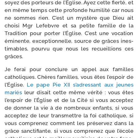
soyez des por­teurs de l’Église. Ayez cette fier­té, et
en même temps cette pro­fonde humi­li­té car nous
ne sommes rien. C’est un mys­tère que Dieu ait
choi­si Mgr Lefebvre et sa petite famille de la
Tradition pour por­ter l’Église. C’est une voca­tion
émi­nente, excep­tion­nelle, source de grâces ines­
ti­mables, pour­vu que nous les recueil­lions ces
grâces.
Je ferai pour conclure un appel aux familles
catho­liques. Chères familles, vous êtes l’es­poir de
l’Église.
Le pape Pie XII s’a­dres­sant aux jeunes
mariés
leur disait cette même véri­té : vous êtes
l’es­poir de l’Église et de la Cité si vous accep­tez
de don­ner la vie à de nom­breux enfants, si vous
accep­tez de leur trans­mettre la foi catho­lique, si
vous com­pre­nez com­ment les pré­ser­vez dans la
grâce sanc­ti­fiante, si vous com­pre­nez que l’é­cole