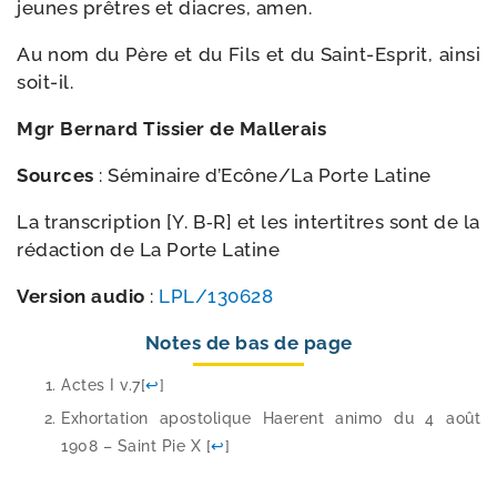
jeunes prêtres et diacres, amen.
Au nom du Père et du Fils et du Saint-​Esprit, ain­si
soit-il.
Mgr Bernard Tissier de Mallerais
Sources
: Séminaire d’Ecône/​La Porte Latine
La trans­crip­tion [Y. B‑R] et les inter­titres sont de la
rédac­tion de La Porte Latine
Version audio
:
LPL/​130628
Notes de bas de page
Actes I v.7
[
↩
]
Exhortation apos­to­lique Haerent ani­mo du 4 août
1908 – Saint Pie X
[
↩
]