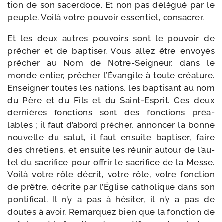
tion de son sacer­doce. Et non pas délé­gué par le
peuple. Voilà votre pou­voir essen­tiel, consacrer.
Et les deux autres pou­voirs sont le pou­voir de
prê­cher et de bap­ti­ser. Vous allez être envoyés
prê­cher au Nom de Notre-​Seigneur, dans le
monde entier, prê­cher l’Évangile à toute créa­ture.
Enseigner toutes les nations, les bap­ti­sant au nom
du Père et du Fils et du Saint-​Esprit. Ces deux
der­nières fonc­tions sont des fonc­tions préa­
lables ; il faut d’a­bord prê­cher, annon­cer la bonne
nou­velle du salut, il faut ensuite bap­ti­ser, faire
des chré­tiens, et ensuite les réunir autour de l’au­
tel du sacri­fice pour offrir le sacri­fice de la Messe.
Voilà votre rôle décrit, votre rôle, votre fonc­tion
de prêtre, décrite par l’Église catho­lique dans son
pon­ti­fi­cal. Il n’y a pas à hési­ter, il n’y a pas de
doutes à avoir. Remarquez bien que la fonc­tion de