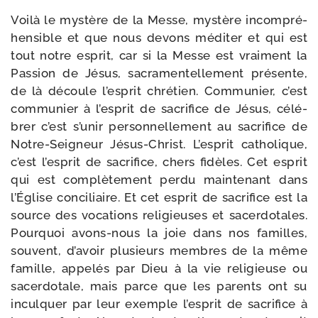
Voilà le mys­tère de la Messe, mys­tère incom­pré­
hen­sible et que nous devons médi­ter et qui est
tout notre esprit, car si la Messe est vrai­ment la
Passion de Jésus, sacra­men­tel­le­ment pré­sente,
de là découle l’es­prit chré­tien. Communier, c’est
com­mu­nier à l’es­prit de sacri­fice de Jésus, célé­
brer c’est s’u­nir per­son­nel­le­ment au sacri­fice de
Notre-​Seigneur Jésus-​Christ. L’esprit catho­lique,
c’est l’es­prit de sacri­fice, chers fidèles. Cet esprit
qui est com­plè­te­ment per­du main­te­nant dans
l’Église conci­liaire. Et cet esprit de sacri­fice est la
source des voca­tions reli­gieuses et sacer­do­tales.
Pourquoi avons-​nous la joie dans nos familles,
sou­vent, d’a­voir plu­sieurs membres de la même
famille, appe­lés par Dieu à la vie reli­gieuse ou
sacer­do­tale, mais parce que les parents ont su
incul­quer par leur exemple l’es­prit de sacri­fice à