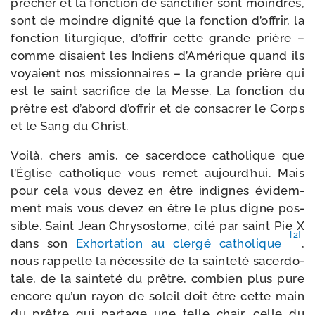
prê­cher et la fonc­tion de sanc­ti­fier sont moindres,
sont de moindre digni­té que la fonc­tion d’of­frir, la
fonc­tion litur­gique, d’of­frir cette grande prière –
comme disaient les Indiens d’Amérique quand ils
voyaient nos mis­sion­naires – la grande prière qui
est le saint sacri­fice de la Messe. La fonc­tion du
prêtre est d’a­bord d’of­frir et de consa­crer le Corps
et le Sang du Christ.
Voilà, chers amis, ce sacer­doce catho­lique que
l’Église catho­lique vous remet aujourd’­hui. Mais
pour cela vous devez en être indignes évi­dem­
ment mais vous devez en être le plus digne pos­
sible. Saint Jean Chrysostome, cité par saint Pie X
[2]
dans son
Exhortation au cler­gé catho­lique
,
nous rap­pelle la néces­si­té de la sain­te­té sacer­do­
tale, de la sain­te­té du prêtre, com­bien plus pure
encore qu’un rayon de soleil doit être cette main
du prêtre qui par­tage une telle chair, celle du