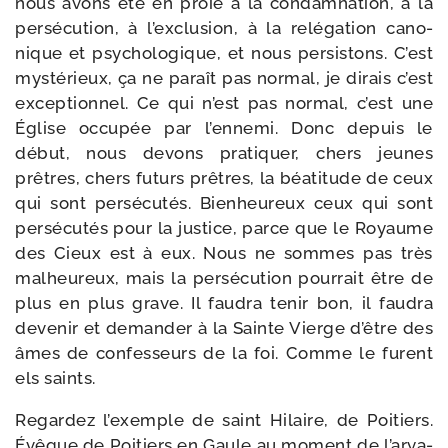
nous avons été en proie à la condam­na­tion, à la
per­sé­cu­tion, à l’ex­clu­sion, à la relé­ga­tion cano­
nique et psy­cho­lo­gique, et nous per­sis­tons. C’est
mys­té­rieux, ça ne paraît pas nor­mal, je dirais c’est
excep­tion­nel. Ce qui n’est pas nor­mal, c’est une
Église occu­pée par l’en­ne­mi. Donc depuis le
début, nous devons pra­ti­quer, chers jeunes
prêtres, chers futurs prêtres, la béa­ti­tude de ceux
qui sont per­sé­cu­tés. Bienheureux ceux qui sont
per­sé­cu­tés pour la jus­tice, parce que le Royaume
des Cieux est à eux. Nous ne sommes pas très
mal­heu­reux, mais la per­sé­cu­tion pour­rait être de
plus en plus grave. Il fau­dra tenir bon, il fau­dra
deve­nir et deman­der à la Sainte Vierge d’être des
âmes de confes­seurs de la foi. Comme le furent
els saints.
Regardez l’exemple de saint Hilaire, de Poitiers.
Évêque de Poitiers en Gaule au moment de l’a­rya­