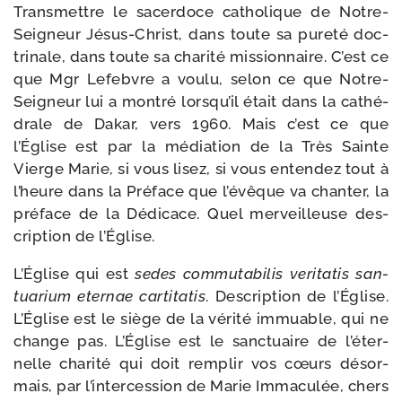
Transmettre le sacer­doce catho­lique de Notre-​
Seigneur Jésus-​Christ, dans toute sa pure­té doc­
tri­nale, dans toute sa cha­ri­té mis­sion­naire. C’est ce
que Mgr Lefebvre a vou­lu, selon ce que Notre-​
Seigneur lui a mon­tré lors­qu’il était dans la cathé­
drale de Dakar, vers 1960. Mais c’est ce que
l’Église est par la média­tion de la Très Sainte
Vierge Marie, si vous lisez, si vous enten­dez tout à
l’heure dans la Préface que l’é­vêque va chan­ter, la
pré­face de la Dédicace. Quel mer­veilleuse des­
crip­tion de l’Église.
L’Église qui est
sedes com­mu­ta­bi­lis veri­ta­tis san­
tua­rium eter­nae car­ti­ta­tis
. Description de l’Église.
L’Église est le siège de la véri­té immuable, qui ne
change pas. L’Église est le sanc­tuaire de l’é­ter­
nelle cha­ri­té qui doit rem­plir vos cœurs désor­
mais, par l’in­ter­ces­sion de Marie Immaculée, chers