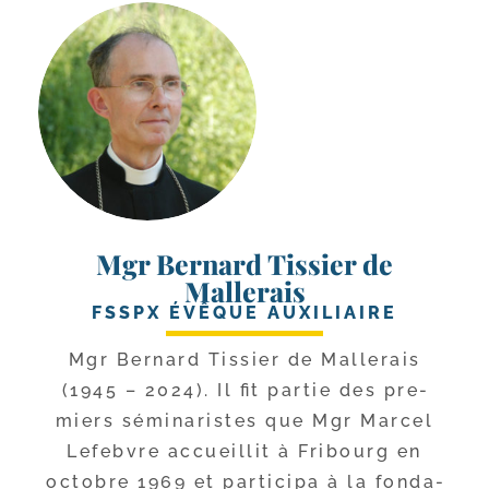
Mgr Bernard Tissier de
Mallerais
FSSPX ÉVÊQUE AUXILIAIRE
Mgr Bernard Tissier de Mallerais
(1945 – 2024). Il fit par­tie des pre­
miers sémi­na­ristes que Mgr Marcel
Lefebvre accueillit à Fribourg en
octobre 1969 et par­ti­ci­pa à la fon­da­