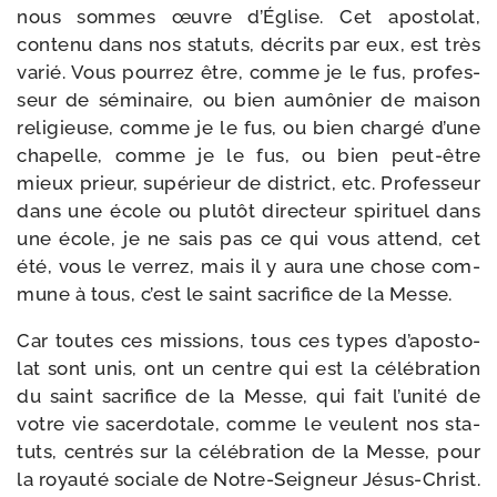
nous sommes œuvre d’Église. Cet apos­to­lat,
conte­nu dans nos sta­tuts, décrits par eux, est très
varié. Vous pour­rez être, comme je le fus, pro­fes­
seur de sémi­naire, ou bien aumô­nier de mai­son
reli­gieuse, comme je le fus, ou bien char­gé d’une
cha­pelle, comme je le fus, ou bien peut-​être
mieux prieur, supé­rieur de dis­trict, etc. Professeur
dans une école ou plu­tôt direc­teur spi­ri­tuel dans
une école, je ne sais pas ce qui vous attend, cet
été, vous le ver­rez, mais il y aura une chose com­
mune à tous, c’est le saint sacri­fice de la Messe.
Car toutes ces mis­sions, tous ces types d’a­pos­to­
lat sont unis, ont un centre qui est la célé­bra­tion
du saint sacri­fice de la Messe, qui fait l’u­ni­té de
votre vie sacer­do­tale, comme le veulent nos sta­
tuts, cen­trés sur la célé­bra­tion de la Messe, pour
la royau­té sociale de Notre-​Seigneur Jésus-​Christ.