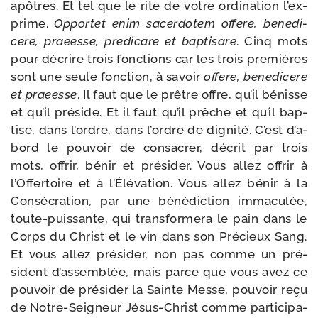
apôtres. Et tel que le rite de votre ordi­na­tion l’ex­
prime.
Opportet enim sacer­do­tem offere, bene­di­
cere, praeesse, pre­di­care et bap­ti­sare
. Cinq mots
pour décrire trois fonc­tions car les trois pre­mières
sont une seule fonc­tion, à savoir
offere, bene­di­cere
et praeesse
. Il faut que le prêtre offre, qu’il bénisse
et qu’il pré­side. Et il faut qu’il prêche et qu’il bap­
tise, dans l’ordre, dans l’ordre de digni­té. C’est d’a­
bord le pou­voir de consa­crer, décrit par trois
mots, offrir, bénir et pré­si­der. Vous allez offrir à
l’Offertoire et à l’Élévation. Vous allez bénir à la
Consécration, par une béné­dic­tion imma­cu­lée,
toute-​puissante, qui trans­for­me­ra le pain dans le
Corps du Christ et le vin dans son Précieux Sang.
Et vous allez pré­si­der, non pas comme un pré­
sident d’as­sem­blée, mais parce que vous avez ce
pou­voir de pré­si­der la Sainte Messe, pou­voir reçu
de Notre-​Seigneur Jésus-​Christ comme par­ti­ci­pa­