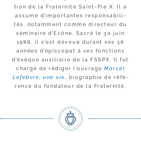
tion de la Fraternité Saint-​Pie X. Il a
assu­mé d’im­por­tantes res­pon­sa­bi­li­
tés, notam­ment comme direc­teur du
sémi­naire d’Ecône. Sacré le 30 juin
1988, il s’est dévoué durant ses 36
années d’é­pis­co­pat à ses fonc­tions
d’é­vêque auxi­liaire de la FSSPX. Il fut
char­gé de rédi­ger l’ou­vrage
Marcel
Lefebvre, une vie
,
bio­gra­phie de réfé­
rence du fon­da­teur de la Fraternité.