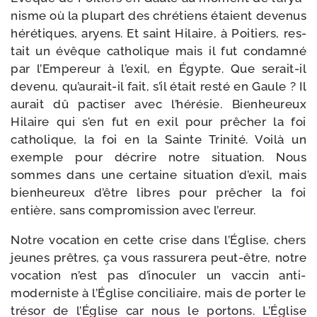
nisme où la plu­part des chré­tiens étaient deve­nus
héré­tiques, aryens. Et saint Hilaire, à Poitiers, res­
tait un évêque catho­lique mais il fut condam­né
par l’Empereur à l’exil, en Égypte. Que serait-​il
deve­nu, qu’aurait-​il fait, s’il était res­té en Gaule ? Il
aurait dû pac­ti­ser avec l’hé­ré­sie. Bienheureux
Hilaire qui s’en fut en exil pour prê­cher la foi
catho­lique, la foi en la Sainte Trinité. Voilà un
exemple pour décrire notre situa­tion. Nous
sommes dans une cer­taine situa­tion d’exil, mais
bien­heu­reux d’être libres pour prê­cher la foi
entière, sans com­pro­mis­sion avec l’erreur.
Notre voca­tion en cette crise dans l’Église, chers
jeunes prêtres, ça vous ras­su­re­ra peut-​être, notre
voca­tion n’est pas d’i­no­cu­ler un vac­cin anti-​
moderniste à l’Église conci­liaire, mais de por­ter le
tré­sor de l’Église car nous le por­tons. L’Église