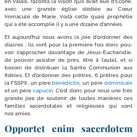
en Valais, racon­ta la vision qu’il avait eue d’Ecône,
avec une grande église dédiée au Cœur
Immaculé de Marie. Voilà cette qua­si pro­phé­tie
qui a été accom­plie il y a une dizaine d’années.
Et aujourd’­hui nous avons la joie d’or­don­ner des
diacres ; ils vont pour la pre­mière fois donc pou­
voir s’ap­pro­cher davan­tage de Jésus-​Eucharistie,
de pou­voir assis­ter de près, être à l’au­tel, et si
besoin de dis­tri­buer la Sainte Communion aux
fidèles. Et d’or­don­ner des prêtres, 6 prêtres pour
la FSSPX, un père
béné­dic­tin
, un père
domi­ni­cain
et un père
capu­cin
. C’est donc pour nous une très
grande joie de sou­te­nir de toutes manières ces
familles sacer­do­tales et reli­gieuses qui sont
nos amies.
Opportet enim sacerdotem