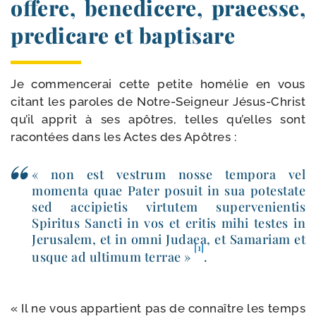
offere, benedicere, praeesse,
predicare et baptisare
Je com­men­ce­rai cette petite homé­lie en vous
citant les paroles de Notre-​Seigneur Jésus-​Christ
qu’il apprit à ses apôtres, telles qu’elles sont
racon­tées dans les Actes des Apôtres :
« non est ves­trum nosse tem­po­ra vel
momen­ta quae Pater posuit in sua potes­tate
sed acci­pie­tis vir­tu­tem super­ve­nien­tis
Spiritus Sancti
in vos et eri­tis mihi testes in
Jerusalem, et in omni Judaea, et Samariam et
[1]
usque ad ulti­mum ter­rae »
.
« Il ne vous appar­tient pas de connaître les temps