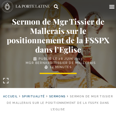
Sermon de Mgr Tissier de
Mallerais sur le
positionnement de la FSSPX
dans l’Eglise
PUBLIÉ LE
28 JUIN 2013
MGR BERNARD TISSIER DE MALLERAIS
14 MINUTES
ACCUEIL
SPIRITUALITÉ
SERMONS
SERMON DE MGR TISSIER
DE MALLERAIS SUR LE POSITIONNEMENT DE LA FSSPX DANS
L’EGLISE