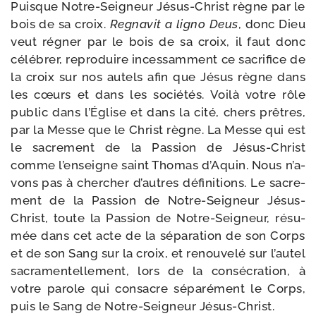
Puisque Notre-​Seigneur Jésus-​Christ règne par le
bois de sa croix.
Regnavit a ligno Deus
, donc Dieu
veut régner par le bois de sa croix, il faut donc
célé­brer, repro­duire inces­sam­ment ce sacri­fice de
la croix sur nos autels afin que Jésus règne dans
les cœurs et dans les socié­tés. Voilà votre rôle
public dans l’Église et dans la cité, chers prêtres,
par la Messe que le Christ règne. La Messe qui est
le sacre­ment de la Passion de Jésus-​Christ
comme l’en­seigne saint Thomas d’Aquin. Nous n’a­
vons pas à cher­cher d’autres défi­ni­tions. Le sacre­
ment de la Passion de Notre-​Seigneur Jésus-​
Christ, toute la Passion de Notre-​Seigneur, résu­
mée dans cet acte de la sépa­ra­tion de son Corps
et de son Sang sur la croix, et renou­ve­lé sur l’au­tel
sacra­men­tel­le­ment, lors de la consé­cra­tion, à
votre parole qui consacre sépa­ré­ment le Corps,
puis le Sang de Notre-​Seigneur Jésus-Christ.