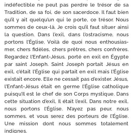
indé­fec­tible ne peut pas perdre le tré­sor de sa
Tradition, de sa foi, de son sacer­doce. Il faut bien
qu’il y ait quel­qu’un qui le porte, ce tré­sor. Nous
sommes de ceux-​là. Je crois qu’il faut situer ain­si
la ques­tion. Dans l’exil, dans l’os­tra­cisme, nous
por­tons l’Église. Voilà de quoi nous enthou­sias­
mer, chers fidèles, chers prêtres, chers confrères.
Regardez l’Enfant-​Jésus, por­té en exil en Égypte
par saint Joseph. Saint Joseph por­tait Jésus en
exil, c’é­tait l’Église qui par­tait en exil mais l’Église
exis­tait encore. Elle ne ces­sait pas d’exis­ter. Jésus,
l’Enfant-​Jésus était en germe l’Église catho­lique
puisqu’Il est le chef de son Corps mys­tique. Dans
cette situa­tion d’exil, Il était l’exil. Dans notre exil,
nous por­tons l’Église. N’ayez pas peur, nous
sommes, et vous serez des por­teurs de l’Église.
Une mis­sion dont nous sommes tota­le­ment
indignes.