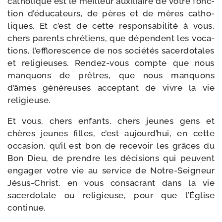
catho­lique est le meilleur auxi­liaire de votre fonc­
tion d’é­du­ca­teurs, de pères et de mères catho­
liques. Et c’est de cette res­pon­sa­bi­li­té à vous,
chers parents chré­tiens, que dépendent les voca­
tions, l’ef­flo­res­cence de nos socié­tés sacer­do­tales
et reli­gieuses. Rendez-​vous compte que nous
man­quons de prêtres, que nous man­quons
d’âmes géné­reuses accep­tant de vivre la vie
religieuse.
Et vous, chers enfants, chers jeunes gens et
chères jeunes filles, c’est aujourd’­hui, en cette
occa­sion, qu’il est bon de rece­voir les grâces du
Bon Dieu, de prendre les déci­sions qui peuvent
enga­ger votre vie au ser­vice de Notre-​Seigneur
Jésus-​Christ, en vous consa­crant dans la vie
sacer­do­tale ou reli­gieuse, pour que l’Église
continue.