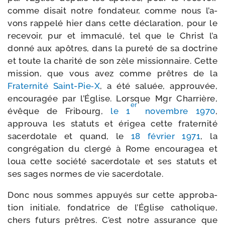
comme disait notre fon­da­teur, comme nous l’a­
vons rap­pe­lé hier dans cette décla­ra­tion, pour le
rece­voir, pur et imma­cu­lé, tel que le Christ l’a
don­né aux apôtres, dans la pure­té de sa doc­trine
et toute la cha­ri­té de son zèle mis­sion­naire. Cette
mis­sion, que vous avez comme prêtres de la
Fraternité Saint-​Pie‑X
, a été saluée, approu­vée,
encou­ra­gée par l’Église. Lorsque Mgr Charrière,
er
évêque de Fribourg,
le 1
novembre 1970
,
approu­va les sta­tuts et éri­gea cette fra­ter­ni­té
sacer­do­tale et quand, le
18 février 1971
, la
congré­ga­tion du cler­gé à Rome encou­ra­gea et
loua cette socié­té sacer­do­tale et ses sta­tuts et
ses sages normes de vie sacerdotale.
Donc nous sommes appuyés sur cette appro­ba­
tion ini­tiale, fon­da­trice de l’Église catho­lique,
chers futurs prêtres. C’est notre assu­rance que