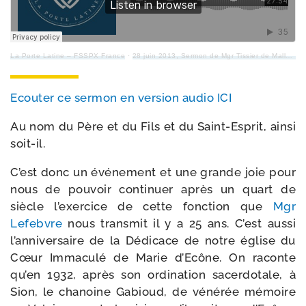
La Porte Latine – FSSPX France
·
28 juin 2013, Sermon de Mgr Tissier de Mallerais à Ecône pour les ordinations
Ecouter ce ser­mon en ver­sion audio ICI
Au nom du Père et du Fils et du Saint-​Esprit, ain­si
soit-il.
C’est donc un évé­ne­ment et une grande joie pour
nous de pou­voir conti­nuer après un quart de
siècle l’exer­cice de cette fonc­tion que
Mgr
Lefebvre
nous trans­mit il y a 25 ans. C’est aus­si
l’an­ni­ver­saire de la Dédicace de notre église du
Cœur Immaculé de Marie d’Ecône. On raconte
qu’en 1932, après son ordi­na­tion sacer­do­tale, à
Sion, le cha­noine Gabioud, de véné­rée mémoire