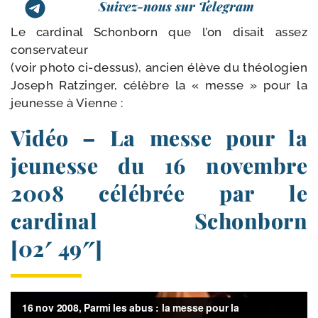
Suivez-nous sur Telegram
Le car­di­nal Schonborn que l’on disait assez
conser­va­teur
(voir pho­to ci-​dessus), ancien élève du théo­lo­gien
Joseph Ratzinger, célèbre la « messe » pour la
jeu­nesse à Vienne :
Vidéo – La messe pour la
jeunesse du 16 novembre
2008 célébrée par le
cardinal Schonborn
[02′ 49″]