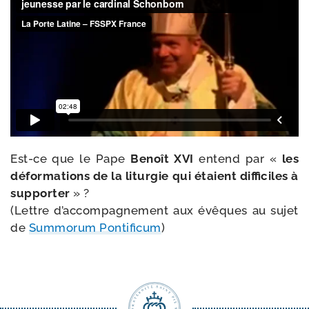
Est-​ce que le Pape
Benoît XVI
entend par «
les
défor­ma­tions de la litur­gie qui étaient dif­fi­ciles à
sup­por­ter
» ?
(Lettre d’ac­com­pa­gne­ment aux évêques au sujet
de
Summorum Pontificum
)