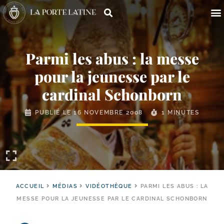
Parmi les abus : la messe
pour la jeunesse par le
cardinal Schonborn
PUBLIÉ LE
16 NOVEMBRE 2008
1 MINUTES
ACCUEIL
MÉDIAS
VIDÉOTHÈQUE
PARMI LES ABUS : LA
MESSE POUR LA JEUNESSE PAR LE CARDINAL SCHONBORN