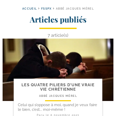
ACCUEIL
FSSPX
ABBÉ JACQUES MÉREL
Articles publiés
7 article(s)
LES QUATRE PILIERS D’UNE VRAIE
VIE CHRÉTIENNE
ABBÉ JACQUES MÉREL
Celui qui s’oppose à moi, quand je veux faire
le bien, c’est... moi-même !
Paru le
6 novembre 2025