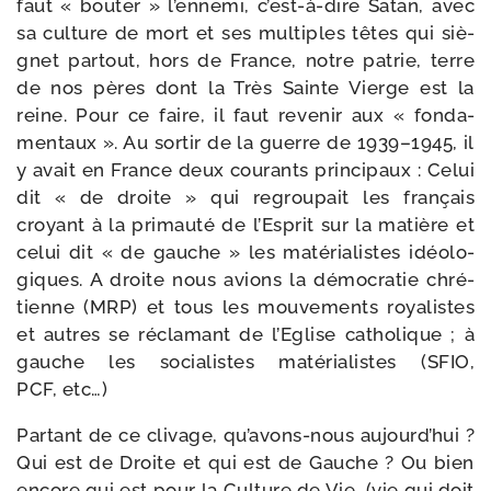
faut « bou­ter » l’en­ne­mi, c’est-​à-​dire Satan, avec
sa culture de mort et ses mul­tiples têtes qui siè­
gnet par­tout, hors de France, notre patrie, terre
de nos pères dont la Très Sainte Vierge est la
reine. Pour ce faire, il faut reve­nir aux « fon­da­
men­taux ». Au sor­tir de la guerre de 1939–1945, il
y avait en France deux cou­rants prin­ci­paux : Celui
dit « de droite » qui regrou­pait les fran­çais
croyant à la pri­mau­té de l’Esprit sur la matière et
celui dit « de gauche » les maté­ria­listes idéo­lo­
giques. A droite nous avions la démo­cra­tie chré­
tienne (MRP) et tous les mou­ve­ments roya­listes
et autres se récla­mant de l’Eglise catho­lique ; à
gauche les socia­listes maté­ria­listes (SFIO,
PCF, etc…)
Partant de ce cli­vage, qu’avons-​nous aujourd’­hui ?
Qui est de Droite et qui est de Gauche ? Ou bien
encore qui est pour la Culture de Vie, (vie qui doit