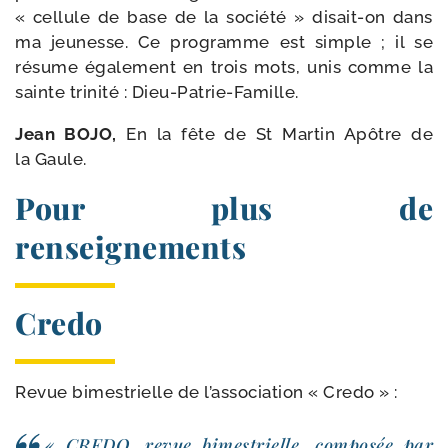
« cel­lule de base de la socié­té » disait-​on dans
ma jeu­nesse. Ce pro­gramme est simple ; il se
résume éga­le­ment en trois mots, unis comme la
sainte tri­ni­té : Dieu-Patrie-Famille.
Jean BOJO,
En la fête de St Martin Apôtre de
la Gaule.
Pour plus de
renseignements
Credo
Revue bimes­trielle de l’as­so­cia­tion « Credo » :
« CREDO, revue bimes­trielle, com­po­sée par