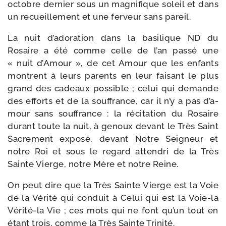
octobre der­nier sous un magni­fique soleil et dans
un recueille­ment et une fer­veur sans pareil.
La nuit d’a­do­ra­tion dans la basi­lique ND du
Rosaire a été comme celle de l’an pas­sé une
« nuit d’Amour », de cet Amour que les enfants
montrent à leurs parents en leur fai­sant le plus
grand des cadeaux pos­sible ; celui qui demande
des efforts et de la souf­france, car il n’y a pas d’a­
mour sans souf­france : la réci­ta­tion du Rosaire
durant toute la nuit, à genoux devant le Très Saint
Sacrement expo­sé, devant Notre Seigneur et
notre Roi et sous le regard atten­dri de la Très
Sainte Vierge, notre Mère et notre Reine.
On peut dire que la Très Sainte Vierge est la Voie
de la Vérité qui conduit à Celui qui est la Voie-​la
Vérité-​la Vie ; ces mots qui ne font qu’un tout en
étant trois, comme la Très Sainte Trinité.