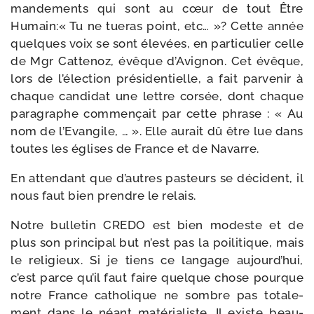
man­de­ments qui sont au cœur de tout Être
Humain:« Tu ne tue­ras point, etc… »? Cette année
quelques voix se sont éle­vées, en par­ti­cu­lier celle
de Mgr Cattenoz, évêque d’Avignon. Cet évêque,
lors de l’é­lec­tion pré­si­den­tielle, a fait par­ve­nir à
chaque can­di­dat une lettre cor­sée, dont chaque
para­graphe com­men­çait par cette phrase : « Au
nom de l’Evangile, … ». Elle aurait dû être lue dans
toutes les églises de France et de Navarre.
En atten­dant que d’autres pas­teurs se décident, il
nous faut bien prendre le relais.
Notre bul­le­tin CREDO est bien modeste et de
plus son prin­ci­pal but n’est pas la poi­li­tique, mais
le reli­gieux. Si je tiens ce lan­gage aujourd’­hui,
c’est parce qu’il faut faire quelque chose pourque
notre France catho­lique ne sombre pas tota­le­
ment dans le néant maté­ria­liste. Il existe beau­