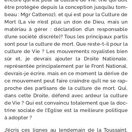
être pro­té­gée depuis la concep­tion jus­qu’àu tom­
beau : Mgr Cattenoz), et qui est pour la Culture de
Mort (La vie n’est plus un don de Dieu, mais un
maté­riau à gérer : décla­ra­tion d’un res­pon­sable
d’une socié­té dis­crète)? Tous les prin­ci­paux par­tis
sont pour la culture de mort. Que reste-​t-​il pour la
culture de Vie ? Les mou­ve­ments roya­listes bien
sûr et, je devrais ajou­ter la Droite Nationale,
repré­sen­tée prin­ci­pa­le­ment par le Front National,
devrais-​je écrire, mais en ce moment la dérive de
ce mou­ve­ment peut faire craindre qu’il ne se rap­
proche des par­ti­sans de la culture de mort. Qui,
dans cette Droite, défend avec ardeur la culture
de Vie ? Qui est convain­cu tota­le­ment que la doc­
trine sociale de l’Eglise est la meilleure poli­tique
à adopter ?
J’écris ces lignes au len­de­main de la Toussaint.