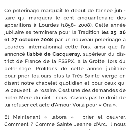
Ce pèle­ri­nage mar­quait le début de l’an­née jubi­
laire qui mar­que­ra le cent cin­quan­te­naire des
appa­ri­tions à Lourdes (1858- 2008). Cette année
jubi­laire se ter­mi­ne­ra pour la Tradition
les 25, 26
et 27 octobre 2008
par un nou­veau pèle­ri­nage à
Lourdes, inter­na­tion­nal cette fois, ain­si que l’a
annon­cé
l’ab­bé de Cacqueray,
supé­rieur du dis­
trict de France de la FSSPX, à la Grotte, lors du
pèle­ri­nage. Profitons de cette année jubi­laire
pour prier tou­jours plus la Très Sainte vierge en
disant notre cha­pe­let quo­ti­dien et pour ceux qui
le peuvent, le rosaire. C’est une des demandes de
notre Mère du ciel : nous n’a­vons pas le droit de
lui refu­ser cet acte d’Amour. Voilà pour « Ora ».
Et Maintenant « labo­ra » : prier et oeu­vrer.
Comment ? Comme Sainte Jeanne d’Arc, il nous