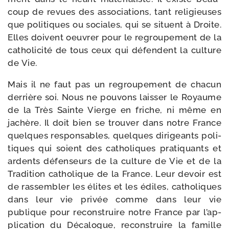
coup de revues des asso­cia­tions, tant reli­gieuses
que poli­tiques ou sociales, qui se situent à Droite.
Elles doivent oeu­vrer pour le regrou­pe­ment de la
catho­li­ci­té de tous ceux qui défendent la culture
de Vie.
Mais il ne faut pas un regrou­pe­ment de cha­cun
der­rière soi. Nous ne pou­vons lais­ser le Royaume
de la Très Sainte Vierge en friche, ni même en
jachère. Il doit bien se trou­ver dans notre France
quelques res­pon­sables, quelques diri­geants poli­
tiques qui soient des catho­liques pra­ti­quants et
ardents défen­seurs de la culture de Vie et de la
Tradition catho­lique de la France. Leur devoir est
de ras­sem­bler les élites et les édiles, catho­liques
dans leur vie pri­vée comme dans leur vie
publique pour recons­truire notre France par l’ap­
pli­ca­tion du Décalogue, recons­truire la famille