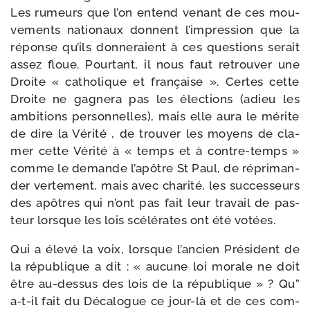
Les rumeurs que l’on entend venant de ces mou­
ve­ments natio­naux donnent l’im­pres­sion que la
réponse qu’ils don­ne­raient à ces ques­tions serait
assez floue. Pourtant, il nous faut retrou­ver une
Droite « catho­lique et fran­çaise ». Certes cette
Droite ne gagne­ra pas les élec­tions (adieu les
ambi­tions per­son­nelles), mais elle aura le mérite
de dire la Vérité , de trou­ver les moyens de cla­
mer cette Vérité à « temps et à contre-​temps »
comme le demande l’a­pôtre St Paul, de répri­man­
der ver­te­ment, mais avec cha­ri­té, les suc­ces­seurs
des apôtres qui n’ont pas fait leur tra­vail de pas­
teur lorsque les lois scé­lé­rates ont été votées.
Qui a éle­vé la voix, lorsque l’an­cien Président de
la répu­blique a dit : « aucune loi morale ne doit
être au-​dessus des lois de la répu­blique » ? Qu”
a‑t-​il fait du Décalogue ce jour-​là et de ces com­