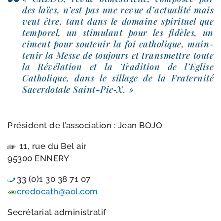
des laïcs, n’est pas une revue d’ac­tua­li­té mais
veut être, tant dans le domaine spi­ri­tuel que
tem­po­rel, un sti­mu­lant pour les fidèles, un
ciment pour sou­te­nir la foi catho­lique, main­
te­nir la Messe de tou­jours et trans­mettre toute
la Révélation et la Tradition de l’Eglise
Catholique, dans le sillage de la Fraternité
Sacerdotale Saint-​Pie‑X. »
Président de l’as­so­cia­tion : Jean BOJO
11, rue du Bel air
95300 ENNERY
33 (0)1 30 38 71 07
credocath@​aol.​com
Secrétariat admi­nis­tra­tif