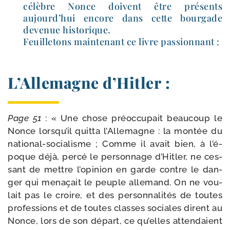
célèbre Nonce doivent être pré­sents
aujourd’­hui encore dans cette bour­gade
deve­nue historique.
Feuilletons main­te­nant ce livre passionnant :
L’Allemagne d’Hitler :
Page 51
: « Une chose pré­oc­cu­pait beau­coup le
Nonce lors­qu’il quit­ta l’Allemagne : la mon­tée du
national-​socialisme ; Comme il avait bien, à l’é­
poque déjà, per­cé le per­son­nage d’Hitler, ne ces­
sant de mettre l’o­pi­nion en garde contre le dan­
ger qui mena­çait le peuple alle­mand. On ne vou­
lait pas le croire, et des per­son­na­li­tés de toutes
pro­fes­sions et de toutes classes sociales dirent au
Nonce, lors de son départ, ce qu’elles atten­daient