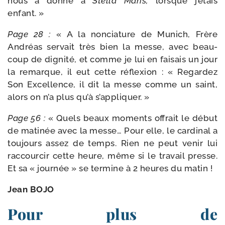
nous a don­né à
Stella Maris,
lorsque j’é­tais
enfant. »
Page 28 :
« A la non­cia­ture de Munich, Frère
Andréas ser­vait très bien la messe, avec beau­
coup de digni­té, et comme je lui en fai­sais un jour
la remarque, il eut cette réflexion : « Regardez
Son Excellence, il dit la messe comme un saint,
alors on n’a plus qu’à s’appliquer. »
Page 56 :
« Quels beaux moments offrait le début
de mati­née avec la messe… Pour elle, le car­di­nal a
tou­jours assez de temps. Rien ne peut venir lui
rac­cour­cir cette heure, même si le tra­vail presse.
Et sa « jour­née » se ter­mine à 2 heures du matin !
Jean BOJO
Pour plus de