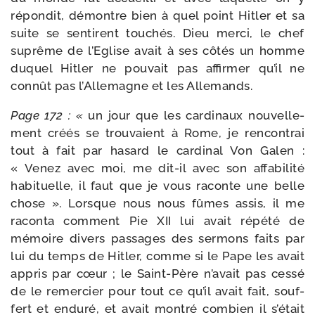
répon­dit, démontre bien à quel point Hitler et sa
suite se sen­tirent tou­chés. Dieu mer­ci, le chef
suprême de l’Eglise avait à ses côtés un homme
duquel Hitler ne pou­vait pas affir­mer qu’il ne
connût pas l’Allemagne et les Allemands.
Page 172 : «
un jour que les car­di­naux nou­vel­le­
ment créés se trou­vaient à Rome, je ren­con­trai
tout à fait par hasard le car­di­nal Von Galen :
« Venez avec moi, me dit-​il avec son affa­bi­li­té
habi­tuelle, il faut que je vous raconte une belle
chose ». Lorsque nous nous fûmes assis, il me
racon­ta com­ment Pie XII lui avait répé­té de
mémoire divers pas­sages des ser­mons faits par
lui du temps de Hitler, comme si le Pape les avait
appris par cœur ; le Saint-​Père n’a­vait pas ces­sé
de le remer­cier pour tout ce qu’il avait fait, souf­
fert et endu­ré, et avait mon­tré com­bien il s’é­tait