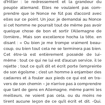
d’Hitler : le redres­se­ment et la gran­deur du
peuple alle­mand. Elles ne vou­laient pas com­
prendre que le Nonce ne fût pas d’ac­cord avec
elles sur ce point. Un jour, je deman­dai au Nonce
si cet homme ne pour­rait tout de même pas avoir
quelque chose de bon et sor­tir l’Allemagne de
l’or­nière… Mais son excel­lence hocha la tête, en
disant : « Ou bien je me trompe vrai­ment beau­
coup, ou bien tout cela ne se ter­mi­ne­ra pas bien.
Cet être-​là est entiè­re­ment pos­sé­dé de lui-​
même : tout ce qui ne lui est d’au­cun ser­vice, il le
rejette ; tout ce qu’il dit et écrit porte l’empreinte
de son égoïsme ; c’est un homme à enjam­ber des
cadavres et à fou­ler aux pieds ce qui est en tra­
vers de son che­min – je n’ar­rive pas à com­prendre
que tant de gens en Allemagne, même par­mi les
meilleurs, ne voient pas cela, ou du moins ne
tirent aucune leçon de ce qu’il écrit et dit. ‑Qui,