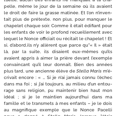
pelle, même le jour de la semaine où ils avaient
le droit de faire la grasse mati­née. Et l’on n’in­ven­
tait plus de pré­texte, non plus, pour man­quer le
cha­pe­let chaque soir. Comme il était édi­fiant pour
les enfants de voir le pro­fond recueille­ment avec
lequel le Nonce offi­ciait ou réci­tait le cha­pe­let ! Et
si, d’abord,ils n’y allèrent que parce qu”« Il » était
là, par la suite, ils disaient eux-​mêmes qu’ils
avaient appris à aimer la prière devant l’exemple
convain­cant qu’il leur don­nait. Bien des années
plus tard, une ancienne élève de
Stella Maris
m’é­
cri­vait encore : « … Si je n’ai jamais connu l’é­chec
dans ma foi ; si j’ai tou­jours, au milieu d’un entou­
rage sans reli­gion, pu main­te­nir bien haut mon
idéal ; si je le main­tien aujourd’­hui dans ma
famille et le trans­mets à mes enfants – je le dois
au magni­fique exemple que le Nonce Pacelli