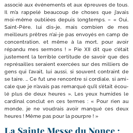
asso­cié aux évé­ne­ments et aux épreuves de tous.
Il m’a rap­pe­lé beau­coup de choses que j’a­vais
moi-​même oubliées depuis long­temps. – « Oui,
Saint-​Père, lui dis-​je, mais com­bien de mes
meilleurs prêtres n’ai-​je pas envoyés en camp de
concen­tra­tion, et même à la mort, pour avoir
répan­du mes ser­mons ! » Pie XII dit que c’é­tait
jus­te­ment la ter­rible cer­ti­tude de savoir que des
repré­sailles seraient exer­cées sur des mil­liers de
gens qui l’a­vait, lui aus­si, si sou­vent contraint de
se taire. … Ce fut une ren­contre si cor­diale, si ami­
cale que je n’a­vais pas remar­qué qu’il s’é­tait écou­
lé plus de deux heures ». Les yeux humides le
car­di­nal conclut en ces termes : « Pour rien au
monde, je ne vou­drais avoir man­qué ces deux
heures ! Même pas pour la pourpre ! »
La Sainte Messe du Nonce :