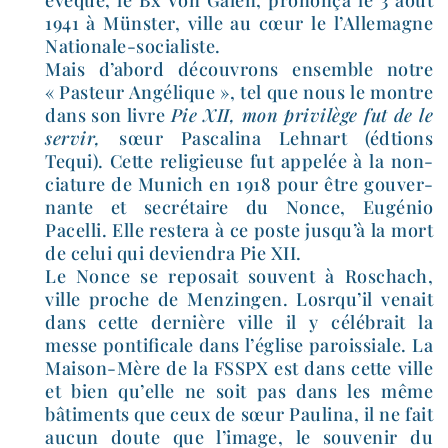
évêque, le Bx Von Galen, pro­non­ça le 3 août
1941 à Münster, ville au cœur le l’Allemagne
Nationale-socialiste.
Mais d’a­bord décou­vrons ensemble notre
« Pasteur Angélique », tel que nous le montre
dans son livre
Pie XII, mon pri­vi­lège fut de le
ser­vir,
sœur Pascalina Lehnart (édtions
Tequi). Cette reli­gieuse fut appe­lée à la non­
cia­ture de Munich en 1918 pour être gou­ver­
nante et secré­taire du Nonce, Eugénio
Pacelli. Elle res­te­ra à ce poste jus­qu’à la mort
de celui qui devien­dra Pie XII.
Le Nonce se repo­sait sou­vent à Roschach,
ville proche de Menzingen. Losrqu’il venait
dans cette der­nière ville il y célé­brait la
messe pon­ti­fi­cale dans l’é­glise parois­siale. La
Maison-​Mère de la FSSPX est dans cette ville
et bien qu’elle ne soit pas dans les même
bâti­ments que ceux de sœur Paulina, il ne fait
aucun doute que l’i­mage, le sou­ve­nir du