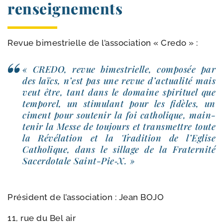
renseignements
Revue bimes­trielle de l’as­so­cia­tion « Credo » :
« CREDO, revue bimes­trielle, com­po­sée par
des laïcs, n’est pas une revue d’ac­tua­li­té mais
veut être, tant dans le domaine spi­ri­tuel que
tem­po­rel, un sti­mu­lant pour les fidèles, un
ciment pour sou­te­nir la foi catho­lique, main­
te­nir la Messe de tou­jours et trans­mettre toute
la Révélation et la Tradition de l’Eglise
Catholique, dans le sillage de la Fraternité
Sacerdotale Saint-​Pie‑X. »
Président de l’as­so­cia­tion : Jean BOJO
11, rue du Bel air