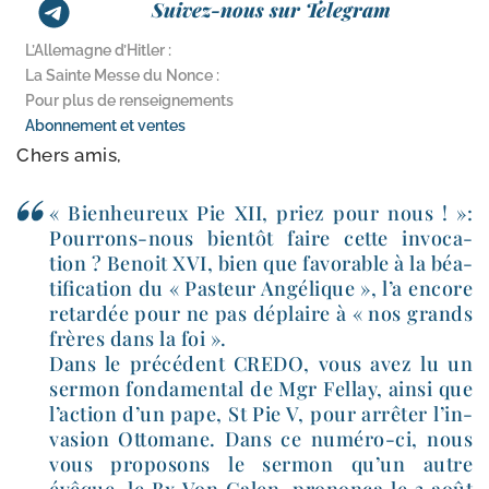
Suivez-nous sur Telegram
L’Allemagne d’Hitler :
La Sainte Messe du Nonce :
Pour plus de renseignements
Abonnement et ventes
Chers amis,
« Bienheureux Pie XII, priez pour nous ! »:
Pourrons-​nous bien­tôt faire cette invo­ca­
tion ? Benoit XVI, bien que favo­rable à la béa­
ti­fi­ca­tion du « Pasteur Angélique », l’a encore
retar­dée pour ne pas déplaire à « nos grands
frères dans la foi ».
Dans le pré­cé­dent CREDO, vous avez lu un
ser­mon fon­da­men­tal de Mgr Fellay, ain­si que
l’ac­tion d’un pape, St Pie V, pour arrê­ter l’in­
va­sion Ottomane. Dans ce numéro-​ci, nous
vous pro­po­sons le ser­mon qu’un autre