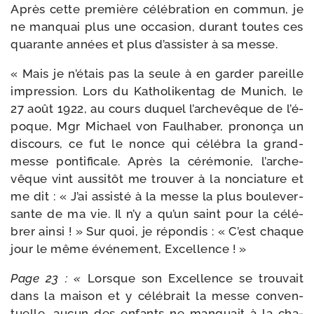
Après cette pre­mière célé­bra­tion en com­mun, je
ne man­quai plus une occa­sion, durant toutes ces
qua­rante années et plus d’as­sis­ter à sa messe.
« Mais je n’é­tais pas la seule à en gar­der pareille
impres­sion. Lors du Katholikentag de Munich, le
27 août 1922, au cours duquel l’ar­che­vêque de l’é­
poque, Mgr Michael von Faulhaber, pro­non­ça un
dis­cours, ce fut le nonce qui célé­bra la grand-​
messe pon­ti­fi­cale. Après la céré­mo­nie, l’ar­che­
vêque vint aus­si­tôt me trou­ver à la non­cia­ture et
me dit : « J’ai assis­té à la messe la plus bou­le­ver­
sante de ma vie. Il n’y a qu’un saint pour la célé­
brer ain­si ! » Sur quoi, je répon­dis : « C’est chaque
jour le même évé­ne­ment, Excellence ! »
Page 23 : «
Lorsque son Excellence se trou­vait
dans la mai­son et y célé­brait la messe conven­
tuelle, aucun des enfants ne man­quait à la cha­