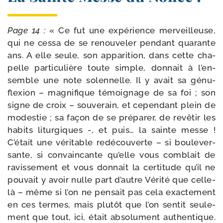
Page 14 :
« Ce fut une expé­rience mer­veilleuse,
qui ne ces­sa de se renou­ve­ler pen­dant qua­rante
ans. A elle seule, son appa­ri­tion, dans cette cha­
pelle par­ti­cu­lière toute simple, don­nait à l’en­
semble une note solen­nelle. Il y avait sa génu­
flexion – magni­fique témoi­gnage de sa foi ; son
signe de croix – sou­ve­rain, et cepen­dant plein de
modes­tie ; sa façon de se pré­pa­rer, de revê­tir les
habits litur­giques -, et puis… la sainte messe !
C’était une véri­table redé­cou­verte – si bou­le­ver­
sante, si convain­cante qu’elle vous com­blait de
ravis­se­ment et vous don­nait la cer­ti­tude qu’il ne
pou­vait y avoir nulle part d’autre Vérité que celle-​
là – même si l’on ne pen­sait pas cela exac­te­ment
en ces termes, mais plu­tôt que l’on sen­tit seule­
ment que tout, ici, était abso­lu­ment authen­tique.