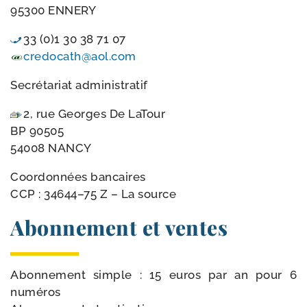
95300 ENNERY
33 (0)1 30 38 71 07
credocath@​aol.​com
Secrétariat admi­nis­tra­tif
2, rue Georges De LaTour
BP 90505
54008 NANCY
Coordonnées ban­caires
CCP : 34644–75 Z – La source
Abonnement et ventes
Abonnement simple : 15 euros par an pour 6
numéros