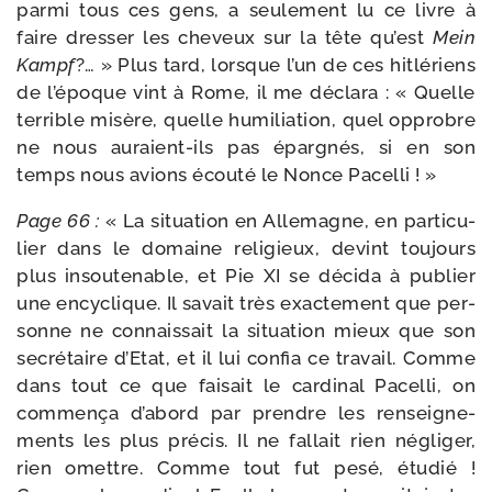
par­mi tous ces gens, a seule­ment lu ce livre à
faire dres­ser les che­veux sur la tête qu’est
Mein
Kampf
?… » Plus tard, lorsque l’un de ces hit­lé­riens
de l’é­poque vint à Rome, il me décla­ra : « Quelle
ter­rible misère, quelle humi­lia­tion, quel opprobre
ne nous auraient-​ils pas épar­gnés, si en son
temps nous avions écou­té le Nonce Pacelli ! »
Page 66 :
« La situa­tion en Allemagne, en par­ti­cu­
lier dans le domaine reli­gieux, devint tou­jours
plus insou­te­nable, et Pie XI se déci­da à publier
une ency­clique. Il savait très exac­te­ment que per­
sonne ne connais­sait la situa­tion mieux que son
secré­taire d’Etat, et il lui confia ce tra­vail. Comme
dans tout ce que fai­sait le car­di­nal Pacelli, on
com­men­ça d’a­bord par prendre les ren­sei­gne­
ments les plus pré­cis. Il ne fal­lait rien négli­ger,
rien omettre. Comme tout fut pesé, étu­dié !