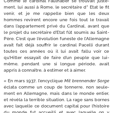
Comme le car­di­nal Faulhaber se trou­vait jus­te­
ment, lui aus­si à Rome, le secré­taire d” Etat le fit
venir, et je me rap­pelle bien que les deux
hommes revirent encore une fois tout le tra­vail
dans l’ap­par­te­ment pri­vé du Cardinal, avant que
le pro­jet du secré­taire d’Etat fût sou­mis au Saint-​
Père. C’est que l’é­vo­lu­tion funeste de l’Allemagne
avait fait déjà souf­frir le car­di­nal Pacelli durant
toutes ces années où il lui avait fal­lu voir ce
qu’Hitler essayait de faire d’un peuple que lui-​
même, pen­dant une si longue période, avait
appris à connaître, à esti­mer et à aimer.
« En mars 1937, l’en­cy­clique
Mit bren­nen­der Sorge
écla­ta comme un coup de ton­nerre, non seule­
ment en Allemagne, mais dans le monde entier,
et révé­la la ter­rible situa­tion. La rage sans bornes
avec laquelle ce docu­ment capi­tal pour l’his­toire
du monde fut accueilli et avec laquelle on y