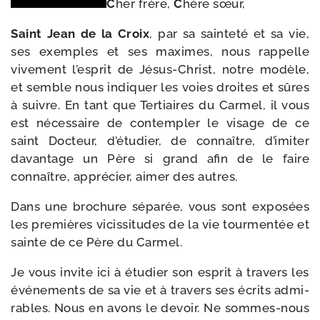
C
her frère,
C
hère sœur,
Saint Jean de la Croix
, par sa sain­te­té et sa vie,
ses exemples et ses maximes, nous rap­pelle
vive­ment l’es­prit de Jésus-​Christ, notre modèle,
et semble nous indi­quer les voies droites et sûres
à suivre. En tant que Tertiaires du Carmel, il vous
est néces­saire de contem­pler le visage de ce
saint Docteur, d’é­tu­dier, de connaître, d’i­mi­ter
davan­tage un Père si grand afin de le faire
connaître, appré­cier, aimer des autres.
Dans une bro­chure sépa­rée, vous sont expo­sées
les pre­mières vicis­si­tudes de la vie tour­men­tée et
sainte de ce Père du Carmel.
Je vous invite ici à étu­dier son esprit à tra­vers les
évé­ne­ments de sa vie et à tra­vers ses écrits admi­
rables. Nous en avons le devoir. Ne sommes-​nous