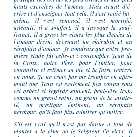
hauts exer­cices de l’a­mour. Mais avant d’é­
crire et d’en­sei­gner tout cela, il s’est renié lui-​
même, il s’est renon­cé, il s’est mor­ti­fié,
anéan­ti, il a souf­fert, il a invo­qué la souf­
france, il a gra­vi les cimes les plus éle­vées de
l’a­mour divin, deve­nant un ché­ru­bin et un
séra­phin d’a­mour. Je vou­drais que notre pre­
mière étude fût celle-​ci : contem­pler Jean de
la Croix, notre Père, pour l’i­mi­ter, pour
connaître et esti­mer sa vie et la faire revivre
en nous. Je ne crois pas me trom­per en affir­
mant que Jean est éga­le­ment peu connu sous
cet aspect et regar­dé sou­vent, peut-​être trop,
comme un grand saint, un géant de la sain­te­
té, un mys­tique émi­nent, un séra­phin
héroïque, qu’il faut plus admi­rer qu’imiter.
S’il est vrai qu’il n’est pas don­né à tous de
mon­ter à la cime où le Seigneur l’a éle­vé, il