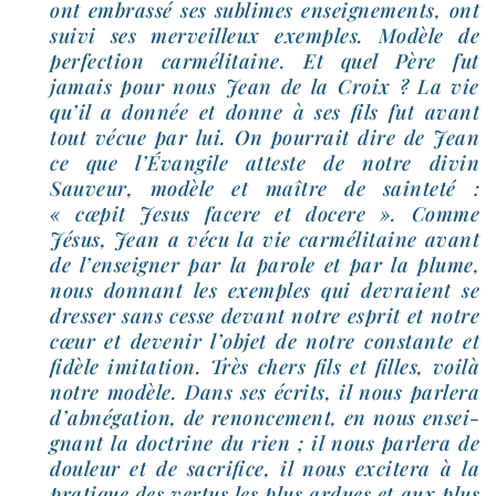
ont embras­sé ses sublimes ensei­gne­ments, ont
sui­vi ses mer­veilleux exemples. Modèle de
per­fec­tion car­mé­li­taine. Et quel Père fut
jamais pour nous Jean de la Croix ? La vie
qu’il a don­née et donne à ses fils fut avant
tout vécue par lui. On pour­rait dire de Jean
ce que l’Évangile atteste de notre divin
Sauveur, modèle et maître de sain­te­té :
« cœpit Jesus facere et docere ». Comme
Jésus, Jean a vécu la vie car­mé­li­taine avant
de l’en­sei­gner par la parole et par la plume,
nous don­nant les exemples qui devraient se
dres­ser sans cesse devant notre esprit et notre
cœur et deve­nir l’ob­jet de notre constante et
fidèle imi­ta­tion. Très chers fils et filles, voi­là
notre modèle. Dans ses écrits, il nous par­le­ra
d’ab­né­ga­tion, de renon­ce­ment, en nous ensei­
gnant la doc­trine du rien ; il nous par­le­ra de
dou­leur et de sacri­fice, il nous exci­te­ra à la
pra­tique des ver­tus les plus ardues et aux plus