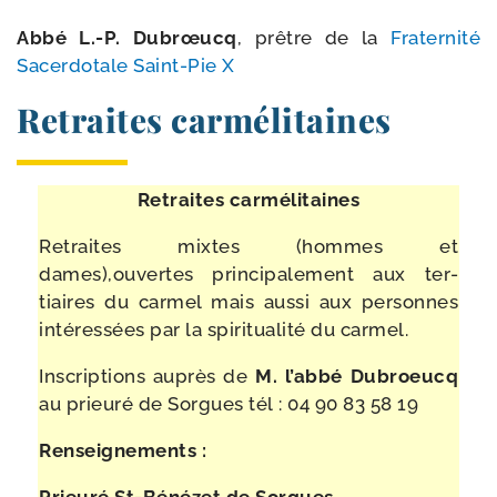
Abbé L.-P. Dubrœucq
, prêtre de la
Fraternité
Sacerdotale Saint-​Pie X
Retraites carmélitaines
Retraites car­mé­li­taines
Retraites mixtes (hommes et
dames),ouvertes prin­ci­pa­le­ment aux ter­
tiaires du car­mel mais aus­si aux per­sonnes
inté­res­sées par la spi­ri­tua­li­té du carmel.
Inscriptions auprès de
M. l’ab­bé Dubroeucq
au prieu­ré de Sorgues tél :
04 90 83 58 19
Renseignements :