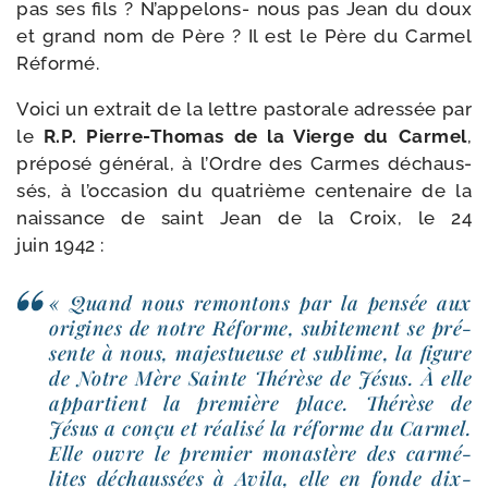
pas ses fils ? N’appelons- nous pas Jean du doux
et grand nom de Père ? Il est le Père du Carmel
Réformé.
Voici un extrait de la lettre pas­to­rale adres­sée par
le
R.P. Pierre-​Thomas de la Vierge du Carmel
,
pré­po­sé géné­ral, à l’Ordre des Carmes déchaus­
sés, à l’oc­ca­sion du qua­trième cen­te­naire de la
nais­sance de saint Jean de la Croix, le 24
juin 1942 :
« Quand nous remon­tons par la pen­sée aux
ori­gines de notre Réforme, subi­te­ment se pré­
sente à nous, majes­tueuse et sublime, la figure
de Notre Mère Sainte Thérèse de Jésus. À elle
appar­tient la pre­mière place. Thérèse de
Jésus a conçu et réa­li­sé la réforme du Carmel.
Elle ouvre le pre­mier monas­tère des car­mé­
lites déchaus­sées à Avila, elle en fonde dix-​