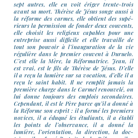
sept autres, elle en voit éri­ger trente-​trois
avant sa mort. Thérèse de Jésus songe aus­si à
la réforme des carmes, elle obtient des supé­
rieurs la per­mis­sion de fon­der deux cou­vents,
elle choi­sit les reli­gieux capables pour une
entre­prise aus­si dif­fi­cile et elle tra­vaille de
tout son pou­voir à l’i­nau­gu­ra­tion de la vie
régu­lière dans le pre­mier couvent à Duruelo.
C’est elle la Mère, la Réformatrice. Jean, il
est vrai, est le fils de Thérèse de Jésus. D’elle
il a reçu la lumière sur sa voca­tion, d’elle il a
reçu le saint habit. Il ne rem­plit jamais la
pre­mière charge dans le Carmel renou­ve­lé, on
lui donne tou­jours des emplois secon­daires.
Cependant, il est le Père parce qu’il a don­né à
la Réforme son esprit : il a for­mé les pre­miers
novices, il a édu­qué les étu­diants, il a éta­bli
les points de l’ob­ser­vance, il a don­né la
lumière, l’o­rien­ta­tion, la direc­tion, la doc­