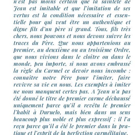
n’est pas moins cer­tain que la sain­te­té de
Jean est imi­table et que l’i­mi­ta­tion de ses
ver­tus est la condi­tion néces­saire et essen­
tielle pour qui veut être un authen­tique et
digne fils d’un père si grand. Tous, fils très
chers, nous pou­vons et nous devons suivre les
traces du Père. Que nous appar­te­nions au
pre­mier, au deuxième ou au troi­sième Ordre,
que nous vivions dans le cloître ou dans le
monde, peu importe, si nous avons embras­sé
la règle du Carmel ce devoir nous incombe :
connaître notre Père pour l’i­mi­ter, faire
revivre sa vie en nous. Les exemples à imi­ter
ne nous manquent certes pas. A Jean n’a pas
été don­né le titre de pre­mier carme déchaus­sé
uni­que­ment parce qu’il a revê­tu le pre­mier
l’ha­bit à Duruelo, mais bien dans un sens
beau­coup plus noble et plus expres­sif : il l’a
reçu parce qu’il a été le pre­mier dans la pra­
tique et l’es­prit de la per­fec­tion carmélitaine.