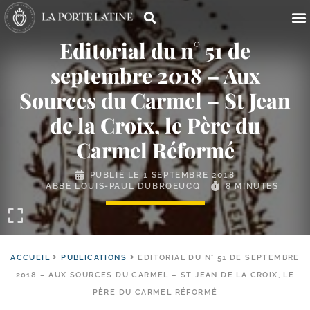
Editorial du n° 51 de
septembre 2018 – Aux
Sources du Carmel – St Jean
de la Croix, le Père du
Carmel Réformé
PUBLIÉ LE
1 SEPTEMBRE 2018
ABBÉ LOUIS-PAUL DUBROEUCQ
8 MINUTES
ACCUEIL
PUBLICATIONS
EDITORIAL DU N° 51 DE SEPTEMBRE
2018 – AUX SOURCES DU CARMEL – ST JEAN DE LA CROIX, LE
PÈRE DU CARMEL RÉFORMÉ