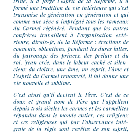
trine, il a for­gé l’es­prit de la Réforme, il a
for­mé une tra­di­tion de vie inté­rieure qui s’est
trans­mise de géné­ra­tion en géné­ra­tion et qui
comme une sève a impré­gné tous les rameaux
du Carmel régé­né­ré. Pendant que les autres
confrères tra­vaillent à l’or­ga­ni­sa­tion exté­
rieure, dirais-​je, de la Réforme : érec­tions de
cou­vents, obten­tions, pen­dant les dures luttes,
du patro­nage des princes, des pré­lats et du
roi, Jean crée, dans le labeur caché et silen­
cieux du cloître, une âme, un esprit, l’âme et
l’es­prit du Carmel renou­ve­lé, il lui donne une
vie nou­velle et sublime.
C’est ain­si qu’il devient le Père. C’est de ce
doux et grand nom de Père que l’ap­pellent
depuis trois siècles les carmes et les car­mé­lites
répan­dus dans le monde entier, ces reli­gieux
et ces reli­gieuses qui par l’ob­ser­vance inté­
grale de la règle sont revê­tus de son esprit,