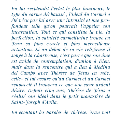
En lui res­plen­dit l’é­clat le plus lumi­neux, le
type du carme déchaus­sé ; l’i­déal du Carmel a
été vécu par lui avec une inten­si­té et une pro­
fon­deur telle qu’on pour­rait l’ap­pe­ler son
incar­na­tion. Tout ce qui consti­tue la vie, la
per­fec­tion, la sain­te­té car­mé­li­taine trouve en
Jean sa plus exacte et plus mer­veilleuse
actua­tion. Si au début de sa vie reli­gieuse il
songe à la Chartreuse, c’est parce que son âme
est avide de contem­pla­tion, d’u­nion à Dieu,
mais dans la ren­contre qui a lieu à Medina
del Campo avec Thérèse de Jésus en 1567,
celle- ci lui assure qu’au Carmel et au Carmel
renou­ve­lé il trou­ve­ra ce que son cœur ardent
désire. Depuis cinq ans, Thérèse de Jésus a
réa­li­sé son idéal dans le petit monas­tère de
Saint-​Joseph d’Avila.
En écou­tant les paroles de Thérèse, Jean voit