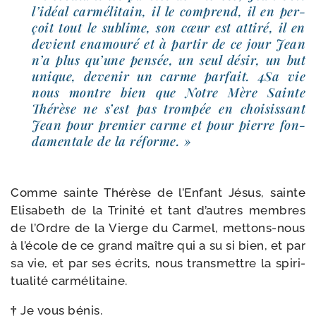
l’i­déal car­mé­li­tain, il le com­prend, il en per­
çoit tout le sublime, son cœur est atti­ré, il en
devient enamou­ré et à par­tir de ce jour Jean
n’a plus qu’une pen­sée, un seul désir, un but
unique, deve­nir un carme par­fait. 4Sa vie
nous montre bien que Notre Mère Sainte
Thérèse ne s’est pas trom­pée en choi­sis­sant
Jean pour pre­mier carme et pour pierre fon­
da­men­tale de la réforme. »
Comme sainte Thérèse de l’Enfant Jésus, sainte
Elisabeth de la Trinité et tant d’autres membres
de l’Ordre de la Vierge du Carmel, mettons-​nous
à l’é­cole de ce grand maître qui a su si bien, et par
sa vie, et par ses écrits, nous trans­mettre la spi­ri­
tua­li­té carmélitaine.
†
Je vous bénis.