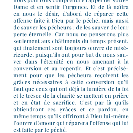
nous pour­rons com­prendre l’appel de Notre-​
Dame et en sen­tir l’urgence. Et de là naî­tra
en nous le désir, d’abord de répa­rer cette
offense faite à Dieu par le péché, mais aus­si
de sau­ver les pécheurs : de les sau­ver de leur
perte éter­nelle. Car nous ne pen­se­rons plus
seule­ment aux châ­ti­ments du temps pré­sent,
qui fina­le­ment sont tou­jours œuvre de misé­
ri­corde, puisqu’ils ont pour but de nous sau­
ver dans l’éternité en nous ame­nant à la
conver­sion et au repen­tir. Et c’est pré­ci­sé­
ment pour que les pécheurs reçoivent les
grâces néces­saires à cette conver­sion qu’il
faut que ceux qui ont déjà la lumière de la foi
et le tré­sor de la cha­ri­té se mettent en prière
et en état de sacri­fice. C’est par là qu’ils
obtien­dront ces grâces et ce par­don, en
même temps qu’ils offri­ront à Dieu lui-​même
l’œuvre d’amour qui répa­re­ra l’offense qui lui
est faite par le péché
.