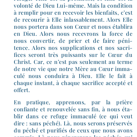
volon­té de Dieu Lui-​même. Mais la condi­tion
à rem­plir pour en rece­voir les bien­faits, c’est
de recou­rir à Elle inlas­sa­ble­ment. Alors Elle
nous por­te­ra dans son Cœur et nous éta­bli­ra
en Dieu. Alors nous rece­vrons la force de
nous conver­tir, de prier et de faire péni­
tence. Alors nos sup­pli­ca­tions et nos sacri­
fices seront très puis­sants sur le Cœur du
Christ. Car, ce n’est pas seule­ment au terme
de notre vie que notre Mère au Cœur imma­
cu­lé nous condui­ra à Dieu. Elle le fait à
chaque ins­tant, à chaque sacri­fice accep­té et
offert.
En pra­tique, appre­nons, par la prière
confiante et renou­ve­lée sans fin, à nous éta­
blir dans ce refuge imma­cu­lé (ce qui veut
dire : sans péché). Là, nous serons pré­ser­vés
du péché et puri­fiés de ceux que nous avons