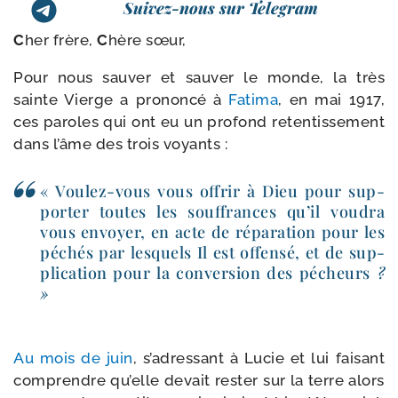
Suivez-nous sur Telegram
C
her frère,
C
hère sœur,
Pour nous sau­ver et sau­ver le monde, la très
sainte Vierge a pro­non­cé à
Fatima
, en mai 1917,
ces paroles qui ont eu un pro­fond reten­tis­se­ment
dans l’âme des trois voyants :
« Voulez-​vous vous offrir à Dieu pour sup­
por­ter toutes les souf­frances qu’il vou­dra
vous envoyer, en acte de répa­ra­tion pour les
péchés par les­quels Il est offen­sé, et de sup­
pli­ca­tion pour la conver­sion des pécheurs
?
»
Au mois de juin
, s’adressant à Lucie et lui fai­sant
com­prendre qu’elle devait res­ter sur la terre alors