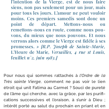
l’intention de la Vierge, est de nous faire
siens, non pas seule­ment pour un jour, mais
pour tous les jours. L’amour ne peut vou­loir
moins. Ces pre­miers same­dis sont donc un
point de départ. Mettons-​nous ou
remettons-​nous en route, comme nous pou­
vons, du mieux que nous pou­vons. Et nous
ver­rons alors comme le Vierge est fidèle à ses
pro­messes.
» [R.P. Joseph de Sainte-​Marie,
L’Heure de Marie
, Versailles, 4 rue st Louis,
feuillet
n°2, juin 1983.]
Pour nous qui sommes rat­ta­chés à
l’Ordre de la
Très sainte Vierge
, com­ment ne pas voir le lien
étroit qui unit Fatima au Carmel ? Souci de pure­té
de l’âme qui cherche, avec la grâce, par les puri­fi­
ca­tions suc­ces­sives et l’oraison, à s’unir à Dieu ;
inté­rêt por­té au salut du pro­chain en priant et en