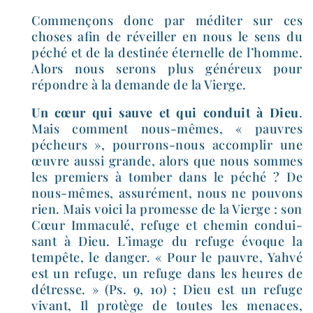
Commençons donc par médi­ter sur ces
choses afin de réveiller en nous le sens du
péché et de la des­ti­née éter­nelle de l’homme.
Alors nous serons plus géné­reux pour
répondre à la demande de la Vierge.
Un cœur qui sauve et qui conduit à Dieu
.
Mais com­ment nous-​mêmes, « pauvres
pécheurs », pourrons-​nous accom­plir une
œuvre aus­si grande, alors que nous sommes
les pre­miers à tom­ber dans le péché ? De
nous-​mêmes, assu­ré­ment, nous ne pou­vons
rien. Mais voi­ci la pro­messe de la Vierge : son
Cœur Immaculé, refuge et che­min condui­
sant à Dieu. L’image du refuge évoque la
tem­pête, le dan­ger. « Pour le pauvre, Yahvé
est un refuge, un refuge dans les heures de
détresse. »
(Ps. 9, 10)
; Dieu est un refuge
vivant, Il pro­tège de toutes les menaces,