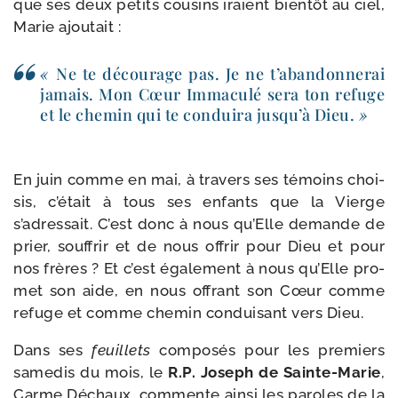
que ses deux petits cou­sins iraient bien­tôt au ciel,
Marie ajoutait :
«
Ne te décou­rage pas. Je ne t’abandonnerai
jamais. Mon Cœur Immaculé sera ton refuge
et le che­min qui te condui­ra jusqu’à Dieu.
»
En juin comme en mai, à tra­vers ses témoins choi­
sis, c’était à tous ses enfants que la Vierge
s’adressait. C’est donc à nous qu’Elle demande de
prier, souf­frir et de nous offrir pour Dieu et pour
nos frères ? Et c’est éga­le­ment à nous qu’Elle pro­
met son aide, en nous offrant son Cœur comme
refuge et comme che­min condui­sant vers Dieu.
Dans ses
feuillets
com­po­sés pour les pre­miers
same­dis du mois, le
R.P. Joseph de Sainte-​Marie
,
Carme Déchaux, com­mente ain­si les paroles de la