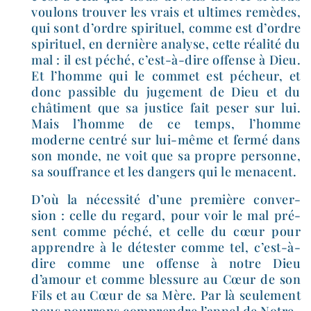
vou­lons trou­ver les vrais et ultimes remèdes,
qui sont d’ordre spi­ri­tuel, comme est d’ordre
spi­ri­tuel, en der­nière ana­lyse, cette réa­li­té du
mal : il est péché, c’est-à-dire offense à Dieu.
Et l’homme qui le com­met est pécheur, et
donc pas­sible du juge­ment de Dieu et du
châ­ti­ment que sa jus­tice fait peser sur lui.
Mais l’homme de ce temps, l’homme
moderne cen­tré sur lui-​même et fer­mé dans
son monde, ne voit que sa propre per­sonne,
sa souf­france et les dan­gers qui le menacent.
D’où la néces­si­té d’une pre­mière conver­
sion : celle du regard, pour voir le mal pré­
sent comme péché, et celle du cœur pour
apprendre à le détes­ter comme tel, c’est-à-
dire comme une offense à notre Dieu
d’amour et comme bles­sure au Cœur de son
Fils et au Cœur de sa Mère. Par là seule­ment