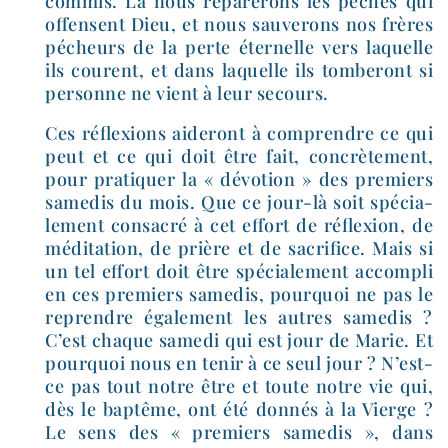
com­mis. Là nous répa­re­rons les péchés qui
offensent Dieu, et nous sau­ve­rons nos frères
pécheurs de la perte éter­nelle vers laquelle
ils courent, et dans laquelle ils tom­be­ront si
per­sonne ne vient à leur secours.
Ces réflexions aide­ront à com­prendre ce qui
peut et ce qui doit être fait, concrè­te­ment,
pour pra­ti­quer la « dévo­tion » des pre­miers
same­dis du mois. Que ce jour-​là soit spé­cia­
le­ment consa­cré à cet effort de réflexion, de
médi­ta­tion, de prière et de sacri­fice. Mais si
un tel effort doit être spé­cia­le­ment accom­pli
en ces pre­miers same­dis, pour­quoi ne pas le
reprendre éga­le­ment les autres same­dis ?
C’est chaque same­di qui est jour de Marie. Et
pour­quoi nous en tenir à ce seul jour ? N’est-
ce pas tout notre être et toute notre vie qui,
dès le bap­tême, ont été don­nés à la Vierge ?
Le sens des « pre­miers same­dis », dans