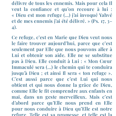
délivre de tous les enne­mis. Mais pour cela Il
veut la confiance et qu’on recoure à lui :
« Dieu est mon refuge (…) j’ai invo­qué Yahvé
et de mes enne­mis j’ai été déli­vré. »
(Ps. 17, 3–
4).
Ce refuge, c’est en Marie que Dieu veut nous
le faire trou­ver aujourd’hui, parce que c’est
seule­ment par Elle que nous pou­vons aller à
Lui et obte­nir son aide. Elle ne se sub­sti­tue
pas à Dieu. Elle conduit à Lui : « Mon Cœur
Immaculé sera (…) le che­min qui te condui­ra
jusqu’à Dieu ; et ain­si Il sera « ton refuge ».
C’est aus­si parce que c’est Lui qui nous
obtient et qui nous donne la grâce de Dieu,
comme Elle le fit com­prendre aux enfants en
mai, dans un geste mer­veilleux. Mais c’est
d’abord parce qu’Elle nous prend en Elle
pour nous conduire à Dieu qu’Elle est notre
refuge. Telle est sa pro­messe, et telle est la