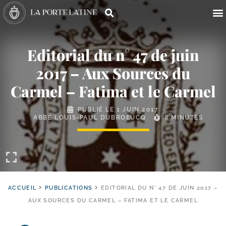
Editorial du n° 47 de juin
2017 – Aux Sources du
Carmel – Fatima et le Carmel
PUBLIÉ LE
1 JUIN 2017
ABBÉ LOUIS-PAUL DUBROEUCQ
8 MINUTES
ACCUEIL
PUBLICATIONS
EDITORIAL DU N° 47 DE JUIN 2017 –
AUX SOURCES DU CARMEL – FATIMA ET LE CARMEL