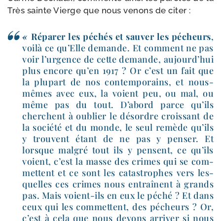
Très sainte Vierge que nous venons de citer :
«
Réparer les péchés et sau­ver les pécheurs
,
voi­là ce qu’Elle demande. Et com­ment ne pas
voir l’urgence de cette demande, aujourd’hui
plus encore qu’en 1917 ? Or c’est un fait que
la plu­part de nos contem­po­rains, et nous-​
mêmes avec eux, la voient peu, ou mal, ou
même pas du tout. D’abord parce qu’ils
cherchent à oublier le désordre crois­sant de
la socié­té et du monde, le seul remède qu’ils
y trouvent étant de ne pas y pen­ser. Et
lorsque mal­gré tout ils y pensent, ce qu’ils
voient, c’est la masse des crimes qui se com­
mettent et ce sont les catas­trophes vers les­
quelles ces crimes nous entraînent à grands
pas. Mais voient-​ils en eux le péché ? Et dans
ceux qui les com­mettent, des pécheurs ? Or,
c’est à cela que nous devons arri­ver si nous