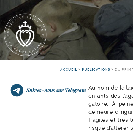
ACCUEIL
PUBLICATIONS
DU PRIMA
Au nom de la laï­c
Suivez-nous sur Telegram
enfants dès l’âg
ga­toire. À pein
demeure d’ingurg
fra­giles et très
risque d’altérer