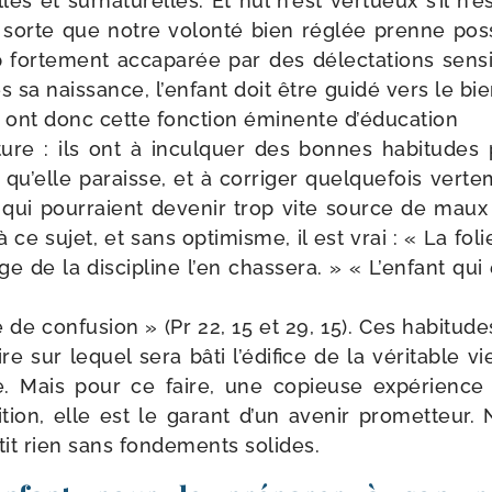
les et sur­na­tu­relles. Et nul n’est ver­tueux s’il n’es
sorte que notre volon­té bien réglée prenne pos­
p for­te­ment acca­pa­rée par des délec­ta­tions sen­s
 sa nais­sance, l’enfant doit être gui­dé vers le bi
 ont donc cette fonc­tion émi­nente d’éducation
­ture : ils ont à incul­quer des bonnes habi­tudes pa
se qu’elle paraisse, et à cor­ri­ger quel­que­fois ver­te
 qui pour­raient deve­nir trop vite source de maux 
 à ce sujet, et sans opti­misme, il est vrai : « La fo
ge de la dis­ci­pline l’en chas­se­ra. » « L’enfant qu
e de confu­sion » (Pr 22, 15 et 29, 15). Ces habi­tude
ire sur lequel sera bâti l’édifice de la véri­table v
e. Mais pour ce faire, une copieuse expé­rience 
ti­tion, elle est le garant d’un ave­nir pro­met­teur
it rien sans fon­de­ments solides.