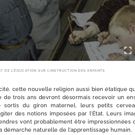
T DE L’ÉDUCATION SUR L’INSTRUCTION DES ENFANTS
i­té, cette nou­velle reli­gion aus­si bien éta­tique qu
e de trois ans devront désor­mais rece­voir un ens
e sor­tis du giron mater­nel, leurs petits cer­
iter des notions impo­sées par l’État. Leurs ima­g
 tendres vont pro­ba­ble­ment être impres­sion­née
 la démarche natu­relle de l’apprentissage humain.