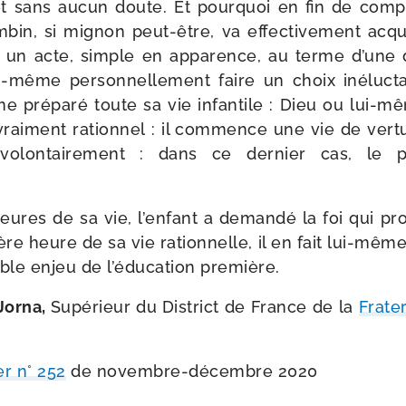
t, et sans aucun doute. Et pour­quoi en fin de com
­bin, si mignon peut-​être, va effec­ti­ve­ment acqué
r un acte, simple en appa­rence, au terme d’une dél
ui-​même per­son­nel­le­ment faire un choix iné­luc
e pré­pa­ré toute sa vie infan­tile : Dieu ou lui-​mê
vrai­ment ration­nel : il com­mence une vie de ver­
volon­tai­re­ment : dans ce der­nier cas, le
ures de sa vie, l’enfant a deman­dé la foi qui pro
ère heure de sa vie ration­nelle, il en fait lui-​mêm
table enjeu de l’éducation première.
Jorna,
Supérieur du District de France de la
Frate
er n° 252
de novembre-​décembre 2020