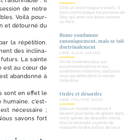
t rai­son­nable : il
ses­sion de notre
C’est un texte toujours vivant ; il
nous communique les pensées du
ibles. Voilà pour­
Dieu qui aime nos âmes comme
un Père.
en et détour­né du
Rome condamne
canoniquement, mais se tait
r la répé­ti­tion,
doctrinalement
­ment des incli­na­
ABBÉ ALAIN LORANS
futurs. La sainte
On ne reviendra plus aux
excommunications et aux
lie est au cœur de
anathèmes tridentins, sauf pour
i est aban­don­né à
ceux qui défendent la messe
tridentine.
s sont en effet le
Ordre et désordre
ABBÉ PHILIPPE PAZAT
ie humaine, c’est-
Dans un monde moderne il
est néces­saire ;
devient plus facile de glisser dans
. Nous savons fort
cette spirale de désordre moral,
d’où la nécessité urgente de
restaurer l’ordre autour de nous.