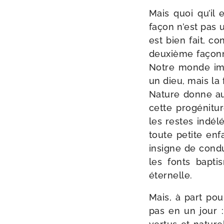
Mais quoi qu’il e
façon n’est pas un
est bien fait, co
deuxième façonne
Notre monde imb
un dieu, mais la 
Nature donne aux
cette pro­gé­ni­t
les restes indé­l
toute petite enf
insigne de condui
les fonts bap­t
éternelle.
Mais, à part pou
pas en un jour :