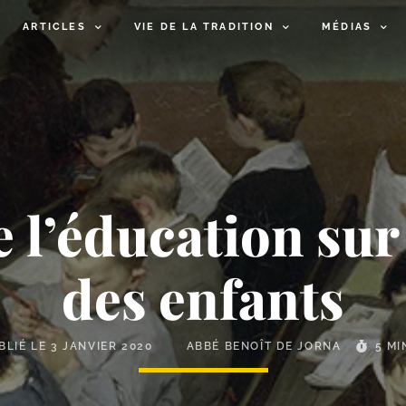
ARTICLES
VIE DE LA TRADITION
MÉDIAS
 l’éducation sur 
des enfants
BLIÉ LE
3 JANVIER 2020
ABBÉ BENOÎT DE JORNA
5 MI