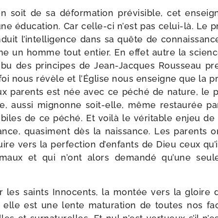
n soit de sa défor­ma­tion pré­vi­sible, cet ensei
e édu­ca­tion. Car celle-​ci n’est pas celui-​là. Le 
nduit l’intelligence dans sa quête de connais­sance d
 un homme tout entier. En effet autre la science,
u des prin­cipes de Jean-​Jacques Rousseau pre
foi nous révèle et l’Église nous enseigne que la pro
 parents est née avec ce péché de nature, le péc
ure, aus­si mignonne soit-​elle, même res­tau­rée p
é­biles de ce péché. Et voi­là le véri­table enjeu de
ance, qua­si­ment dès la nais­sance. Les parents on
re vers la per­fec­tion d’enfants de Dieu ceux qu’i
is­maux et qui n’ont alors deman­dé qu’une seul
r les saints Innocents, la mon­tée vers la gloire d
 elle est une lente matu­ra­tion de toutes nos fac