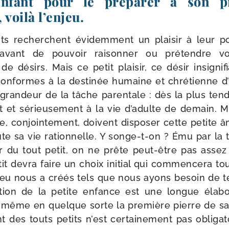
enfant pour le préparer à son p
 voilà l’enjeu.
ts recherchent évi­dem­ment un plai­sir à leur por­
avant de pou­voir rai­son­ner ou pré­tendre vou
de dési­rs. Mais ce petit plai­sir, ce désir insi­gni­
conformes à la des­ti­née humaine et chré­tienne 
a gran­deur de la tâche paren­tale : dès la plus te
ent et sérieu­se­ment à la vie d’adulte de demain. 
 conjoin­te­ment, doivent dis­po­ser cette petite 
ute sa vie ration­nelle. Y songe-​t-​on ? Ému par la t
ceur du tout petit, on ne prête peut-​être pas assez 
it devra faire un choix ini­tial qui com­men­ce­ra tou
ieu nous a créés tels que nous ayons besoin de t
tion de la petite enfance est une longue éla­bo
i-​même en quelque sorte la pre­mière pierre de sa 
 des touts petits n’est cer­tai­ne­ment pas obli­ga­t