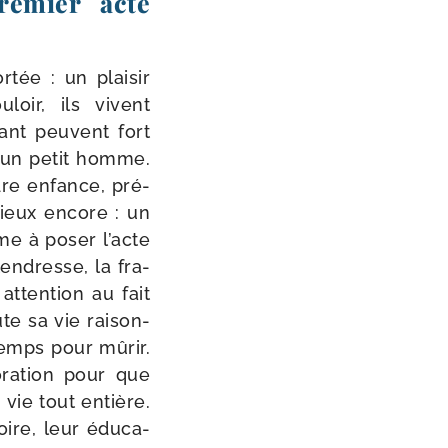
remier acte
tée : un plai­sir
­loir, ils vivent
fiant peuvent fort
d’un petit homme.
ndre enfance, pré­
Mieux encore : un
âme à poser l’acte
en­dresse, la fra­
atten­tion au fait
te sa vie rai­son­
emps pour mûrir.
­ra­tion pour que
vie tout entière.
oire, leur édu­ca­