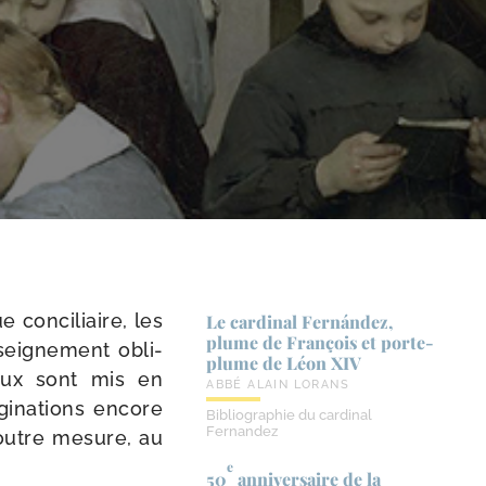
e conci­liaire, les
Le cardinal Fernández,
plume de François et porte-​
ei­gne­ment obli­
plume de Léon XIV
veaux sont mis en
ABBÉ ALAIN LORANS
i­na­tions encore
Bibliographie du cardinal
Fernandez
s outre mesure, au
e
50
anniversaire de la