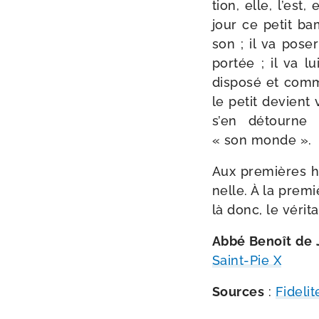
tion, elle, l’es
jour ce petit bam
son ; il va pose
por­tée ; il va l
dis­po­sé et comm
le petit devient 
s’en détourne 
« son monde ».
Aux pre­mières he
nelle. À la pre­mi
là donc, le véri­
Abbé Benoît de 
Saint-​Pie X
Sources
:
Fidelit