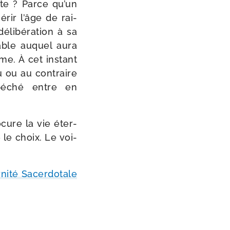
pte ? Parce qu’un
­rir l’âge de rai­
i­bé­ra­tion à sa
­table auquel aura
me. À cet ins­tant
tu ou au contraire
 péché entre en
­cure la vie éter­
e le choix. Le voi­
rnité Sacerdotale