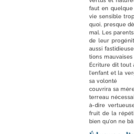
ver­tus et natu­rel
faut en quelque 
vie sen­sible tro
quoi, presque dès
mal. Les parents
de leur pro­gé­ni
aus­si fas­ti­dieu
tions mau­vaises
Écriture dit tout
l’enfant et la ver
sa volon­té
cou­vri­ra sa mèr
ter­reau néces­sa
à-dire ver­tueus
fruit de la répé­
bien qu’on ne bât