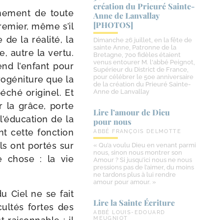
création du Prieuré Sainte-​
­gne­ment de toute
Anne de Lanvallay
[PHOTOS]
pre­mier, même s’il
e la réa­li­té, la
Dimanche 26 juillet, en la fête de
sainte Anne, Patronne de la
 autre la ver­tu.
Bretagne, 700 fidèles étaient
venus entourer M. l'abbé Peignot,
nd l’enfant pour
Supérieur du District de France,
pour célébrer le 50e anniversaire
­gé­ni­ture que la
de la création du Prieuré Sainte-
hé ori­gi­nel. Et
Anne de Lanvallay
ar la grâce, porte
Lire l’amour de Dieu
 l’éducation de la
pour nous
t cette fonc­tion
ABBÉ FRANÇOIS DELMOTTE
ls ont por­tés sur
« Qu’a voulu Dieu en venant parmi
nous, sinon nous montrer son
e chose : la vie
Amour ? Si jusqu’ici nous ne nous
pressions pas de l’aimer, du moins
ne tardons plus à lui rendre
amour pour amour. »
u Ciel ne se fait
Lire la Sainte Écriture
ul­tés fortes des
ABBÉ LOUIS-EDOUARD
MEUGNIOT