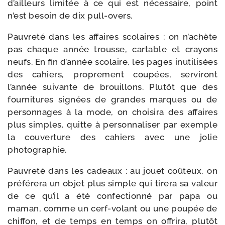
d’ailleurs limi­tée à ce qui est néces­saire, point
n’est besoin de dix pull-overs.
Pauvreté dans les affaires sco­laires : on n’achète
pas chaque année trousse, car­table et crayons
neufs. En fin d’année sco­laire, les pages inuti­li­sées
des cahiers, pro­pre­ment cou­pées, ser­vi­ront
l’année sui­vante de brouillons. Plutôt que des
four­ni­tures signées de grandes marques ou de
per­son­nages à la mode, on choi­si­ra des affaires
plus simples, quitte à per­son­na­li­ser par exemple
la cou­ver­ture des cahiers avec une jolie
photographie.
Pauvreté dans les cadeaux : au jouet coû­teux, on
pré­fé­re­ra un objet plus simple qui tire­ra sa valeur
de ce qu’il a été confec­tion­né par papa ou
maman, comme un cerf-​volant ou une pou­pée de
chif­fon, et de temps en temps on offri­ra, plu­tôt