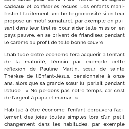
cadeaux et confi­se­ries reçues. Les enfants mani­
festent faci­le­ment une belle géné­ro­si­té si on leur
pro­pose un motif sur­na­tu­rel, par exemple en pui­
sant dans leur tire­lire pour aider telle mis­sion en
pays pauvre, en se pri­vant de frian­dises pen­dant
le carême au pro­fit de telle bonne œuvre.
L’habitude d’être éco­nome fera acqué­rir à l’enfant
de la matu­ri­té, témoin par exemple cette
réflexion de Pauline Martin, sœur de sainte
Thérèse de l’Enfant-Jésus, pen­sion­naire à onze
ans, alors que sa grande sœur lui par­lait pen­dant
l’étude : « Ne per­dons pas notre temps, car c’est
de l’argent à papa et maman. »
Habitué à être éco­nome, l’enfant éprou­ve­ra faci­
le­ment des joies toutes simples lors d’un petit
chan­ge­ment dans les habi­tudes, par exemple