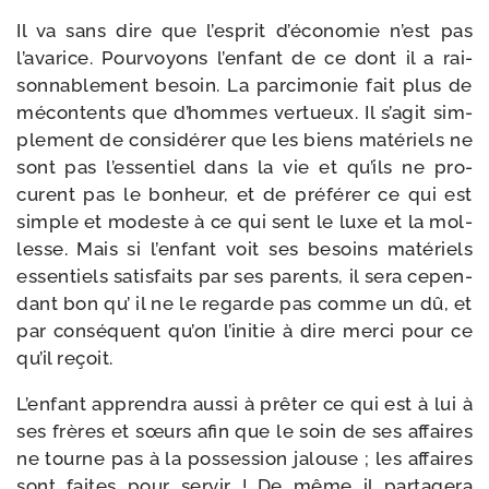
Il va sans dire que l’esprit d’économie n’est pas
l’avarice. Pourvoyons l’enfant de ce dont il a rai­
son­na­ble­ment besoin. La par­ci­mo­nie fait plus de
mécon­tents que d’hommes ver­tueux. Il s’agit sim­
ple­ment de consi­dé­rer que les biens maté­riels ne
sont pas l’essentiel dans la vie et qu’ils ne pro­
curent pas le bon­heur, et de pré­fé­rer ce qui est
simple et modeste à ce qui sent le luxe et la mol­
lesse. Mais si l’enfant voit ses besoins maté­riels
essen­tiels satis­faits par ses parents, il sera cepen­
dant bon qu’ il ne le regarde pas comme un dû, et
par consé­quent qu’on l’initie à dire mer­ci pour ce
qu’il reçoit.
L’enfant appren­dra aus­si à prê­ter ce qui est à lui à
ses frères et sœurs afin que le soin de ses affaires
ne tourne pas à la pos­ses­sion jalouse ; les affaires
sont faites pour ser­vir ! De même il par­ta­ge­ra