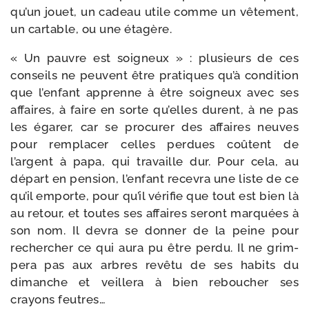
qu’un jouet, un cadeau utile comme un vête­ment,
un car­table, ou une étagère.
« Un pauvre est soi­gneux » : plu­sieurs de ces
conseils ne peuvent être pra­tiques qu’à condi­tion
que l’enfant apprenne à être soi­gneux avec ses
affaires, à faire en sorte qu’elles durent, à ne pas
les éga­rer, car se pro­cu­rer des affaires neuves
pour rem­pla­cer celles per­dues coûtent de
l’argent à papa, qui tra­vaille dur. Pour cela, au
départ en pen­sion, l’enfant rece­vra une liste de ce
qu’il emporte, pour qu’il véri­fie que tout est bien là
au retour, et toutes ses affaires seront mar­quées à
son nom. Il devra se don­ner de la peine pour
recher­cher ce qui aura pu être per­du. Il ne grim­
pe­ra pas aux arbres revê­tu de ses habits du
dimanche et veille­ra à bien rebou­cher ses
crayons feutres…