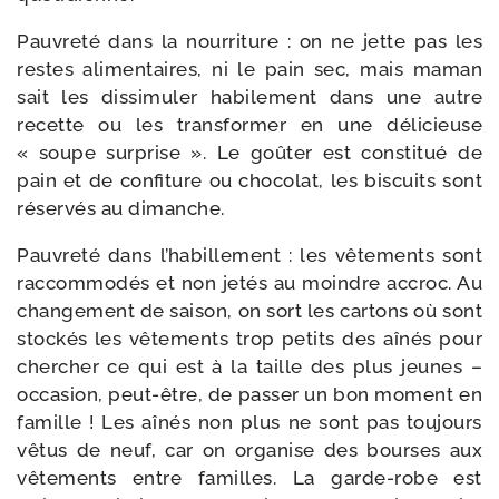
Pauvreté dans la nour­ri­ture : on ne jette pas les
restes ali­men­taires, ni le pain sec, mais maman
sait les dis­si­mu­ler habi­le­ment dans une autre
recette ou les trans­for­mer en une déli­cieuse
« soupe sur­prise ». Le goû­ter est consti­tué de
pain et de confi­ture ou cho­co­lat, les bis­cuits sont
réser­vés au dimanche.
Pauvreté dans l’habillement : les vête­ments sont
rac­com­mo­dés et non jetés au moindre accroc. Au
chan­ge­ment de sai­son, on sort les car­tons où sont
sto­ckés les vête­ments trop petits des aînés pour
cher­cher ce qui est à la taille des plus jeunes –
occa­sion, peut-​être, de pas­ser un bon moment en
famille ! Les aînés non plus ne sont pas tou­jours
vêtus de neuf, car on orga­nise des bourses aux
vête­ments entre familles. La garde-​robe est