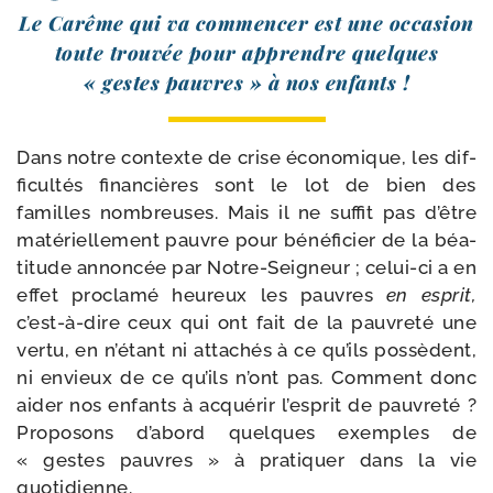
Le Carême qui va com­men­cer est une occa­sion
toute trou­vée pour apprendre quelques
« gestes pauvres » à nos enfants !
Dans notre contexte de crise éco­no­mique, les dif­
fi­cul­tés finan­cières sont le lot de bien des
familles nom­breuses. Mais il ne suf­fit pas d’être
maté­riel­le­ment pauvre pour béné­fi­cier de la béa­
ti­tude annon­cée par Notre-​Seigneur ; celui-​ci a en
effet pro­cla­mé heu­reux les pauvres
en esprit,
c’est-à-dire ceux qui ont fait de la pau­vre­té une
ver­tu, en n’étant ni atta­chés à ce qu’ils pos­sèdent,
ni envieux de ce qu’ils n’ont pas. Comment donc
aider nos enfants à acqué­rir l’esprit de pau­vre­té ?
Proposons d’abord quelques exemples de
« gestes pauvres » à pra­ti­quer dans la vie
quotidienne.