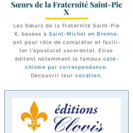
Sœurs de la Fraternité Saint-Pie
X
Les Sœurs de la Fraternité Saint-​Pie
X, basées à
Saint-​Michel en Brenne
,
ont pour rôle de com­plé­ter et faci­li­
ter l’apostolat sacer­do­tal. Elles
éditent notam­ment le fameux
caté­
chisme par cor­res­pon­dance
.
Découvrir leur
voca­tion.