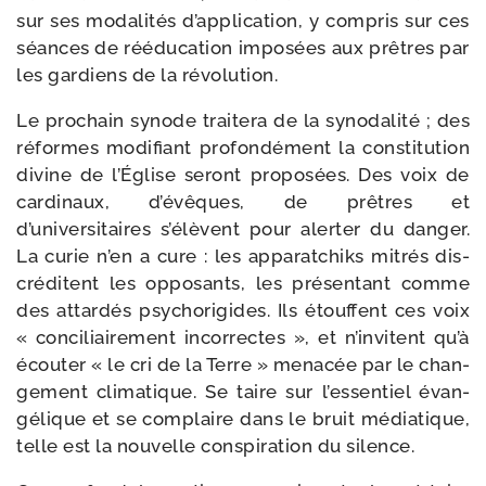
sur ses moda­li­tés d’application, y com­pris sur ces
séances de réédu­ca­tion impo­sées aux prêtres par
les gar­diens de la révolution.
Le pro­chain synode trai­te­ra de la syno­da­li­té ; des
réformes modi­fiant pro­fon­dé­ment la consti­tu­tion
divine de l’Église seront pro­po­sées. Des voix de
car­di­naux, d’évêques, de prêtres et
d’universitaires s’élèvent pour aler­ter du dan­ger.
La curie n’en a cure : les appa­rat­chiks mitrés dis­
cré­ditent les oppo­sants, les pré­sen­tant comme
des attar­dés psy­cho­ri­gides. Ils étouffent ces voix
« conci­liai­re­ment incor­rectes », et n’invitent qu’à
écou­ter « le cri de la Terre » mena­cée par le chan­
ge­ment cli­ma­tique. Se taire sur l’essentiel évan­
gé­lique et se com­plaire dans le bruit média­tique,
telle est la nou­velle conspi­ra­tion du silence.