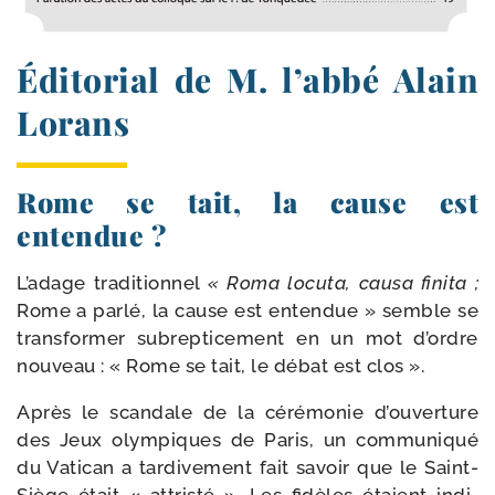
Éditorial de M. l’abbé Alain
Lorans
Rome se tait, la cause est
entendue ?
L’adage tra­di­tion­nel
« Roma locu­ta, cau­sa fini­ta ;
Rome a par­lé, la cause est enten­due » semble se
trans­for­mer subrep­ti­ce­ment en un mot d’ordre
nou­veau : « Rome se tait, le débat est clos ».
Après le scan­dale de la céré­mo­nie d’ouverture
des Jeux olym­piques de Paris, un com­mu­ni­qué
du Vatican a tar­di­ve­ment fait savoir que le Saint-​