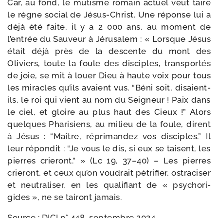
Car, au fond, le mutisme romain actuel veut taire
le règne social de Jésus-​Christ. Une réponse lui a
déjà été faite, il y a 2 000 ans, au moment de
l’entrée du Sauveur à Jérusalem : « Lorsque Jésus
était déjà près de la des­cente du mont des
Oliviers, toute la foule des dis­ciples, trans­por­tés
de joie, se mit à louer Dieu à haute voix pour tous
les miracles qu’ils avaient vus. “Béni soit, disaient-​
ils, le roi qui vient au nom du Seigneur ! Paix dans
le ciel, et gloire au plus haut des Cieux !” Alors
quelques Pharisiens, au milieu de la foule, dirent
à Jésus : “Maître, répri­man­dez vos dis­ciples.” Il
leur répon­dit : “Je vous le dis, si eux se taisent, les
pierres crie­ront.” » (Lc 19, 37–40) – Les pierres
crie­ront, et ceux qu’on vou­drait pétri­fier, ostra­ci­ser
et neu­tra­li­ser, en les qua­li­fiant de « psy­cho­ri­
gides », ne se tai­ront jamais.
Source : DICI n° 448, sep­tembre 2024