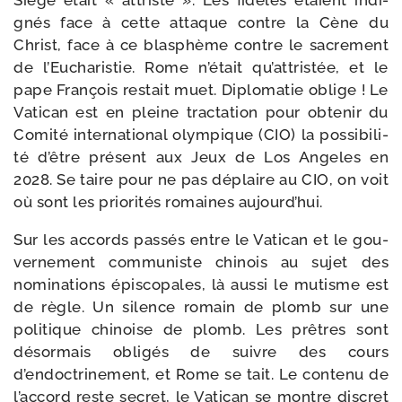
Siège était « attris­té ». Les fidèles étaient indi­
gnés face à cette attaque contre la Cène du
Christ, face à ce blas­phème contre le sacre­ment
de l’Eucharistie. Rome n’était qu’attristée, et le
pape François res­tait muet. Diplomatie oblige ! Le
Vatican est en pleine trac­ta­tion pour obte­nir du
Comité inter­na­tio­nal olym­pique (CIO) la pos­si­bi­li­
té d’être pré­sent aux Jeux de Los Angeles en
2028. Se taire pour ne pas déplaire au CIO, on voit
où sont les prio­ri­tés romaines aujourd’hui.
Sur les accords pas­sés entre le Vatican et le gou­
ver­ne­ment com­mu­niste chi­nois au sujet des
nomi­na­tions épis­co­pales, là aus­si le mutisme est
de règle. Un silence romain de plomb sur une
poli­tique chi­noise de plomb. Les prêtres sont
désor­mais obli­gés de suivre des cours
d’endoctrinement, et Rome se tait. Le conte­nu de
l’accord reste secret, le Vatican se montre dis­cret