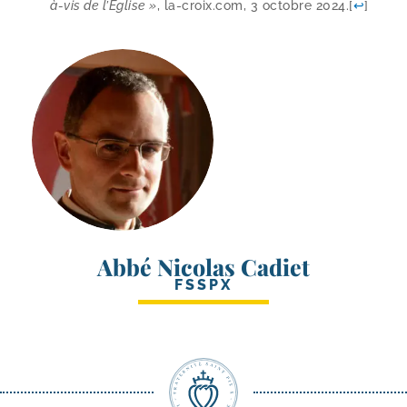
à-​vis de l’Église »
, la​-croix​.com, 3 octobre 2024.
[
↩
]
Abbé Nicolas Cadiet
FSSPX