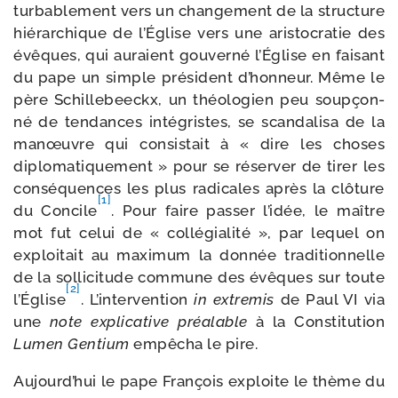
tur­ba­ble­ment vers un chan­ge­ment de la struc­ture
hié­rar­chique de l’Église vers une aris­to­cra­tie des
évêques, qui auraient gou­ver­né l’Église en fai­sant
du pape un simple pré­sident d’honneur. Même le
père Schillebeeckx, un théo­lo­gien peu soup­çon­
né de ten­dances inté­gristes, se scan­da­li­sa de la
manœuvre qui consis­tait à « dire les choses
diplo­ma­ti­que­ment » pour se réser­ver de tirer les
consé­quences les plus radi­cales après la clô­ture
[1]
du Concile
. Pour faire pas­ser l’idée, le maître
mot fut celui de « col­lé­gia­li­té », par lequel on
exploi­tait au maxi­mum la don­née tra­di­tion­nelle
de la sol­li­ci­tude com­mune des évêques sur toute
[2]
l’Église
. L’intervention
in extre­mis
de Paul VI via
une
note expli­ca­tive préa­lable
à la Constitution
Lumen Gentium
empê­cha le pire.
Aujourd’hui le pape François exploite le thème du