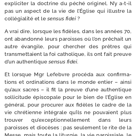
expli­ci­ter la doc­trine du péché ori­gi­nel. N’y a‑t-​il
pas un aspect de la vie de l’Église qui illustre la
col­lé­gia­li­té et le
sen­sus fidei
?
A vrai dire, lorsque les fidèles, dans les années 70,
ont aban­don­né leurs paroisses où l’on prê­chait un
autre évan­gile, pour cher­cher des prêtres qui
trans­met­taient la foi catho­lique, ils ont fait preuve
d’un authen­tique
sen­sus fidei
.
Et lorsque Mgr Lefebvre pro­cé­da aux confir­ma­
tions et ordi­na­tions dans le monde entier – ain­si
qu’aux sacres – il fit la preuve d’une authen­tique
sol­li­ci­tude épis­co­pale pour le bien de l’Église en
géné­ral, pour pro­cu­rer aux fidèles le cadre de la
vie chré­tienne inté­grale qu’ils ne pou­vaient plus
trou­ver qu’exceptionnellement dans leurs
paroisses et dio­cèses : pas seule­ment le rite de la
Messe, mais toute la litur­gie, la vie parois­siale, le