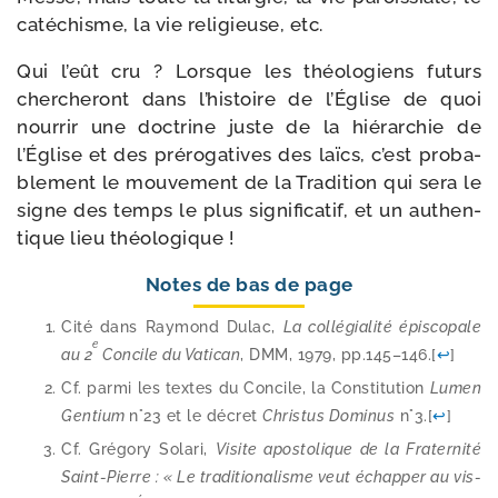
caté­chisme, la vie reli­gieuse, etc.
Qui l’eût cru ? Lorsque les théo­lo­giens futurs
cher­che­ront dans l’histoire de l’Église de quoi
nour­rir une doc­trine juste de la hié­rar­chie de
l’Église et des pré­ro­ga­tives des laïcs, c’est pro­ba­
ble­ment le mou­ve­ment de la Tradition qui sera le
signe des temps le plus signi­fi­ca­tif, et un authen­
tique lieu théologique !
Notes de bas de page
Cité dans Raymond Dulac,
La col­lé­gia­li­té épis­co­pale
e
au 2
Concile du Vatican
, DMM, 1979, pp.145–146.
[
↩
]
Cf. par­mi les textes du Concile, la Constitution
Lumen
Gentium
n°23 et le décret
Christus Dominus
n°3.
[
↩
]
Cf. Grégory Solari,
Visite apos­to­lique de la Fraternité
Saint-​Pierre : « Le tra­di­tio­na­lisme veut échap­per au vis-​