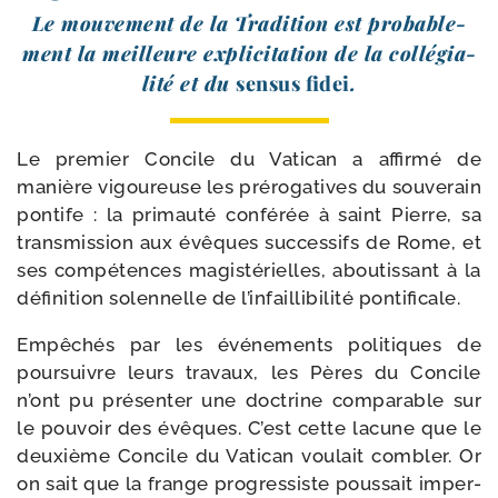
Le mou­ve­ment de la Tradition est pro­ba­ble­
ment la meilleure expli­ci­ta­tion de la col­lé­gia­
li­té et du
sen­sus fidei
.
Le pre­mier Concile du Vatican a affir­mé de
manière vigou­reuse les pré­ro­ga­tives du sou­ve­rain
pon­tife : la pri­mau­té confé­rée à saint Pierre, sa
trans­mis­sion aux évêques suc­ces­sifs de Rome, et
ses com­pé­tences magis­té­rielles, abou­tis­sant à la
défi­ni­tion solen­nelle de l’infaillibilité pontificale.
Empêchés par les évé­ne­ments poli­tiques de
pour­suivre leurs tra­vaux, les Pères du Concile
n’ont pu pré­sen­ter une doc­trine com­pa­rable sur
le pou­voir des évêques. C’est cette lacune que le
deuxième Concile du Vatican vou­lait com­bler. Or
on sait que la frange pro­gres­siste pous­sait imper­