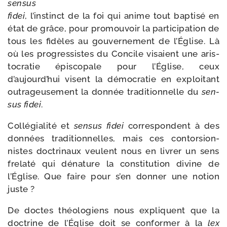
sen­sus
fidei
, l’instinct de la foi qui anime tout bap­ti­sé en
état de grâce, pour pro­mou­voir la par­ti­ci­pa­tion de
tous les fidèles au gou­ver­ne­ment de l’Église. Là
où les pro­gres­sistes du Concile visaient une aris­
to­cra­tie épis­co­pale pour l’Église, ceux
d’aujourd’hui visent la démo­cra­tie en exploi­tant
outra­geu­se­ment la don­née tra­di­tion­nelle du
sen­
sus fidei
.
Collégialité et
sen­sus fidei
cor­res­pondent à des
don­nées tra­di­tion­nelles, mais ces contor­sion­
nistes doc­tri­naux veulent nous en livrer un sens
fre­la­té qui déna­ture la consti­tu­tion divine de
l’Église. Que faire pour s’en don­ner une notion
juste ?
De doctes théo­lo­giens nous expliquent que la
doc­trine de l’Église doit se confor­mer à la
lex