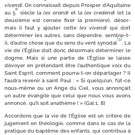
viven­di
. On connais­sait depuis Prosper d’Aquitaine
e
au 5
siècle la
lex oran­di
et la
lex cre­den­di
(et la
deuxième est cen­sée fixer la pre­mière), désor­
mais il faut y ajou­ter cette
lex viven­di
qui doit
déter­mi­ner les autres, sans dépendre, semble-​t-​
[3]
il, d’autre chose que du sens du vent syno­dal
. La
vie de l’Église doit donc désor­mais déter­mi­ner le
dogme. Mais si une par­tie de l’Église se laisse
dévoyer en pré­ten­dant être l’authentique voix du
Saint Esprit, com­ment pourra-​t-​on dépar­ta­ger ? Il
fau­dra reve­nir à saint Paul : « Si quel­qu’un, fût-​ce
nous-​même ou un Ange du Ciel, vous annon­çait
un autre évan­gile que celui que nous vous avons
annon­cé, qu’il soit ana­thème ! » (Gal 1, 8)
Accordons que la vie de l’Église est un cri­tère de
juge­ment en théo­lo­gie, comme dans le cas de la
pra­tique du bap­tême des enfants, qui contri­bua à