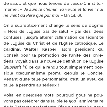
de salut, et que nous tenons de Jésus-​Christ lui-​
même : «
Je suis le che­min, la véri­té et la vie ; nul
ne vient au Père que par moi
» (Jn 14, 6).
On a subrep­ti­ce­ment chan­gé le sens du dogme
« Hors de l’Eglise pas de salut » par des idées
confuses, jusqu’à alté­rer l’affirmation de l’identité
de l’Eglise du Christ et de l’Eglise catho­lique. Le
car­di­nal Walter Kasper
, alors pré­sident du
Conseil pour la pro­mo­tion de l’unité des chré­
tiens, voyait dans la nou­velle défi­ni­tion de l’Eglise
(
sub­sis­tit in
) ce qui a ren­du tout sim­ple­ment pos­
sible l’œcuménisme pro­mu depuis le Concile.
Venant d’une telle per­son­na­li­té, c’est un aveu de
taille, à prendre au sérieux !
Voilà, en quelques mots, pour­quoi nous ne pou­
e
vons pas célé­brer dans la joie le 500
anni­ver­saire