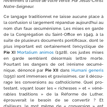
reviennent à l’unité de votre véri­té. Par Jésus-​Christ
Notre-Seigneur.
Ce lan­gage tra­di­tion­nel ne laisse aucune place à
la confu­sion si lar­ge­ment répan­due aujourd’hui au
nom d’un faux œcu­mé­nisme. Les mises en garde
de la Congrégation du Saint-​Office en 1949, à la
suite de plu­sieurs docu­ments pon­ti­fi­caux, dont le
plus impor­tant est cer­tai­ne­ment l’encyclique de
Pie XI
Mortalium ani­mos
(1928), ces justes mises
en garde semblent désor­mais lettre morte.
Pourtant les dan­gers de cet iré­nisme œcu­mé­
nique, dénon­cé par
Pie XII
dans
Humani gene­ris
(1950) sont immenses et gra­vis­simes, car il décou­
rage les conver­sions au catho­li­cisme. Quel pro­
tes­tant, voyant louer les « richesses » et « véné­
rables tra­di­tions » de la Réforme de Luther,
éprou­ve­rait le besoin de se conver­tir ? Et
d’ailleurs, le mot même de « conver­sion » est