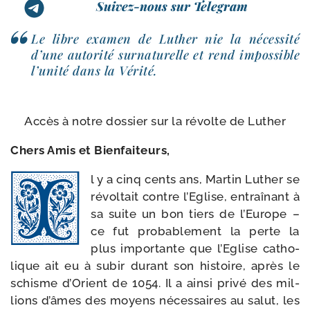
Suivez-nous sur Telegram
Le libre exa­men de Luther nie la néces­si­té
d’une auto­ri­té sur­na­tu­relle et rend impos­sible
l’u­ni­té dans la Vérité.
Accès à notre dos­sier sur la révolte de Luther
Chers Amis et Bienfaiteurs,
l y a cinq cents ans, Martin Luther se
révol­tait contre l’Eglise, entraî­nant à
sa suite un bon tiers de l’Europe –
ce fut pro­ba­ble­ment la perte la
plus impor­tante que l’Eglise catho­
lique ait eu à subir durant son his­toire, après le
schisme d’Orient de 1054. Il a ain­si pri­vé des mil­
lions d’âmes des moyens néces­saires au salut, les