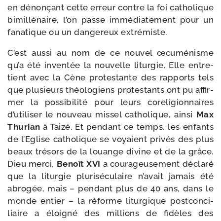
en dénon­çant cette erreur contre la foi catho­lique
bimil­lé­naire, l’on passe immé­dia­te­ment pour un
fana­tique ou un dan­ge­reux extrémiste.
C’est aus­si au nom de ce nou­vel œcu­mé­nisme
qu’a été inven­tée la nou­velle litur­gie. Elle entre­
tient avec la Cène pro­tes­tante des rap­ports tels
que plu­sieurs théo­lo­giens pro­tes­tants ont pu affir­
mer la pos­si­bi­li­té pour leurs core­li­gion­naires
d’utiliser le nou­veau mis­sel catho­lique, ain­si
Max
Thurian
à Taizé. Et pen­dant ce temps, les enfants
de l’Eglise catho­lique se voyaient pri­vés des plus
beaux tré­sors de la louange divine et de la grâce.
Dieu mer­ci,
Benoît XVI
a cou­ra­geu­se­ment décla­ré
que la litur­gie plu­ri­sé­cu­laire n’avait jamais été
abro­gée, mais – pen­dant plus de 40 ans, dans le
monde entier – la réforme litur­gique post­con­ci­
liaire a éloi­gné des mil­lions de fidèles des