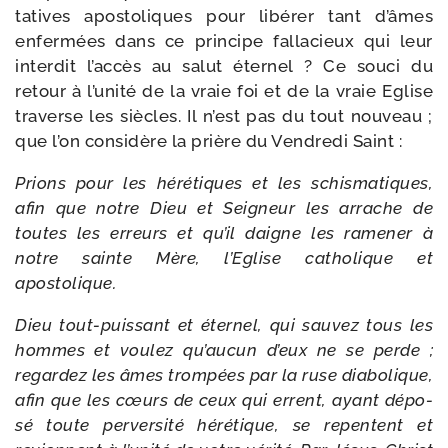
ta­tives apos­to­liques pour libé­rer tant d’âmes
enfer­mées dans ce prin­cipe fal­la­cieux qui leur
inter­dit l’accès au salut éter­nel ? Ce sou­ci du
retour à l’unité de la vraie foi et de la vraie Eglise
tra­verse les siècles. Il n’est pas du tout nou­veau ;
que l’on consi­dère la prière du Vendredi Saint :
Prions pour les héré­tiques et les schis­ma­tiques,
afin que notre Dieu et Seigneur les arrache de
toutes les erreurs et qu’il daigne les rame­ner à
notre sainte Mère, l’Eglise catho­lique et
apostolique.
Dieu tout-​puissant et éter­nel, qui sau­vez tous les
hommes et vou­lez qu’aucun d’eux ne se perde ;
regar­dez les âmes trom­pées par la ruse dia­bo­lique,
afin que les cœurs de ceux qui errent, ayant dépo­
sé toute per­ver­si­té héré­tique, se repentent et