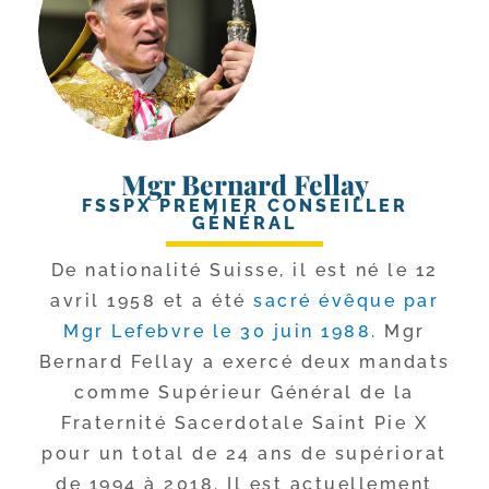
Mgr Bernard Fellay
FSSPX PREMIER CONSEILLER
GÉNÉRAL
De natio­na­li­té Suisse, il est né le 12
avril 1958 et a été
sacré évêque par
Mgr Lefebvre le 30 juin 1988
. Mgr
Bernard Fellay a exer­cé deux man­dats
comme Supérieur Général de la
Fraternité Sacerdotale Saint Pie X
pour un total de 24 ans de supé­rio­rat
de 1994 à 2018. Il est actuel­le­ment