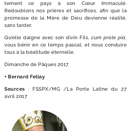
te­ment ce pays à son Cœur Immaculé.
Redoublons nos prières et sacri­fices, afin que la
pro­messe de la Mère de Dieu devienne réa­li­té,
sans tarder.
Qu’elle daigne avec son divin Fils,
cum prole pia
,
vous bénir en ce temps pas­cal, et nous conduire
tous à la béa­ti­tude éternelle.
Dimanche de Pâques 2017
+ Bernard Fellay
Sources
: FSSPX/​MG /​La Porte Latine du 27
avril 2017