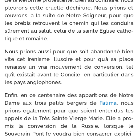
de la Réforme pro­tes­tante. Bien au contraire, nous
pleu­rons cette cruelle déchi­rure. Nous prions et
œuvrons, à la suite de Notre Seigneur, pour que
les bre­bis retrouvent le che­min qui les condui­ra
sûre­ment au salut, celui de la sainte Eglise catho­
lique et romaine.
Nous prions aus­si pour que soit aban­don­né bien
vite cet iré­nisme illu­soire et pour qu’à sa place
renaisse un vrai mou­ve­ment de conver­sion, tel
qu’il exis­tait avant le Concile, en par­ti­cu­lier dans
les pays anglophones.
Enfin, en ce cen­te­naire des appa­ri­tions de Notre
Dame aux trois petits ber­gers de
Fatima
, nous
prions éga­le­ment pour que soient enten­dus les
appels de la Très Sainte Vierge Marie. Elle a pro­
mis la conver­sion de la Russie, lorsque le
Souverain Pontife vou­dra bien consa­crer expli­ci­