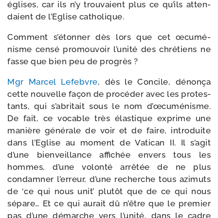
églises, car ils n’y trou­vaient plus ce qu’ils atten­
daient de l’Eglise catholique.
Comment s’étonner dès lors que cet œcu­mé­
nisme cen­sé pro­mou­voir l’unité des chré­tiens ne
fasse que bien peu de progrès ?
Mgr Marcel Lefebvre
, dès le Concile, dénon­ça
cette nou­velle façon de pro­cé­der avec les pro­tes­
tants, qui s’abritait sous le nom d’œcuménisme.
De fait, ce vocable très élas­tique exprime une
manière géné­rale de voir et de faire, intro­duite
dans l’Eglise au moment de Vatican II. Il s’agit
d’une bien­veillance affi­chée envers tous les
hommes, d’une volon­té arrê­tée de ne plus
condam­ner l’erreur, d’une recherche tous azi­muts
de ‘ce qui nous unit’ plu­tôt que de ce qui nous
sépare… Et ce qui aurait dû n’être que le pre­mier
pas d’une démarche vers l’unité, dans le cadre