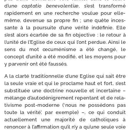
d’une
cap­ta­tio bene­vo­len­tiæ
, s’est trans­for­mé
rapi­de­ment en une recherche vou­lue pour elle-​
même, deve­nue sa propre fin ; une quête inces­
sante à la pour­suite d’une véri­té indé­fi­nie. Elle
s’est alors écar­tée de sa fin objec­tive : le retour à
l’unité de l’Eglise de ceux qui l’ont per­due. Ainsi le
sens du mot œcu­mé­nisme a été chan­gé, le
concept d’unité a été modi­fié, et les moyens pour
y par­ve­nir ont été faussés.
A la clar­té tra­di­tion­nelle d’une Eglise qui sait être
la seule vraie et qui le pro­clame haut et fort, s’est
sub­sti­tuée une doc­trine nou­velle et incer­taine –
mélange d’autodénigrement repen­tant et de rela­
ti­visme post-​moderne (‘nous ne pos­sé­dons pas
toute la véri­té’, par exemple) –, ce qui conduit
actuel­le­ment une majo­ri­té de catho­liques à
renon­cer à l’affirmation qu’il n’y a qu’une seule voie