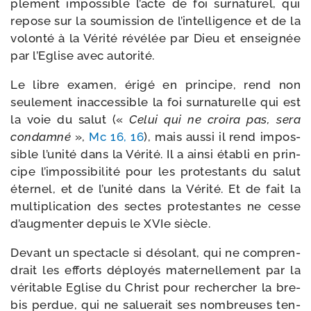
ple­ment impos­sible l’acte de foi sur­na­tu­rel, qui
repose sur la sou­mis­sion de l’intelligence et de la
volon­té à la Vérité révé­lée par Dieu et ensei­gnée
par l’Eglise avec autorité.
Le libre exa­men, éri­gé en prin­cipe, rend non
seule­ment inac­ces­sible la foi sur­na­tu­relle qui est
la voie du salut («
Celui qui ne croi­ra pas, sera
condam­né
»,
Mc 16, 16
), mais aus­si il rend impos­
sible l’unité dans la Vérité. Il a ain­si éta­bli en prin­
cipe l’impossibilité pour les pro­tes­tants du salut
éter­nel, et de l’unité dans la Vérité. Et de fait la
mul­ti­pli­ca­tion des sectes pro­tes­tantes ne cesse
d’augmenter depuis le XVIe siècle.
Devant un spec­tacle si déso­lant, qui ne com­pren­
drait les efforts déployés mater­nel­le­ment par la
véri­table Eglise du Christ pour recher­cher la bre­
bis per­due, qui ne salue­rait ses nom­breuses ten­