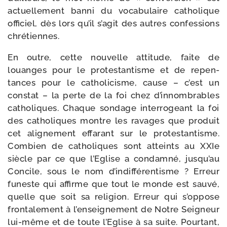
actuel­le­ment ban­ni du voca­bu­laire catho­lique
offi­ciel, dès lors qu’il s’agit des autres confes­sions
chrétiennes.
En outre, cette nou­velle atti­tude, faite de
louanges pour le pro­tes­tan­tisme et de repen­
tances pour le catho­li­cisme, cause – c’est un
constat – la perte de la foi chez d’innombrables
catho­liques. Chaque son­dage inter­ro­geant la foi
des catho­liques montre les ravages que pro­duit
cet ali­gne­ment effa­rant sur le pro­tes­tan­tisme.
Combien de catho­liques sont atteints au XXIe
siècle par ce que l’Eglise a condam­né, jusqu’au
Concile, sous le nom d’indifférentisme ? Erreur
funeste qui affirme que tout le monde est sau­vé,
quelle que soit sa reli­gion. Erreur qui s’oppose
fron­ta­le­ment à l’enseignement de Notre Seigneur
lui-​même et de toute l’Eglise à sa suite. Pourtant,