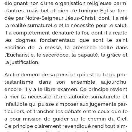
éloi­gnant non d’une orga­ni­sa­tion reli­gieuse par­mi
d’autres, mais bel et bien de l’unique Eglise fon­
dée par Notre-​Seigneur Jésus-​Christ, dont il a nié
la réa­li­té sur­na­tu­relle et la néces­si­té pour le salut.
Il a com­plè­te­ment déna­tu­ré la foi, dont il a reje­té
les dogmes fon­da­men­taux que sont le saint
Sacrifice de la messe, la pré­sence réelle dans
l’Eucharistie, le sacer­doce, la papau­té, la grâce et
la justification.
Au fon­de­ment de sa pen­sée, qui est celle du pro­
tes­tan­tisme dans son ensemble aujourd’hui
encore, il y a le libre exa­men. Ce prin­cipe revient
à nier la néces­si­té d’une auto­ri­té sur­na­tu­relle et
infaillible qui puisse s’imposer aux juge­ments par­
ti­cu­liers, et tran­cher les débats entre ceux qu’elle
a pour mis­sion de gui­der sur le che­min du Ciel.
Ce prin­cipe clai­re­ment reven­di­qué rend tout sim­