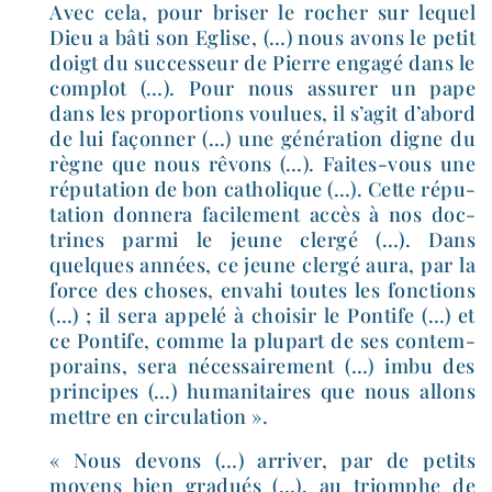
Avec cela, pour bri­ser le rocher sur lequel
Dieu a bâti son Eglise, (…) nous avons le petit
doigt du suc­ces­seur de Pierre enga­gé dans le
com­plot (…). Pour nous assu­rer un pape
dans les pro­por­tions vou­lues, il s’agit d’abord
de lui façon­ner (…) une géné­ra­tion digne du
règne que nous rêvons (…). Faites-​vous une
répu­ta­tion de bon catho­lique (…). Cette répu­
ta­tion don­ne­ra faci­le­ment accès à nos doc­
trines par­mi le jeune cler­gé (…). Dans
quelques années, ce jeune cler­gé aura, par la
force des choses, enva­hi toutes les fonc­tions
(…) ; il sera appe­lé à choi­sir le Pontife (…) et
ce Pontife, comme la plu­part de ses contem­
po­rains, sera néces­sai­re­ment (…) imbu des
prin­cipes (…) huma­ni­taires que nous allons
mettre en circulation ».
« Nous devons (…) arri­ver, par de petits
moyens bien gra­dués (…), au triomphe de