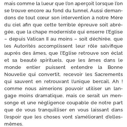
mais comme la lueur que l’on aper­çoit lorsque l’on
se trouve encore au fond du tun­nel. Aussi deman­
dons de tout cœur son inter­ven­tion à notre Mère
du ciel afin que cette ter­rible épreuve soit abré­
gée, que la chape moder­niste qui enserre l’Eglise
– depuis Vatican II au moins – soit déchi­rée, que
les Autorités accom­plissent leur rôle sal­vi­fique
auprès des âmes, que l’Eglise retrouve son éclat
et sa beau­té spi­ri­tuels, que les âmes dans le
monde entier puissent entendre la Bonne
Nouvelle qui conver­tit, rece­voir les Sacrements
qui sauvent en retrou­vant l’unique ber­cail. Ah !
comme nous aime­rions pou­voir uti­li­ser un lan­
gage moins dra­ma­tique, mais ce serait un men­
songe et une négli­gence cou­pable de notre part
que de vous tran­quilli­ser en vous lais­sant dans
l’espoir que les choses vont s’améliorant d’elles-
mêmes.