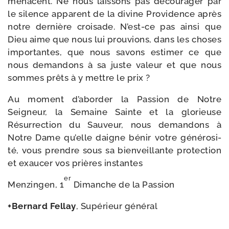
menacent. Ne nous lais­sons pas décou­ra­ger par
le silence appa­rent de la divine Providence après
notre der­nière croi­sade. N’est-ce pas ain­si que
Dieu aime que nous lui prou­vions, dans les choses
impor­tantes, que nous savons esti­mer ce que
nous deman­dons à sa juste valeur et que nous
sommes prêts à y mettre le prix ?
Au moment d’aborder la Passion de Notre
Seigneur, la Semaine Sainte et la glo­rieuse
Résurrection du Sauveur, nous deman­dons à
Notre Dame qu’elle daigne bénir votre géné­ro­si­
té, vous prendre sous sa bien­veillante pro­tec­tion
et exau­cer vos prières instantes
er
Menzingen, 1
Dimanche de la Passion
+Bernard Fellay
, Supérieur général