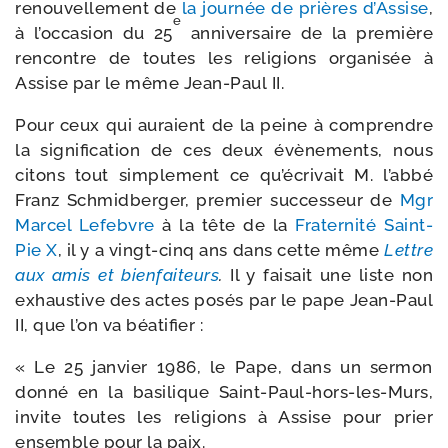
renou­vel­le­ment de
la jour­née de prières d’Assise
,
e
à l’occasion du 25
anni­ver­saire de la pre­mière
ren­contre de toutes les reli­gions orga­ni­sée à
Assise par le même Jean-​Paul II.
Pour ceux qui auraient de la peine à com­prendre
la signi­fi­ca­tion de ces deux évè­ne­ments, nous
citons tout sim­ple­ment ce qu’écrivait M. l’abbé
Franz Schmidberger, pre­mier suc­ces­seur de
Mgr
Marcel Lefebvre
à la tête de la
Fraternité Saint-​
Pie X
, il y a vingt-​cinq ans dans cette même
Lettre
aux amis et bien­fai­teurs
.
Il y fai­sait une liste non
exhaus­tive des actes posés par le pape Jean-​Paul
II, que l’on va béatifier :
« Le 25 jan­vier 1986, le Pape, dans un ser­mon
don­né en la basi­lique Saint-​Paul-​hors-​les-​Murs,
invite toutes les reli­gions à Assise pour prier
ensemble pour la paix.