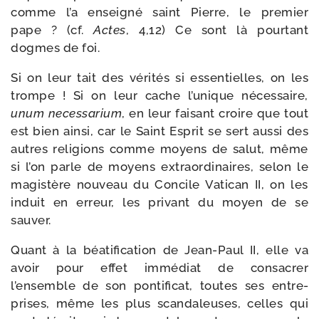
comme l’a ensei­gné saint Pierre, le pre­mier
pape ? (cf.
Actes
, 4,12) Ce sont là pour­tant
dogmes de foi.
Si on leur tait des véri­tés si essen­tielles, on les
trompe ! Si on leur cache l’unique néces­saire,
unum neces­sa­rium
, en leur fai­sant croire que tout
est bien ain­si, car le Saint Esprit se sert aus­si des
autres reli­gions comme moyens de salut, même
si l’on parle de moyens extra­or­di­naires, selon le
magis­tère nou­veau du Concile Vatican II, on les
induit en erreur, les pri­vant du moyen de se
sauver.
Quant à la béa­ti­fi­ca­tion de Jean-​Paul II, elle va
avoir pour effet immé­diat de consa­crer
l’ensemble de son pon­ti­fi­cat, toutes ses entre­
prises, même les plus scan­da­leuses, celles qui