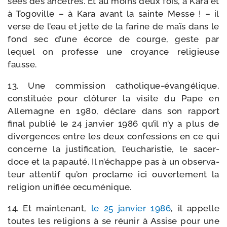
sées des ancêtres. Et au moins deux fois, à Kara et
à Togoville – à Kara avant la sainte Messe ! – il
verse de l’eau et jette de la farine de maïs dans le
fond sec d’une écorce de courge, geste par
lequel on pro­fesse une croyance reli­gieuse
fausse.
13. Une com­mis­sion catholique-​évangélique,
consti­tuée pour clô­tu­rer la visite du Pape en
Allemagne en 1980, déclare dans son rap­port
final publié le 24 jan­vier 1986 qu’il n’y a plus de
diver­gences entre les deux confes­sions en ce qui
concerne la jus­ti­fi­ca­tion, l’eucharistie, le sacer­
doce et la papau­té. Il n’échappe pas à un obser­va­
teur atten­tif qu’on pro­clame ici ouver­te­ment la
reli­gion uni­fiée œcuménique.
14. Et main­te­nant,
le 25 jan­vier 1986
, il appelle
toutes les reli­gions à se réunir à Assise pour une