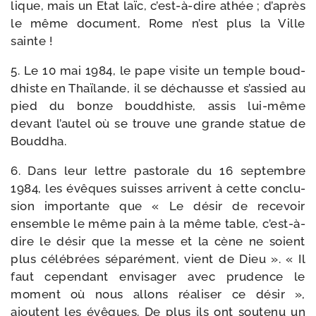
lique, mais un Etat laïc, c’est-à-dire athée ; d’après
le même docu­ment, Rome n’est plus la Ville
sainte !
5. Le 10 mai 1984, le pape visite un temple boud­
dhiste en Thaïlande, il se déchausse et s’assied au
pied du bonze boud­dhiste, assis lui-​même
devant l’autel où se trouve une grande sta­tue de
Bouddha.
6. Dans leur lettre pas­to­rale du 16 sep­tembre
1984, les évêques suisses arrivent à cette conclu­
sion impor­tante que « Le désir de rece­voir
ensemble le même pain à la même table, c’est-à-
dire le désir que la messe et la cène ne soient
plus célé­brées sépa­ré­ment, vient de Dieu ». « Il
faut cepen­dant envi­sa­ger avec pru­dence le
moment où nous allons réa­li­ser ce désir »,
ajoutent les évêques. De plus ils ont sou­te­nu un