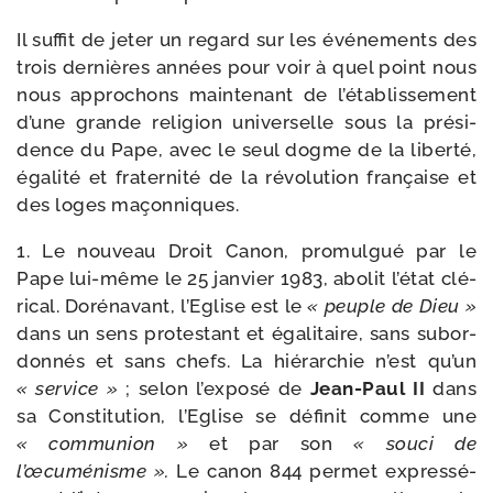
Il suf­fit de jeter un regard sur les évé­ne­ments des
trois der­nières années pour voir à quel point nous
nous appro­chons main­te­nant de l’établissement
d’une grande reli­gion uni­ver­selle sous la pré­si­
dence du Pape, avec le seul dogme de la liber­té,
éga­li­té et fra­ter­ni­té de la révo­lu­tion fran­çaise et
des loges maçonniques.
1. Le nou­veau Droit Canon, pro­mul­gué par le
Pape lui-​même le 25 jan­vier 1983, abo­lit l’état clé­
ri­cal. Dorénavant, l’Eglise est le
« peuple de Dieu »
dans un sens pro­tes­tant et éga­li­taire, sans subor­
don­nés et sans chefs. La hié­rar­chie n’est qu’un
« ser­vice »
; selon l’exposé de
Jean-​Paul II
dans
sa Constitution, l’Eglise se défi­nit comme une
« com­mu­nion »
et par son
« sou­ci de
l’œcuménisme ».
Le canon 844 per­met expres­sé­