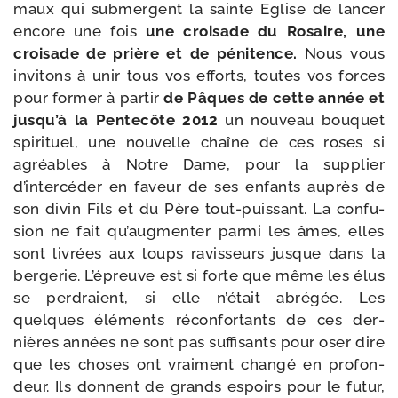
maux qui sub­mergent la sainte Eglise de lan­cer
encore une fois
une croi­sade du Rosaire, une
croi­sade de prière et de péni­tence.
Nous vous
invi­tons à unir tous vos efforts, toutes vos forces
pour for­mer à par­tir
de Pâques de cette année et
jusqu’à la Pentecôte 2012
un nou­veau bou­quet
spi­ri­tuel, une nou­velle chaîne de ces roses si
agréables à Notre Dame, pour la sup­plier
d’intercéder en faveur de ses enfants auprès de
son divin Fils et du Père tout-​puissant. La confu­
sion ne fait qu’augmenter par­mi les âmes, elles
sont livrées aux loups ravis­seurs jusque dans la
ber­ge­rie. L’épreuve est si forte que même les élus
se per­draient, si elle n’était abré­gée. Les
quelques élé­ments récon­for­tants de ces der­
nières années ne sont pas suf­fi­sants pour oser dire
que les choses ont vrai­ment chan­gé en pro­fon­
deur. Ils donnent de grands espoirs pour le futur,