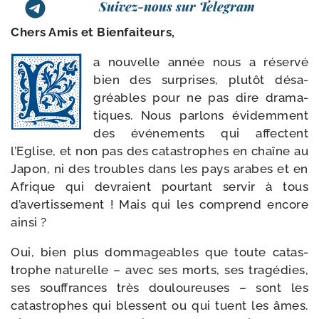
Suivez-nous sur Telegram
Chers Amis et Bienfaiteurs,
a nou­velle année nous a réser­vé
bien des sur­prises, plu­tôt désa­
gréables pour ne pas dire dra­ma­
tiques. Nous par­lons évi­dem­ment
des évé­ne­ments qui affectent
l’Eglise, et non pas des catas­trophes en chaîne au
Japon, ni des troubles dans les pays arabes et en
Afrique qui devraient pour­tant ser­vir à tous
d’avertissement ! Mais qui les com­prend encore
ainsi ?
Oui, bien plus dom­ma­geables que toute catas­
trophe natu­relle – avec ses morts, ses tra­gé­dies,
ses souf­frances très dou­lou­reuses – sont les
catas­trophes qui blessent ou qui tuent les âmes.