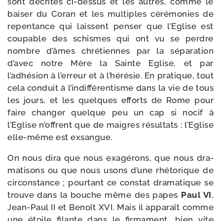
sont décrites ci-​dessus et les autres, comme le
bai­ser du Coran et les mul­tiples céré­mo­nies de
repen­tance qui laissent pen­ser que l’Eglise est
cou­pable des schismes qui ont vu se perdre
nombre d’âmes chré­tiennes par la sépa­ra­tion
d’avec notre Mère la Sainte Eglise, et par
l’adhésion à l’erreur et à l’hérésie. En pra­tique, tout
cela conduit à l’indifférentisme dans la vie de tous
les jours, et les quelques efforts de Rome pour
faire chan­ger quelque peu un cap si nocif à
l’Eglise n’offrent que de maigres résul­tats : l’Eglise
elle-​même est exsangue.
On nous dira que nous exa­gé­rons, que nous dra­
ma­ti­sons ou que nous usons d’une rhé­to­rique de
cir­cons­tance ; pour­tant ce constat dra­ma­tique se
trouve dans la bouche même des papes
Paul VI
,
Jean-​Paul II et Benoît XVI. Mais il appa­raît comme
une étoile filante dans le fir­ma­ment, bien vite