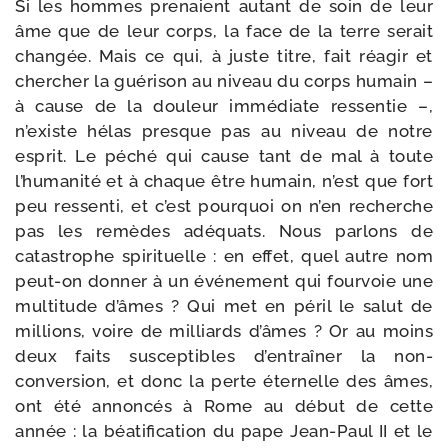
Si les hommes pre­naient autant de soin de leur
âme que de leur corps, la face de la terre serait
chan­gée. Mais ce qui, à juste titre, fait réagir et
cher­cher la gué­ri­son au niveau du corps humain –
à cause de la dou­leur immé­diate res­sen­tie –,
n’existe hélas presque pas au niveau de notre
esprit. Le péché qui cause tant de mal à toute
l’humanité et à chaque être humain, n’est que fort
peu res­sen­ti, et c’est pour­quoi on n’en recherche
pas les remèdes adé­quats. Nous par­lons de
catas­trophe spi­ri­tuelle : en effet, quel autre nom
peut-​on don­ner à un évé­ne­ment qui four­voie une
mul­ti­tude d’âmes ? Qui met en péril le salut de
mil­lions, voire de mil­liards d’âmes ? Or au moins
deux faits sus­cep­tibles d’entraîner la non-​
conversion, et donc la perte éter­nelle des âmes,
ont été annon­cés à Rome au début de cette
année : la béa­ti­fi­ca­tion du pape Jean-​Paul II et le