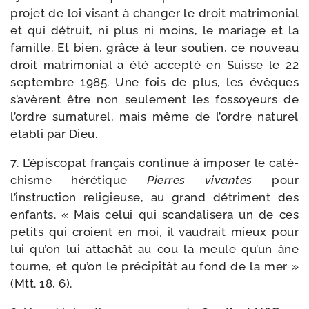
pro­jet de loi visant à chan­ger le droit matri­mo­nial
et qui détruit, ni plus ni moins, le mariage et la
famille. Et bien, grâce à leur sou­tien, ce nou­veau
droit matri­mo­nial a été accep­té en Suisse le 22
sep­tembre 1985. Une fois de plus, les évêques
s’avèrent être non seule­ment les fos­soyeurs de
l’ordre sur­na­tu­rel, mais même de l’ordre natu­rel
éta­bli par Dieu.
7. L’épiscopat fran­çais conti­nue à impo­ser le caté­
chisme héré­tique
Pierres vivantes
pour
l’instruction reli­gieuse, au grand détri­ment des
enfants. « Mais celui qui scan­da­li­se­ra un de ces
petits qui croient en moi, il vau­drait mieux pour
lui qu’on lui atta­chât au cou la meule qu’un âne
tourne, et qu’on le pré­ci­pi­tât au fond de la mer »
(Mtt. 18, 6).