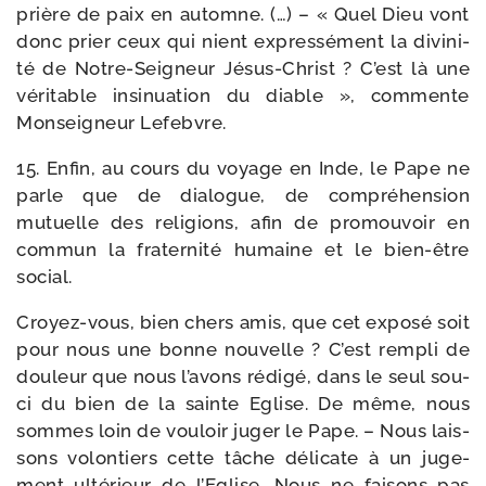
prière de paix en automne. (…) – « Quel Dieu vont
donc prier ceux qui nient expres­sé­ment la divi­ni­
té de Notre-​Seigneur Jésus-​Christ ? C’est là une
véri­table insi­nua­tion du diable », com­mente
Monseigneur Lefebvre.
15. Enfin, au cours du voyage en Inde, le Pape ne
parle que de dia­logue, de com­pré­hen­sion
mutuelle des reli­gions, afin de pro­mou­voir en
com­mun la fra­ter­ni­té humaine et le bien-​être
social.
Croyez-​vous, bien chers amis, que cet expo­sé soit
pour nous une bonne nou­velle ? C’est rem­pli de
dou­leur que nous l’avons rédi­gé, dans le seul sou­
ci du bien de la sainte Eglise. De même, nous
sommes loin de vou­loir juger le Pape. – Nous lais­
sons volon­tiers cette tâche déli­cate à un juge­
ment ulté­rieur de l’Eglise. Nous ne fai­sons pas