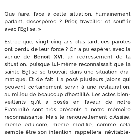
Que faire, face à cette situa­tion, humai­ne­ment
par­lant, déses­pé­rée ? Prier, tra­vailler et souf­frir
avec l’Eglise. »
Est-​ce que, vingt-​cinq ans plus tard, ces paroles
ont per­du de leur force ? On a pu espé­rer, avec la
venue de
Benoît XVI
, un redres­se­ment de la
situa­tion, puisque lui-​même recon­nais­sait que la
sainte Eglise se trou­vait dans une situa­tion dra­
ma­tique. Et de fait il a posé plu­sieurs jalons qui
peuvent cer­tai­ne­ment ser­vir à une res­tau­ra­tion,
au milieu de beau­coup d’hostilité. Les actes bien­
veillants qu’il a posés en faveur de notre
Fraternité sont très pré­sents à notre mémoire
recon­nais­sante. Mais le renou­vel­le­ment d’Assise,
même édul­co­ré, même modi­fié, comme cela
semble être son inten­tion, rap­pel­le­ra inévi­ta­ble­