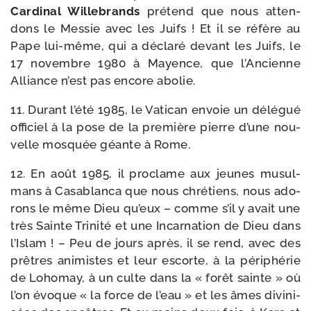
Cardinal Willebrands
pré­tend que nous atten­
dons le Messie avec les Juifs ! Et il se réfère au
Pape lui-​même, qui a décla­ré devant les Juifs, le
17 novembre 1980 à Mayence, que l’Ancienne
Alliance n’est pas encore abolie.
11. Durant l’été 1985, le Vatican envoie un délé­gué
offi­ciel à la pose de la pre­mière pierre d’une nou­
velle mos­quée géante à Rome.
12. En août 1985, il pro­clame aux jeunes musul­
mans à Casablanca que nous chré­tiens, nous ado­
rons le même Dieu qu’eux – comme s’il y avait une
très Sainte Trinité et une Incarnation de Dieu dans
l’Islam ! – Peu de jours après, il se rend, avec des
prêtres ani­mistes et leur escorte, à la péri­phé­rie
de Lohomay, à un culte dans la « forêt sainte » où
l’on évoque « la force de l’eau » et les âmes divi­ni­