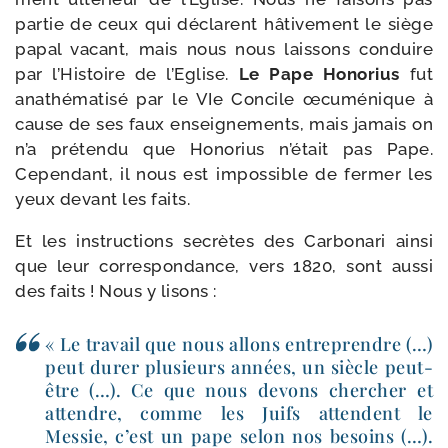
par­tie de ceux qui déclarent hâti­ve­ment le siège
papal vacant, mais nous nous lais­sons conduire
par l’Histoire de l’Eglise.
Le Pape Honorius
fut
ana­thé­ma­ti­sé par le VIe Concile œcu­mé­nique à
cause de ses faux ensei­gne­ments, mais jamais on
n’a pré­ten­du que Honorius n’était pas Pape.
Cependant, il nous est impos­sible de fer­mer les
yeux devant les faits.
Et les ins­truc­tions secrètes des Carbonari ain­si
que leur cor­res­pon­dance, vers 1820, sont aus­si
des faits ! Nous y lisons :
« Le tra­vail que nous allons entre­prendre (…)
peut durer plu­sieurs années, un siècle peut-​
être (…). Ce que nous devons cher­cher et
attendre, comme les Juifs attendent le
Messie, c’est un pape selon nos besoins (…).