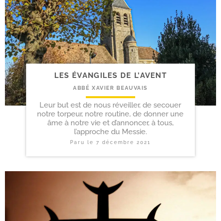
LES ÉVANGILES DE L’AVENT
ABBÉ XAVIER BEAUVAIS
Leur but est de nous réveiller, de secouer
notre torpeur, notre routine, de donner une
âme à notre vie et d’annoncer, à tous,
l’approche du Messie.
Paru le
7 décembre 2021