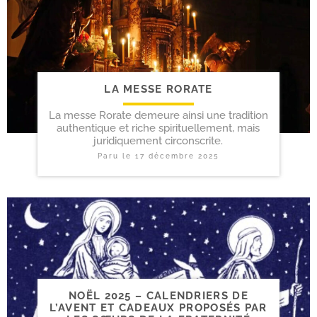
LA MESSE RORATE
La messe Rorate demeure ainsi une tradition
authentique et riche spirituellement, mais
juridiquement circonscrite.
Paru le
17 décembre 2025
NOËL 2025 – CALENDRIERS DE
L’AVENT ET CADEAUX PROPOSÉS PAR