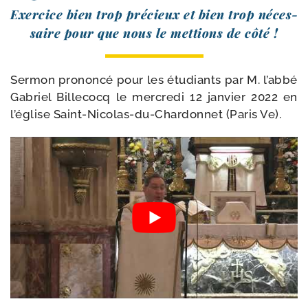
Exercice bien trop pré­cieux et bien trop néces­
saire pour que nous le met­tions de côté !
Sermon pro­non­cé pour les étu­diants par M. l’ab­bé
Gabriel Billecocq le mer­cre­di 12 jan­vier 2022 en
l’é­glise Saint-​Nicolas-​du-​Chardonnet (Paris Ve).