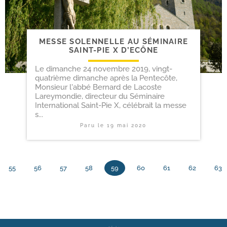
MESSE SOLENNELLE AU SÉMINAIRE
SAINT-​PIE X D’ECÔNE
Le dimanche 24 novembre 2019, vingt-
quatrième dimanche après la Pentecôte,
Monsieur l'abbé Bernard de Lacoste
Lareymondie, directeur du Séminaire
International Saint-Pie X, célébrait la messe
s...
Paru le
19 mai 2020
55
56
57
58
59
60
61
62
63