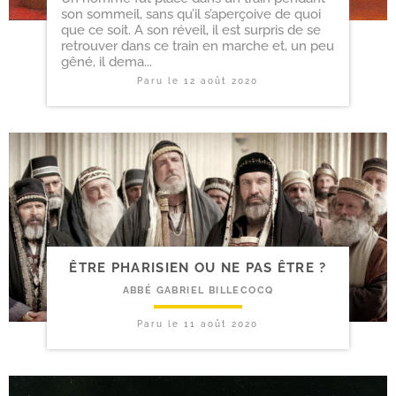
son sommeil, sans qu’il s’aperçoive de quoi
que ce soit. A son réveil, il est surpris de se
retrouver dans ce train en marche et, un peu
gêné, il dema...
Paru le
12 août 2020
ÊTRE PHARISIEN OU NE PAS ÊTRE ?
ABBÉ GABRIEL BILLECOCQ
Paru le
11 août 2020