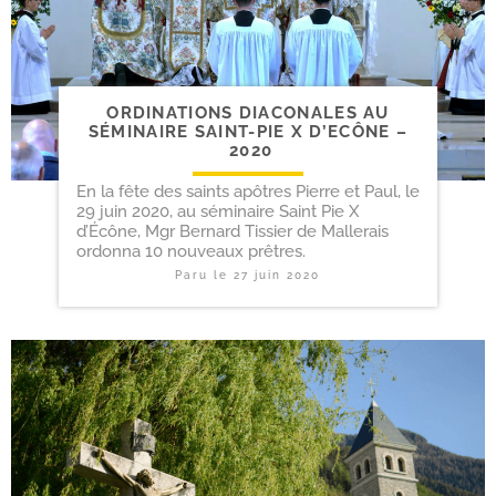
ORDINATIONS DIACONALES AU
SÉMINAIRE SAINT-​PIE X D’ECÔNE –
2020
En la fête des saints apôtres Pierre et Paul, le
29 juin 2020, au séminaire Saint Pie X
d’Écône, Mgr Bernard Tissier de Mallerais
ordonna 10 nouveaux prêtres.
Paru le
27 juin 2020