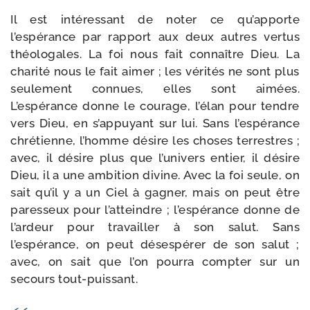
Il est inté­res­sant de noter ce qu’apporte
l’espérance par rap­port aux deux autres ver­tus
théo­lo­gales. La foi nous fait connaître Dieu. La
cha­ri­té nous le fait aimer ; les véri­tés ne sont plus
seule­ment connues, elles sont aimées.
L’espérance donne le cou­rage, l’élan pour tendre
vers Dieu, en s’appuyant sur lui. Sans l’espérance
chré­tienne, l’homme désire les choses ter­restres ;
avec, il désire plus que l’univers entier, il désire
Dieu, il a une ambi­tion divine. Avec la foi seule, on
sait qu’il y a un Ciel à gagner, mais on peut être
pares­seux pour l’atteindre ; l’espérance donne de
l’ardeur pour tra­vailler à son salut. Sans
l’espérance, on peut déses­pé­rer de son salut ;
avec, on sait que l’on pour­ra comp­ter sur un
secours tout-puissant.