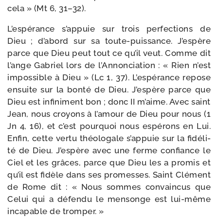
cela » (Mt 6, 31–32).
L’espérance s’appuie sur trois per­fec­tions de
Dieu ; d’abord sur sa toute-​puissance. J’espère
parce que Dieu peut tout ce qu’il veut. Comme dit
l’ange Gabriel lors de l’Annonciation : « Rien n’est
impos­sible à Dieu » (Lc 1, 37). L’espérance repose
ensuite sur la bon­té de Dieu. J’espère parce que
Dieu est infi­ni­ment bon ; donc II m’aime. Avec saint
Jean, nous croyons à l’amour de Dieu pour nous (1
Jn 4, 16), et c’est pour­quoi nous espé­rons en Lui.
Enfin, cette ver­tu théo­lo­gale s’appuie sur la fidé­li­
té de Dieu. J’espère avec une ferme confiance le
Ciel et les grâces, parce que Dieu les a pro­mis et
qu’il est fidèle dans ses pro­messes. Saint Clément
de Rome dit : « Nous sommes convain­cus que
Celui qui a défen­du le men­songe est lui-​même
inca­pable de tromper. »