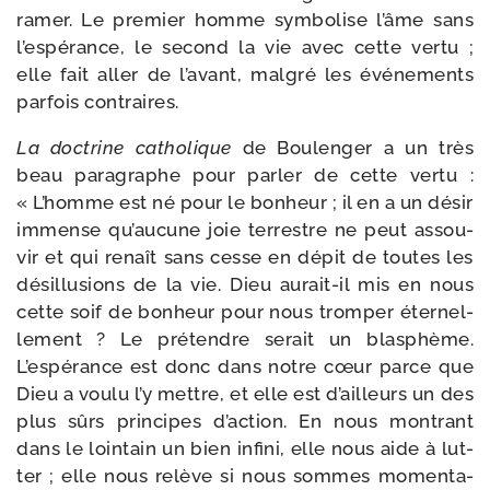
ramer. Le pre­mier homme sym­bo­lise l’âme sans
l’espérance, le second la vie avec cette ver­tu ;
elle fait aller de l’avant, mal­gré les évé­ne­ments
par­fois contraires.
La doc­trine catho­lique
de Boulenger a un très
beau para­graphe pour par­ler de cette ver­tu :
« L’homme est né pour le bon­heur ; il en a un désir
immense qu’aucune joie ter­restre ne peut assou­
vir et qui renaît sans cesse en dépit de toutes les
dés­illu­sions de la vie. Dieu aurait-​il mis en nous
cette soif de bon­heur pour nous trom­per éter­nel­
le­ment ? Le pré­tendre serait un blas­phème.
L’espérance est donc dans notre cœur parce que
Dieu a vou­lu l’y mettre, et elle est d’ailleurs un des
plus sûrs prin­cipes d’action. En nous mon­trant
dans le loin­tain un bien infi­ni, elle nous aide à lut­
ter ; elle nous relève si nous sommes momen­ta­