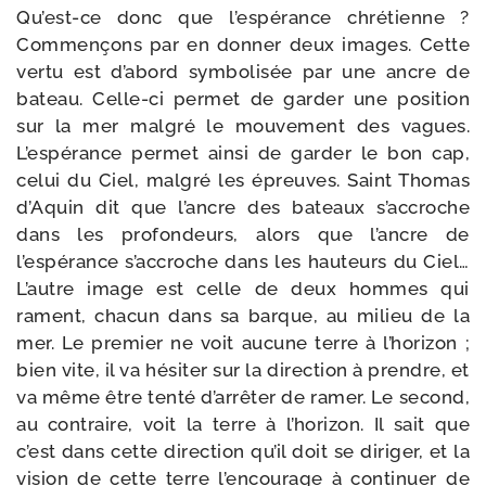
Qu’est-ce donc que l’espérance chré­tienne ?
Commençons par en don­ner deux images. Cette
ver­tu est d’abord sym­bo­li­sée par une ancre de
bateau. Celle-​ci per­met de gar­der une posi­tion
sur la mer mal­gré le mou­ve­ment des vagues.
L’espérance per­met ain­si de gar­der le bon cap,
celui du Ciel, mal­gré les épreuves. Saint Thomas
d’Aquin dit que l’ancre des bateaux s’accroche
dans les pro­fon­deurs, alors que l’ancre de
l’espérance s’accroche dans les hau­teurs du Ciel…
L’autre image est celle de deux hommes qui
rament, cha­cun dans sa barque, au milieu de la
mer. Le pre­mier ne voit aucune terre à l’horizon ;
bien vite, il va hési­ter sur la direc­tion à prendre, et
va même être ten­té d’arrêter de ramer. Le second,
au contraire, voit la terre à l’horizon. Il sait que
c’est dans cette direc­tion qu’il doit se diri­ger, et la
vision de cette terre l’encourage à conti­nuer de