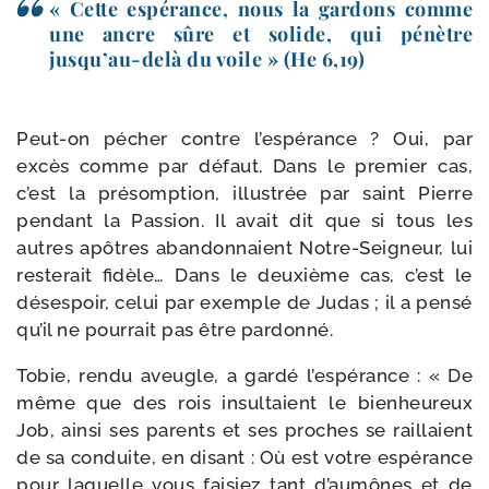
« Cette espé­rance, nous la gar­dons comme
une ancre sûre et solide, qui pénètre
jusqu’au-delà du voile » (He 6,19)
Peut-​on pécher contre l’espérance ? Oui, par
excès comme par défaut. Dans le pre­mier cas,
c’est la pré­somp­tion, illus­trée par saint Pierre
pen­dant la Passion. Il avait dit que si tous les
autres apôtres aban­don­naient Notre-​Seigneur, lui
res­te­rait fidèle… Dans le deuxième cas, c’est le
déses­poir, celui par exemple de Judas ; il a pen­sé
qu’il ne pour­rait pas être pardonné.
Tobie, ren­du aveugle, a gar­dé l’espérance : « De
même que des rois insul­taient le bien­heu­reux
Job, ain­si ses parents et ses proches se raillaient
de sa conduite, en disant : Où est votre espé­rance
pour laquelle vous fai­siez tant d’aumônes et de