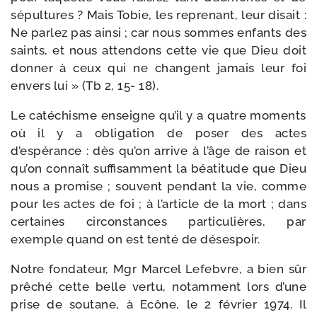
sépul­tures ? Mais Tobie, les repre­nant, leur disait :
Ne par­lez pas ain­si ; car nous sommes enfants des
saints, et nous atten­dons cette vie que Dieu doit
don­ner à ceux qui ne changent jamais leur foi
envers lui » (Tb 2, 15- 18).
Le caté­chisme enseigne qu’il y a quatre moments
où il y a obli­ga­tion de poser des actes
d’espérance : dès qu’on arrive à l’âge de rai­son et
qu’on connaît suf­fi­sam­ment la béa­ti­tude que Dieu
nous a pro­mise ; sou­vent pen­dant la vie, comme
pour les actes de foi ; à l’article de la mort ; dans
cer­taines cir­cons­tances par­ti­cu­lières, par
exemple quand on est ten­té de désespoir.
Notre fon­da­teur, Mgr Marcel Lefebvre, a bien sûr
prê­ché cette belle ver­tu, notam­ment lors d’une
prise de sou­tane, à Ecône, le 2 février 1974. Il