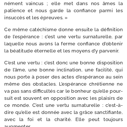
né­ment vain­cus ; elle met dans nos âmes la
patience et nous garde la confiance par­mi les
insuc­cès et les épreuves. »
Ce même caté­chisme donne ensuite la défi­ni­tion
de l’espérance : c’est une ver­tu sur­na­tu­relle, par
laquelle nous avons la ferme confiance d’obtenir
la béa­ti­tude éter­nelle et les moyens d’y parvenir.
C’est une ver­tu : c’est donc une bonne dis­po­si­tion
de l’âme, une bonne incli­na­tion, une faci­li­té, qui
nous porte à poser des actes d’espérance au sein
même des obs­tacles. L’espérance chré­tienne ne
va pas sans dif­fi­cul­tés car le bon­heur qu’elle pour­
suit est sou­vent en oppo­si­tion avec les plai­sirs de
ce monde. C’est une ver­tu sur­na­tu­relle : c’est-​à-​
dire qu’elle est don­née avec la grâce sanc­ti­fiante,
avec la foi et la cha­ri­té. Elle peut tou­jours
augmenter.