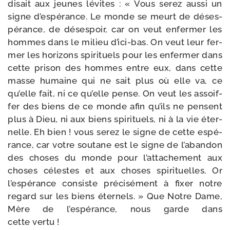
disait aux jeunes lévites : « Vous serez aus­si un
signe d’espérance. Le monde se meurt de déses­
pé­rance, de déses­poir, car on veut enfer­mer les
hommes dans le milieu d’ici-bas. On veut leur fer­
mer les hori­zons spi­ri­tuels pour les enfer­mer dans
cette pri­son des hommes entre eux, dans cette
masse humaine qui ne sait plus où elle va, ce
qu’elle fait, ni ce qu’elle pense. On veut les assoif­
fer des biens de ce monde afin qu’ils ne pensent
plus à Dieu, ni aux biens spi­ri­tuels, ni à la vie éter­
nelle. Eh bien ! vous serez le signe de cette espé­
rance, car votre sou­tane est le signe de l’abandon
des choses du monde pour l’attachement aux
choses célestes et aux choses spi­ri­tuelles. Or
l’espérance consiste pré­ci­sé­ment à fixer notre
regard sur les biens éter­nels. » Que Notre Dame,
Mère de l’espérance, nous garde dans
cette vertu !