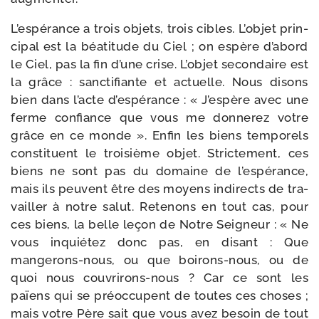
L’espérance a trois objets, trois cibles. L’objet prin­
ci­pal est la béa­ti­tude du Ciel ; on espère d’abord
le Ciel, pas la fin d’une crise. L’objet secon­daire est
la grâce : sanc­ti­fiante et actuelle. Nous disons
bien dans l’acte d’espérance : « J’espère avec une
ferme confiance que vous me don­ne­rez votre
grâce en ce monde ». Enfin les biens tem­po­rels
consti­tuent le troi­sième objet. Strictement, ces
biens ne sont pas du domaine de l’espérance,
mais ils peuvent être des moyens indi­rects de tra­
vailler à notre salut. Retenons en tout cas, pour
ces biens, la belle leçon de Notre Seigneur : « Ne
vous inquié­tez donc pas, en disant : Que
mangerons-​nous, ou que boirons-​nous, ou de
quoi nous couvrirons-​nous ? Car ce sont les
païens qui se pré­oc­cupent de toutes ces choses ;
mais votre Père sait que vous avez besoin de tout